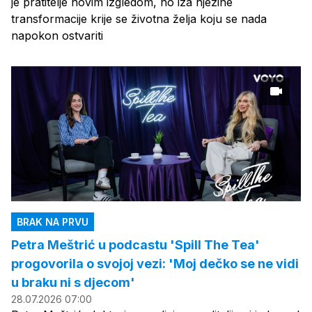
je pratitelje novim izgledom, no iza njezine
transformacije krije se životna želja koju se nada
napokon ostvariti
BRAK NA PRVU
Petra Meštrić u podcastu 'Spill The Tea'
progovorila o svojoj vezi: 'Moj dečko se ne vidi
u braku ni s djecom'
28.07.2026 07:00