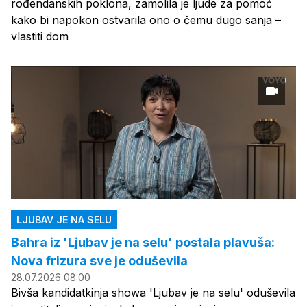
rođendanskih poklona, zamolila je ljude za pomoć
kako bi napokon ostvarila ono o čemu dugo sanja –
vlastiti dom
LJUBAV JE NA SELU
Bahra iz 'Ljubav je na selu' postala plavuša:
Nova frizura sve je oduševila
28.07.2026 08:00
Bivša kandidatkinja showa 'Ljubav je na selu' oduševila