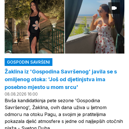
GOSPODIN SAVRŠENI
Žaklina iz 'Gospodina Savršenog' javila se s
omiljenog otoka: 'Još od djetinjstva ima
posebno mjesto u mom srcu'
08.08.2026 16:00
Bivša kandidatkinja pete sezone 'Gospodina
Savršenog', Žaklina, ovih dana uživa u ljetnom
odmoru na otoku Pagu, a svojim je pratiteljima
pokazala djelić atmosfere s jedne od najljepših otočnih
plaža - Svetog Duha