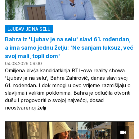
LJUBAV JE NA SELU
Bahra iz 'Ljubav je na selu' slavi 61. rođendan,
a ima samo jednu želju: 'Ne sanjam luksuz, već
svoj mali, topli dom'
04.08.2026 09:00
Omiljena bivša kandidatkinja RTL-ova reality showa
'Ljubav je na selu', Bahra Zahirović, danas slavi svoj
61. rođendan. I dok mnogi u ovo vrijeme razmišljaju o
slavljima i velikim poklonima, Bahra je odlučila otvoriti
dušu i progovoriti o svojoj najvećoj, dosad
neostvarenoj želji