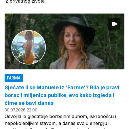
iz privatnog života
FARMA
Sjećate li se Manuele iz 'Farme'? Bila je pravi
borac i miljenica publike, evo kako izgleda i
čime se bavi danas
30.07.2026 22:00
Osvojila je gledatelje borbenim duhom, iskrenošću i
nepokolebljivim stavom, a danas svoju energiju i