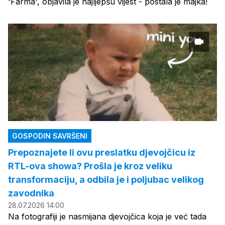
'Farma', objavila je najljepšu vijest - postala je majka!
GOSPODIN SAVRŠENI
Prepoznajete li ovu preslatku djevojčicu iz
RTL-ova showa? Prošla je kroz veliku
transformaciju, a odbila je i poljubac velikog
zavodnika
28.07.2026 14:00
Na fotografiji je nasmijana djevojčica koja je već tada