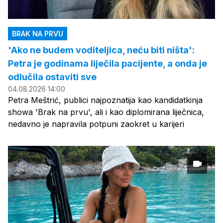
BRAK NA PRVU
'Ako ne budem voditeljica, neću biti ništa':
Petra je godinama liječila pacijente, a onda je
odlučila ostaviti sve
04.08.2026 14:00
Petra Meštrić, publici najpoznatija kao kandidatkinja
showa 'Brak na prvu', ali i kao diplomirana liječnica,
nedavno je napravila potpuni zaokret u karijeri