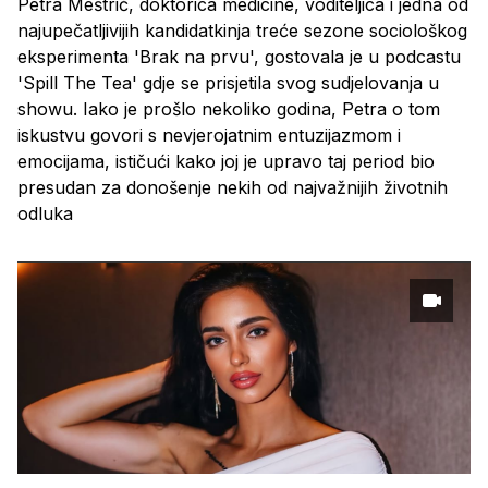
Petra Meštrić, doktorica medicine, voditeljica i jedna od
najupečatljivijih kandidatkinja treće sezone sociološkog
eksperimenta 'Brak na prvu', gostovala je u podcastu
'Spill The Tea' gdje se prisjetila svog sudjelovanja u
showu. Iako je prošlo nekoliko godina, Petra o tom
iskustvu govori s nevjerojatnim entuzijazmom i
emocijama, ističući kako joj je upravo taj period bio
presudan za donošenje nekih od najvažnijih životnih
odluka