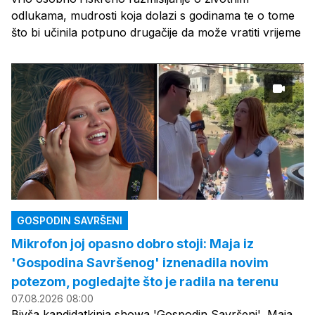
odlukama, mudrosti koja dolazi s godinama te o tome
što bi učinila potpuno drugačije da može vratiti vrijeme
GOSPODIN SAVRŠENI
Mikrofon joj opasno dobro stoji: Maja iz
'Gospodina Savršenog' iznenadila novim
potezom, pogledajte što je radila na terenu
07.08.2026 08:00
Bivša kandidatkinja showa 'Gospodin Savršeni', Maja