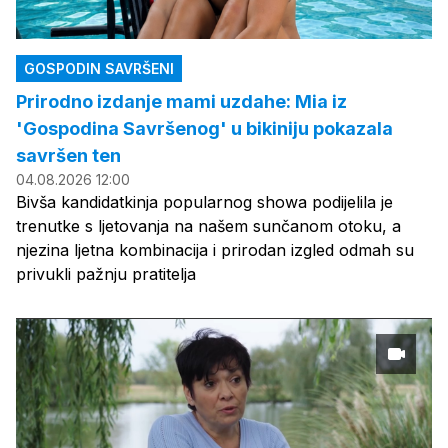
GOSPODIN SAVRŠENI
Prirodno izdanje mami uzdahe: Mia iz
'Gospodina Savršenog' u bikiniju pokazala
savršen ten
04.08.2026 12:00
Bivša kandidatkinja popularnog showa podijelila je
trenutke s ljetovanja na našem sunčanom otoku, a
njezina ljetna kombinacija i prirodan izgled odmah su
privukli pažnju pratitelja