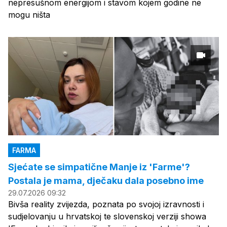
nepresušnom energijom i stavom kojem godine ne
mogu ništa
FARMA
Sjećate se simpatične Manje iz 'Farme'?
Postala je mama, dječaku dala posebno ime
29.07.2026 09:32
Bivša reality zvijezda, poznata po svojoj izravnosti i
sudjelovanju u hrvatskoj te slovenskoj verziji showa