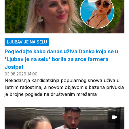
LJUBAV JE NA SELU
Pogledajte kako danas uživa Danka koja se u
'Ljubav je na selu' borila za srce farmera
Josipa!
03.08.2026 14:00
Nekadašnja kandidatkinja popularnog showa uživa u
ljetnim radostima, a novom objavom s bazena privukla
je brojne poglede na društvenim mrežama