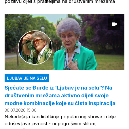
pozitivu dijeli s pratiteljima na društvenim mrežama
LJUBAV JE NA SELU
Sjećate se Đurđe iz 'Ljubav je na selu'? Na
društvenim mrežama aktivno dijeli svoje
modne kombinacije koje su čista inspiracija
30.07.2026 15:00
Nekadašnja kandidatkinja popularnog showa i dalje
oduševljava javnost - nepogrešivim stilom,