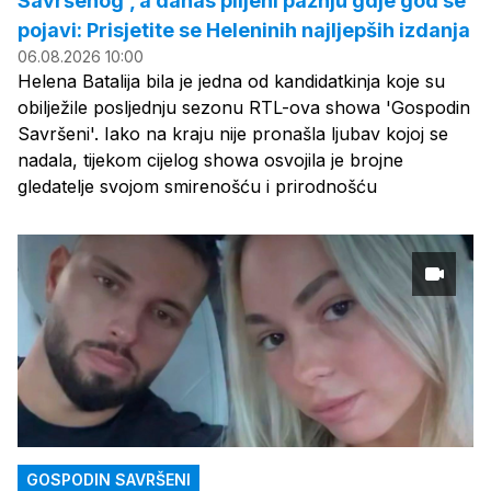
Savršenog', a danas plijeni pažnju gdje god se
pojavi: Prisjetite se Heleninih najljepših izdanja
06.08.2026 10:00
Helena Batalija bila je jedna od kandidatkinja koje su
obilježile posljednju sezonu RTL-ova showa 'Gospodin
Savršeni'. Iako na kraju nije pronašla ljubav kojoj se
nadala, tijekom cijelog showa osvojila je brojne
gledatelje svojom smirenošću i prirodnošću
GOSPODIN SAVRŠENI