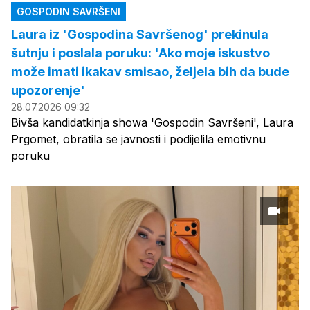
GOSPODIN SAVRŠENI
Laura iz 'Gospodina Savršenog' prekinula
šutnju i poslala poruku: 'Ako moje iskustvo
može imati ikakav smisao, željela bih da bude
upozorenje'
28.07.2026 09:32
Bivša kandidatkinja showa 'Gospodin Savršeni', Laura
Prgomet, obratila se javnosti i podijelila emotivnu
poruku