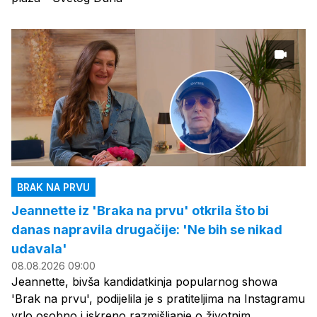
BRAK NA PRVU
Jeannette iz 'Braka na prvu' otkrila što bi
danas napravila drugačije: 'Ne bih se nikad
udavala'
08.08.2026 09:00
Jeannette, bivša kandidatkinja popularnog showa
'Brak na prvu', podijelila je s pratiteljima na Instagramu
vrlo osobno i iskreno razmišljanje o životnim