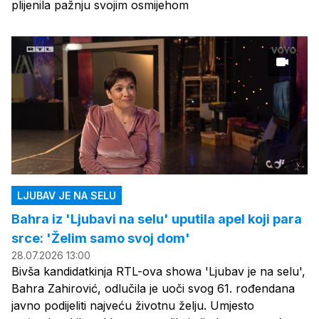
plijenila pažnju svojim osmijehom
LJUBAV JE NA SELU
Bahra iz 'Ljubavi na selu' uputila apel koji para
srce: 'Želim samo svoj dom'
28.07.2026 13:00
Bivša kandidatkinja RTL-ova showa 'Ljubav je na selu',
Bahra Zahirović, odlučila je uoči svog 61. rođendana
javno podijeliti najveću životnu želju. Umjesto