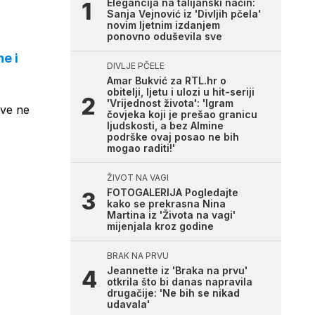
Elegancija na talijanski način:
Sanja Vejnović iz 'Divljih pčela'
novim ljetnim izdanjem
ponovno oduševila sve
e i
DIVLJE PČELE
Amar Bukvić za RTL.hr o
obitelji, ljetu i ulozi u hit-seriji
'Vrijednost života': 'Igram
ove ne
čovjeka koji je prešao granicu
ljudskosti, a bez Almine
podrške ovaj posao ne bih
mogao raditi!'
ŽIVOT NA VAGI
FOTOGALERIJA Pogledajte
kako se prekrasna Nina
Martina iz 'Života na vagi'
mijenjala kroz godine
BRAK NA PRVU
Jeannette iz 'Braka na prvu'
otkrila što bi danas napravila
drugačije: 'Ne bih se nikad
udavala'