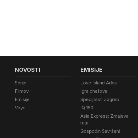
NOVOSTI
EMISIJE
Serije
Love Island Adria
Filmovi
Igra chefova
Emisije
Specijalisti Zagreb
Voyo
IQ 160
Asia Express: Zmajeva
ruta
Gospodin Savršeni