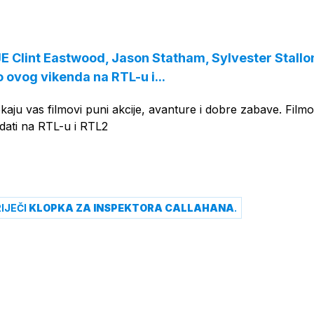
OGLAS
 Clint Eastwood, Jason Statham, Sylvester Stallon
 ovog vikenda na RTL-u i...
aju vas filmovi puni akcije, avanture i dobre zabave. Film
dati na RTL-u i RTL2
IJEČI
KLOPKA ZA INSPEKTORA CALLAHANA
.