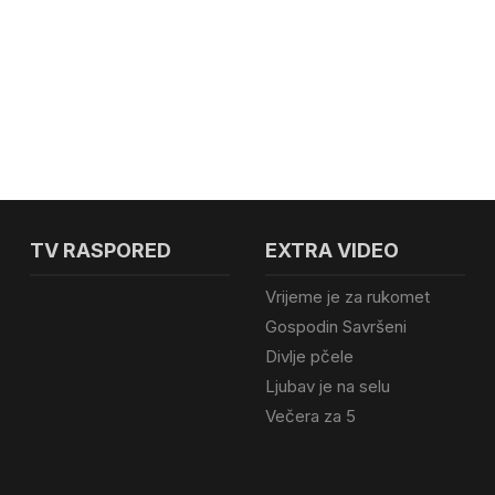
TV RASPORED
EXTRA VIDEO
Vrijeme je za rukomet
Gospodin Savršeni
Divlje pčele
Ljubav je na selu
Večera za 5