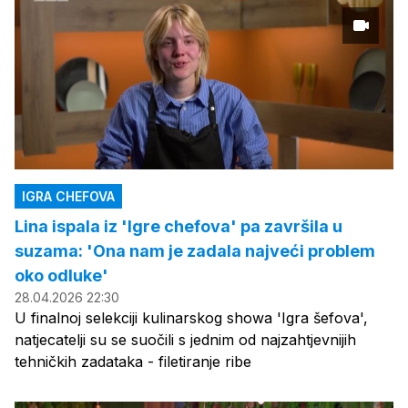
IGRA CHEFOVA
Lina ispala iz 'Igre chefova' pa završila u
suzama: 'Ona nam je zadala najveći problem
oko odluke'
28.04.2026 22:30
U finalnoj selekciji kulinarskog showa 'Igra šefova',
natjecatelji su se suočili s jednim od najzahtjevnijih
tehničkih zadataka - filetiranje ribe