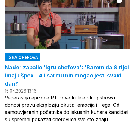
IGRA CHEFOVA
Nader zapalio 'Igru chefova': 'Barem da Sirijci
imaju špek... A i sarmu bih mogao jesti svaki
dan!'
15.04.2026 13:16
Večerašnja epizoda RTL-ova kulinarskog showa
donosi pravu eksploziju okusa, emocija i - ega! Od
samouvjerenih početnika do iskusnih kuhara kandidati
su spremni pokazati chefovima sve što znaju