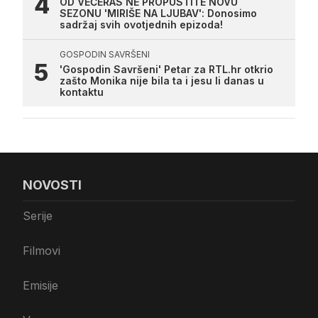
OD VEČERAS NE PROPUSTITE NOVU
SEZONU 'MIRIŠE NA LJUBAV': Donosimo
sadržaj svih ovotjednih epizoda!
GOSPODIN SAVRŠENI
'Gospodin Savršeni' Petar za RTL.hr otkrio
zašto Monika nije bila ta i jesu li danas u
kontaktu
NOVOSTI
Serije
Filmovi
Emisije