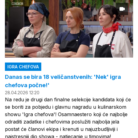
IGRA CHEFOVA
Danas se bira 18 veličanstvenih: 'Nek' igra
chefova počne!'
28.04.2026 12:20
Na redu je drugi dan finalne selekcije kandidata koji će
se boriti za pobjedu i glavnu nagradu u kulinarskom
showu 'Igra chefova'! Osamnaestero koji će najbolje
odraditi zadatke i chefovima poslužiti najbolja jela
postat će članovi ekipa i krenuti u najuzbudljiviji i
najstresniji dio showa - natjecanje u timovima!