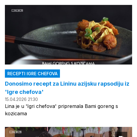
RECEPTI IGRE CHEFOVA
Donosimo recept za Lininu azijsku rapsodiju iz
'Igre chefova'
15.04.2026 21:30
Lina je u 'Igri chefova' pripremala Bami goreng s
kozicama