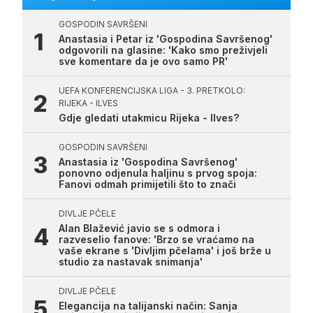
GOSPODIN SAVRŠENI
Anastasia i Petar iz 'Gospodina Savršenog'
odgovorili na glasine: 'Kako smo preživjeli
sve komentare da je ovo samo PR'
UEFA KONFERENCIJSKA LIGA - 3. PRETKOLO:
RIJEKA - ILVES
Gdje gledati utakmicu Rijeka - Ilves?
GOSPODIN SAVRŠENI
Anastasia iz 'Gospodina Savršenog'
ponovno odjenula haljinu s prvog spoja:
Fanovi odmah primijetili što to znači
DIVLJE PČELE
Alan Blažević javio se s odmora i
razveselio fanove: 'Brzo se vraćamo na
vaše ekrane s 'Divljim pčelama' i još brže u
studio za nastavak snimanja'
DIVLJE PČELE
Elegancija na talijanski način: Sanja