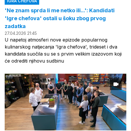
IGRA CHEFOVA
'Ne znam sprda li me netko ili...': Kandidati
'Igre chefova' ostali u šoku zbog prvog
zadatka
27.04.2026 21:45
U napetoj atmosferi nove epizode popularnog
kulinarskog natjecanja 'Igra chefova', trideset i dva
kandidata suočila su se s prvim velikim izazovom koji
će odrediti njihovu sudbinu