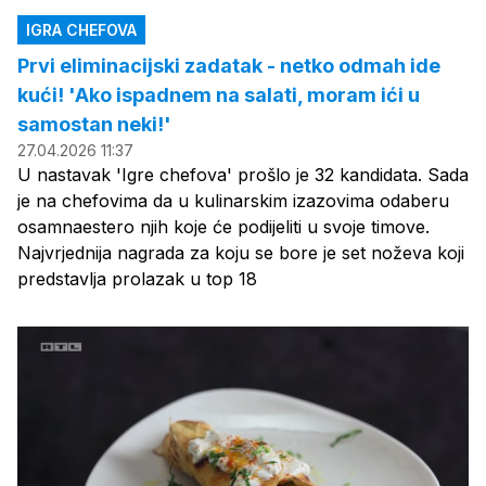
IGRA CHEFOVA
Prvi eliminacijski zadatak - netko odmah ide
kući! 'Ako ispadnem na salati, moram ići u
samostan neki!'
27.04.2026 11:37
U nastavak 'Igre chefova' prošlo je 32 kandidata. Sada
je na chefovima da u kulinarskim izazovima odaberu
osamnaestero njih koje će podijeliti u svoje timove.
Najvrjednija nagrada za koju se bore je set noževa koji
predstavlja prolazak u top 18