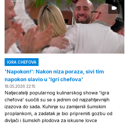
IGRA CHEFOVA
'Napokon!': Nakon niza poraza, sivi tim
napokon slavio u 'Igri chefova'
18.05.2026 22:15
Natjecatelji popularnog kulinarskog showa 'Igra
chefova' suočili su se s jednim od najzahtjevnijih
izazova do sada. Kuhinje su zamijenili šumskim
proplankom, a zadatak je bio pripremiti gozbu od
divljači i šumskih plodova za iskusne lovce