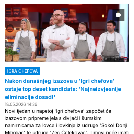
IGRA CHEFOVA
Nakon današnjeg izazova u 'Igri chefova'
ostaje top deset kandidata: 'Najneizvjesnije
eliminacije dosad!'
18.05.2026 14:36
Novi tjedan u napetoj 'Igri chefova' započet će
izazovom pripreme jela s divljači i šumskim
namirnicama za lovce i lovkinje iz udruge 'Sokol Donji
Miholjac' te udruge 'Zec Četekovac'. Timovi neće imati