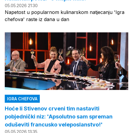
05.05.2026 21:30
Napetost u popularnom kulinarskom natjecanju 'Igra
chefova' raste iz dana u dan
IGRA CHEFOVA
Hoće li Stivenov crveni tim nastaviti
pobjednički niz: 'Apsolutno sam spreman
oduševiti francusko veleposlanstvo!'
05.05.2026 13:35