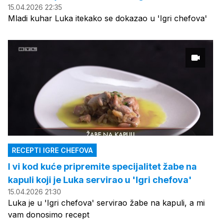
15.04.2026 22:35
Mladi kuhar Luka itekako se dokazao u 'Igri chefova'
RECEPTI IGRE CHEFOVA
I vi kod kuće pripremite specijalitet žabe na
kapuli koji je Luka servirao u 'Igri chefova'
15.04.2026 21:30
Luka je u 'Igri chefova' servirao žabe na kapuli, a mi
vam donosimo recept