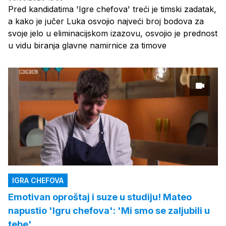
Pred kandidatima 'Igre chefova' treći je timski zadatak,
a kako je jučer Luka osvojio najveći broj bodova za
svoje jelo u eliminacijskom izazovu, osvojio je prednost
u vidu biranja glavne namirnice za timove
IGRA CHEFOVA
Emotivan oproštaj i suze u studiju! Mateo
napustio 'Igru chefova': 'Mi smo se zaljubili u
tebe'