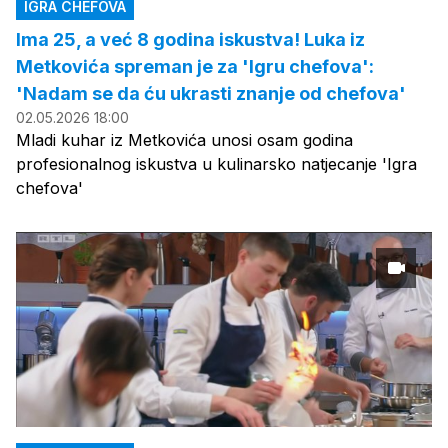
IGRA CHEFOVA
Ima 25, a već 8 godina iskustva! Luka iz
Metkovića spreman je za 'Igru chefova':
'Nadam se da ću ukrasti znanje od chefova'
02.05.2026 18:00
Mladi kuhar iz Metkovića unosi osam godina
profesionalnog iskustva u kulinarsko natjecanje 'Igra
chefova'