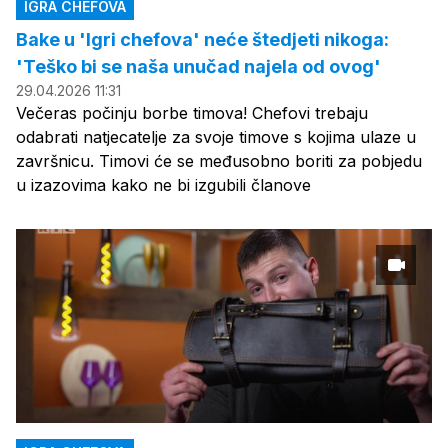
IGRA CHEFOVA
Bake u 'Igri chefova' neće štedjeti nikoga:
'Teško bi se naša unučad najela od ovog'
29.04.2026 11:31
Večeras počinju borbe timova! Chefovi trebaju
odabrati natjecatelje za svoje timove s kojima ulaze u
završnicu. Timovi će se međusobno boriti za pobjedu
u izazovima kako ne bi izgubili članove