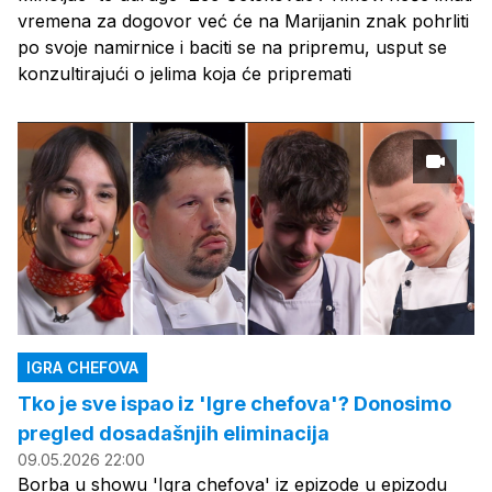
vremena za dogovor već će na Marijanin znak pohrliti
po svoje namirnice i baciti se na pripremu, usput se
konzultirajući o jelima koja će pripremati
IGRA CHEFOVA
Tko je sve ispao iz 'Igre chefova'? Donosimo
pregled dosadašnjih eliminacija
09.05.2026 22:00
Borba u showu 'Igra chefova' iz epizode u epizodu