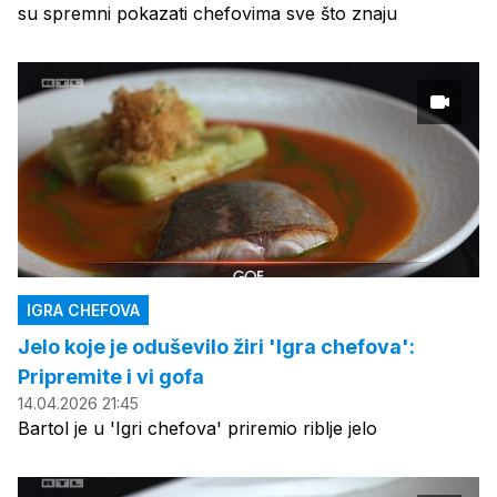
su spremni pokazati chefovima sve što znaju
IGRA CHEFOVA
Jelo koje je oduševilo žiri 'Igra chefova':
Pripremite i vi gofa
14.04.2026 21:45
Bartol je u 'Igri chefova' priremio riblje jelo