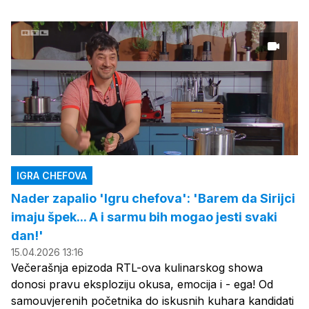
IGRA CHEFOVA
Nader zapalio 'Igru chefova': 'Barem da Sirijci
imaju špek... A i sarmu bih mogao jesti svaki
dan!'
15.04.2026 13:16
Večerašnja epizoda RTL-ova kulinarskog showa
donosi pravu eksploziju okusa, emocija i - ega! Od
samouvjerenih početnika do iskusnih kuhara kandidati