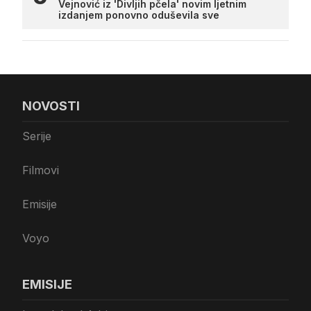
Vejnović iz 'Divljih pčela' novim ljetnim
izdanjem ponovno oduševila sve
NOVOSTI
Serije
Filmovi
Emisije
Voyo
EMISIJE