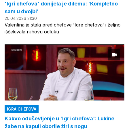
'Igri chefova' donijela je dilemu: 'Kompletno
sam u dvojbi'
20.04.2026 21:30
Valentina je stala pred chefove 'Igre chefova' i željno
iščekivala njihovu odluku
IGRA CHEFOVA
Kakvo oduševljenje u 'Igri chefova': Lukine
žabe na kapuli oborile žiri s nogu