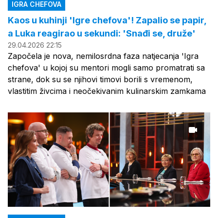
IGRA CHEFOVA
Kaos u kuhinji 'Igre chefova'! Zapalio se papir,
a Luka reagirao u sekundi: 'Snađi se, druže'
29.04.2026 22:15
Započela je nova, nemilosrdna faza natjecanja 'Igra
chefova' u kojoj su mentori mogli samo promatrati sa
strane, dok su se njihovi timovi borili s vremenom,
vlastitim živcima i neočekivanim kulinarskim zamkama