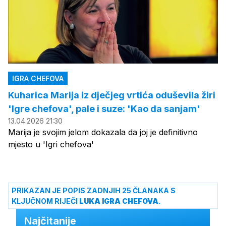
IGRA CHEFOVA
Kuharica Marija iz dječjeg vrtića oduševila žiri
'Igre chefova', pale i suze: 'Kao da sanjam'
13.04.2026 21:30
Marija je svojim jelom dokazala da joj je definitivno
mjesto u 'Igri chefova'
PRIKAZAN JE POPIS ZADNJIH 25 ČLANAKA S
KLJUČNOM RIJEČI
LUKA IGRA CHEFOVA
.
Najčitanije