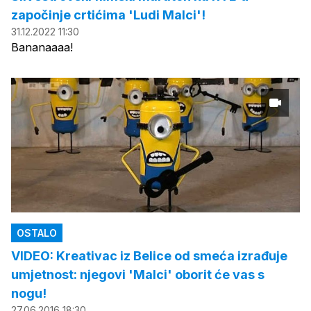
započinje crtićima 'Ludi Malci'!
31.12.2022 11:30
Bananaaaa!
OSTALO
VIDEO: Kreativac iz Belice od smeća izrađuje
umjetnost: njegovi 'Malci' oborit će vas s
nogu!
27.06.2016 18:30