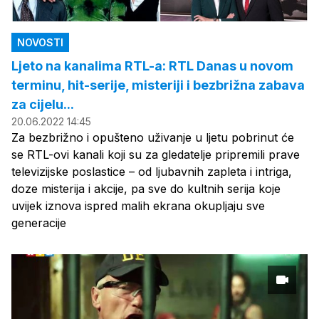
NOVOSTI
Ljeto na kanalima RTL-a: RTL Danas u novom
terminu, hit-serije, misteriji i bezbrižna zabava
za cijelu...
20.06.2022 14:45
Za bezbrižno i opušteno uživanje u ljetu pobrinut će
se RTL-ovi kanali koji su za gledatelje pripremili prave
televizijske poslastice – od ljubavnih zapleta i intriga,
doze misterija i akcije, pa sve do kultnih serija koje
uvijek iznova ispred malih ekrana okupljaju sve
generacije