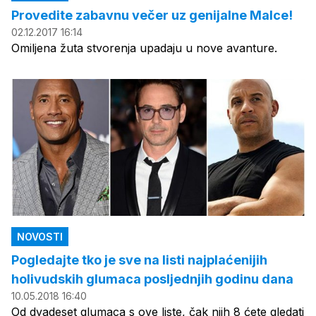
Provedite zabavnu večer uz genijalne Malce!
02.12.2017 16:14
Omiljena žuta stvorenja upadaju u nove avanture.
NOVOSTI
Pogledajte tko je sve na listi najplaćenijih
holivudskih glumaca posljednjih godinu dana
10.05.2018 16:40
Od dvadeset glumaca s ove liste, čak njih 8 ćete gledati