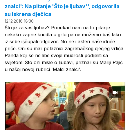
znalci': Na pitanje 'Što je ljubav'', odgovorila
su iskrena dječica
12.12.2016 18:30
Što je za vas ljubav? Ponekad nam na to pitanje
nekako zapne knedla u grlu pa ne možemo baš lako
iz sebe iščupati odgovor. No ne i akteri naše iduće
priče. Oni su mali polaznici zagrebačkog dječjeg vrtića
Panda koji se ne libe svoje mudrosti podijeliti sa
svijetom. Što oni misle o ljubavi, priznali su Mariji Pajić
u našoj novoj rubrici 'Malci znalci'.