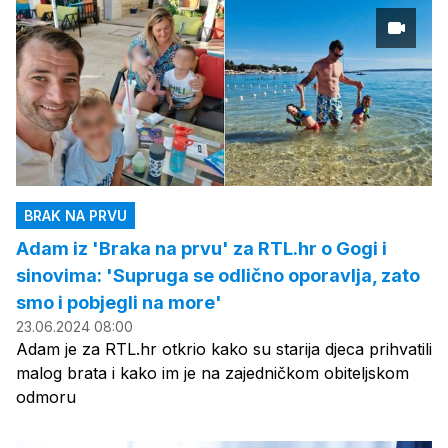
BRAK NA PRVU
Adam iz 'Braka na prvu' za RTL.hr o Gogi i
sinovima: 'Supruga se odlično oporavlja, zato
smo i pobjegli na more'
23.06.2024 08:00
Adam je za RTL.hr otkrio kako su starija djeca prihvatili
malog brata i kako im je na zajedničkom obiteljskom
odmoru