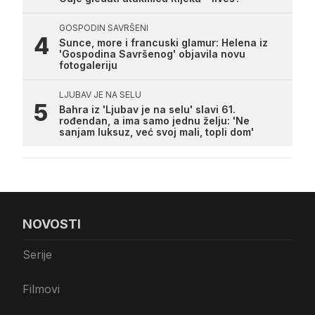
GOSPODIN SAVRŠENI
Sunce, more i francuski glamur: Helena iz
'Gospodina Savršenog' objavila novu
fotogaleriju
LJUBAV JE NA SELU
Bahra iz 'Ljubav je na selu' slavi 61.
rođendan, a ima samo jednu želju: 'Ne
sanjam luksuz, već svoj mali, topli dom'
NOVOSTI
Serije
Filmovi