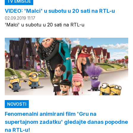
TV EMISIJE
VIDEO: 'Malci' u subotu u 20 sati na RTL-u
02.09.2019 11:17
'Malci' u subotu u 20 sati na RTL-u
NOVOSTI
Fenomenalni animirani film 'Gru na
supertajnom zadatku' gledajte danas popodne
na RTL-u!