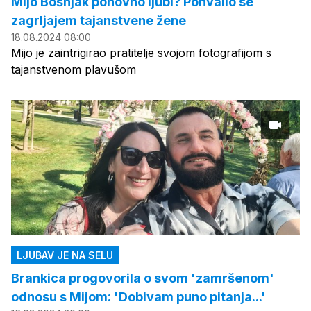
Mijo Bošnjak ponovno ljubi? Pohvalio se
zagrljajem tajanstvene žene
18.08.2024 08:00
Mijo je zaintrigirao pratitelje svojom fotografijom s
tajanstvenom plavušom
LJUBAV JE NA SELU
Brankica progovorila o svom 'zamršenom'
odnosu s Mijom: 'Dobivam puno pitanja...'