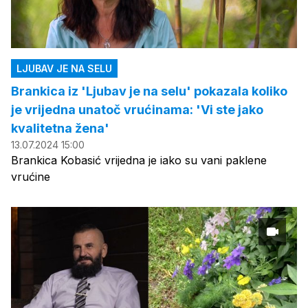
LJUBAV JE NA SELU
Brankica iz 'Ljubav je na selu' pokazala koliko
je vrijedna unatoč vrućinama: 'Vi ste jako
kvalitetna žena'
13.07.2024 15:00
Brankica Kobasić vrijedna je iako su vani paklene
vrućine