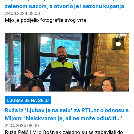
zelenom oazom, a otvorio je i sezonu kupanja
29.04.2024 08:00
Mijo je podijelio fotografije svog vrta
LJUBAV JE NA SELU
Ruža iz 'Ljubav je na selu' za RTL.hr o odnosu s
Mijom: 'Neiskvaren je, ali ne može odlučiti...'
21.04.2024 08:00
Ruža Pejić i Mijo Bošnjak zajedno su se zabavljali do