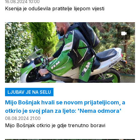
16.08.2024 10:00
Ksenija je oduševila pratitelje lijepom vijesti
LJUBAV JE NA SELU
Mijo Bošnjak hvali se novom prijateljicom, a
otkrio je svoj plan za ljeto: 'Nema odmora'
08.08.2024 21:00
Mijo Bošnjak otkrio je gdje trenutno boravi