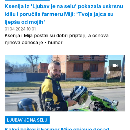
Ksenija iz 'Ljubav je na selu' pokazala uskrsnu
idilu i poručila farmeru Miji: 'Tvoja jajca su
ljepša od mojih'
01.04.2024 10:01
Ksenija i Mija postali su dobri prijatelji, a osnova
njihova odnosa je - humor
LJUBAV JE NA SELU
Kakvi bajkeri! Farmer Mijo objavio dosad