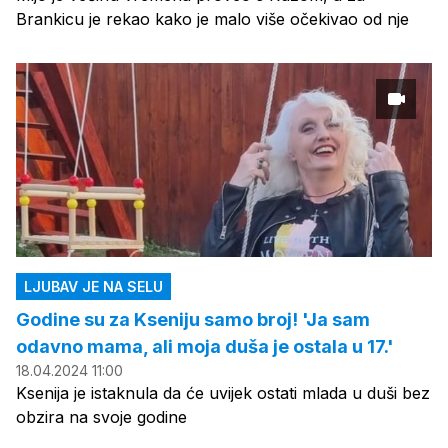
Brankicu je rekao kako je malo više očekivao od nje
LJUBAV JE NA SELU
Godine su za Kseniju samo broj! 'Ja sam
odavno mama, ali moja duša je ostala u 17.'
18.04.2024 11:00
Ksenija je istaknula da će uvijek ostati mlada u duši bez
obzira na svoje godine