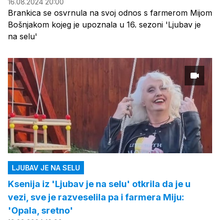
16.08.2024 20:00
Brankica se osvrnula na svoj odnos s farmerom Mijom
Bošnjakom kojeg je upoznala u 16. sezoni 'Ljubav je
na selu'
LJUBAV JE NA SELU
Ksenija iz 'Ljubav je na selu' otkrila da je u
vezi, sve je razveselila pa i farmera Miju:
'Opala, sretno'