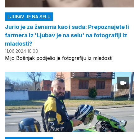
LJUBAV JE NA SELU
Jurio je za ženama kao i sada: Prepoznajete li
farmera iz 'Ljubav je na selu' na fotografiji iz
mladosti?
11.06.2024 10:00
Mijo Bošnjak podijelio je fotografiju iz mladosti