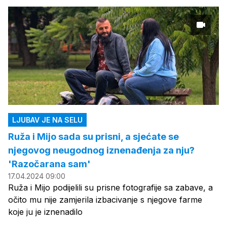
LJUBAV JE NA SELU
Ruža i Mijo sada su prisni, a sjećate se
njegovog neugodnog iznenađenja za nju?
'Razočarana sam'
17.04.2024 09:00
Ruža i Mijo podijelili su prisne fotografije sa zabave, a
očito mu nije zamjerila izbacivanje s njegove farme
koje ju je iznenadilo