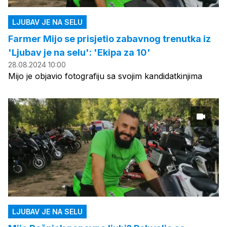
LJUBAV JE NA SELU
Farmer Mijo se prisjetio zabavnog trenutka iz
'Ljubav je na selu': 'Ekipa za 10'
28.08.2024 10:00
Mijo je objavio fotografiju sa svojim kandidatkinjima
LJUBAV JE NA SELU