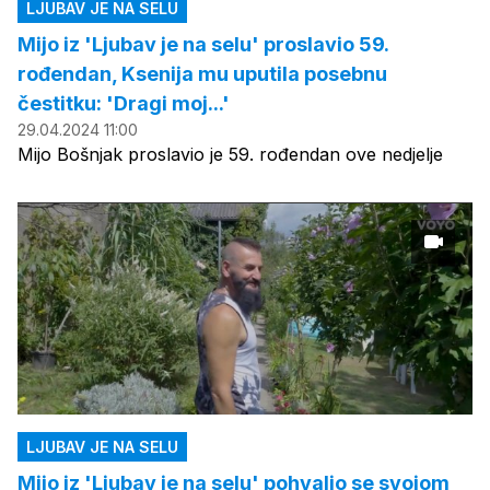
LJUBAV JE NA SELU
Mijo iz 'Ljubav je na selu' proslavio 59.
rođendan, Ksenija mu uputila posebnu
čestitku: 'Dragi moj...'
29.04.2024 11:00
Mijo Bošnjak proslavio je 59. rođendan ove nedjelje
LJUBAV JE NA SELU
Mijo iz 'Ljubav je na selu' pohvalio se svojom