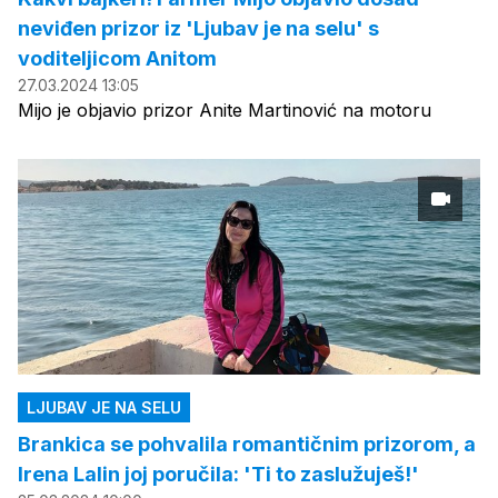
neviđen prizor iz 'Ljubav je na selu' s
voditeljicom Anitom
27.03.2024 13:05
Mijo je objavio prizor Anite Martinović na motoru
LJUBAV JE NA SELU
Brankica se pohvalila romantičnim prizorom, a
Irena Lalin joj poručila: 'Ti to zaslužuješ!'