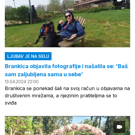
LJUBAV JE NA SELU
Brankica objavila fotografije i našalila se: 'Baš
sam zaljubljena sama u sebe'
13.04.2024 22:00
Brankica se ponekad šali na svoj račun u objavama na
društvenim mrežama, a njezinim pratiteljima se to
sviđa