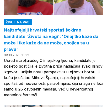
ŽIVOT NA VAGI
Najtrofejniji hrvatski sportaš šokirao
kandidate 'Života na vagi': 'Onaj tko kaže da
može i tko kaže da ne može, obojica su u
pravu'
08.10.2025 15:32
Usred iscrpljujućeg Olimpijskog tjedna, kandidate je
posjetio gost čija je životna priča nadjačala svaki njihov
izgovor i unijela novu perspektivu u njihovu borbu. U
kuću je ušetao Mihovil Španja, najtrofejniji hrvatski
sportaš od neovisnosti, paraolimpijac čija snaga ne leži
samo u 26 osvojenih medalja, već u nevjerojatnoj
mentalnoj čvrstoći