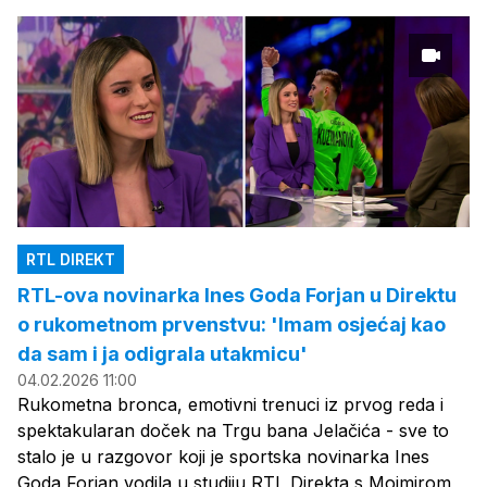
RTL DIREKT
RTL-ova novinarka Ines Goda Forjan u Direktu
o rukometnom prvenstvu: 'Imam osjećaj kao
da sam i ja odigrala utakmicu'
04.02.2026 11:00
Rukometna bronca, emotivni trenuci iz prvog reda i
spektakularan doček na Trgu bana Jelačića - sve to
stalo je u razgovor koji je sportska novinarka Ines
Goda Forjan vodila u studiju RTL Direkta s Mojmirom