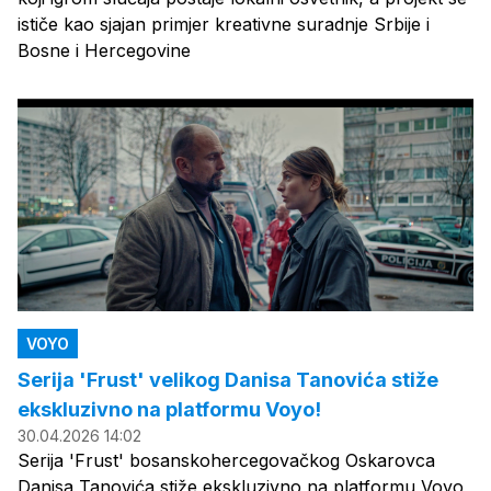
ističe kao sjajan primjer kreativne suradnje Srbije i
Bosne i Hercegovine
VOYO
Serija 'Frust' velikog Danisa Tanovića stiže
ekskluzivno na platformu Voyo!
30.04.2026 14:02
Serija 'Frust' bosanskohercegovačkog Oskarovca
Danisa Tanovića stiže ekskluzivno na platformu Voyo