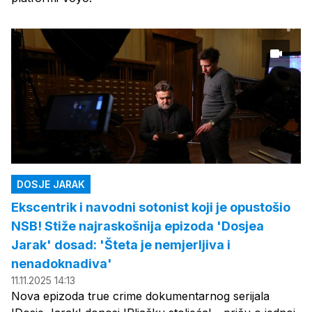
DOSJE JARAK
Ekscentrik i navodni sotonist koji je opustošio
NSB! Stiže najraskošnija epizoda 'Dosjea
Jarak' dosad: 'Šteta je nemjerljiva i
nenadoknadiva'
11.11.2025 14:13
Nova epizoda true crime dokumentarnog serijala