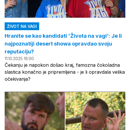
ŽIVOT NA VAGI
Hranite se kao kandidati 'Života na vagi': Je li
najpoznatiji desert showa opravdao svoju
reputaciju?
11.10.2025 16:00
Čekanju je napokon došao kraj, famozna čokoladna
slastica konačno je pripremljena - je li opravdala velika
očekivanja?