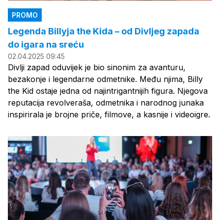
PROMO
Legenda Billyja the Kida – od Divljeg zapada
do igara na sreću
02.04.2025 09:45
Divlji zapad oduvijek je bio sinonim za avanturu,
bezakonje i legendarne odmetnike. Među njima, Billy
the Kid ostaje jedna od najintrigantnijih figura. Njegova
reputacija revolveraša, odmetnika i narodnog junaka
inspirirala je brojne priče, filmove, a kasnije i videoigre.