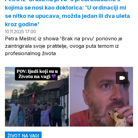
kojima se nosi kao doktorica: 'U ordinaciji mi
se nitko ne upucava, možda jedan ili dva uleta
kroz godine'
10.11.2025 17:00
Petra Meštrić iz showa 'Brak na prvu' ponovno je
zaintrigirala svoje pratitelje, ovoga puta temom iz
profesionalnog života
ŽIVOT NA VAGI