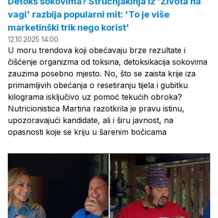
Detoks sokovima? Stručnjakinja iz 'Života na
vagi' razbija popularni mit: 'To je više
marketinški trik nego korist'
12.10.2025 14:00
U moru trendova koji obećavaju brze rezultate i
čišćenje organizma od toksina, detoksikacija sokovima
zauzima posebno mjesto. No, što se zaista krije iza
primamljivih obećanja o resetiranju tijela i gubitku
kilograma isključivo uz pomoć tekućih obroka?
Nutricionistica Martina razotkrila je pravu istinu,
upozoravajući kandidate, ali i širu javnost, na
opasnosti koje se kriju u šarenim bočicama