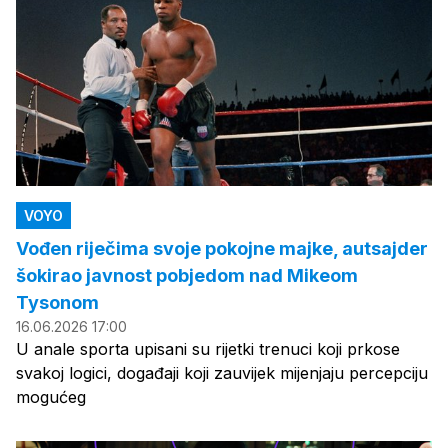
VOYO
Vođen riječima svoje pokojne majke, autsajder
šokirao javnost pobjedom nad Mikeom
Tysonom
16.06.2026 17:00
U anale sporta upisani su rijetki trenuci koji prkose
svakoj logici, događaji koji zauvijek mijenjaju percepciju
mogućeg