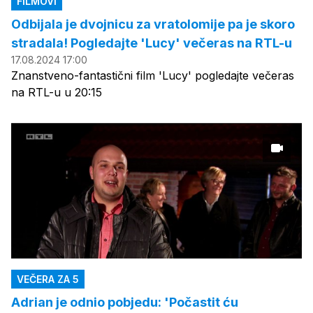
FILMOVI
Odbijala je dvojnicu za vratolomije pa je skoro
stradala! Pogledajte 'Lucy' večeras na RTL-u
17.08.2024 17:00
Znanstveno-fantastični film 'Lucy' pogledajte večeras
na RTL-u u 20:15
VEČERA ZA 5
Adrian je odnio pobjedu: 'Počastit ću