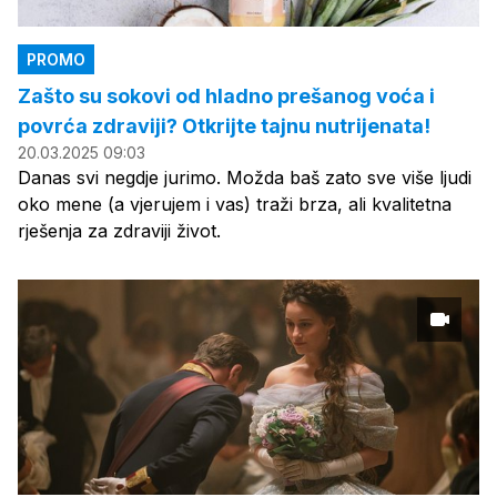
PROMO
Zašto su sokovi od hladno prešanog voća i
povrća zdraviji? Otkrijte tajnu nutrijenata!
20.03.2025 09:03
Danas svi negdje jurimo. Možda baš zato sve više ljudi
oko mene (a vjerujem i vas) traži brza, ali kvalitetna
rješenja za zdraviji život.