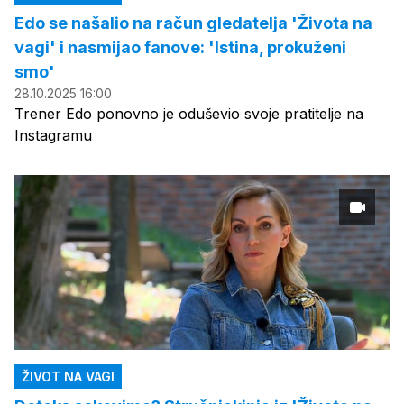
Edo se našalio na račun gledatelja 'Života na
vagi' i nasmijao fanove: 'Istina, prokuženi
smo'
28.10.2025 16:00
Trener Edo ponovno je oduševio svoje pratitelje na
Instagramu
ŽIVOT NA VAGI