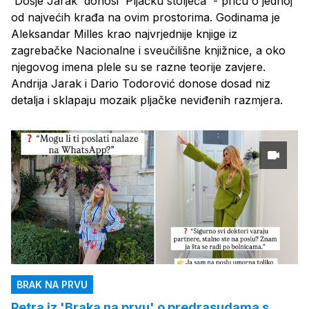
'Dosje Jarak' donosi 'Pljačku stoljeća' - priču o jednoj
od najvećih krađa na ovim prostorima. Godinama je
Aleksandar Milles krao najvrjednije knjige iz
zagrebačke Nacionalne i sveučilišne knjižnice, a oko
njegovog imena plele su se razne teorije zavjere.
Andrija Jarak i Dario Todorović donose dosad niz
detalja i sklapaju mozaik pljačke neviđenih razmjera.
BRAK NA PRVU
Petra iz 'Braka na prvu' o predrasudama s