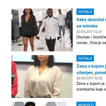
OSTALO
Seks skandal 
sa snimke
20.09.2017 12:47
Glumac i komičar
novac. Ona je sa
OSTALO
Žena s kojom j
oženjen, posek
26.09.2017 10:42
Žena s kojom je 
snimkama koje su
NOVOSTI