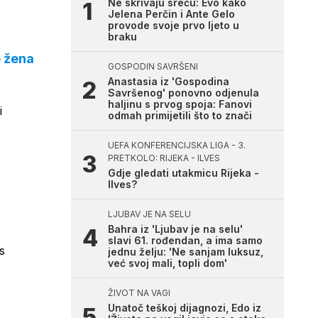
Ne skrivaju sreću: Evo kako
Jelena Perčin i Ante Gelo
provode svoje prvo ljeto u
braku
e žena
GOSPODIN SAVRŠENI
Anastasia iz 'Gospodina
Savršenog' ponovno odjenula
haljinu s prvog spoja: Fanovi
i
odmah primijetili što to znači
UEFA KONFERENCIJSKA LIGA - 3.
PRETKOLO: RIJEKA - ILVES
Gdje gledati utakmicu Rijeka -
Ilves?
LJUBAV JE NA SELU
Bahra iz 'Ljubav je na selu'
slavi 61. rođendan, a ima samo
s
jednu želju: 'Ne sanjam luksuz,
već svoj mali, topli dom'
ŽIVOT NA VAGI
Unatoč teškoj dijagnozi, Edo iz