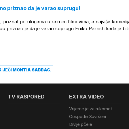
vno priznao da je varao suprugu!
, poznat po ulogama u raznim filmovima, a najviše komedi
juu priznao je da je varao suprugu Eniko Parrish kada je bil
RIJEČI
MONTIA SABBAG
.
TV RASPORED
EXTRA VIDEO
Vrijeme je za rukomet
Gospodin Savršeni
Divlje pčele