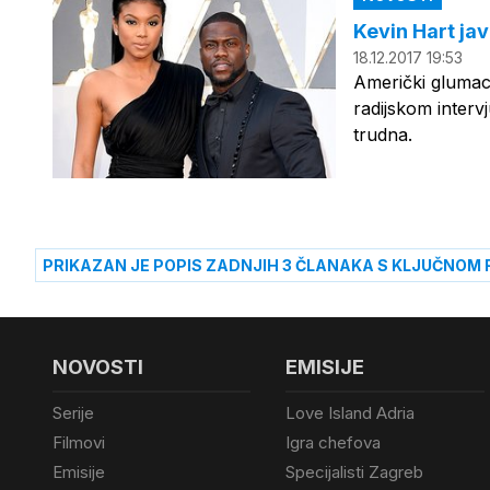
Kevin Hart ja
18.12.2017 19:53
Američki glumac
radijskom interv
trudna.
PRIKAZAN JE POPIS ZADNJIH 3 ČLANAKA S KLJUČNOM 
NOVOSTI
EMISIJE
Serije
Love Island Adria
Filmovi
Igra chefova
Emisije
Specijalisti Zagreb