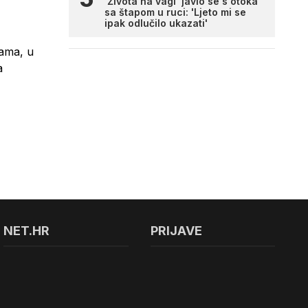
'Života na vagi' javio se s otoka
sa štapom u ruci: 'Ljeto mi se
ipak odlučilo ukazati'
jama, u
a
NET.HR
PRIJAVE