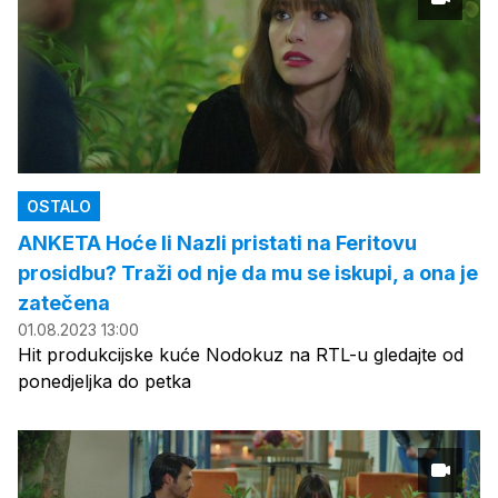
OSTALO
ANKETA Hoće li Nazli pristati na Feritovu
prosidbu? Traži od nje da mu se iskupi, a ona je
zatečena
01.08.2023 13:00
Hit produkcijske kuće Nodokuz na RTL-u gledajte od
ponedjeljka do petka