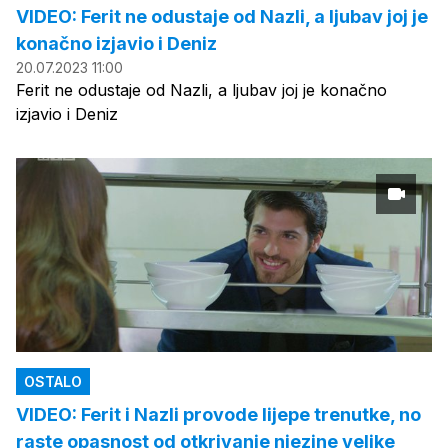
VIDEO: Ferit ne odustaje od Nazli, a ljubav joj je
konačno izjavio i Deniz
20.07.2023 11:00
Ferit ne odustaje od Nazli, a ljubav joj je konačno
izjavio i Deniz
OSTALO
VIDEO: Ferit i Nazli provode lijepe trenutke, no
raste opasnost od otkrivanje njezine velike