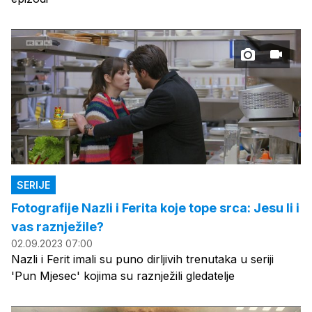
SERIJE
Fotografije Nazli i Ferita koje tope srca: Jesu li i
vas raznježile?
02.09.2023 07:00
Nazli i Ferit imali su puno dirljivih trenutaka u seriji
'Pun Mjesec' kojima su raznježili gledatelje