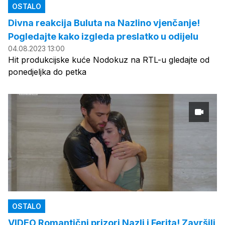
OSTALO
Divna reakcija Buluta na Nazlino vjenčanje!
Pogledajte kako izgleda preslatko u odijelu
04.08.2023 13:00
Hit produkcijske kuće Nodokuz na RTL-u gledajte od
ponedjeljka do petka
OSTALO
VIDEO Romantični prizori Nazli i Ferita! Završili