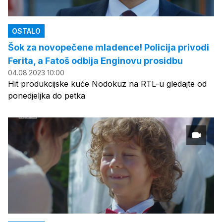
OSTALO
Šok za novopečene mladence! Policija privodi
Ferita, a Fatoš odbija Enginovu prosidbu
04.08.2023 10:00
Hit produkcijske kuće Nodokuz na RTL-u gledajte od
ponedjeljka do petka