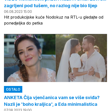
zagrljeni pod tušem, no razlog nije bio lijep
06.08.2023 15:00
Hit produkcijske kuće Nodokuz na RTL-u gledajte od
ponedjeljka do petka
OSTALO
ANKETA Čija vjenčanica vam se više sviđa?
Nazli je 'boho kraljica', a Eda minimalistica
07.08.2023 19:00