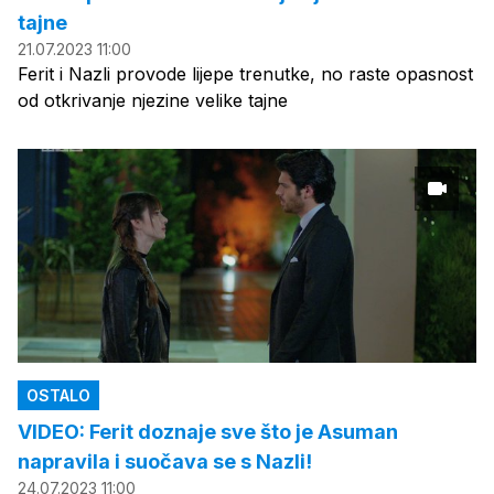
tajne
21.07.2023 11:00
Ferit i Nazli provode lijepe trenutke, no raste opasnost
od otkrivanje njezine velike tajne
OSTALO
VIDEO: Ferit doznaje sve što je Asuman
napravila i suočava se s Nazli!
24.07.2023 11:00