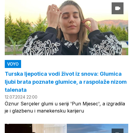
VOYO
Turska ljepotica vodi život iz snova: Glumica
ljubi brata poznate glumice, a raspolaže nizom
talenata
12.07.2024 22:00
Öznur Serçeler glumi u seriji 'Pun Mjesec', a izgradila
je i glazbenu i manekensku karijeru