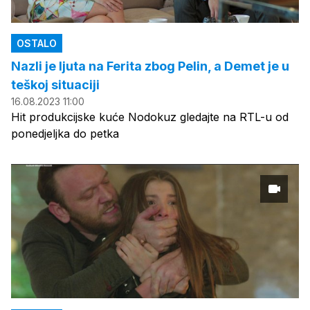
OSTALO
Nazli je ljuta na Ferita zbog Pelin, a Demet je u
teškoj situaciji
16.08.2023 11:00
Hit produkcijske kuće Nodokuz gledajte na RTL-u od
ponedjeljka do petka