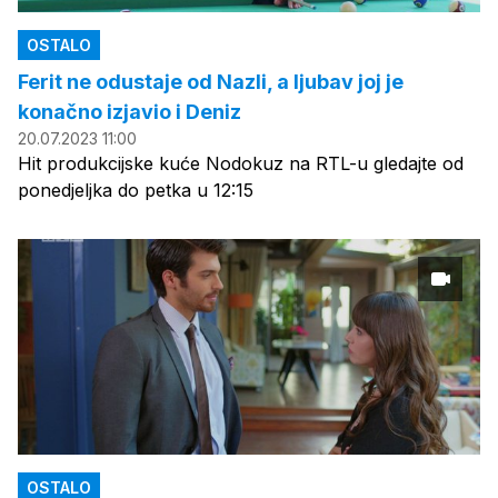
OSTALO
Ferit ne odustaje od Nazli, a ljubav joj je
konačno izjavio i Deniz
20.07.2023 11:00
Hit produkcijske kuće Nodokuz na RTL-u gledajte od
ponedjeljka do petka u 12:15
OSTALO