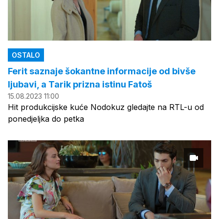
OSTALO
Ferit saznaje šokantne informacije od bivše
ljubavi, a Tarik prizna istinu Fatoš
15.08.2023 11:00
Hit produkcijske kuće Nodokuz gledajte na RTL-u od
ponedjeljka do petka