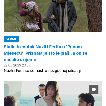
SERIJE
Slatki trenutak Nazli i Ferita u 'Punom
Mjesecu': Priznala je što je plaši, a on se
našalio s njome
22.08.2023 23:07
Nazli i Ferit su se našli u nezgodnoj situaciji