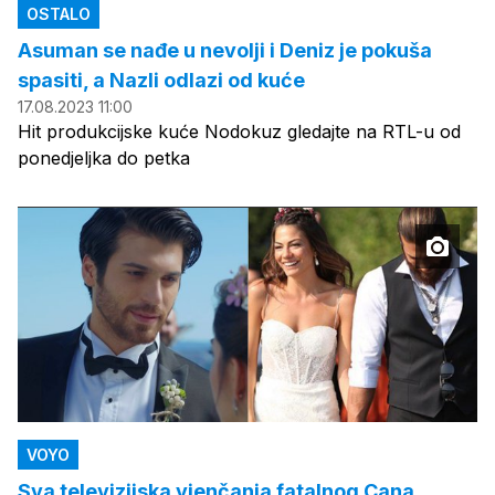
OSTALO
Asuman se nađe u nevolji i Deniz je pokuša
spasiti, a Nazli odlazi od kuće
17.08.2023 11:00
Hit produkcijske kuće Nodokuz gledajte na RTL-u od
ponedjeljka do petka
VOYO
Sva televizijska vjenčanja fatalnog Cana