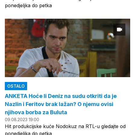
ponedjeljka do petka
OSTALO
ANKETA Hoće li Deniz na sudu otkriti da je
Nazlin i Feritov brak lažan? O njemu ovisi
njihova borba za Buluta
09.08.2023 19:00
Hit produkcijske kuće Nodokuz na RTL-u gledajte od
ponedjeljka do petka