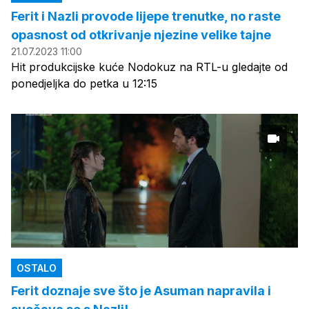
Ferit i Nazli provode lijepe trenutke, no raste
opasnost od otkrivanje njezine velike tajne
21.07.2023 11:00
Hit produkcijske kuće Nodokuz na RTL-u gledajte od
ponedjeljka do petka u 12:15
OSTALO
Ferit doznaje sve što je Asuman napravila i