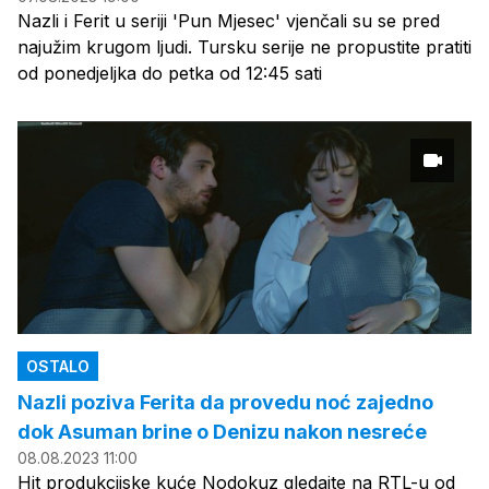
Nazli i Ferit u seriji 'Pun Mjesec' vjenčali su se pred
najužim krugom ljudi. Tursku serije ne propustite pratiti
od ponedjeljka do petka od 12:45 sati
OSTALO
Nazli poziva Ferita da provedu noć zajedno
dok Asuman brine o Denizu nakon nesreće
08.08.2023 11:00
Hit produkcijske kuće Nodokuz gledajte na RTL-u od