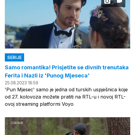
SERIJE
Samo romantika! Prisjetite se divnih trenutaka
Ferita i Nazli iz 'Punog Mjeseca'
25.08.2023 18:59
'Pun Mjesec' samo je jedna od turskih uspješnica koje
od 27. kolovoza možete pratiti na RTL-u i novoj RTL-
ovoj streaming platformi Voyo