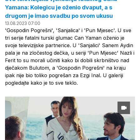
Yamana: Kolegicu je oženio dvaput, a s
drugom je imao svadbu po svom ukusu
13.08.2023 07:00
'Gospodin Pogrešni', 'Sanjalica' i 'Pun Mjesec'. U sve
tri serije fatalni turski glumac Can Yaman oženio je
svoje televizijske partnerice. U 'Sanjalici' Sanem Aydin
pala je na zločestog dečka, u seriji 'Pun Mjesec' Nazli i
Ferit to su morali učiniti kako bi dobili skrbništvo nad
dječakom Bulutom, a 'Gospodin Pogrešni' na kraju
ipak nije bio toliko pogrešan za Ezgi Inal. U galeriji
pogledajte kako je to sve teklo.