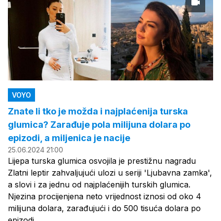
VOYO
Znate li tko je možda i najplaćenija turska
glumica? Zarađuje pola milijuna dolara po
epizodi, a miljenica je nacije
25.06.2024 21:00
Lijepa turska glumica osvojila je prestižnu nagradu
Zlatni leptir zahvaljujući ulozi u seriji 'Ljubavna zamka',
a slovi i za jednu od najplaćenijih turskih glumica.
Njezina procijenjena neto vrijednost iznosi od oko 4
milijuna dolara, zarađujući i do 500 tisuća dolara po
epizodi