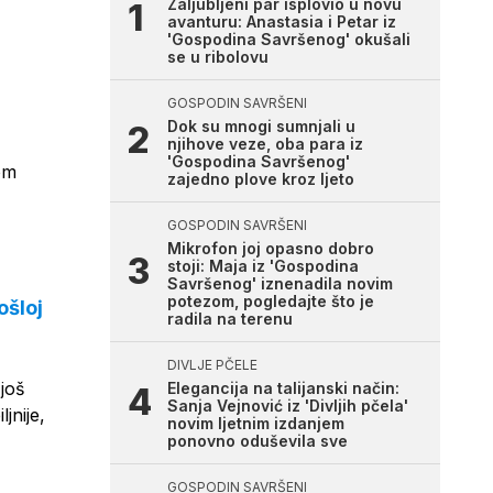
Zaljubljeni par isplovio u novu
avanturu: Anastasia i Petar iz
'Gospodina Savršenog' okušali
se u ribolovu
GOSPODIN SAVRŠENI
Dok su mnogi sumnjali u
njihove veze, oba para iz
'Gospodina Savršenog'
om
zajedno plove kroz ljeto
GOSPODIN SAVRŠENI
Mikrofon joj opasno dobro
stoji: Maja iz 'Gospodina
Savršenog' iznenadila novim
potezom, pogledajte što je
ošloj
radila na terenu
DIVLJE PČELE
još
Elegancija na talijanski način:
Sanja Vejnović iz 'Divljih pčela'
jnije,
novim ljetnim izdanjem
ponovno oduševila sve
GOSPODIN SAVRŠENI