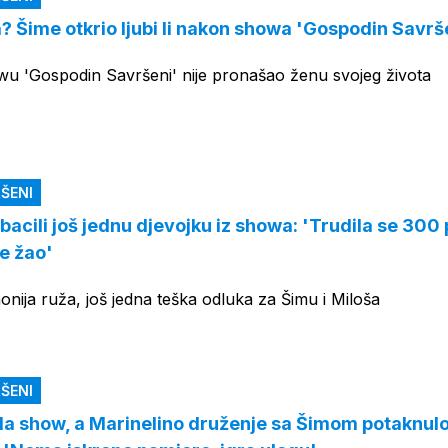
? Šime otkrio ljubi li nakon showa 'Gospodin Savrš
wu 'Gospodin Savršeni' nije pronašao ženu svojeg života
ŠENI
zbacili još jednu djevojku iz showa: 'Trudila se 300 
e žao'
nija ruža, još jedna teška odluka za Šimu i Miloša
ŠENI
ila show, a Marinelino druženje sa Šimom potaknul