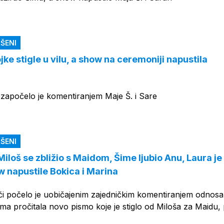
ŠENI
jke stigle u vilu, a show na ceremoniji napustila
i započelo je komentiranjem Maje Š. i Sare
ŠENI
 Miloš se zbližio s Maidom, Šime ljubio Anu, Laura je
w napustile Bokica i Marina
ći počelo je uobičajenim zajedničkim komentiranjem odnosa
ama pročitala novo pismo koje je stiglo od Miloša za Maidu,