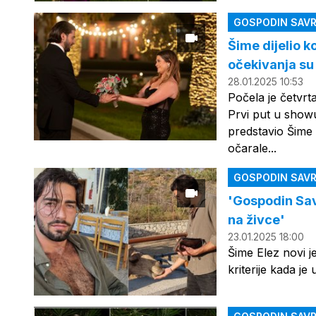
GOSPODIN SAVR
Šime dijelio k
očekivanja su 
28.01.2025 10:53
Počela je četvr
Prvi put u show
predstavio Šime E
očarale...
GOSPODIN SAVR
'Gospodin Savr
na živce'
23.01.2025 18:00
Šime Elez novi j
kriterije kada j