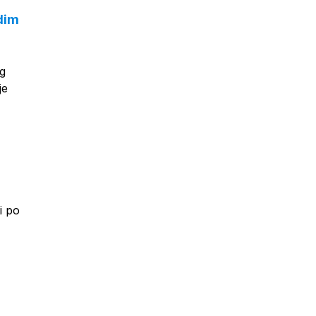
adim
og
je
i po