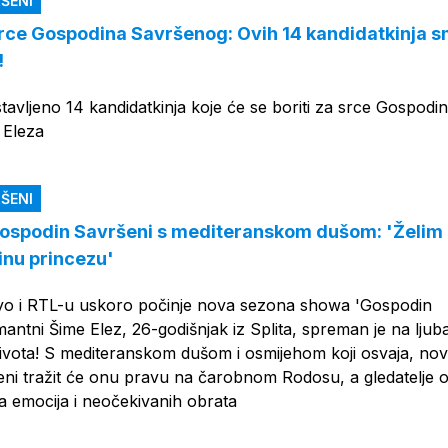
ŠENI
 srce Gospodina Savršenog: Ovih 14 kandidatkinja 
!
tavljeno 14 kandidatkinja koje će se boriti za srce Gospodi
 Eleza
ŠENI
Gospodin Savršeni s mediteranskom dušom: 'Želim 
tinu princezu'
yo i RTL-u uskoro počinje nova sezona showa 'Gospodin
mantni Šime Elez, 26-godišnjak iz Splita, spreman je na lju
ivota! S mediteranskom dušom i osmijehom koji osvaja, nov
ni tražit će onu pravu na čarobnom Rodosu, a gledatelje 
a emocija i neočekivanih obrata