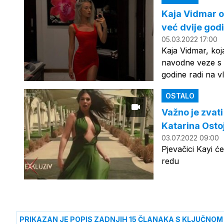
Kaja Vidmar og
već dvije godi
05.03.2022 17:00
Kaja Vidmar, koj
navodne veze s 
godine radi na vla
OSTALO
Važno je zvat
Katarina Ostoji
03.07.2022 09:00
Pjevačici Kayi 
redu
PRIKAZAN JE POPIS ZADNJIH 15 ČLANAKA S KLJUČNOM 