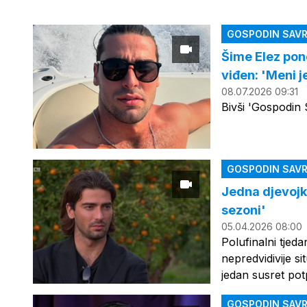
GOSPODIN SAVR
Šime Elez pono
viđen: 'Meni j
08.07.2026 09:31
Bivši 'Gospodin
GOSPODIN SAVR
Jedna djevojka
sezoni'
05.04.2026 08:00
Polufinalni tjed
nepredvidivije si
jedan susret po
GOSPODIN SAVR