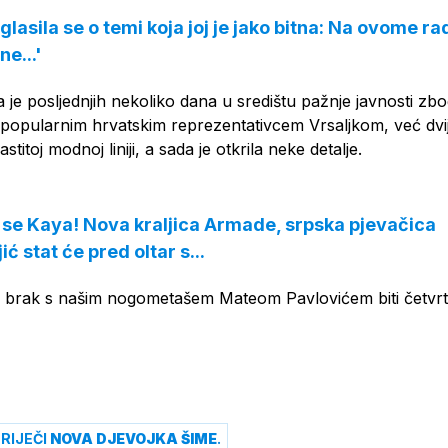
lasila se o temi koja joj je jako bitna: Na ovome r
ne...'
a je posljednjih nekoliko dana u središtu pažnje javnosti zb
popularnim hrvatskim reprezentativcem Vrsaljkom, već dvi
stitoj modnoj liniji, a sada je otkrila neke detalje.
i se Kaya! Nova kraljica Armade, srpska pjevačica
ć stat će pred oltar s...
će brak s našim nogometašem Mateom Pavlovićem biti četvrt
RIJEČI
NOVA DJEVOJKA ŠIME
.