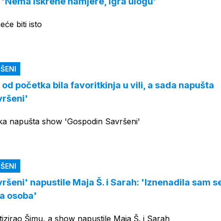
: 'Nema iskrene namjere, igra ulogu'
eće biti isto
ŠENI
od početka bila favoritkinja u vili, a sada napušta
ršeni'
jka napušta show 'Gospodin Savršeni'
ŠENI
šeni' napustile Maja Š. i Sarah: 'Iznenadila sam s
ka osoba'
itizirao Šimu, a show napustile Maja Š. i Sarah