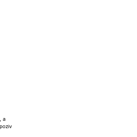
, a
 poziv