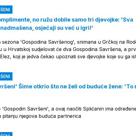
ŠENI
omplimente, no ružu dobile samo tri djevojke: 'Sva
nadmašena, osjećaji su već u igri!'
ta sezona 'Gospodina Savršenog', snimana u Grčkoj na Rod
u u Hrvatskoj sudjelovat će dva Gospodina Savršena, a pr
lez, koji je jedva čekao upoznati sve djevojke koje su ga ist
ŠENI
šeni' Šime otkrio što ne želi od buduće žene: 'To 
e 'Gospodin Savršeni', a ovaj naočiti Splićanin ima određen
e u pitanju njegova buduća partnerica