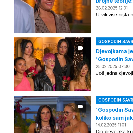
brojne teorije
28.02.2025 12:01
U vili više ništa n
GOSPODIN SAVR
Djevojkama je 
'Gospodin Sav
25.02.2025 07:30
Još jedna djevo
GOSPODIN SAVR
'Gospodin Savr
koliko sam ja
14.02.2025 11:01
Dio djevojaka kr