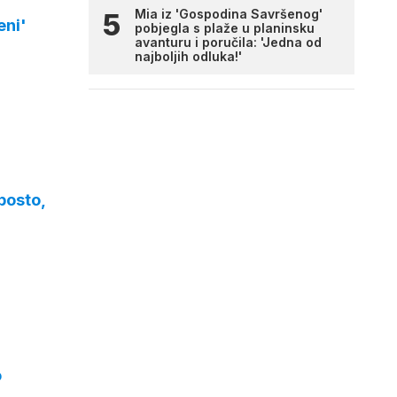
Mia iz 'Gospodina Savršenog'
eni'
pobjegla s plaže u planinsku
avanturu i poručila: 'Jedna od
najboljih odluka!'
posto,
o