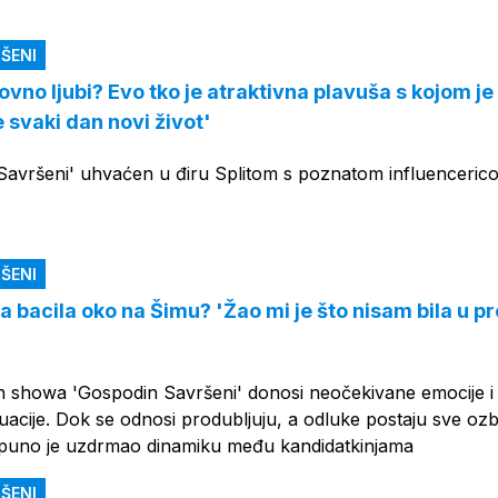
OGLAS
ŠENI
vno ljubi? Evo tko je atraktivna plavuša s kojom je
e svaki dan novi život'
 Savršeni' uhvaćen u điru Splitom s poznatom influenceric
ŠENI
 bacila oko na Šimu? 'Žao mi je što nisam bila u pr
an showa 'Gospodin Savršeni' donosi neočekivane emocije i 
tuacije. Dok se odnosi produbljuju, a odluke postaju sve ozbil
tpuno je uzdrmao dinamiku među kandidatkinjama
ŠENI