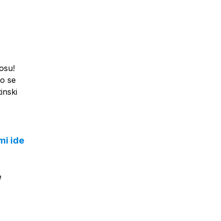
osu!
vo se
inski
mi ide
e