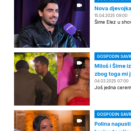
Nova djevojka
15.04.2025 09:00
Šime Elez u sho
GOSPODIN SAVR
Miloš i Šime i
zbog toga mi j
04.03.2025 07:00
Još jedna ceremo
GOSPODIN SAVR
Polina napust