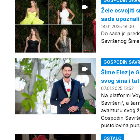
GOSPODIN SAVR
Žele osvojiti
sada upoznali
18.01.2025 18:00
Do sada je preds
Savršenog Šime
GOSPODIN SAVR
Šime Elez je 
svog sina i ta
07.01.2025 13:52
Na platformi Vo
Savršeni', a šar
avanturu svog ž
Gospodin Savrše
pustolovina pun
OSTALO