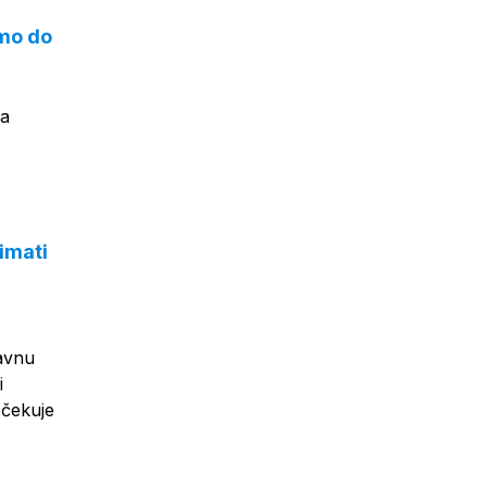
smo do
na
imati
bavnu
i
očekuje