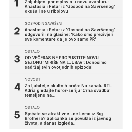
Zaljubljeni par isplovio u novu avanturu:
Anastasia i Petar iz 'Gospodina Savršenog'
okušali se u ribolovu
GOSPODIN SAVRŠENI
Anastasia i Petar iz 'Gospodina Savršenog'
odgovorili na glasine: 'Kako smo preživjeli
sve komentare da je ovo samo PR'
OSTALO
OD VEČERAS NE PROPUSTITE NOVU
SEZONU 'MIRIŠE NA LJUBAV': Donosimo
sadržaj svih ovotjednih epizoda!
NOVOSTI
Za ljubitelje okultnih priča: Na kanalu RTL
Adria gledajte horor-seriju 'Crna svadba'
temeljenu na...
OSTALO
Sjećate se atraktivne Lee Lemo iz Big
Brothera? Splićanka se povukla iz javnog
života, a danas izgleda...