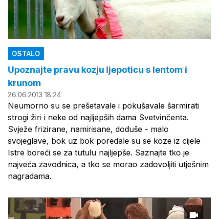
OSTALO
Upoznajte pravu kozju ljepoticu s lentom i
krunom
26.06.2013 18:24
Neumorno su se prešetavale i pokušavale šarmirati
strogi žiri i neke od najljepših dama Svetvinčenta.
Svježe frizirane, namirisane, doduše - malo
svojeglave, bok uz bok poredale su se koze iz cijele
Istre boreći se za tutulu najljepše. Saznajte tko je
najveća zavodnica, a tko se morao zadovoljiti utješnim
nagradama.