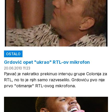
OSTALO
Grdović opet "ukrao" RTL-ov mikrofon
20.06.2010 11:23
Pjevač je nakratko prekinuo intervju grupe Colonija za
RTL, no to je njih samo razveselilo. Grdoviću pvo nije
prvo "otimanje" RTL-ovog mikrofona.