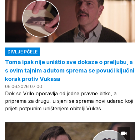
DIVLJE PČELE
Toma ipak nije uništio sve dokaze o preljubu, a
s ovim tajnim adutom sprema se povući ključni
korak protiv Vukasa
06.06.2026 07:00
Dok se Vrilo oporavlja od jedne pravne bitke, a
priprema za drugu, u sjeni se sprema novi udarac koji
prijeti potpunim uništenjem obitelji Vukas