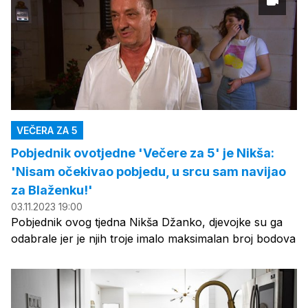
VEČERA ZA 5
Pobjednik ovotjedne 'Večere za 5' je Nikša:
'Nisam očekivao pobjedu, u srcu sam navijao
za Blaženku!'
03.11.2023 19:00
Pobjednik ovog tjedna Nikša Džanko, djevojke su ga
odabrale jer je njih troje imalo maksimalan broj bodova