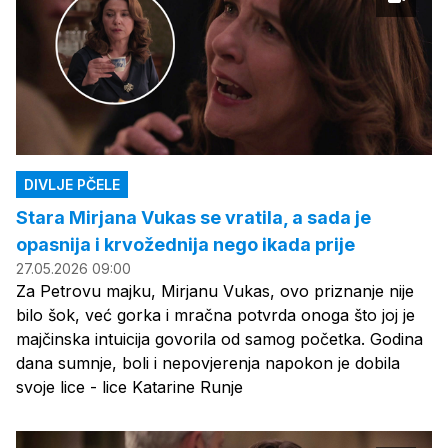
DIVLJE PČELE
Stara Mirjana Vukas se vratila, a sada je
opasnija i krvožednija nego ikada prije
27.05.2026 09:00
Za Petrovu majku, Mirjanu Vukas, ovo priznanje nije
bilo šok, već gorka i mračna potvrda onoga što joj je
majčinska intuicija govorila od samog početka. Godina
dana sumnje, boli i nepovjerenja napokon je dobila
svoje lice - lice Katarine Runje