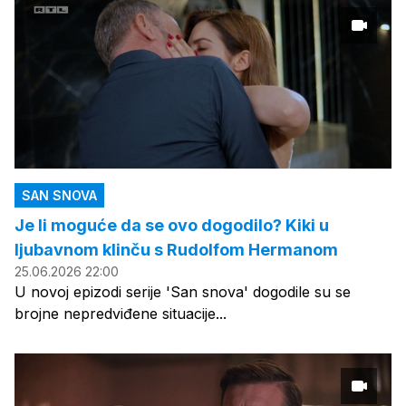
SAN SNOVA
Je li moguće da se ovo dogodilo? Kiki u
ljubavnom klinču s Rudolfom Hermanom
25.06.2026 22:00
U novoj epizodi serije 'San snova' dogodile su se
brojne nepredviđene situacije...