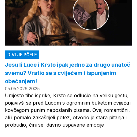
DIVLJE PČELE
Jesu li Luce i Krsto ipak jedno za drugo unatoč
svemu? Vratio se s cvijećem i ispunjenim
obećanjem!
05.05.2026 20:25
Umjesto tihe isprike, Krsto se odlučio na veliku gestu,
pojavivši se pred Lucom s ogromnim buketom cvijeća i
kovčegom punim neposlanih pisama. Ovaj romantični,
ali i pomalo zakašnjeli potez, otvorio je stara pitanja i
probudio, čini se, davno uspavane emocije