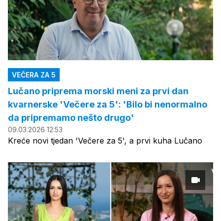
VEČERA ZA 5
Lučano priprema morski meni za prvi dan
kvarnerske 'Večere za 5': 'Bilo bi nenormalno
da pripremamo nešto drugo'
09.03.2026 12:53
Kreće novi tjedan 'Večere za 5', a prvi kuha Lučano