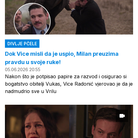
DIVLJE PČELE
Dok Vice misli da je uspio, Milan preuzima
pravdu u svoje ruke!
05.06.2026 20:55
Nakon što je potpisao papire za razvod i osigurao si
bogatstvo obitelji Vukas, Vice Radonić vjerovao je da je
nadmudrio sve u Vrilu