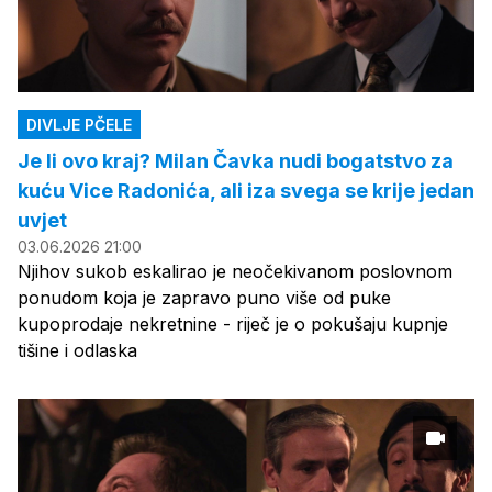
DIVLJE PČELE
Je li ovo kraj? Milan Čavka nudi bogatstvo za
kuću Vice Radonića, ali iza svega se krije jedan
uvjet
03.06.2026 21:00
Njihov sukob eskalirao je neočekivanom poslovnom
ponudom koja je zapravo puno više od puke
kupoprodaje nekretnine - riječ je o pokušaju kupnje
tišine i odlaska