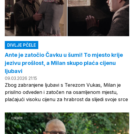
DIVLJE PČELE
Ante je zatočio Čavku u šumi! To mjesto krije
jezivu prošlost, a Milan skupo plaća cijenu
ljubavi
09.03.2026 21:15
Zbog zabranjene ljubavi s Terezom Vukas, Milan je
prisilno odveden i zatočen na osamljenom mjestu,
plaćajući visoku cijenu za hrabrost da slijedi svoje srce