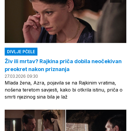
DIVLJE PČELE
Živ ili mrtav? Rajkina priča dobila neočekivan
preokret nakon priznanja
27.03.2026 09:30
Mlada žena, Azra, pojavila se na Rajkinim vratima,
nošena teretom savjesti, kako bi otkrila istinu, priča o
smrti njezinog sina bila je laž