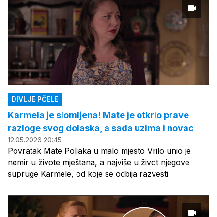
DIVLJE PČELE
Karmela je slomljena! Mate je otkrio prave
razloge svog dolaska, a sada uzima i novac
12.05.2026 20:45
Povratak Mate Poljaka u malo mjesto Vrilo unio je
nemir u živote mještana, a najviše u život njegove
supruge Karmele, od koje se odbija razvesti