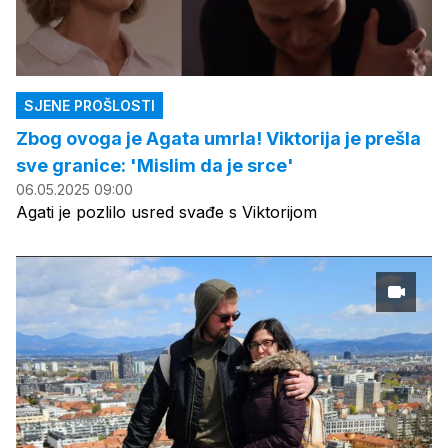
SJENE PROŠLOSTI
Zbog ovoga je Agata umrla! Viktorija je prešla
sve granice: 'Mislim da je srce'
06.05.2025 09:00
Agati je pozlilo usred svađe s Viktorijom