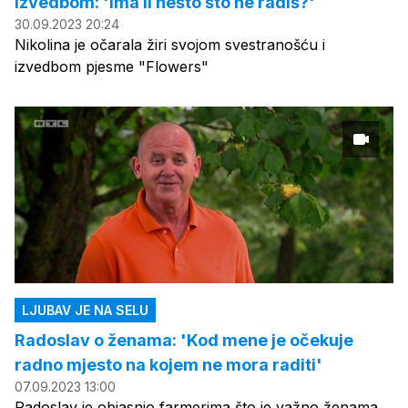
izvedbom: 'Ima li nešto što ne radiš?'
30.09.2023 20:24
Nikolina je očarala žiri svojom svestranošću i
izvedbom pjesme "Flowers"
LJUBAV JE NA SELU
Radoslav o ženama: 'Kod mene je očekuje
radno mjesto na kojem ne mora raditi'
07.09.2023 13:00
Radoslav je objasnio farmerima što je važno ženama