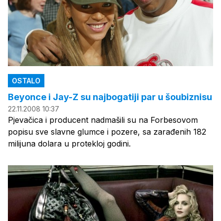
OSTALO
Beyonce i Jay-Z su najbogatiji par u šoubiznisu
22.11.2008 10:37
Pjevačica i producent nadmašili su na Forbesovom
popisu sve slavne glumce i pozere, sa zarađenih 182
milijuna dolara u protekloj godini.