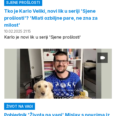
SJENE PROŠLOSTI
Tko je Karlo Veliki, novi lik u seriji 'Sjene
prošlosti'? 'Mlati ozbiljne pare, ne zna za
milost'
10.02.2025 21:15
Karlo je novi lik u seriji 'Sjene prošlosti'
ŽIVOT NA VAGI
Pobjednik 'Života na vagi' Mislav s novcima iz