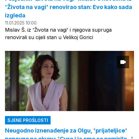
'Života na vagi' renovirao stan: Evo kako sada
izgleda
11.01.2025 10:00
Mislav Š. iz 'Života na vagi' i njegova supruga
renovirali su cijeli stan u Velikoj Gorici
SJENE PROŠLOSTI
Neugodno iznenađenje za Olgu, 'prijateljice'
ponovno na okupu: 'Cure i ja smo se pomirile...'