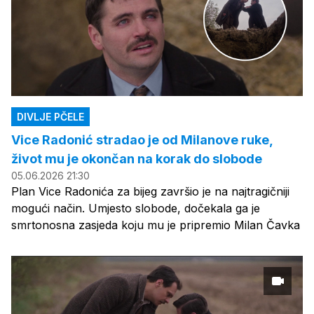
DIVLJE PČELE
Vice Radonić stradao je od Milanove ruke,
život mu je okončan na korak do slobode
05.06.2026 21:30
Plan Vice Radonića za bijeg završio je na najtragičniji
mogući način. Umjesto slobode, dočekala ga je
smrtonosna zasjeda koju mu je pripremio Milan Čavka