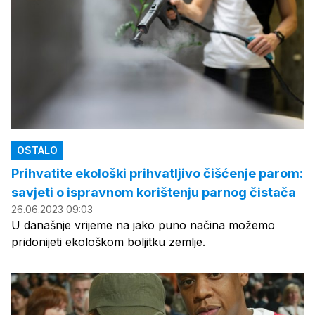
OSTALO
Prihvatite ekološki prihvatljivo čišćenje parom:
savjeti o ispravnom korištenju parnog čistača
26.06.2023 09:03
U današnje vrijeme na jako puno načina možemo
pridonijeti ekološkom boljitku zemlje.