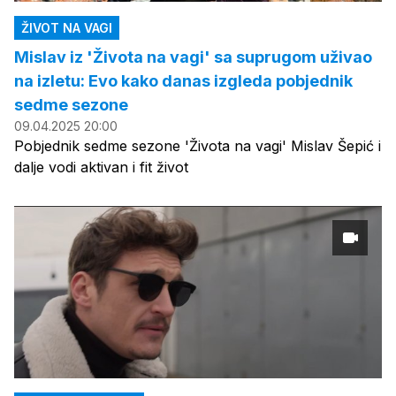
ŽIVOT NA VAGI
Mislav iz 'Života na vagi' sa suprugom uživao
na izletu: Evo kako danas izgleda pobjednik
sedme sezone
09.04.2025 20:00
Pobjednik sedme sezone 'Života na vagi' Mislav Šepić i
dalje vodi aktivan i fit život