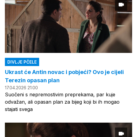
DIVLJE PČELE
Ukrast će Antin novac i pobjeći? Ovo je cijeli
Terezin opasan plan
17.04.2026 21:00
Suočeni s nepremostivim preprekama, par kuje
odvažan, ali opasan plan za bijeg koji bi ih mogao
stajati svega