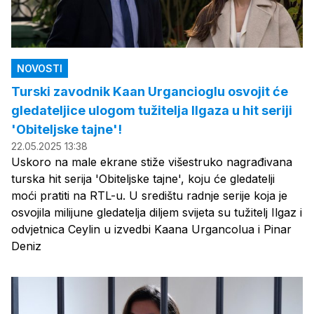
NOVOSTI
Turski zavodnik Kaan Urgancioglu osvojit će
gledateljice ulogom tužitelja Ilgaza u hit seriji
'Obiteljske tajne'!
22.05.2025 13:38
Uskoro na male ekrane stiže višestruko nagrađivana
turska hit serija 'Obiteljske tajne', koju će gledatelji
moći pratiti na RTL-u. U središtu radnje serije koja je
osvojila milijune gledatelja diljem svijeta su tužitelj Ilgaz i
odvjetnica Ceylin u izvedbi Kaana Urgancolua i Pinar
Deniz