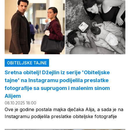
OBITELJSKE TAJNE
Sretna obitelj! Džejlin iz serije 'Obiteljske
tajne' na Instagramu podijelila preslatke
fotografije sa suprugom i malenim sinom
Alijem
08.10.2025 18:00
Ove je godine postala majka dječaka Alija, a sada je na
Instagramu podijelila preslatke obiteljske fotografije