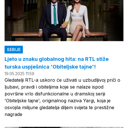
SERIJE
Ljeto u znaku globalnog hita: na RTL stiže
turska uspješnica 'Obiteljske tajne'!
19.05.2025 11:59
Gledatelji RTL-a uskoro će uživati u uzbudljivoj priči o
ljubavi, pravdi i obiteljima koje se nalaze ispod
površine vrlo disfunkcionalne u dramskoj seriji
'Obiteljske tajne', originalnog naziva Yargi, koja je
osvojila milijune gledatelja diljem svijeta te prestižne
nagrade