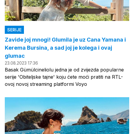
SERIJE
Zavide joj mnogi! Glumila je uz Cana Yamana i
Kerema Bursina, a sad joj je kolega i ovaj
glumac
23.08.2023 17:36
Basak Gümülcineliolu jedna je od zvijezda popularne
serije 'Obiteljske tajne' koju ćete moći pratiti na RTL-
ovoj novoj streaming platformi Voyo