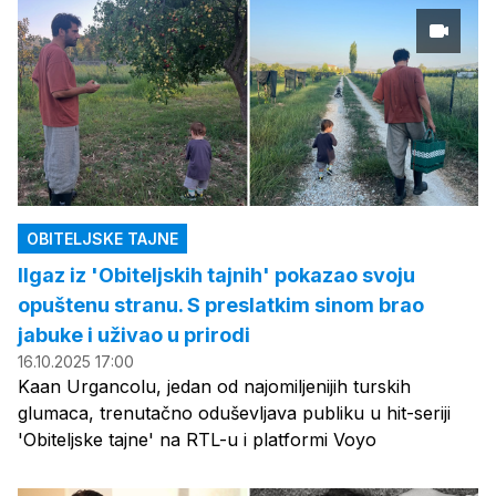
OBITELJSKE TAJNE
Ilgaz iz 'Obiteljskih tajnih' pokazao svoju
opuštenu stranu. S preslatkim sinom brao
jabuke i uživao u prirodi
16.10.2025 17:00
Kaan Urgancolu, jedan od najomiljenijih turskih
glumaca, trenutačno oduševljava publiku u hit-seriji
'Obiteljske tajne' na RTL-u i platformi Voyo