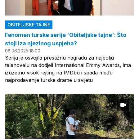
OBITELJSKE TAJNE
Fenomen turske serije 'Obiteljske tajne': Što
stoji iza njezinog uspjeha?
08.06.2025 18:00
Serija je osvojila prestižnu nagradu za najbolju
telenovelu na dodjeli International Emmy Awards, ima
izuzetno visok rejting na IMDbu i spada među
najprodavanije turske drame u svijetu