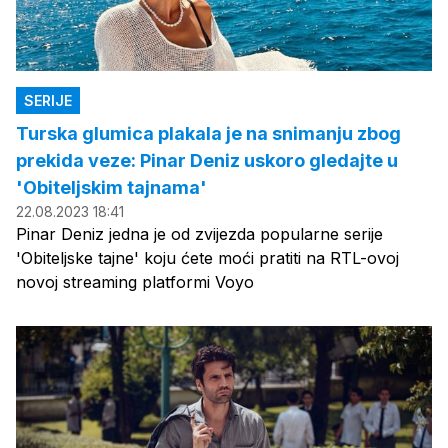
SERIJE
Turska glumica plakala je na snimanju zbog
prekida veze: Pinar Deniz uskoro gledajte u
'Obiteljskim tajnama'
22.08.2023 18:41
Pinar Deniz jedna je od zvijezda popularne serije
'Obiteljske tajne' koju ćete moći pratiti na RTL-ovoj
novoj streaming platformi Voyo