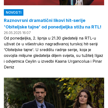
NOVOSTI
Raznovrsni dramatični likovi hit-serije
'Obiteljske tajne' od ponedjeljka stižu na RTL!
26.05.2025 16:07
Od ponedjeljka, 2. lipnja u 21.30 gledatelji na RTL-u
uživat će u višestruko nagrađivanoj turskoj hit-seriji
'Obiteljske tajne'. U središtu radnje serije, koja je
osvojila milijune gledatelja diljem svijeta, su tužitelj Ilgaz
i odvjetnica Ceylin u izvedbi Kaana Urgancolua i Pinar
Deniz