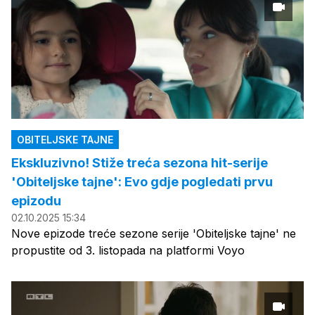
OBITELJSKE TAJNE
Ekskluzivno! Stiže treća sezona hit-serije
'Obiteljske tajne': Evo gdje pogledati prvu
epizodu
02.10.2025 15:34
Nove epizode treće sezone serije 'Obiteljske tajne' ne
propustite od 3. listopada na platformi Voyo