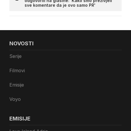
odgovorili na glasine: 'Kako smo preživjeli
sve komentare da je ovo samo PR'
NOVOSTI
Serije
Filmovi
Emisije
Voyo
EMISIJE