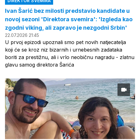
DIREKTOR SVEMIRA
Ivan Šarić bez milosti predstavio kandidate u
novoj sezoni 'Direktora svemira': 'Izgleda kao
zgodni viking, ali zapravo je nezgodni Srbin'
22.07.2026 21:45
U prvoj epizodi upoznali smo pet novih natjecatelja
koji će se kroz niz bizarnih i urnebesnih zadataka
boriti za prestižnu, ali i vrlo neobičnu nagradu - zlatnu
glavu samog direktora Šarića