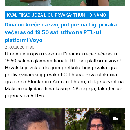
KVALIFIKACIJE ZA LIGU PRVAKA: THUN - DINAMO
Dinamo kreće na svoj put prema Ligi prvaka
večeras od 19.50 sati uživo na RTL-u i
platformi Voyo
21.07.2026 11:30
U novu europsku sezonu Dinamo kreće večeras u
19.50 sati na glavnom kanalu RTL-a i platformi Voyo!
Hrvatski prvak u drugom pretkolu Lige prvaka igra
protiv švicarskog prvaka FC Thuna. Prva utakmica
igra se na Stockhorn Areni u Thunu, dok je uzvrat na
Maksimiru tjedan dana kasnije, 28. srpnja, također uz
prijenos na RTL-u