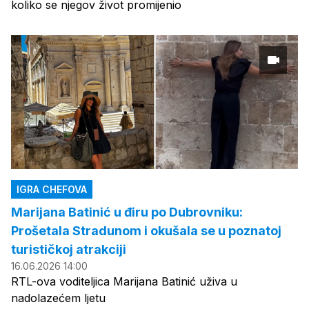
koliko se njegov život promijenio
IGRA CHEFOVA
Marijana Batinić u điru po Dubrovniku:
Prošetala Stradunom i okušala se u poznatoj
turističkoj atrakciji
16.06.2026 14:00
RTL-ova voditeljica Marijana Batinić uživa u
nadolazećem ljetu