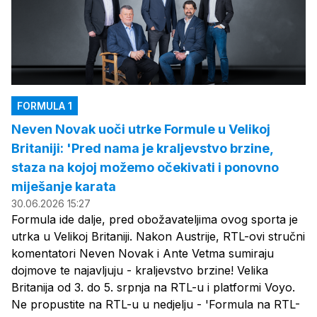
FORMULA 1
Neven Novak uoči utrke Formule u Velikoj
Britaniji: 'Pred nama je kraljevstvo brzine,
staza na kojoj možemo očekivati i ponovno
miješanje karata
30.06.2026 15:27
Formula ide dalje, pred obožavateljima ovog sporta je
utrka u Velikoj Britaniji. Nakon Austrije, RTL-ovi stručni
komentatori Neven Novak i Ante Vetma sumiraju
dojmove te najavljuju - kraljevstvo brzine! Velika
Britanija od 3. do 5. srpnja na RTL-u i platformi Voyo.
Ne propustite na RTL-u u nedjelju - 'Formula na RTL-