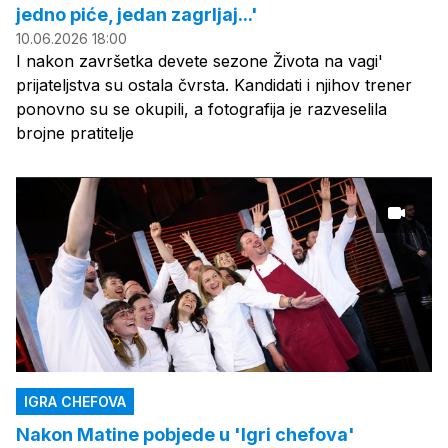
jedno piće, jedan zagrljaj...'
10.06.2026 18:00
I nakon završetka devete sezone Života na vagi'
prijateljstva su ostala čvrsta. Kandidati i njihov trener
ponovno su se okupili, a fotografija je razveselila
brojne pratitelje
IGRA CHEFOVA
Nakon Matine pobjede u 'Igri chefova'