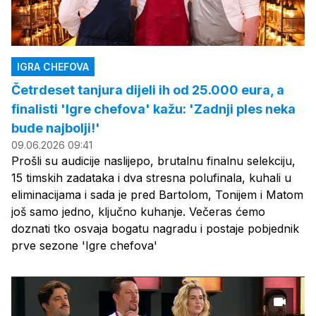
IGRA CHEFOVA
Četrdeset tanjura dijeli ih od 25.000 eura, a
finalisti 'Igre chefova' kažu: 'Zadnji ples neka
bude najbolji!'
09.06.2026 09:41
Prošli su audicije naslijepo, brutalnu finalnu selekciju,
15 timskih zadataka i dva stresna polufinala, kuhali u
eliminacijama i sada je pred Bartolom, Tonijem i Matom
još samo jedno, ključno kuhanje. Večeras ćemo
doznati tko osvaja bogatu nagradu i postaje pobjednik
prve sezone 'Igre chefova'