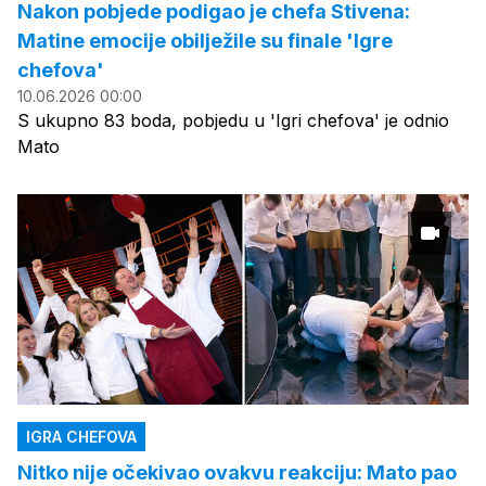
Nakon pobjede podigao je chefa Stivena:
Matine emocije obilježile su finale 'Igre
chefova'
10.06.2026 00:00
S ukupno 83 boda, pobjedu u 'Igri chefova' je odnio
Mato
IGRA CHEFOVA
Nitko nije očekivao ovakvu reakciju: Mato pao