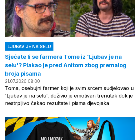
LJUBAV JE NA SELU
Sjećate li se farmera Tome iz 'Ljubav je na
selu'? Plakao je pred Anitom zbog premalog
broja pisama
21.07.2026 08:00
Toma, osebujni farmer koji je svim srcem sudjelovao u
'Ljubav je na selu', doživio je emotivan trenutak dok je
nestrpljivo čekao rezultate i pisma djevojaka