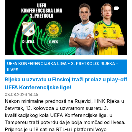
UEFA KONFERENCIJSKA LIGA - 3. PRETKOLO: RIJEKA -
ILVES
Rijeka u uzvratu u Finskoj traži prolaz u play-off
UEFA Konferencijske lige!
08.08.2026 14:45
Nakon minimalne prednosti na Rujevici, HNK Rijeka u
četvrtak, 13. kolovoza u uzvratnom susretu 3.
kvalifikacijskog kola UEFA Konferencijske lige, u
Tampereu traži potvrdu da je bolja momčad od Ilvesa.
Prijenos je u 18 sati na RTL-u i platformi Voyo