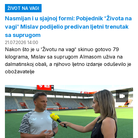
ŽIVOT NA VAGI
Nasmijan i u sjajnoj formi: Pobjednik 'Života na
vagi' Mislav podijelio predivan ljetni trenutak
sa suprugom
21.07.2026 14:00
Nakon što je u 'Životu na vagi' skinuo gotovo 79
kilograma, Mislav sa suprugom Almasom uživa na
dalmatinskoj obali, a njihovo ljetno izdanje oduševilo je
obožavatelje