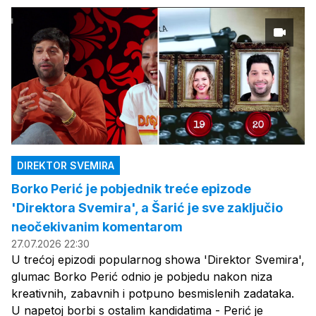
DIREKTOR SVEMIRA
Borko Perić je pobjednik treće epizode
'Direktora Svemira', a Šarić je sve zaključio
neočekivanim komentarom
27.07.2026 22:30
U trećoj epizodi popularnog showa 'Direktor Svemira',
glumac Borko Perić odnio je pobjedu nakon niza
kreativnih, zabavnih i potpuno besmislenih zadataka.
U napetoj borbi s ostalim kandidatima - Perić je