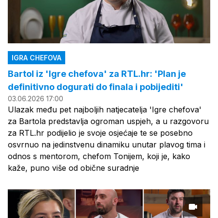
IGRA CHEFOVA
Bartol iz 'Igre chefova' za RTL.hr: 'Plan je
definitivno dogurati do finala i pobijediti'
03.06.2026 17:00
Ulazak među pet najboljih natjecatelja 'Igre chefova'
za Bartola predstavlja ogroman uspjeh, a u razgovoru
za RTL.hr podijelio je svoje osjećaje te se posebno
osvrnuo na jedinstvenu dinamiku unutar plavog tima i
odnos s mentorom, chefom Tonijem, koji je, kako
kaže, puno više od obične suradnje