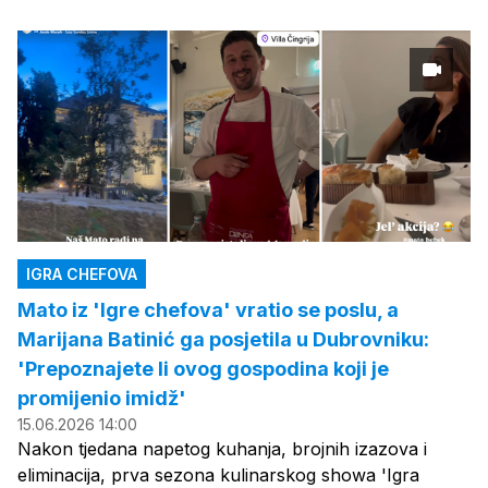
IGRA CHEFOVA
Mato iz 'Igre chefova' vratio se poslu, a
Marijana Batinić ga posjetila u Dubrovniku:
'Prepoznajete li ovog gospodina koji je
promijenio imidž'
15.06.2026 14:00
Nakon tjedana napetog kuhanja, brojnih izazova i
eliminacija, prva sezona kulinarskog showa 'Igra