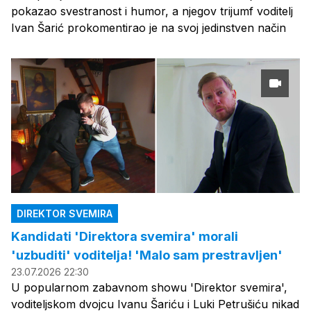
pokazao svestranost i humor, a njegov trijumf voditelj
Ivan Šarić prokomentirao je na svoj jedinstven način
DIREKTOR SVEMIRA
Kandidati 'Direktora svemira' morali
'uzbuditi' voditelja! 'Malo sam prestravljen'
23.07.2026 22:30
U popularnom zabavnom showu 'Direktor svemira',
voditeljskom dvojcu Ivanu Šariću i Luki Petrušiću nikad