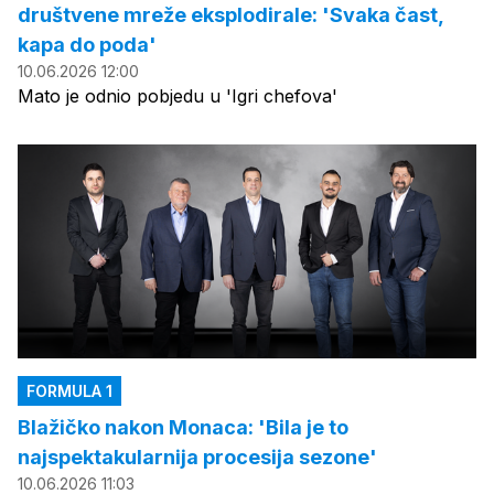
društvene mreže eksplodirale: 'Svaka čast,
kapa do poda'
10.06.2026 12:00
Mato je odnio pobjedu u 'Igri chefova'
FORMULA 1
Blažičko nakon Monaca: 'Bila je to
najspektakularnija procesija sezone'
10.06.2026 11:03