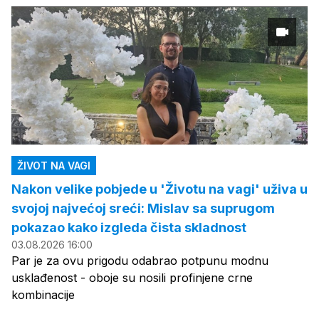
ŽIVOT NA VAGI
Nakon velike pobjede u 'Životu na vagi' uživa u
svojoj najvećoj sreći: Mislav sa suprugom
pokazao kako izgleda čista skladnost
03.08.2026 16:00
Par je za ovu prigodu odabrao potpunu modnu
usklađenost - oboje su nosili profinjene crne
kombinacije