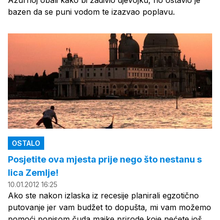
Azurnoj obali kako bi zadivio djevojku, no ostavio je
bazen da se puni vodom te izazvao poplavu.
OSTALO
Posjetite ova mjesta prije nego što nestanu s
lica Zemlje!
10.01.2012 16:25
Ako ste nakon izlaska iz recesije planirali egzotično
putovanje jer vam budžet to dopušta, mi vam možemo
pomoći popisom čuda majke prirode koje nećete još