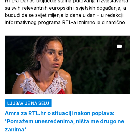
RTL-a Danas uključuje stalna putovanja i izvještavanja
sa svih relevantnih europskih i svjetskih događanja, a
budući da se svijet mijenja iz dana u dan - u redakciji
informativnog programa RTL-a iznimno je dinamično
LJUBAV JE NA SELU
Amra za RTL.hr o situaciji nakon poplava:
'Pomažem unesrećenima, ništa me drugo ne
zanima'