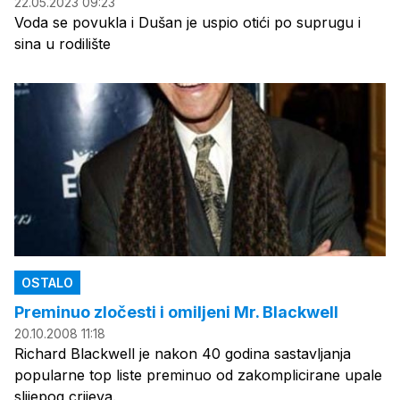
22.05.2023 09:23
Voda se povukla i Dušan je uspio otići po suprugu i
sina u rodilište
OSTALO
Preminuo zločesti i omiljeni Mr. Blackwell
20.10.2008 11:18
Richard Blackwell je nakon 40 godina sastavljanja
popularne top liste preminuo od zakomplicirane upale
slijepog crijeva.