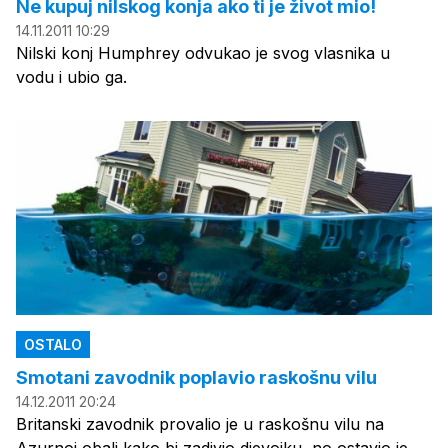
Ne kupuj nilskog konja ako ti je život mio!
14.11.2011 10:29
Nilski konj Humphrey odvukao je svog vlasnika u
vodu i ubio ga.
OSTALO
Smotani zavodnik poplavio raskošnu vilu
14.12.2011 20:24
Britanski zavodnik provalio je u raskošnu vilu na