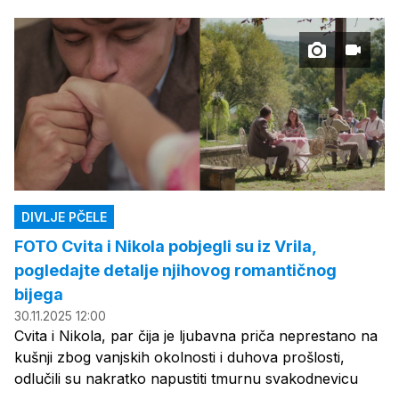
DIVLJE PČELE
FOTO Cvita i Nikola pobjegli su iz Vrila,
pogledajte detalje njihovog romantičnog
bijega
30.11.2025 12:00
Cvita i Nikola, par čija je ljubavna priča neprestano na
kušnji zbog vanjskih okolnosti i duhova prošlosti,
odlučili su nakratko napustiti tmurnu svakodnevicu