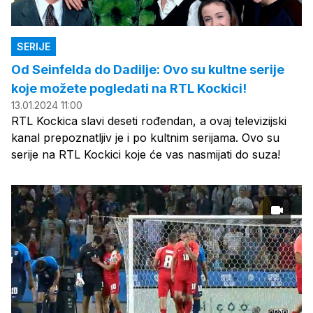
SERIJE
Od Seinfelda do Dadilje: Ovo su kultne serije
koje možete pogledati na RTL Kockici!
13.01.2024 11:00
RTL Kockica slavi deseti rođendan, a ovaj televizijski
kanal prepoznatljiv je i po kultnim serijama. Ovo su
serije na RTL Kockici koje će vas nasmijati do suza!