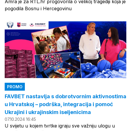
Amra je za RTL.hr progovorila o velikoj tragediji koja je
pogodila Bosnu i Hercegovinu
PROMO
FAVBET nastavlja s dobrotvornim aktivnostima
u Hrvatskoj – podrška, integracija i pomoć
Ukrajini i ukrajinskim iseljenicima
07.10.2024 16:45
U svijetu u kojem tvrtke igraju sve važniju ulogu u