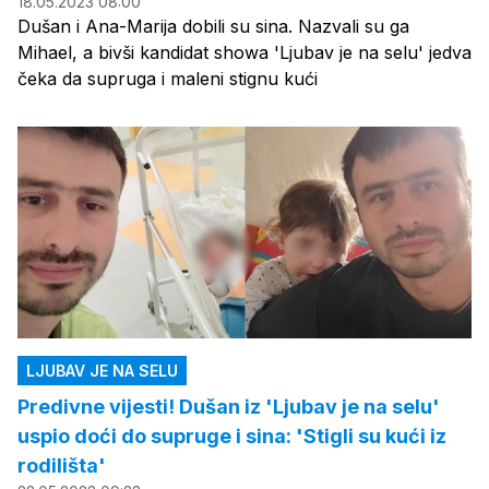
18.05.2023 08:00
Dušan i Ana-Marija dobili su sina. Nazvali su ga
Mihael, a bivši kandidat showa 'Ljubav je na selu' jedva
čeka da supruga i maleni stignu kući
LJUBAV JE NA SELU
Predivne vijesti! Dušan iz 'Ljubav je na selu'
uspio doći do supruge i sina: 'Stigli su kući iz
rodilišta'