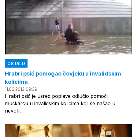
OSTALO
Hrabri psić pomogao čovjeku u invalidskim
kolicima
11.06.2013 09:39
Hrabri psić je usred poplave odlučio pomoći
muškarcu u invalidskim kolicima koji se našao u
nevolji.