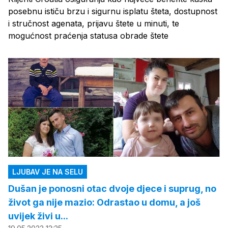
posebnu ističu brzu i sigurnu isplatu šteta, dostupnost
i stručnost agenata, prijavu štete u minuti, te
mogućnost praćenja statusa obrade štete
LJUBAV JE NA SELU
Dušan je ponosni otac dvoje djece i suprug, no
život ga nije mazio: Odrastao u domu, a još
uvijek živi u...