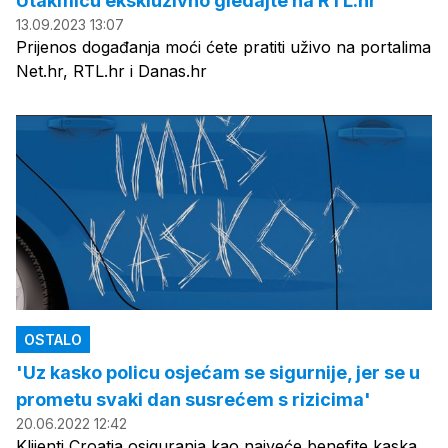
Utakmicu ekskluzivno gledajte na RTL.hr
13.09.2023 13:07
Prijenos događanja moći ćete pratiti uživo na portalima
Net.hr, RTL.hr i Danas.hr
OSTALO
'Uz kasko policu osjećam se sigurnije, jer se u
prometu svaki dan susrećem s rizicima'
20.06.2022 12:42
Klijenti Croatia osiguranja kao najveće benefite kaska