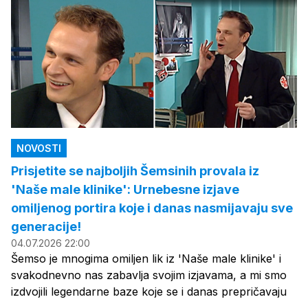
NOVOSTI
Prisjetite se najboljih Šemsinih provala iz
'Naše male klinike': Urnebesne izjave
omiljenog portira koje i danas nasmijavaju sve
generacije!
04.07.2026 22:00
Šemso je mnogima omiljen lik iz 'Naše male klinike' i
svakodnevno nas zabavlja svojim izjavama, a mi smo
izdvojili legendarne baze koje se i danas prepričavaju