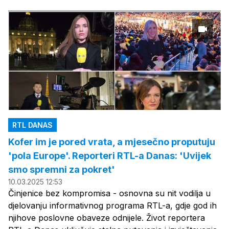
RTL DANAS
Kofer im je pored vrata, a mjesečno proputuju
'pola Europe'. Reporteri RTL-a Danas: 'Uvijek
smo spremni za pokret'
10.03.2025 12:53
Činjenice bez kompromisa - osnovna su nit vodilja u
djelovanju informativnog programa RTL-a, gdje god ih
njihove poslovne obaveze odnijele. Život reportera