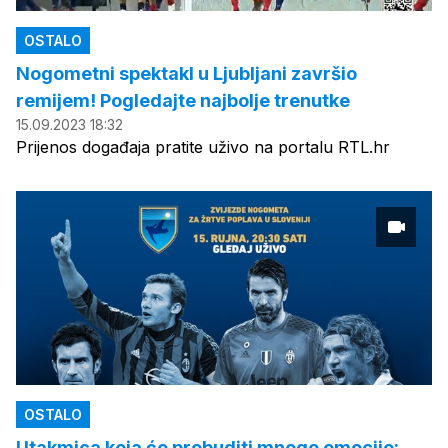
OSTALO
Nogometni spektakl u Ljubljani završio
remijem! Pogledajte najbolje trenutke
15.09.2023 18:32
Prijenos događaja pratite uživo na portalu RTL.hr
OSTALO
Utakmica koja će probuditi mnoge emocije: