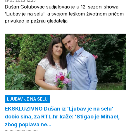
19.05.2023 12:25
Dušan Golubovac sudjelovao je u 12. sezoni showa
'Ljubav je na selu', a svojom teškom životnom pričom
privukao je pažnju gledatelja
LJUBAV JE NA SELU
EKSKLUZIVNO Dušan iz 'Ljubav je na selu'
dobio sina, za RTL.hr kaže: 'Stigao je Mihael,
zbog poplava ne...