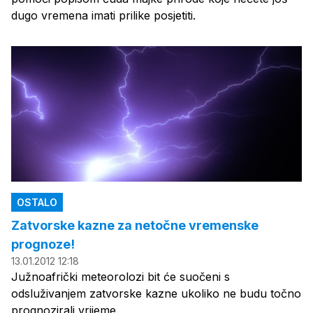
dugo vremena imati prilike posjetiti.
OSTALO
Zatvorske kazne za netočne vremenske
prognoze!
13.01.2012 12:18
Južnoafrički meteorolozi bit će suočeni s
odsluživanjem zatvorske kazne ukoliko ne budu točno
prognozirali vrijeme.