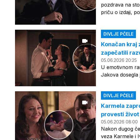
pozdrava na sto
priču o izdaji, po
DIVLJE PČELE
Konačan kraj 
zapečatili ra
05.06.2026 20:25
U emotivnom rasp
Jakova dosegla j
DIVLJE PČELE
Karmela zapros
provesti život
05.06.2026 08:00
Nakon dugog čeka
veza Karmele i I