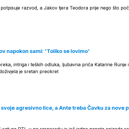
potpisuje razvod, a Jakov tjera Teodora prije nego što po
ov napokon sami: 'Toliko se lovimo'
eka, intriga i teških odluka, ljubavna priča Katarine Runje i
živjela je sretan preokret
svoje agresivno lice, a Ante treba Čavku za nove p
 sati na RTL-u na rasporedu je još jedna napeta epizoda ser