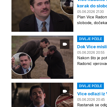
korak do slob
05.06.2026 21:30
Plan Vice Radoni
slobode, dočeka
DIVLJE PČELE
Dok Vice misli
05.06.2026 20:55
Nakon što je pot
Radonić vjerovao
DIVLJE PČELE
Vice odlazi iz
05.06.2026 20:45
Rastanak se odig