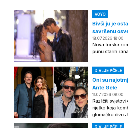
VOYO
Bivši ju je os
savršenu osve
18.07.2026 18:00
Nova turska rom
punu starih rana,
DIVLJE PČELE
Oni su najotmj
Ante Gele
11.07.2026 08:00
Različiti svjeto
rijetko koja komb
glumačku divu J
DIVLJE PČELE