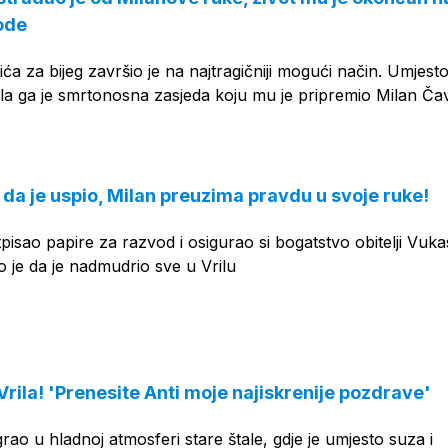
ode
ća za bijeg završio je na najtragičniji mogući način. Umjest
la ga je smrtonosna zasjeda koju mu je pripremio Milan Ča
 da je uspio, Milan preuzima pravdu u svoje ruke!
pisao papire za razvod i osigurao si bogatstvo obitelji Vuka
 je da je nadmudrio sve u Vrilu
 Vrila! 'Prenesite Anti moje najiskrenije pozdrave'
rao u hladnoj atmosferi stare štale, gdje je umjesto suza i