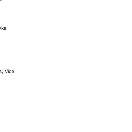
o
vka
s, Vice