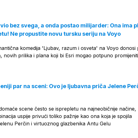
OGLAS
tavio bez svega, a onda postao milijarder: Ona ima p
tu! Ne propustite novu tursku seriju na Voyo
antična komedija 'Ljubav, razum i osveta' na Voyo donosi 
 novih prilika i plana koji bi Esri mogao potpuno promijeniti
eniji par na sceni: Ovo je ljubavna priča Jelene Perč
vi domaće scene često se isprepletu na najneobičnije načine,
inacija uspije privući toliko pažnje kao ona koja je spojila
elenu Perčin i virtuoznog glazbenika Antu Gelu