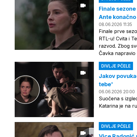
Finale sezone 
Ante konačno 
08.06.2026 11:35
Finale prve sezo
RTL-u! Cvita i T
razvod. Zbog svo
Čavka napravio
DIVLJE PČELE
Jakov povukao
tebe'
06.06.2026 20:00
Suočena s izgl
Katarina je na 
DIVLJE PČELE
Vice Radonić 