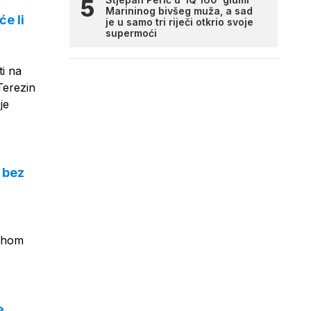
Marininog bivšeg muža, a sad
će li
je u samo tri riječi otkrio svoje
supermoći
ti na
Terezin
je
 bez
duhom
a