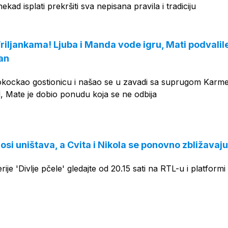
kad isplati prekršiti sva nepisana pravila i tradiciju
Vriljankama! Ljuba i Manda vode igru, Mati podvalil
an
okockao gostionicu i našao se u zavadi sa suprugom Karm
d, Mate je dobio ponudu koja se ne odbija
 Josi uništava, a Cvita i Nikola se ponovno zbližavaj
ije 'Divlje pčele' gledajte od 20.15 sati na RTL-u i platform