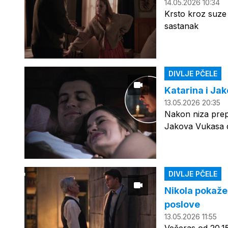
14.05.2026 10:34
Krsto kroz suze 
sastanak
DIVLJE PČELE
Katarina i Jak
13.05.2026 20:35
Nakon niza prepr
Jakova Vukasa do
DIVLJE PČELE
Nikola pokaže 
poslove
13.05.2026 11:55
Večeras od 20.15