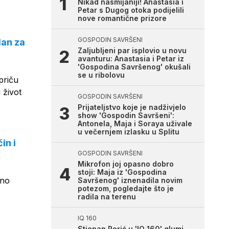
Nikad nasmijaniji! Anastasia i
Petar s Dugog otoka podijelili
nove romantične prizore
GOSPODIN SAVRŠENI
lan za
Zaljubljeni par isplovio u novu
avanturu: Anastasia i Petar iz
'Gospodina Savršenog' okušali
se u ribolovu
priču
 život
GOSPODIN SAVRŠENI
Prijateljstvo koje je nadživjelo
show 'Gospodin Savršeni':
Antonela, Maja i Soraya uživale
u večernjem izlasku u Splitu
in i
GOSPODIN SAVRŠENI
Mikrofon joj opasno dobro
stoji: Maja iz 'Gospodina
 no
Savršenog' iznenadila novim
potezom, pogledajte što je
radila na terenu
IQ 160
Stjepan Perić u 'IQ 160' glumi