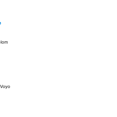
e
elom
u
i Voyo