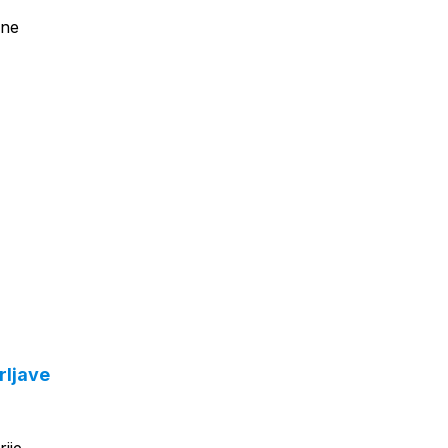
čne
rljave
ije