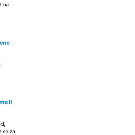
t na
beno
i
mo li
ći,
a se za