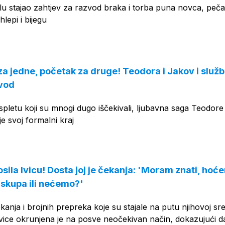
lu stajao zahtjev za razvod braka i torba puna novca, peča
hlepi i bijegu
za jedne, početak za druge! Teodora i Jakov i služ
zvod
letu koji su mnogi dugo iščekivali, ljubavna saga Teodore 
e svoj formalni kraj
ila Ivicu! Dosta joj je čekanja: 'Moram znati, hoće
 skupa ili nećemo?'
nja i brojnih prepreka koje su stajale na putu njihovoj sre
vice okrunjena je na posve neočekivan način, dokazujući d