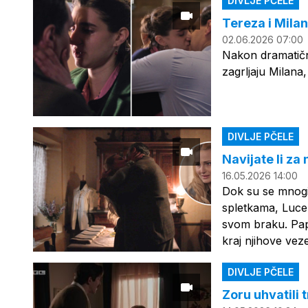
DIVLJE PČELE
Tereza i Milan
02.06.2026 07:00
Nakon dramatičn
zagrljaju Milana
DIVLJE PČELE
Navijate li za
16.05.2026 14:00
Dok su se mnogi 
spletkama, Luce 
svom braku. Papi
kraj njihove veze
DIVLJE PČELE
Zoru uhvatili 