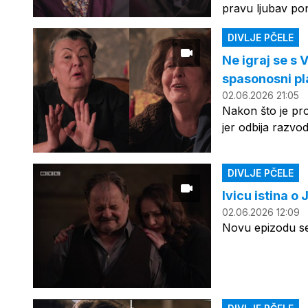
pravu ljubav pone
DIVLJE PČELE
Ne igraj se s 
spasonosni pl
02.06.2026 21:05
Nakon što je pr
jer odbija razvo
DIVLJE PČELE
Ivicu istina o
02.06.2026 12:09
Novu epizodu ser