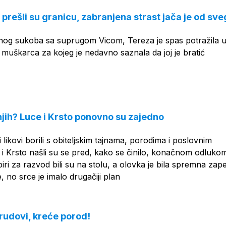
 prešli su granicu, zabranjena strast jača je od sv
og sukoba sa suprugom Vicom, Tereza je spas potražila 
, muškarca za kojeg je nedavno saznala da joj je bratić
 njih? Luce i Krsto ponovno su zajedno
likovi borili s obiteljskim tajnama, porodima i poslovnim
i Krsto našli su se pred, kako se činilo, konačnom odluko
ri za razvod bili su na stolu, a olovka je bila spremna zapeč
, no srce je imalo drugačiji plan
trudovi, kreće porod!