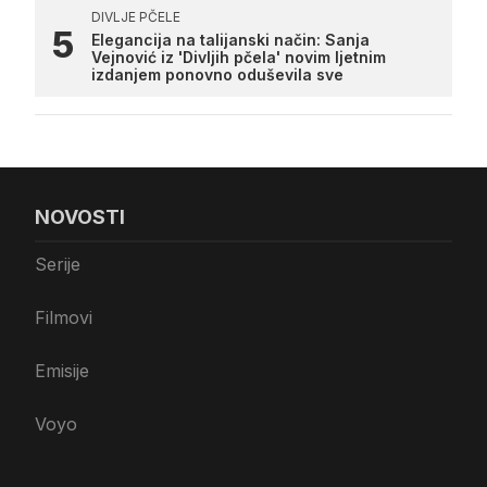
DIVLJE PČELE
Elegancija na talijanski način: Sanja
Vejnović iz 'Divljih pčela' novim ljetnim
izdanjem ponovno oduševila sve
NOVOSTI
Serije
Filmovi
Emisije
Voyo