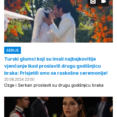
SERIJE
Turski glumci koji su imali najbajkovitije
vjenčanje ikad proslavili drugu godišnjicu
braka: Prisjetili smo se raskošne ceremonije!
20.08.2024 22:00
Ozge i Serkan proslavili su drugu godišnjicu braka