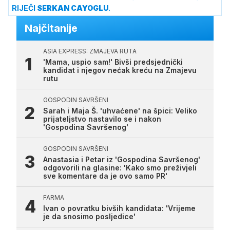
RIJEČI
SERKAN CAYOGLU
.
Najčitanije
ASIA EXPRESS: ZMAJEVA RUTA
'Mama, uspio sam!' Bivši predsjednički
kandidat i njegov nećak kreću na Zmajevu
rutu
GOSPODIN SAVRŠENI
Sarah i Maja Š. 'uhvaćene' na špici: Veliko
prijateljstvo nastavilo se i nakon
'Gospodina Savršenog'
GOSPODIN SAVRŠENI
Anastasia i Petar iz 'Gospodina Savršenog'
odgovorili na glasine: 'Kako smo preživjeli
sve komentare da je ovo samo PR'
FARMA
Ivan o povratku bivših kandidata: 'Vrijeme
je da snosimo posljedice'