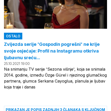
OSTALO
Zvijezda serije 'Gospodin pogrešni' ne krije
svoje osjećaje: Profil na Instagramu otkriva
ljubavnu sreću...
25.10.2021 19:00
Na snimanju TV serije 'Sezona višnje', koja se snimala
2014. godine, između Özge Gürel i njezinog glumačkog
partnera, glumca Serkana Cayoglua, planula je ljubav
koja traje i danas
PRIKAZAN JE POPIS ZADNJIH 3 ČLANAKA S KLJUČNOM