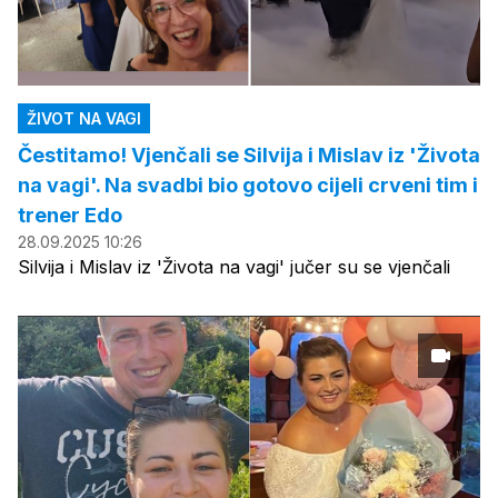
ŽIVOT NA VAGI
Čestitamo! Vjenčali se Silvija i Mislav iz 'Života
na vagi'. Na svadbi bio gotovo cijeli crveni tim i
trener Edo
28.09.2025 10:26
Silvija i Mislav iz 'Života na vagi' jučer su se vjenčali