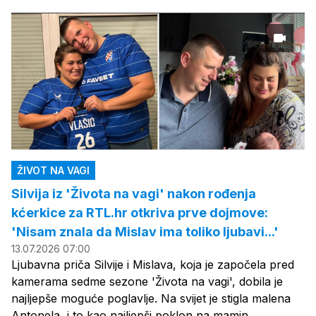
ŽIVOT NA VAGI
Silvija iz 'Života na vagi' nakon rođenja
kćerkice za RTL.hr otkriva prve dojmove:
'Nisam znala da Mislav ima toliko ljubavi...'
13.07.2026 07:00
Ljubavna priča Silvije i Mislava, koja je započela pred
kamerama sedme sezone 'Života na vagi', dobila je
najljepše moguće poglavlje. Na svijet je stigla malena
Antonela, i to kao najljepši poklon na mamin