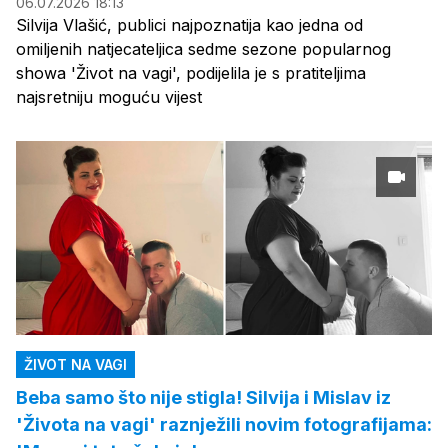
06.07.2026 18:13
Silvija Vlašić, publici najpoznatija kao jedna od
omiljenih natjecateljica sedme sezone popularnog
showa 'Život na vagi', podijelila je s pratiteljima
najsretniju moguću vijest
ŽIVOT NA VAGI
Beba samo što nije stigla! Silvija i Mislav iz
'Života na vagi' raznježili novim fotografijama: