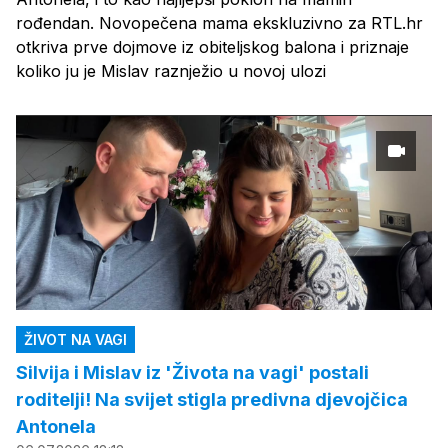
rođendan. Novopečena mama ekskluzivno za RTL.hr
otkriva prve dojmove iz obiteljskog balona i priznaje
koliko ju je Mislav raznježio u novoj ulozi
ŽIVOT NA VAGI
Silvija i Mislav iz 'Života na vagi' postali
roditelji! Na svijet stigla predivna djevojčica
Antonela