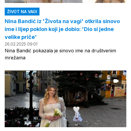
ŽIVOT NA VAGI
Nina Bandić iz 'Života na vagi' otkrila sinovo
ime i lijep poklon koji je dobio: 'Dio si jedne
velike priče'
26.02.2025 09:01
Nina Bandić pokazala je sinovo ime na društvenim
mrežama