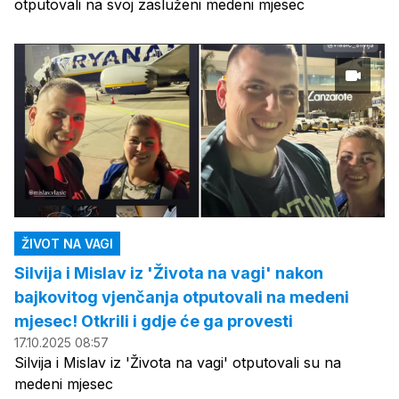
otputovali na svoj zasluženi medeni mjesec
ŽIVOT NA VAGI
Silvija i Mislav iz 'Života na vagi' nakon
bajkovitog vjenčanja otputovali na medeni
mjesec! Otkrili i gdje će ga provesti
17.10.2025 08:57
Silvija i Mislav iz 'Života na vagi' otputovali su na
medeni mjesec