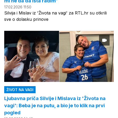
mi ne da da išta radim'
17.02.2026 11:50
Silvija i Mislav iz 'Života na vagi' za RTL.hr su otkrili
sve o dolasku prinove
ŽIVOT NA VAGI
Ljubavna priča Silvije i Mislava iz 'Života na
vagi': Beba je na putu, a bio je to klik na prvi
pogled