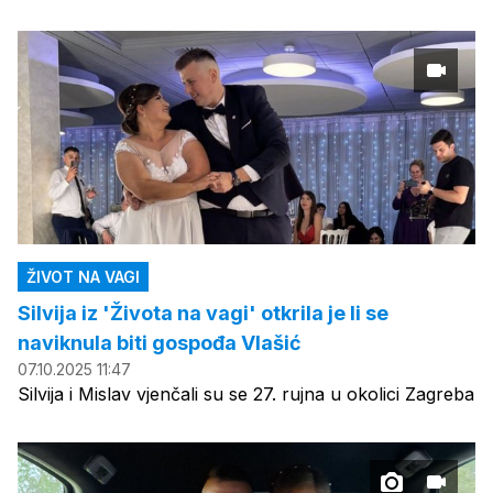
ŽIVOT NA VAGI
Silvija iz 'Života na vagi' otkrila je li se
naviknula biti gospođa Vlašić
07.10.2025 11:47
Silvija i Mislav vjenčali su se 27. rujna u okolici Zagreba