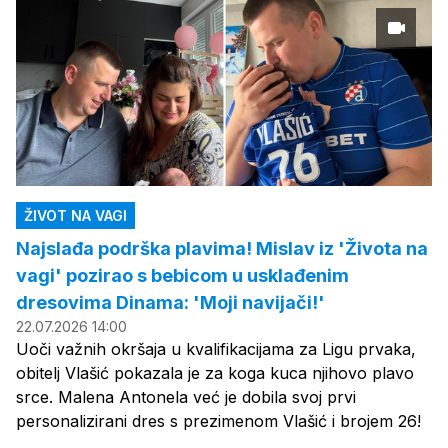
ŽIVOT NA VAGI
Najslađa podrška plavima! Mislav iz 'Života na
vagi' pozirao s bebicom u usklađenim
dresovima Dinama: 'Moji navijači!'
22.07.2026 14:00
Uoči važnih okršaja u kvalifikacijama za Ligu prvaka,
obitelj Vlašić pokazala je za koga kuca njihovo plavo
srce. Malena Antonela već je dobila svoj prvi
personalizirani dres s prezimenom Vlašić i brojem 26!