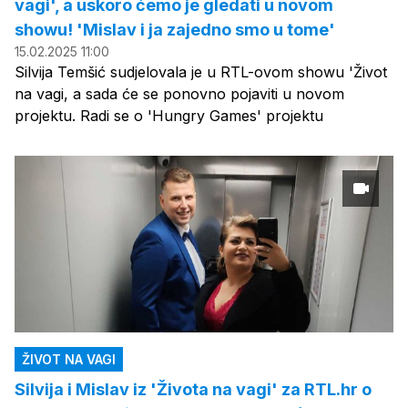
vagi', a uskoro ćemo je gledati u novom
showu! 'Mislav i ja zajedno smo u tome'
15.02.2025 11:00
Silvija Temšić sudjelovala je u RTL-ovom showu 'Život
na vagi, a sada će se ponovno pojaviti u novom
projektu. Radi se o 'Hungry Games' projektu
ŽIVOT NA VAGI
Silvija i Mislav iz 'Života na vagi' za RTL.hr o