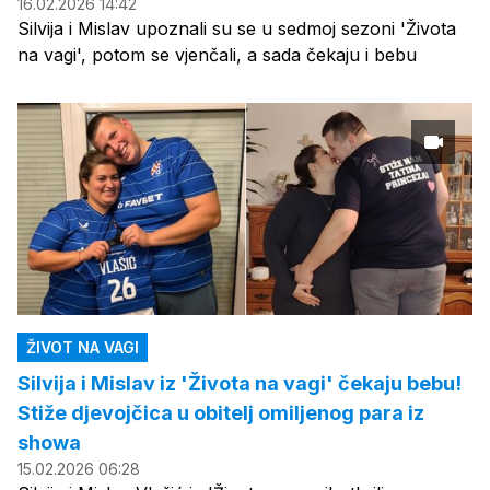
16.02.2026 14:42
Silvija i Mislav upoznali su se u sedmoj sezoni 'Života
na vagi', potom se vjenčali, a sada čekaju i bebu
ŽIVOT NA VAGI
Silvija i Mislav iz 'Života na vagi' čekaju bebu!
Stiže djevojčica u obitelj omiljenog para iz
showa
15.02.2026 06:28