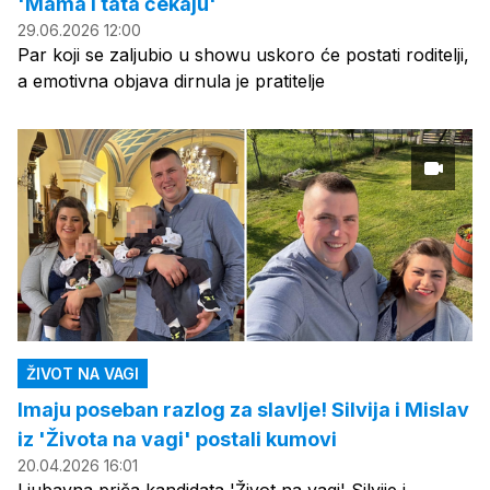
'Mama i tata čekaju'
29.06.2026 12:00
Par koji se zaljubio u showu uskoro će postati roditelji,
a emotivna objava dirnula je pratitelje
ŽIVOT NA VAGI
Imaju poseban razlog za slavlje! Silvija i Mislav
iz 'Života na vagi' postali kumovi
20.04.2026 16:01
Ljubavna priča kandidata 'Život na vagi' Silvije i