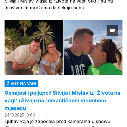
Silvija i Mislav Vlašić iz 'Života na vagi' otkrili su na
društvenim mrežama da čekaju bebu
ŽIVOT NA VAGI
Osmijesi i poljupci! Silvija i Mislav iz 'Života na
vagi' uživaju na romantičnom medenom
mjesecu
24.10.2025 18:00
Ljubav koja je započela pred kamerama u showu