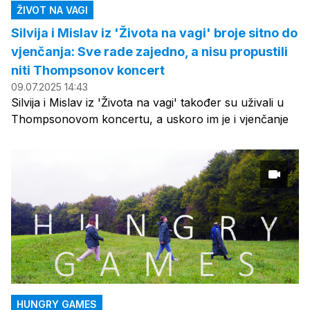
ŽIVOT NA VAGI
Silvija i Mislav iz 'Života na vagi' broje sitno do
vjenčanja: Sve rade zajedno, a nisu propustili
niti Thompsonov koncert
09.07.2025 14:43
Silvija i Mislav iz 'Života na vagi' također su uživali u
Thompsonovom koncertu, a uskoro im je i vjenčanje
HUNGRY GAMES