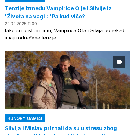
Tenzije između Vampirice Olje i Silvije iz
'Života na vagi': 'Pa kud više?'
22.02.2025 11:00
Iako su u istom timu, Vampirica Olja i Silvija ponekad
imaju određene tenzije
HUNGRY GAMES
Silvija i Mislav priznali da su u stresu zbog