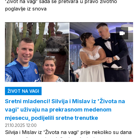
'Život na vagi' sada se pretvara u pravo životno
poglavlje iz snova
ŽIVOT NA VAGI
Sretni mladenci! Silvija i Mislav iz 'Života na
vagi' uživaju na prekrasnom medenom
mjesecu, podijelili sretne trenutke
21.10.2025 12:00
Silvija i Mislav iz 'Života na vagi' prije nekoliko su dana