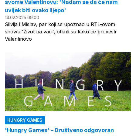
svome Valentinovu: 'Nadam se da će nam
uvijek biti ovako lijepo'
14.02.2025 09:00
Silvija i Mislav, par koji se upoznao u RTL-ovom
showu 'Život na vagi', otkrili su kako će provesti
Valentinovo
HUNGRY GAMES
'Hungry Games' – Društveno odgovoran