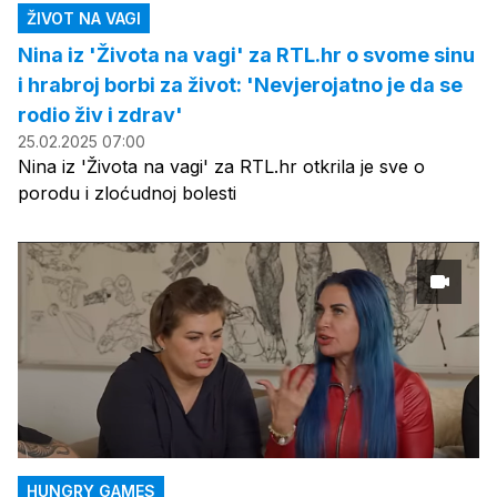
ŽIVOT NA VAGI
Nina iz 'Života na vagi' za RTL.hr o svome sinu
i hrabroj borbi za život: 'Nevjerojatno je da se
rodio živ i zdrav'
25.02.2025 07:00
Nina iz 'Života na vagi' za RTL.hr otkrila je sve o
porodu i zloćudnoj bolesti
HUNGRY GAMES