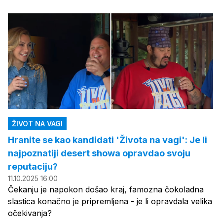
ŽIVOT NA VAGI
Hranite se kao kandidati 'Života na vagi': Je li
najpoznatiji desert showa opravdao svoju
reputaciju?
11.10.2025 16:00
Čekanju je napokon došao kraj, famozna čokoladna
slastica konačno je pripremljena - je li opravdala velika
očekivanja?