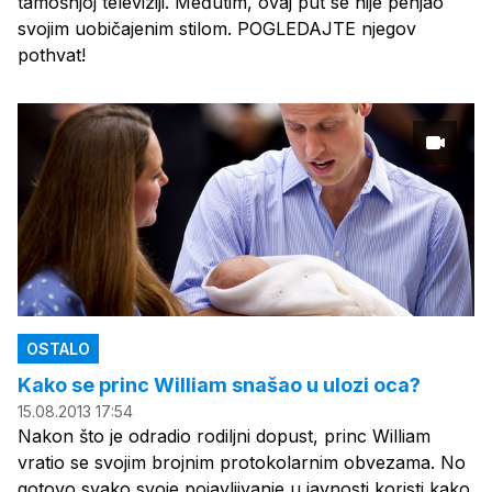
tamošnjoj televiziji. Međutim, ovaj put se nije penjao
svojim uobičajenim stilom. POGLEDAJTE njegov
pothvat!
OSTALO
Kako se princ William snašao u ulozi oca?
15.08.2013 17:54
Nakon što je odradio rodiljni dopust, princ William
vratio se svojim brojnim protokolarnim obvezama. No
gotovo svako svoje pojavljivanje u javnosti koristi kako