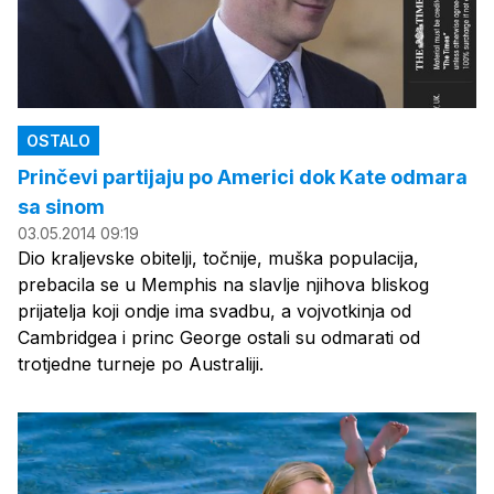
OSTALO
Prinčevi partijaju po Americi dok Kate odmara
sa sinom
03.05.2014 09:19
Dio kraljevske obitelji, točnije, muška populacija,
prebacila se u Memphis na slavlje njihova bliskog
prijatelja koji ondje ima svadbu, a vojvotkinja od
Cambridgea i princ George ostali su odmarati od
trotjedne turneje po Australiji.