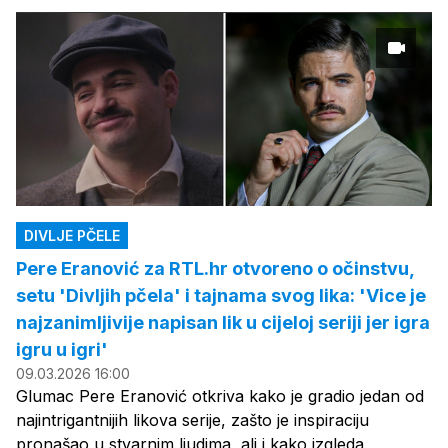
DIVLJE PČELE
Pere Eranović za RTL.hr otvoreno o očinstvu,
setu 'Divljih pčela' i tajnama svog lika: 'Vice je
najzanimljivije napisan lik u cijeloj seriji jer igra
igru u igri'
09.03.2026 16:00
Glumac Pere Eranović otkriva kako je gradio jedan od
najintrigantnijih likova serije, zašto je inspiraciju
pronašao u stvarnim ljudima, ali i kako izgleda