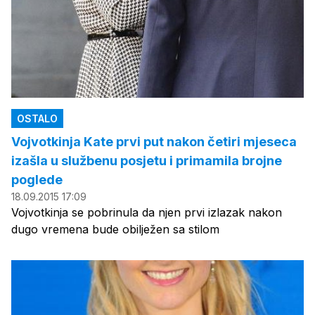
OSTALO
Vojvotkinja Kate prvi put nakon četiri mjeseca
izašla u službenu posjetu i primamila brojne
poglede
18.09.2015 17:09
Vojvotkinja se pobrinula da njen prvi izlazak nakon
dugo vremena bude obilježen sa stilom