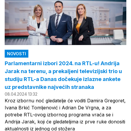
NOVOSTI
Parlamentarni izbori 2024. na RTL-u! Andrija
Jarak na terenu, a prekaljeni televizijski trio u
studiju RTL-a Danas dočekuje izlazne ankete
uz predstavnike najvećih stranaka
08.04.2024 13:32
Kroz izbornu noć gledatelje će voditi Damira Gregoret,
Ivana Brkić Tomljenović i Adrian De Vrgna, a za
potrebe RTL-ovog izbornog programa vraća se i
Andrija Jarak, koji će gledateljima iz prve ruke donositi
aktualnosti iz jednog od stožera