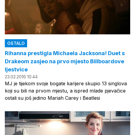
OSTALO
Rihanna prestigla Michaela Jacksona! Duet s
Drakeom zasjeo na prvo mjesto Billboardove
ljestvice
23.02.2016 10:44
MJ je tijekom svoje bogate karijere skupio 13 singlova
koji su bili na prvom mjestu, a ispred mlade pjevačice
ostali su još jedino Mariah Carey i Beatlesi