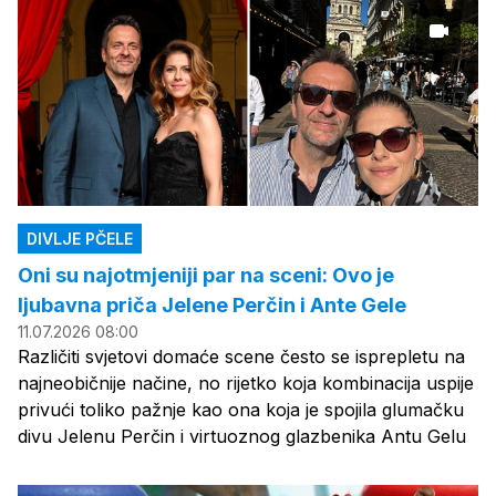
DIVLJE PČELE
Oni su najotmjeniji par na sceni: Ovo je
ljubavna priča Jelene Perčin i Ante Gele
11.07.2026 08:00
Različiti svjetovi domaće scene često se isprepletu na
najneobičnije načine, no rijetko koja kombinacija uspije
privući toliko pažnje kao ona koja je spojila glumačku
divu Jelenu Perčin i virtuoznog glazbenika Antu Gelu