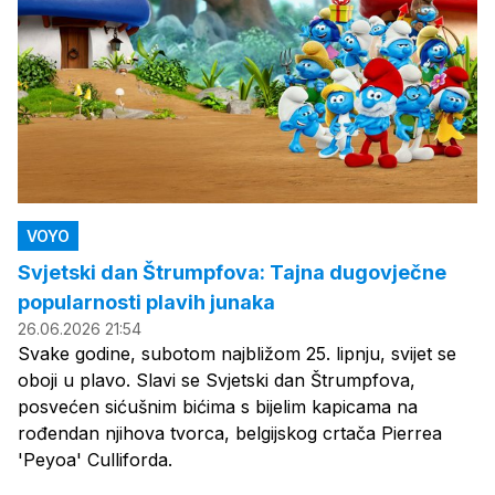
VOYO
Svjetski dan Štrumpfova: Tajna dugovječne
popularnosti plavih junaka
26.06.2026 21:54
Svake godine, subotom najbližom 25. lipnju, svijet se
oboji u plavo. Slavi se Svjetski dan Štrumpfova,
posvećen sićušnim bićima s bijelim kapicama na
rođendan njihova tvorca, belgijskog crtača Pierrea
'Peyoa' Culliforda.