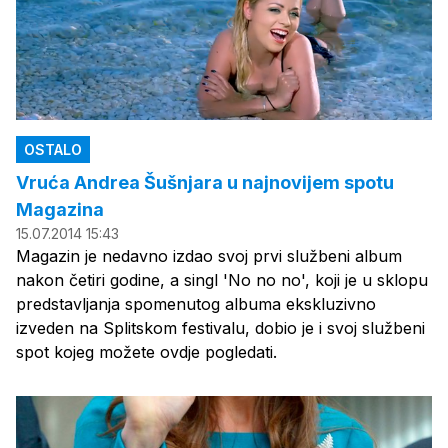
OSTALO
Vruća Andrea Šušnjara u najnovijem spotu
Magazina
15.07.2014 15:43
Magazin je nedavno izdao svoj prvi službeni album
nakon četiri godine, a singl 'No no no', koji je u sklopu
predstavljanja spomenutog albuma ekskluzivno
izveden na Splitskom festivalu, dobio je i svoj službeni
spot kojeg možete ovdje pogledati.