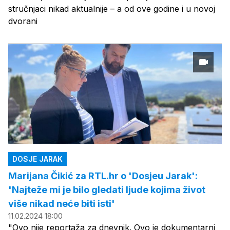
stručnjaci nikad aktualnije – a od ove godine i u novoj
dvorani
DOSJE JARAK
Marijana Čikić za RTL.hr o 'Dosjeu Jarak':
'Najteže mi je bilo gledati ljude kojima život
više nikad neće biti isti'
11.02.2024 18:00
"Ovo nije reportaža za dnevnik. Ovo je dokumentarni