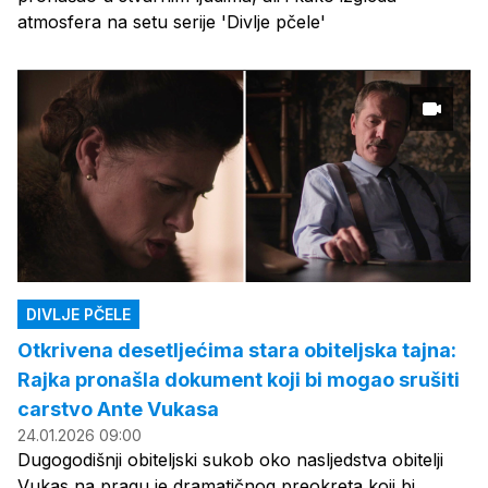
atmosfera na setu serije 'Divlje pčele'
DIVLJE PČELE
Otkrivena desetljećima stara obiteljska tajna:
Rajka pronašla dokument koji bi mogao srušiti
carstvo Ante Vukasa
24.01.2026 09:00
Dugogodišnji obiteljski sukob oko nasljedstva obitelji
Vukas na pragu je dramatičnog preokreta koji bi