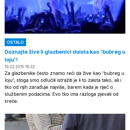
OSTALO
Doznajte žive li glazbenici doista kao 'bubreg u
loju'!
19.02.2015 18:32
Za glazbenike često znamo reći da žive kao 'bubreg u
loju', stoga smo odlučili istražiti je li to zaista tako, ali i
tko od njih zarađuje najviše, barem kada je riječ o
službenim podacima. Evo tko ima razloga pjevati od
sreće.