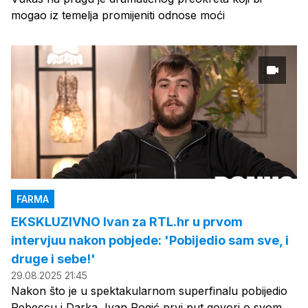
mogao iz temelja promijeniti odnose moći
FARMA
EKSKLUZIVNO Ivan za RTL.hr u prvom
intervjuu nakon pobjede: 'Pobijedio sam sve, i
druge i sebe!'
29.08.2025 21:45
Nakon što je u spektakularnom superfinalu pobijedio
Rebeccu i Darka, Ivan Rogić prvi put govori o svom