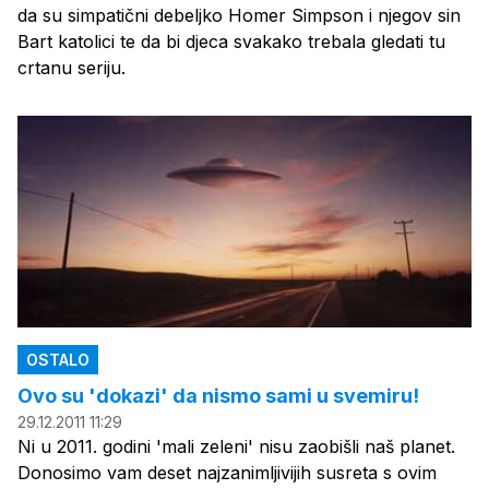
da su simpatični debeljko Homer Simpson i njegov sin
Bart katolici te da bi djeca svakako trebala gledati tu
crtanu seriju.
OSTALO
Ovo su 'dokazi' da nismo sami u svemiru!
29.12.2011 11:29
Ni u 2011. godini 'mali zeleni' nisu zaobišli naš planet.
Donosimo vam deset najzanimljivijih susreta s ovim