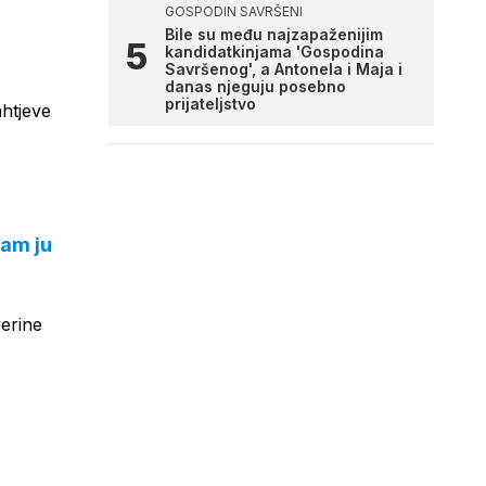
GOSPODIN SAVRŠENI
Bile su među najzapaženijim
kandidatkinjama 'Gospodina
Savršenog', a Antonela i Maja i
danas njeguju posebno
prijateljstvo
ahtjeve
sam ju
verine