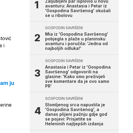
Zaljubljeni par isplovio u novu
avanturu: Anastasia i Petar iz
'Gospodina Savršenog' okušali
se u ribolovu
GOSPODIN SAVRŠENI
Mia iz 'Gospodina Savršenog'
stović
pobjegla s plaže u planinsku
avanturu i poručila: 'Jedna od
e i
najboljih odluka!'
GOSPODIN SAVRŠENI
Anastasia i Petar iz 'Gospodina
Savršenog' odgovorili na
glasine: 'Kako smo preživjeli
sve komentare da je ovo samo
sam ju
PR'
GOSPODIN SAVRŠENI
verine
Slomljenog srca napustila je
'Gospodina Savršenog', a
danas plijeni pažnju gdje god
se pojavi: Prisjetite se
Heleninih najljepših izdanja