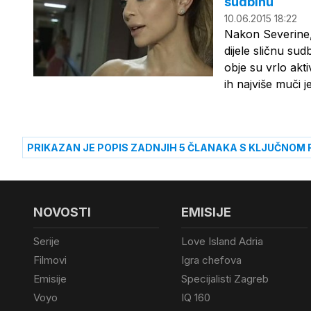
sudbinu
10.06.2015 18:22
Nakon Severine, 
dijele sličnu su
obje su vrlo akti
ih najviše muči j
PRIKAZAN JE POPIS ZADNJIH 5 ČLANAKA S KLJUČNOM 
NOVOSTI
EMISIJE
Serije
Love Island Adria
Filmovi
Igra chefova
Emisije
Specijalisti Zagreb
Voyo
IQ 160