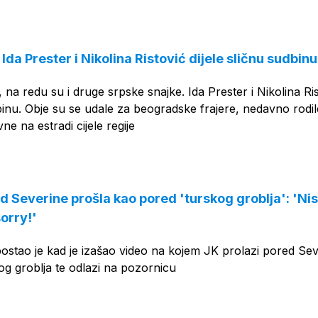
OGLAS
Ida Prester i Nikolina Ristović dijele sličnu sudbinu
na redu su i druge srpske snajke. Ida Prester i Nikolina Ri
dbinu. Obje su se udale za beogradske frajere, nedavno rodil
vne na estradi cijele regije
d Severine prošla kao pored 'turskog groblja': 'Ni
orry!'
postao je kad je izašao video na kojem JK prolazi pored Se
g groblja te odlazi na pozornicu