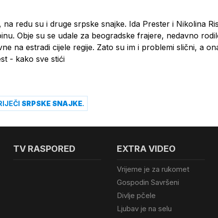
na redu su i druge srpske snajke. Ida Prester i Nikolina Ri
dbinu. Obje su se udale za beogradske frajere, nedavno rodil
vne na estradi cijele regije. Zato su im i problemi slični, a ona
est - kako sve stići
RIJEČI
SRPSKE SNAJKE
.
TV RASPORED
EXTRA VIDEO
Vrijeme je za rukomet
Gospodin Savršeni
Divlje pčele
Ljubav je na selu