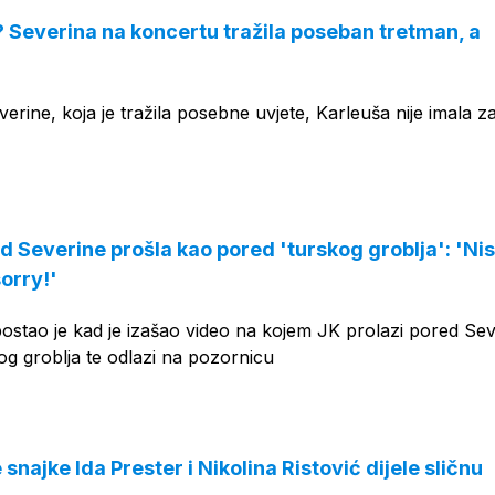
? Severina na koncertu tražila poseban tretman, a
verine, koja je tražila posebne uvjete, Karleuša nije imala z
d Severine prošla kao pored 'turskog groblja': 'Ni
orry!'
postao je kad je izašao video na kojem JK prolazi pored Se
g groblja te odlazi na pozornicu
snajke Ida Prester i Nikolina Ristović dijele sličnu