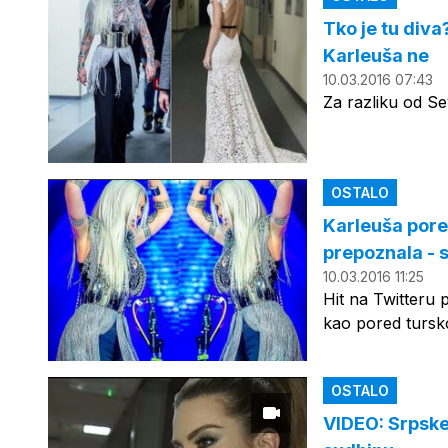
Tko je tu diva
Karleuša ne
10.03.2016 07:43
Za razliku od Se
OSTALO
Karleuša pore
prepoznala - s
10.03.2016 11:25
Hit na Twitteru 
kao pored tursko
OSTALO
VIDEO: Srpske 