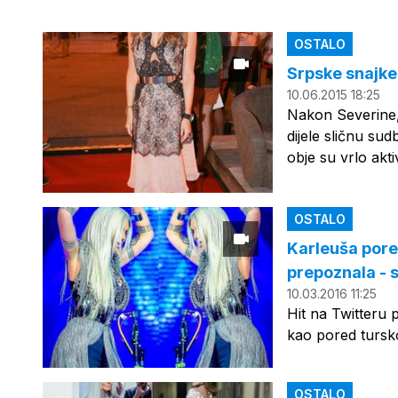
OSTALO
Srpske snajke 
10.06.2015 18:25
Nakon Severine, 
dijele sličnu su
obje su vrlo akti
OSTALO
Karleuša pore
prepoznala - s
10.03.2016 11:25
Hit na Twitteru 
kao pored tursko
OSTALO