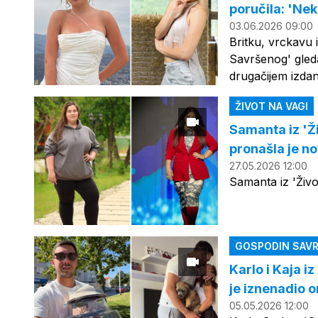
poručila: 'Ne
03.06.2026 09:00
Britku, vrckavu 
Savršenog' gleda
drugačijem izdan
ŽIVOT NA VAGI
Samanta iz 'Ž
pronašla je no
27.05.2026 12:00
Samanta iz 'Živo
GOSPODIN SAVR
Karlo i Kaja i
je iznenadio 
05.05.2026 12:00