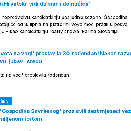
ka Hrvatska vidi da sam i domaćica'
i nepredvidivu kandidatkinju posljednje sezone 'Gospodina
telji će od 8. lipnja na platformi Voyo moći pratiti u posve
ju – kao kandidatkinju reality showa 'Farma Slovenija'
ivota na vagi' proslavila 30. rođendan! Nakon raz
vu ljubav i sreću
ta na vagi' proslavila rođendan
ŠENI
z 'Gospodina Savršenog' proslavili šest mjeseci ve
omiljenom tortom