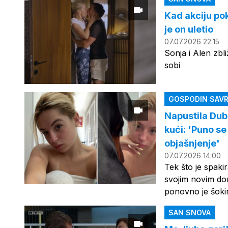
Kad akciju pok
je on uletio
07.07.2026 22:15
Sonja i Alen zbli
sobi
GOSPODIN SAVR
Napustila Dub
kući: 'Puno 
objašnjenje'
07.07.2026 14:00
Tek što je spaki
svojim novim dom
ponovno je šokir
SAN SNOVA