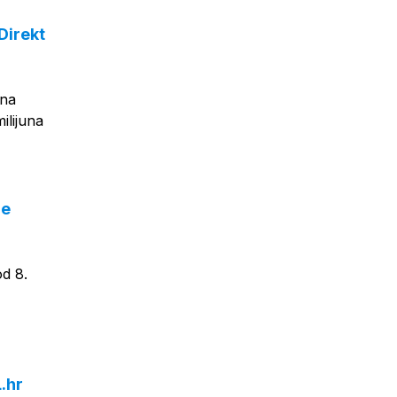
Direkt
una
ilijuna
je
od 8.
.hr