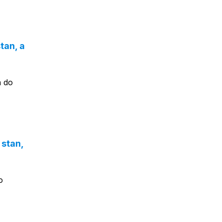
tan, a
a do
 stan,
o