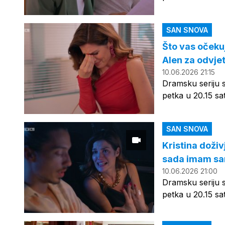
SAN SNOVA
Što vas očekuj
Alen za odvje
10.06.2026 21:15
Dramsku seriju 
petka u 20.15 sa
SAN SNOVA
Kristina doži
sada imam sa
10.06.2026 21:00
Dramsku seriju 
petka u 20.15 sa