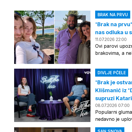
BRAK NA PRVU
'Brak na prvu'
nas odluka u 
11.07.2026 22:00
Ovi parovi upozn
brakovima, a ne
DIVLJE PČELE
'Brak je ostva
Klišmanić iz '
supruzi Katari
08.07.2026 07:00
Popularni glumac 
nedavno je uplo
SAN SNOVA