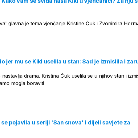
! Kako vam se sviđa naša Kiki u vjenčanici? Za nju
ova' glavna je tema vjenčanje Kristine Ćuk i Zvonimira Her
 jer mu se Kiki uselila u stan: Sad je izmislila i zar
astavlja drama. Kristina Ćuk uselila se u njihov stan i izmis
tamo mogla boraviti
se pojavila u seriji 'San snova' i dijeli savjete za