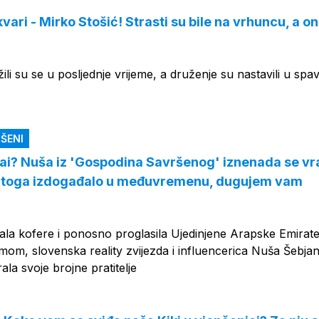
vari - Mirko Stošić! Strasti su bile na vrhuncu, a o
žili su se u posljednje vrijeme, a druženje su nastavili u spa
ŠENI
ai? Nuša iz 'Gospodina Savršenog' iznenada se vra
se toga izdogađalo u međuvremenu, dugujem vam
rala kofere i ponosno proglasila Ujedinjene Arapske Emirat
om, slovenska reality zvijezda i influencerica Nuša Šebjan
ala svoje brojne pratitelje