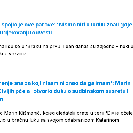
OGLAS
 spojio je ove parove: 'Nismo niti u ludilu znali gdje
sudjelovanju odvesti'
ali su se u 'Braku na prvu' i dan danas su zajedno - neki 
ki u vezama
renje sna za koji nisam ni znao da ga imam': Marin
Divljih pčela' otvorio dušu o sudbinskom susretu i
ni
Marin Klišmanić, kojeg gledatelji prate u seriji 'Divlje pčele
vio u bračnu luku sa svojom odabranicom Katarinom