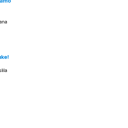
 samo
mana
uke!
lila