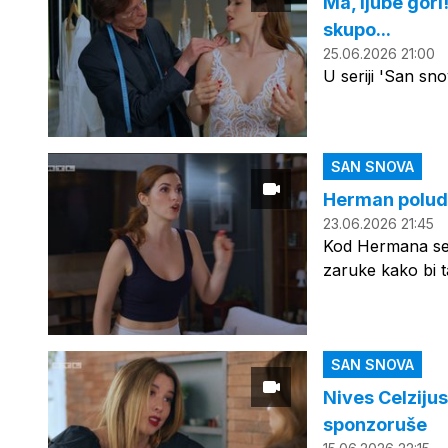
Ma, ljube gori
skupo...
25.06.2026 21:00
U seriji 'San sn
SAN SNOVA
Herman poludio
23.06.2026 21:45
Kod Hermana se n
zaruke kako bi 
SAN SNOVA
Nives Celzijus 
sponzoruše