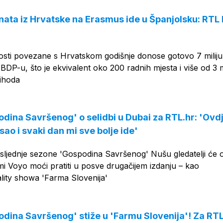
nata iz Hrvatske na Erasmus ide u Španjolsku: RTL 
sti povezane s Hrvatskom godišnje donose gotovo 7 milij
DP-u, što je ekvivalent oko 200 radnih mjesta i više od 3 m
rihoda
odina Savršenog' o selidbi u Dubai za RTL.hr: 'Ovd
ao i svaki dan mi sve bolje ide'
sljednje sezone 'Gospodina Savršenog' Nušu gledatelji će 
rmi Voyo moći pratiti u posve drugačijem izdanju – kao
ality showa 'Farma Slovenija'
odina Savršenog' stiže u 'Farmu Slovenija'! Za RTL