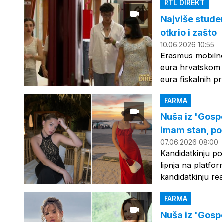
RTL DIREKT
Najviše stude
otkrio i zašto
10.06.2026 10:55
Erasmus mobilno
eura hrvatskom B
eura fiskalnih p
FARMA
Nuša iz 'Gosp
imam stan, pos
07.06.2026 08:00
Kandidatkinju po
lipnja na platfo
kandidatkinju re
FARMA
Nuša iz 'Gosp