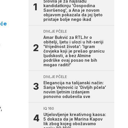
Slovila je za najslađu
kandidatkinju 'Gospodina
Savršenog', a Ana je novom
objavom pokazala da joj ljeto
pristaje bolje nego ikad
 će
DIVLJE PČELE
Amar Bukvić za RTL.hr o
obitelji, ljetu i ulozi u hit-seriji
u
'Vrijednost života': 'Igram
čovjeka koji je prešao granicu
ljudskosti, a bez Almine
podrške ovaj posao ne bih
mogao raditi!'
DIVLJE PČELE
Elegancija na talijanski način:
Sanja Vejnović iz 'Divljih pčela'
novim ljetnim izdanjem
ponovno oduševila sve
',
IQ 160
Utjelovljenje kreativnog kaosa:
5 dokaza da je Marina Kapov
lik zbog kojeg obožavamo