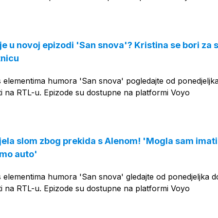
e u novoj epizodi 'San snova'? Kristina se bori za s
tnicu
s elementima humora 'San snova' pogledajte od ponedjeljk
ti na RTL-u. Epizode su dostupne na platformi Voyo
vjela slom zbog prekida s Alenom! 'Mogla sam imati
mo auto'
s elementima humora 'San snova' gledajte od ponedjeljka d
ti na RTL-u. Epizode su dostupne na platformi Voyo