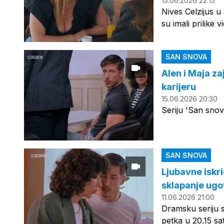
15.06.2026 22:15
Nives Celzijus u 
su imali prilike 
SAN SNOVA
Alen i Maja za
karijeru
15.06.2026 20:30
Seriju 'San snova
SAN SNOVA
Ljubavne iskri
sklapanje ug
11.06.2026 21:00
Dramsku seriju 
petka u 20.15 sa