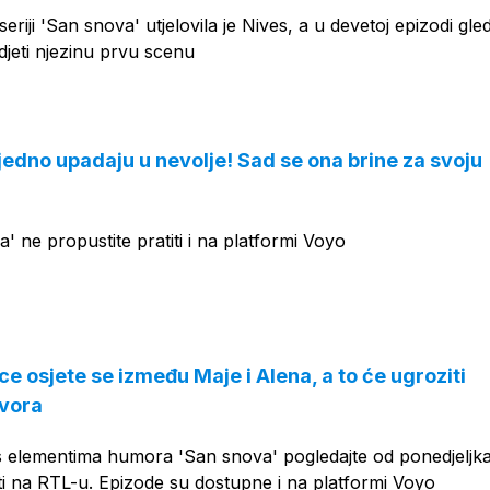
seriji 'San snova' utjelovila je Nives, a u devetoj epizodi gled
vidjeti njezinu prvu scenu
jedno upadaju u nevolje! Sad se ona brine za svoju
' ne propustite pratiti i na platformi Voyo
ce osjete se između Maje i Alena, a to će ugroziti
ovora
s elementima humora 'San snova' pogledajte od ponedjeljk
ti na RTL-u. Epizode su dostupne i na platformi Voyo