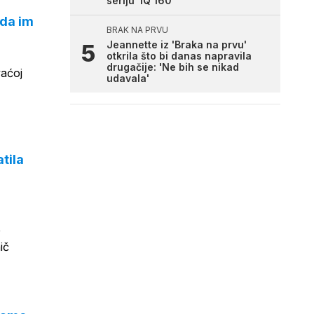
seriju 'IQ 160'
nda im
BRAK NA PRVU
Jeannette iz 'Braka na prvu'
otkrila što bi danas napravila
drugačije: 'Ne bih se nikad
vaćoj
udavala'
tila
e
ič