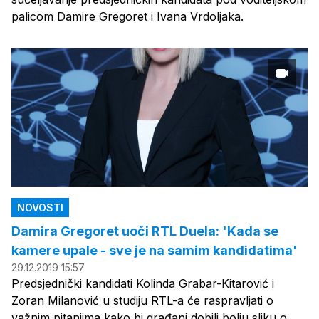
palicom Damire Gregoret i Ivana Vrdoljaka.
NOVOSTI
Damira Gregoret uoči RTL Duela: 'Kada se
kamere upale - sve je na samim kandidatima'
29.12.2019 15:57
Predsjednički kandidati Kolinda Grabar-Kitarović i
Zoran Milanović u studiju RTL-a će raspravljati o
važnim pitanjima kako bi građani dobili bolju sliku o