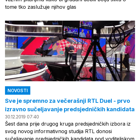
tome tko zaslužuje njihov glas
NOVOSTI
Sve je spremno za večerašnji RTL Duel - prvo
izravno sučeljavanje predsjedničkih kandidata
30.12.2019 07:40
Šest dana prije drugog kruga predsjedničkih izbora iz
svog novog informativnog studija RTL donosi
sučeljavanje predsjedničkih kandidata pod voditeljskom