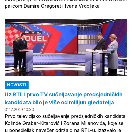
palicom Damire Gregoret i Ivana Vrdoljaka
NOVOSTI
Uz RTL i prvo TV sučeljavanje predsjedničkih
kandidata bilo je više od milijun gledatelja
31.12.2019 10:30
Prvo televizijsko sučeljavanje predsjedničkih kandidata
Kolinde Grabar-Kitarović i Zorana Milanovića, koje se
u ponedjeljak navečer održalo na RTL-u, izazvalo je