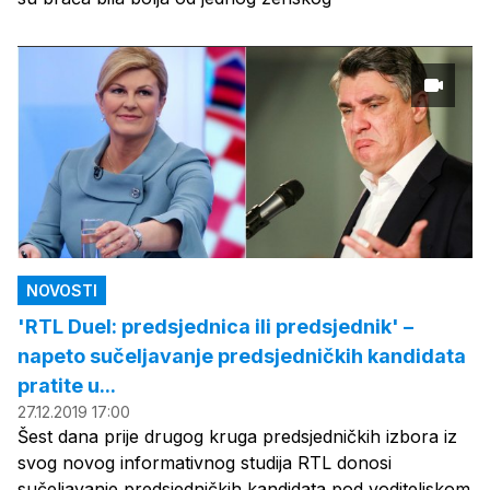
NOVOSTI
'RTL Duel: predsjednica ili predsjednik' –
napeto sučeljavanje predsjedničkih kandidata
pratite u...
27.12.2019 17:00
Šest dana prije drugog kruga predsjedničkih izbora iz
svog novog informativnog studija RTL donosi
sučeljavanje predsjedničkih kandidata pod voditeljskom