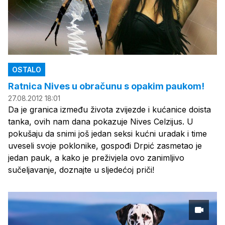
OSTALO
Ratnica Nives u obračunu s opakim paukom!
27.08.2012 18:01
Da je granica između života zvijezde i kućanice doista
tanka, ovih nam dana pokazuje Nives Celzijus. U
pokušaju da snimi još jedan seksi kućni uradak i time
uveseli svoje poklonike, gospođi Drpić zasmetao je
jedan pauk, a kako je preživjela ovo zanimljivo
sučeljavanje, doznajte u sljedećoj priči!