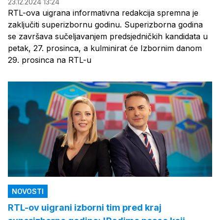
23.12.2024 13:24
RTL-ova uigrana informativna redakcija spremna je
zaključiti superizbornu godinu. Superizborna godina
se završava sučeljavanjem predsjedničkih kandidata u
petak, 27. prosinca, a kulminirat će Izbornim danom
29. prosinca na RTL-u
NOVOSTI
RTL-ov uigrani izborni tim pred kraj