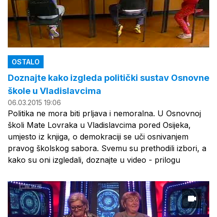
OSTALO
Doznajte kako izgleda politički sustav Osnovne
škole u Vladislavcima
06.03.2015 19:06
Politika ne mora biti prljava i nemoralna. U Osnovnoj
školi Mate Lovraka u Vladislavcima pored Osijeka,
umjesto iz knjiga, o demokraciji se uči osnivanjem
pravog školskog sabora. Svemu su prethodili izbori, a
kako su oni izgledali, doznajte u video - prilogu