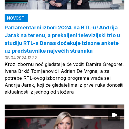
NOVOSTI
Parlamentarni izbori 2024. na RTL-u! Andrija
Jarak na terenu, a prekaljeni televizijski trio u
studiju RTL-a Danas dočekuje izlazne ankete
uz predstavnike najvećih stranaka
08.04.2024 13:32
Kroz izbornu noć gledatelje će voditi Damira Gregoret,
Ivana Brkić Tomljenović i Adrian De Vrgna, a za
potrebe RTL-ovog izbornog programa vraća se i
Andrija Jarak, koji će gledateljima iz prve ruke donositi
aktualnosti iz jednog od stožera