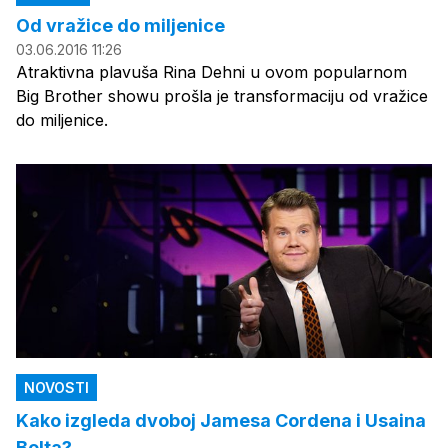
Od vražice do miljenice
03.06.2016 11:26
Atraktivna plavuša Rina Dehni u ovom popularnom
Big Brother showu prošla je transformaciju od vražice
do miljenice.
NOVOSTI
Kako izgleda dvoboj Jamesa Cordena i Usaina
Bolta?