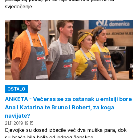
svjedočenje
OSTALO
ANKETA - Večeras se za ostanak u emisiji bore
Ana i Katarina te Bruno i Robert, za koga
navijate?
21.11.2019 19:15
Djevojke su dosad izbacile već dva muška para, dok
su braća bila bolja od jednog ženskog