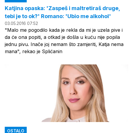
Katjina opaska: 'Zaspeš i maltretiraš druge,
tebi je to ok?' Romano: 'Ubio me alkohol'
03.05.2016 07:52
"Malo me pogodilo kada je rekla da mi je uzela pive i
da će ona popiti, a otkad je došla u kuću nije popila
jednu pivu. Inače joj nemam što zamjeriti, Katja nema
mana", rekao je Splićanin
OSTALO