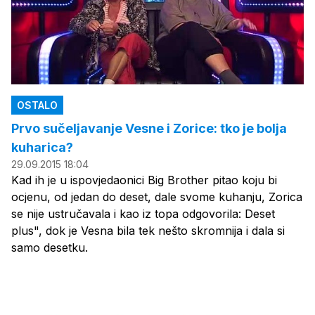
OSTALO
Prvo sučeljavanje Vesne i Zorice: tko je bolja
kuharica?
29.09.2015 18:04
Kad ih je u ispovjedaonici Big Brother pitao koju bi
ocjenu, od jedan do deset, dale svome kuhanju, Zorica
se nije ustručavala i kao iz topa odgovorila: Deset
plus", dok je Vesna bila tek nešto skromnija i dala si
samo desetku.