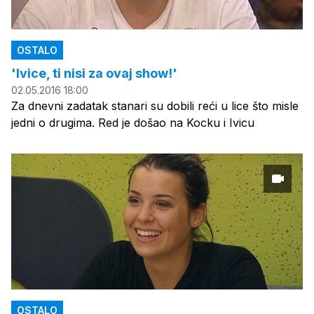
OSTALO
'Ivice, ti nisi za ovaj show!'
02.05.2016 18:00
Za dnevni zadatak stanari su dobili reći u lice što misle
jedni o drugima. Red je došao na Kocku i Ivicu
OSTALO