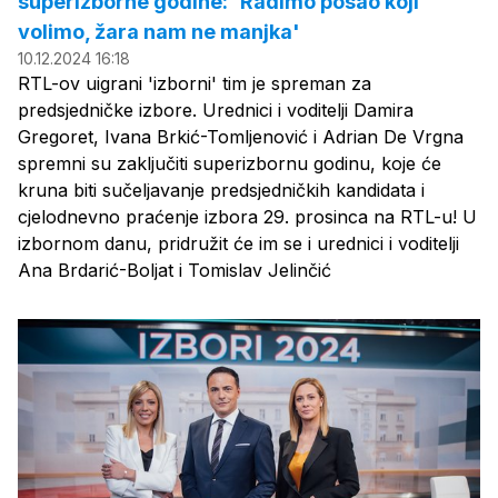
superizborne godine: 'Radimo posao koji
volimo, žara nam ne manjka'
10.12.2024 16:18
RTL-ov uigrani 'izborni' tim je spreman za
predsjedničke izbore. Urednici i voditelji Damira
Gregoret, Ivana Brkić-Tomljenović i Adrian De Vrgna
spremni su zaključiti superizbornu godinu, koje će
kruna biti sučeljavanje predsjedničkih kandidata i
cjelodnevno praćenje izbora 29. prosinca na RTL-u! U
izbornom danu, pridružit će im se i urednici i voditelji
Ana Brdarić-Boljat i Tomislav Jelinčić