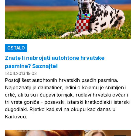
OSTALO
Znate li nabrojati autohtone hrvatske
pasmine? Saznajte!
13.04.2013 19:03
Postoji šest autohtonih hrvatskih psećih pasmina.
Najpoznatiji je dalmatiner, jedini o kojemu je snimljen i
crtić, ali tu su i čupavi tornjak, rudlavi hrvatski ovčar i
tri vrste goniča - posavski, istarski kratkodlaki i istarski
dugodlaki. Rijetko kad svi na okupu kao danas u
Karlovcu.