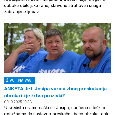
duboke obiteljske rane, skrivene strahove i snagu
zabranjene ljubavi
ŽIVOT NA VAGI
ANKETA Je li Josipa varala zbog preskakanja
obroka ili je žrtva prozivki?
09.10.2025 10:38
U središtu drame našla se Josipa, suočena s teškim
optužbama da sustavno preskače i baca obroke, dok