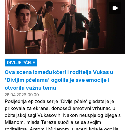
DIVLJE PČELE
Ova scena između kćeri i roditelja Vukas u
'Divljim pčelama' ogolila je sve emocije i
otvorila važnu temu
28.04.2026 09:00
Posljednja epizoda serije 'Divlje pčele' gledatelje je
prikovala za ekrane, donoseći emotivni vrhunac u
obiteljskoj sagi Vukasovih. Nakon neuspjelog bijega s
Milanom, mlada Tereza suočila se sa svojim
roditeljima, Antom i Mirjanom, u sceni koja je ogolila