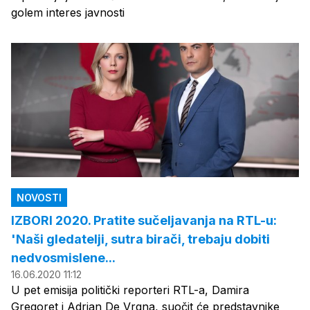
golem interes javnosti
NOVOSTI
IZBORI 2020. Pratite sučeljavanja na RTL-u:
'Naši gledatelji, sutra birači, trebaju dobiti
nedvosmislene...
16.06.2020 11:12
U pet emisija politički reporteri RTL-a, Damira
Gregoret i Adrian De Vrgna, suočit će predstavnike