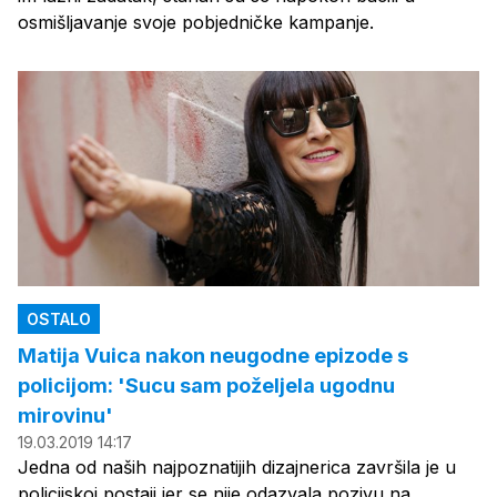
osmišljavanje svoje pobjedničke kampanje.
OSTALO
Matija Vuica nakon neugodne epizode s
policijom: 'Sucu sam poželjela ugodnu
mirovinu'
19.03.2019 14:17
Jedna od naših najpoznatijih dizajnerica završila je u
policijskoj postaji jer se nije odazvala pozivu na