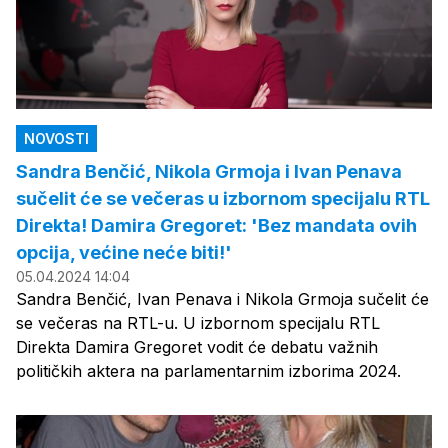
NOVOSTI
Sandra Benčić, Nikola Grmoja i Ivan Penava
sučelit će se večeras u izbornom specijalu RTL
Direkta! Damira Gregoret: 'Bez mandata ovih
opcija, većine neće biti!'
05.04.2024 14:04
Sandra Benčić, Ivan Penava i Nikola Grmoja sučelit će
se večeras na RTL-u. U izbornom specijalu RTL
Direkta Damira Gregoret vodit će debatu važnih
političkih aktera na parlamentarnim izborima 2024.