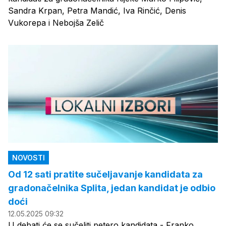
Sandra Krpan, Petra Mandić, Iva Rinčić, Denis
Vukorepa i Nebojša Zelič
NOVOSTI
Od 12 sati pratite sučeljavanje kandidata za
gradonačelnika Splita, jedan kandidat je odbio
doći
12.05.2025 09:32
U debati će se sučeliti petero kandidata - Franko