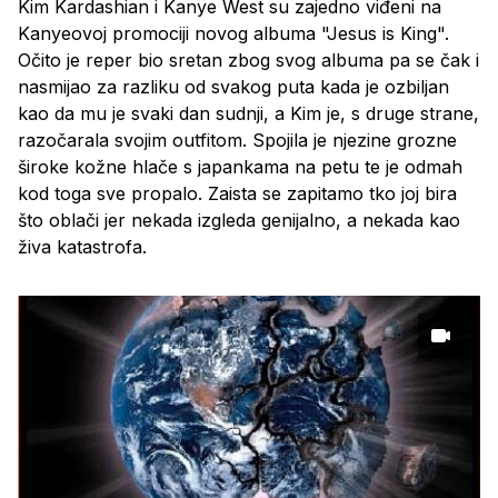
Kim Kardashian i Kanye West su zajedno viđeni na
Kanyeovoj promociji novog albuma "Jesus is King".
Očito je reper bio sretan zbog svog albuma pa se čak i
nasmijao za razliku od svakog puta kada je ozbiljan
kao da mu je svaki dan sudnji, a Kim je, s druge strane,
razočarala svojim outfitom. Spojila je njezine grozne
široke kožne hlače s japankama na petu te je odmah
kod toga sve propalo. Zaista se zapitamo tko joj bira
što oblači jer nekada izgleda genijalno, a nekada kao
živa katastrofa.