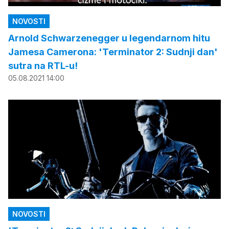
NOVOSTI
Arnold Schwarzenegger u legendarnom hitu
Jamesa Camerona: 'Terminator 2: Sudnji dan'
sutra na RTL-u!
05.08.2021 14:00
NOVOSTI