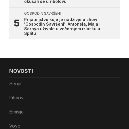
okušali se u ribolovu
GOSPODIN SAVRŠENI
Prijateljstvo koje je nadživjelo show
'Gospodin Savršeni': Antonela, Maja i
Soraya uživale u večernjem izlasku u
Splitu
NOVOSTI
Serije
Filmovi
Emisije
Voyo