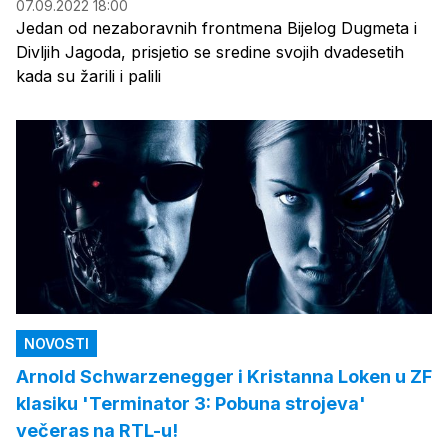
07.09.2022 18:00
Jedan od nezaboravnih frontmena Bijelog Dugmeta i
Divljih Jagoda, prisjetio se sredine svojih dvadesetih
kada su žarili i palili
NOVOSTI
Arnold Schwarzenegger i Kristanna Loken u ZF
klasiku 'Terminator 3: Pobuna strojeva'
večeras na RTL-u!