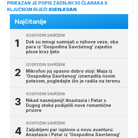
PRIKAZAN JE POPIS ZADNJIH 30 ČLANAKA S
KLJUČNOM RIJEČI
SUDNJI DAN
.
Najčitanije
GOSPODIN SAVRŠENI
Dok su mnogi sumnjali u njihove veze, oba
para iz 'Gospodina Savršenog' zajedno
plove kroz ljeto
GOSPODIN SAVRŠENI
Mikrofon joj opasno dobro stoji: Maja iz
'Gospodina Savršenog' iznenadila novim
potezom, pogledajte što je radila na terenu
GOSPODIN SAVRŠENI
Nikad nasmijaniji! Anastasia i Petar s
Dugog otoka podijelili nove romantične
prizore
GOSPODIN SAVRŠENI
Zaljubljeni par isplovio u novu avanturu:
Anastasia i Petar iz 'Gospodina Savršenog'