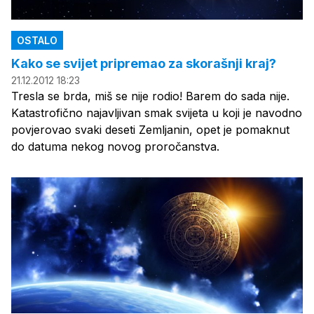
OSTALO
Kako se svijet pripremao za skorašnji kraj?
21.12.2012 18:23
Tresla se brda, miš se nije rodio! Barem do sada nije.
Katastrofično najavljivan smak svijeta u koji je navodno
povjerovao svaki deseti Zemljanin, opet je pomaknut
do datuma nekog novog proročanstva.