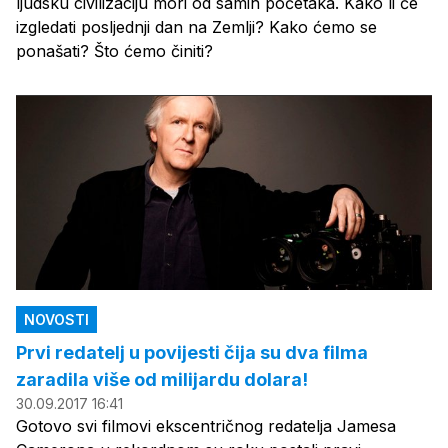
ljudsku civilizaciju mori od samih početaka. Kako li će
izgledati posljednji dan na Zemlji? Kako ćemo se
ponašati? Što ćemo činiti?
NOVOSTI
Prvi redatelj u povijesti čija su dva filma
zaradila više od milijardu dolara!
30.09.2017 16:41
Gotovo svi filmovi ekscentričnog redatelja Jamesa