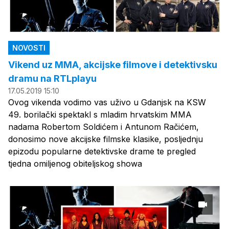
NOVOSTI
Vikend uz MMA, akcijske filmove i detektivsku
dramu na RTLplayu
17.05.2019 15:10
Ovog vikenda vodimo vas uživo u Gdanjsk na KSW
49. borilački spektakl s mladim hrvatskim MMA
nadama Robertom Soldićem i Antunom Račićem,
donosimo nove akcijske filmske klasike, posljednju
epizodu popularne detektivske drame te pregled
tjedna omiljenog obiteljskog showa