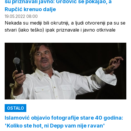
su priznavali javno: Grdović se pokajao, a
Rupčić krenuo dalje
19.05.2022 08:00
Nekada su mediji bili okrutniji, a ljudi otvoreniji pa su se
stvari (iako teško) ipak priznavale i javno otkrivale
OSTALO
Islamović objavio fotografije stare 40 godina:
'Koliko ste hot, ni Depp vam nije ravan'