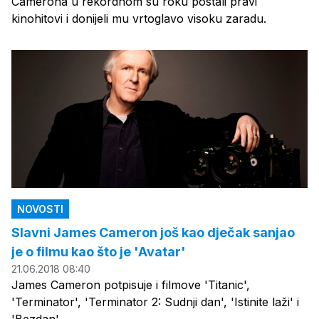
Camerona u rekordnom su roku postali pravi
kinohitovi i donijeli mu vrtoglavo visoku zaradu.
NOVOSTI
Slavni James Cameron još kao dječak sanjao
je o filmu kao što je 'Avatar'
21.06.2018 08:40
James Cameron potpisuje i filmove 'Titanic',
'Terminator', 'Terminator 2: Sudnji dan', 'Istinite laži' i
'Bezdan'.