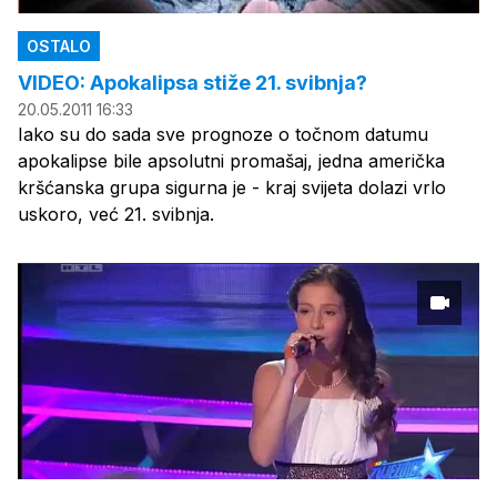
OSTALO
VIDEO: Apokalipsa stiže 21. svibnja?
20.05.2011 16:33
Iako su do sada sve prognoze o točnom datumu
apokalipse bile apsolutni promašaj, jedna američka
kršćanska grupa sigurna je - kraj svijeta dolazi vrlo
uskoro, već 21. svibnja.