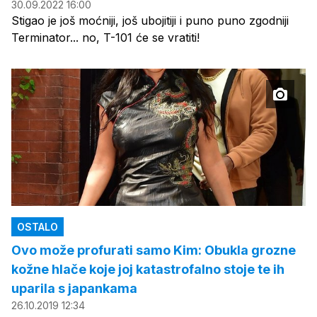
30.09.2022 16:00
Stigao je još moćniji, još ubojitiji i puno puno zgodniji
Terminator... no, T-101 će se vratiti!
OSTALO
Ovo može profurati samo Kim: Obukla grozne
kožne hlače koje joj katastrofalno stoje te ih
uparila s japankama
26.10.2019 12:34