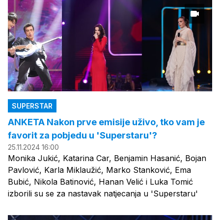
SUPERSTAR
ANKETA Nakon prve emisije uživo, tko vam je
favorit za pobjedu u 'Superstaru'?
25.11.2024 16:00
Monika Jukić, Katarina Car, Benjamin Hasanić, Bojan
Pavlović, Karla Miklaužić, Marko Stanković, Ema
Bubić, Nikola Batinović, Hanan Velić i Luka Tomić
izborili su se za nastavak natjecanja u 'Superstaru'