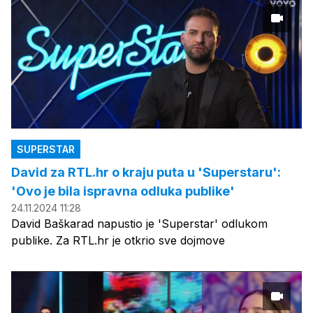
SUPERSTAR
David za RTL.hr o kraju puta u 'Superstaru':
'Ovo je bila ispravna odluka publike'
24.11.2024 11:28
David Baškarad napustio je 'Superstar' odlukom
publike. Za RTL.hr je otkrio sve dojmove