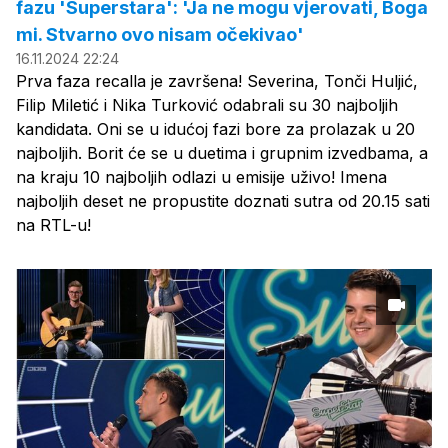
fazu 'Superstara': 'Ja ne mogu vjerovati, Boga
mi. Stvarno ovo nisam očekivao'
16.11.2024 22:24
Prva faza recalla je završena! Severina, Tonči Huljić,
Filip Miletić i Nika Turković odabrali su 30 najboljih
kandidata. Oni se u idućoj fazi bore za prolazak u 20
najboljih. Borit će se u duetima i grupnim izvedbama, a
na kraju 10 najboljih odlazi u emisije uživo! Imena
najboljih deset ne propustite doznati sutra od 20.15 sati
na RTL-u!