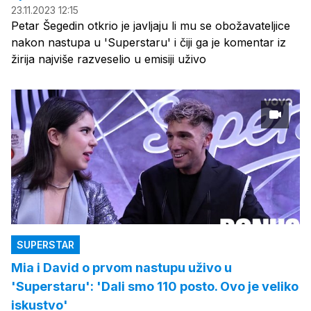
23.11.2023 12:15
Petar Šegedin otkrio je javljaju li mu se obožavateljice
nakon nastupa u 'Superstaru' i čiji ga je komentar iz
žirija najviše razveselio u emisiji uživo
SUPERSTAR
Mia i David o prvom nastupu uživo u
'Superstaru': 'Dali smo 110 posto. Ovo je veliko
iskustvo'