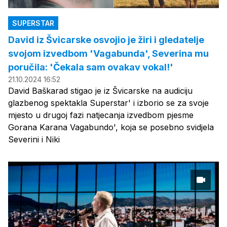
SUPERSTAR
David iz Švicarske osvojio je žiri i gledatelje
svojom izvedbom 'Vagabunda', Severina mu
poručila: 'Čekala sam ovakav vokal!'
21.10.2024 16:52
David Baškarad stigao je iz Švicarske na audiciju
glazbenog spektakla Superstar' i izborio se za svoje
mjesto u drugoj fazi natjecanja izvedbom pjesme
Gorana Karana Vagabundo', koja se posebno svidjela
Severini i Niki