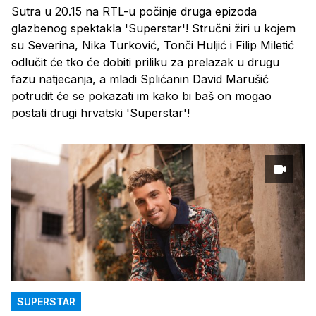
Sutra u 20.15 na RTL-u počinje druga epizoda
glazbenog spektakla 'Superstar'! Stručni žiri u kojem
su Severina, Nika Turković, Tonči Huljić i Filip Miletić
odlučit će tko će dobiti priliku za prelazak u drugu
fazu natjecanja, a mladi Splićanin David Marušić
potrudit će se pokazati im kako bi baš on mogao
postati drugi hrvatski 'Superstar'!
SUPERSTAR