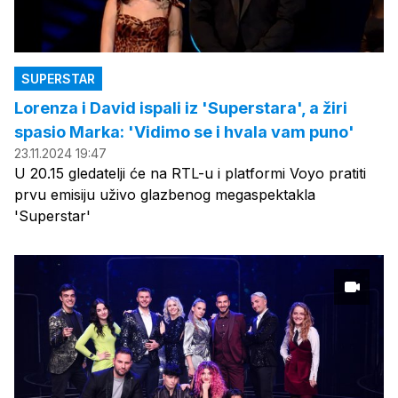
SUPERSTAR
Lorenza i David ispali iz 'Superstara', a žiri
spasio Marka: 'Vidimo se i hvala vam puno'
23.11.2024 19:47
U 20.15 gledatelji će na RTL-u i platformi Voyo pratiti
prvu emisiju uživo glazbenog megaspektakla
'Superstar'