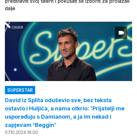
predstaviti svoj talent i pokušati se izboriti za prolazak
dalje
SUPERSTAR
David iz Splita oduševio sve, bez teksta
ostavio i Huljića, a nama otkrio: 'Prijatelji me
uspoređuju s Damianom, a ja im nekad i
zapjevam 'Beggin'
07.10.2024 16:00