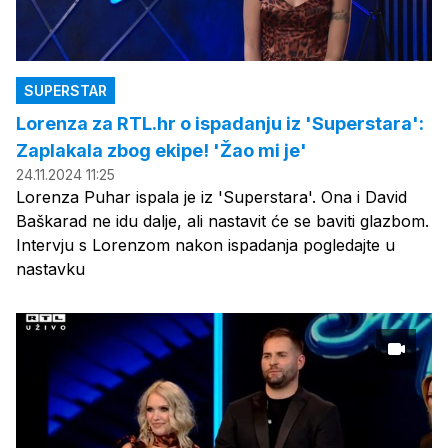
SUPERSTAR
Lorenza za RTL.hr o ispadanju iz 'Superstara':
Zaplakala zbog ekipe! 'Žao mi je'
24.11.2024 11:25
Lorenza Puhar ispala je iz 'Superstara'. Ona i David
Baškarad ne idu dalje, ali nastavit će se baviti glazbom.
Intervju s Lorenzom nakon ispadanja pogledajte u
nastavku