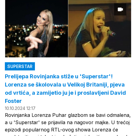
SUPERSTAR
Prelijepa Rovinjanka stiže u 'Superstar'!
Lorenza se školovala u Velikoj Britaniji, pjeva
od vrtića, a zamijetio ju je i proslavljeni David
Foster
10.10.2024 12:17
Rovinjanka Lorenza Puhar glazbom se bavi odmalena,
a u 'Superstar' se prijavila na nagovor majke. U trećoj
epizodi popularnog RTL-ovog showa Lorenza će