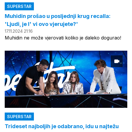
SUPERSTAR
Muhidin prošao u posljednji krug recalla:
'Ljudi, je l' vi ovo vjerujete?'
17.11.2024 21:16
Muhidin ne može vjerovati koliko je daleko dogurao!
SUPERSTAR
Trideset najboljih je odabrano, idu u najtežu