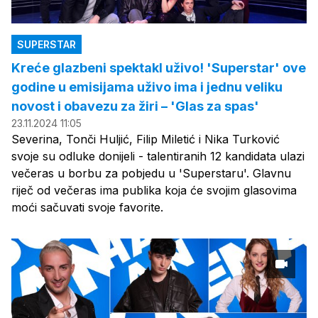
SUPERSTAR
Kreće glazbeni spektakl uživo! 'Superstar' ove
godine u emisijama uživo ima i jednu veliku
novost i obavezu za žiri – 'Glas za spas'
23.11.2024 11:05
Severina, Tonči Huljić, Filip Miletić i Nika Turković
svoje su odluke donijeli - talentiranih 12 kandidata ulazi
večeras u borbu za pobjedu u 'Superstaru'. Glavnu
riječ od večeras ima publika koja će svojim glasovima
moći sačuvati svoje favorite.