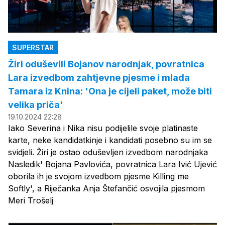
SUPERSTAR
Žiri oduševili Bojanov narodnjak, povratnica
Lara izvedbom zahtjevne pjesme i mlada
Tamara iz Knina: 'Ona je cijeli paket, može biti
velika priča'
19.10.2024 22:28
Iako Severina i Nika nisu podijelile svoje platinaste
karte, neke kandidatkinje i kandidati posebno su im se
svidjeli. Žiri je ostao oduševljen izvedbom narodnjaka
Nasledik' Bojana Pavlovića, povratnica Lara Ivić Ujević
oborila ih je svojom izvedbom pjesme Killing me
Softly', a Riječanka Anja Štefančić osvojila pjesmom
Meri Trošelj