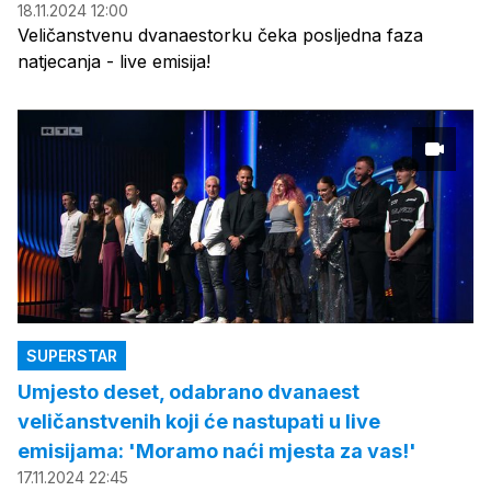
18.11.2024 12:00
Veličanstvenu dvanaestorku čeka posljedna faza
natjecanja - live emisija!
SUPERSTAR
Umjesto deset, odabrano dvanaest
veličanstvenih koji će nastupati u live
emisijama: 'Moramo naći mjesta za vas!'
17.11.2024 22:45