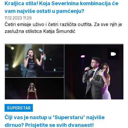
Kraljica stila! Koja Severinina kombinacija će
vam najviše ostati u pamćenju?
11.12.2023 11:29
Četiri emisije uživo i četiri različita outfita. Za sve njih je
zaslužna stilistica Katija Šimundić
SUPERSTAR
Čiji vas je nastup u 'Superstaru' najviše
dirnuo? Prisjetite se svih dvanaest!