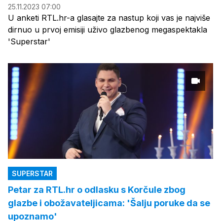
25.11.2023 07:00
U anketi RTL.hr-a glasajte za nastup koji vas je najviše
dirnuo u prvoj emisiji uživo glazbenog megaspektakla
'Superstar'
SUPERSTAR
Petar za RTL.hr o odlasku s Korčule zbog
glazbe i obožavateljicama: 'Šalju poruke da se
upoznamo'