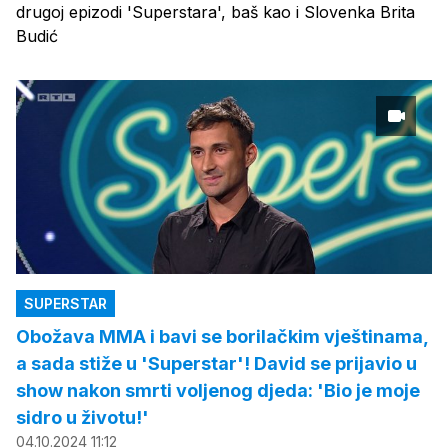
drugoj epizodi 'Superstara', baš kao i Slovenka Brita
Budić
SUPERSTAR
Obožava MMA i bavi se borilačkim vještinama,
a sada stiže u 'Superstar'! David se prijavio u
show nakon smrti voljenog djeda: 'Bio je moje
sidro u životu!'
04.10.2024 11:12