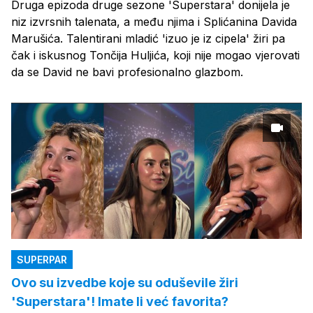
Druga epizoda druge sezone 'Superstara' donijela je
niz izvrsnih talenata, a među njima i Splićanina Davida
Marušića. Talentirani mladić 'izuo je iz cipela' žiri pa
čak i iskusnog Tončija Huljića, koji nije mogao vjerovati
da se David ne bavi profesionalno glazbom.
SUPERPAR
Ovo su izvedbe koje su oduševile žiri
'Superstara'! Imate li već favorita?