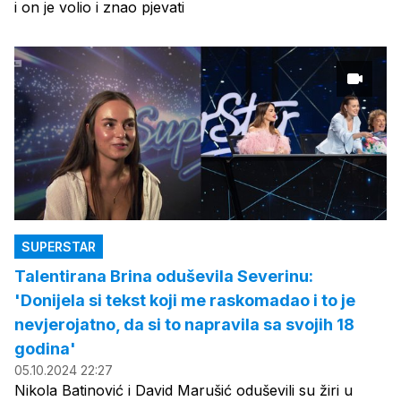
i on je volio i znao pjevati
SUPERSTAR
Talentirana Brina oduševila Severinu:
'Donijela si tekst koji me raskomadao i to je
nevjerojatno, da si to napravila sa svojih 18
godina'
05.10.2024 22:27
Nikola Batinović i David Marušić oduševili su žiri u