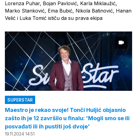
Lorenza Puhar, Bojan Pavlović, Karla Miklaužić,
Marko Stanković, Ema Bubić, Nikola Batinović, Hanan
Velić i Luka Tomić ističu da su prava ekipa
SUPERSTAR
Maestro je rekao svoje! Tonči Huljić objasnio
zašto ih je 12 završilo u finalu: 'Mogli smo se ili
posvađati ili ih pustiti još dvoje'
19.11.2024 14:51