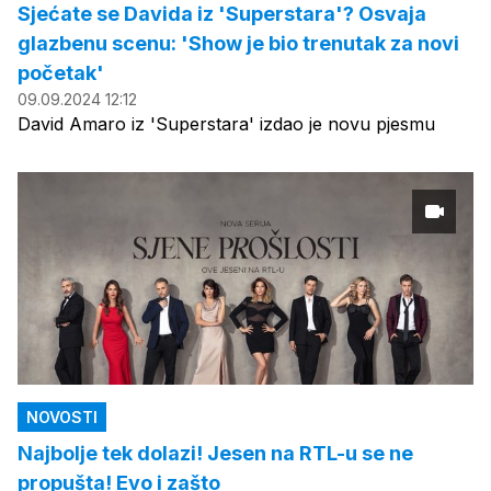
Sjećate se Davida iz 'Superstara'? Osvaja
glazbenu scenu: 'Show je bio trenutak za novi
početak'
09.09.2024 12:12
David Amaro iz 'Superstara' izdao je novu pjesmu
NOVOSTI
Najbolje tek dolazi! Jesen na RTL-u se ne
propušta! Evo i zašto