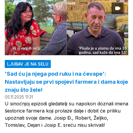
LJUBAV JE NA SELU
'Sad ću ja njega pod ruku i na ćevape':
Nastavljaju se prvi spojevi farmera i dama koje
znaju što žele!
05.11.2025 11:31
U sinoćnjoj epizodi gledatelji su napokon doznali imena
šestorice farmera koji prolaze dalje i dobit će priliku
upoznati svoje dame. Josip Đ., Robert, Željko,
Tomislav, Dejan i Josip E. sreću nisu skrivali!