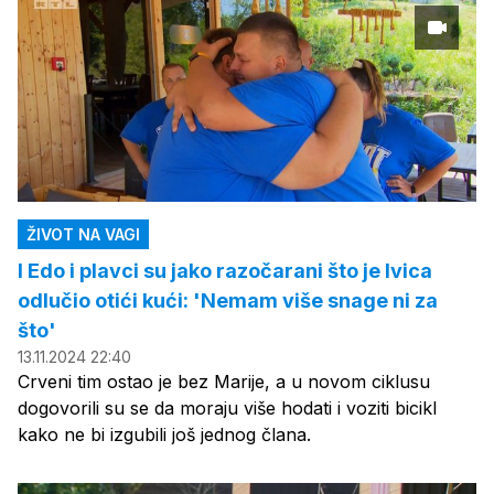
ŽIVOT NA VAGI
I Edo i plavci su jako razočarani što je Ivica
odlučio otići kući: 'Nemam više snage ni za
što'
13.11.2024 22:40
Crveni tim ostao je bez Marije, a u novom ciklusu
dogovorili su se da moraju više hodati i voziti bicikl
kako ne bi izgubili još jednog člana.