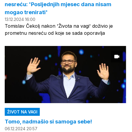
nesreću: 'Posljednjih mjesec dana nisam
mogao trenirati'
13.12.2024 16:00
Tomislav Čekolj nakon 'Života na vagi' doživio je
prometnu nesreću od koje se sada oporavlja
ŽIVOT NA VAGI
Tomo, nadmašio si samoga sebe!
06.12.2024 20:57