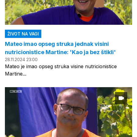
ŽIVOT NA VAGI
Mateo imao opseg struka jednak visini
nutricionistice Martine: 'Kao ja bez štikli'
28.11.2024 23:00
Mateo je imao opseg struka visine nutricionistice
Martine...