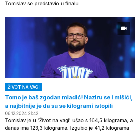
Tomislav se predstavio u finalu
ŽIVOT NA VAGI
Tomo je baš zgodan mladić! Naziru se i mišići,
a najbitnije je da su se kilogrami istopili
06.12.2024 21:42
Tomislav je u 'Život na vagi' ušao s 164,5 kilograma, a
danas ima 123,3 kilograma. Izgubio je 41,2 kilograma