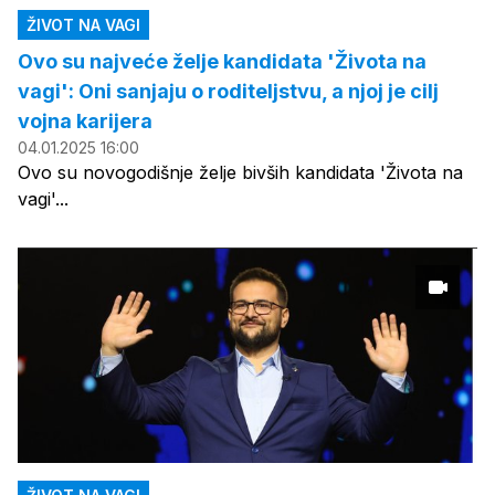
ŽIVOT NA VAGI
Ovo su najveće želje kandidata 'Života na
vagi': Oni sanjaju o roditeljstvu, a njoj je cilj
vojna karijera
04.01.2025 16:00
Ovo su novogodišnje želje bivših kandidata 'Života na
vagi'...