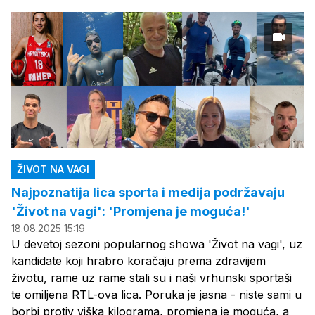
ŽIVOT NA VAGI
Najpoznatija lica sporta i medija podržavaju
'Život na vagi': 'Promjena je moguća!'
18.08.2025 15:19
U devetoj sezoni popularnog showa 'Život na vagi', uz
kandidate koji hrabro koračaju prema zdravijem
životu, rame uz rame stali su i naši vrhunski sportaši
te omiljena RTL-ova lica. Poruka je jasna - niste sami u
borbi protiv viška kilograma, promjena je moguća, a