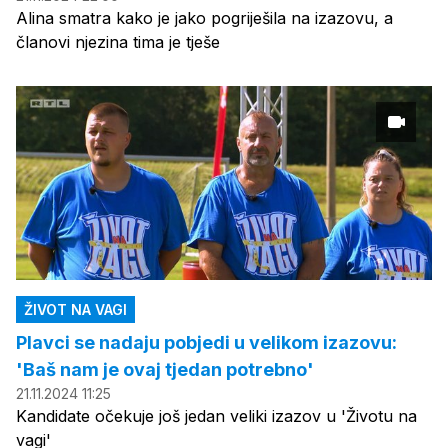
Alina smatra kako je jako pogriješila na izazovu, a
članovi njezina tima je tješe
ŽIVOT NA VAGI
Plavci se nadaju pobjedi u velikom izazovu:
'Baš nam je ovaj tjedan potrebno'
21.11.2024 11:25
Kandidate očekuje još jedan veliki izazov u 'Životu na
vagi'