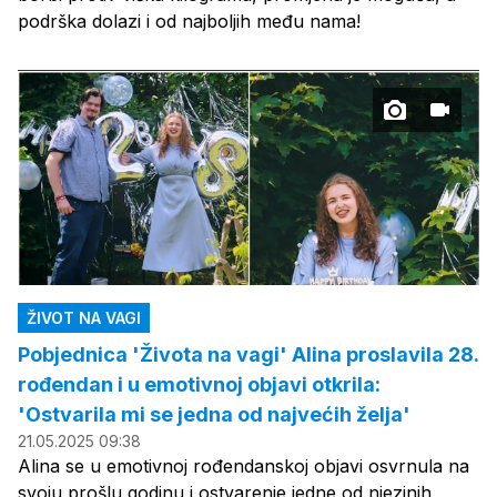
podrška dolazi i od najboljih među nama!
ŽIVOT NA VAGI
Pobjednica 'Života na vagi' Alina proslavila 28.
rođendan i u emotivnoj objavi otkrila:
'Ostvarila mi se jedna od najvećih želja'
21.05.2025 09:38
Alina se u emotivnoj rođendanskoj objavi osvrnula na
svoju prošlu godinu i ostvarenje jedne od njezinih