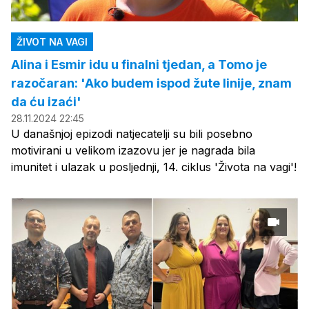
ŽIVOT NA VAGI
Alina i Esmir idu u finalni tjedan, a Tomo je
razočaran: 'Ako budem ispod žute linije, znam
da ću izaći'
28.11.2024 22:45
U današnjoj epizodi natjecatelji su bili posebno
motivirani u velikom izazovu jer je nagrada bila
imunitet i ulazak u posljednji, 14. ciklus 'Života na vagi'!