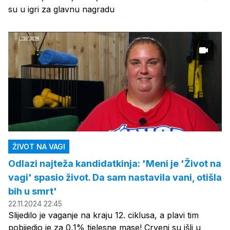
su u igri za glavnu nagradu
ŽIVOT NA VAGI
Odlazi najteža kandidatkinja: 'Meni je 'Život na
vagi' spasio život. Da sam nastavila vani, otišla
bih u smrt'
22.11.2024 22:45
Slijedilo je vaganje na kraju 12. ciklusa, a plavi tim
pobijedio je za 0,1% tjelesne mase! Crveni su išli u