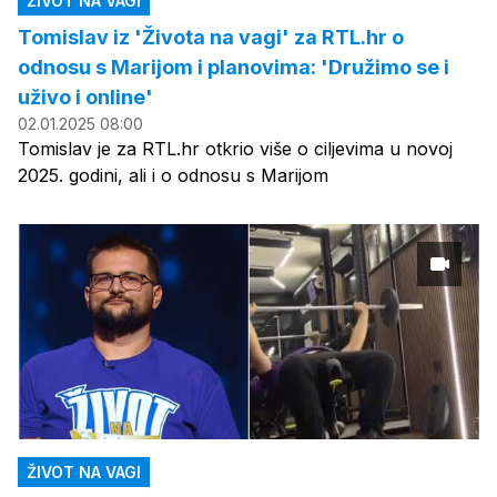
ŽIVOT NA VAGI
Tomislav iz 'Života na vagi' za RTL.hr o
odnosu s Marijom i planovima: 'Družimo se i
uživo i online'
02.01.2025 08:00
Tomislav je za RTL.hr otkrio više o ciljevima u novoj
2025. godini, ali i o odnosu s Marijom
ŽIVOT NA VAGI