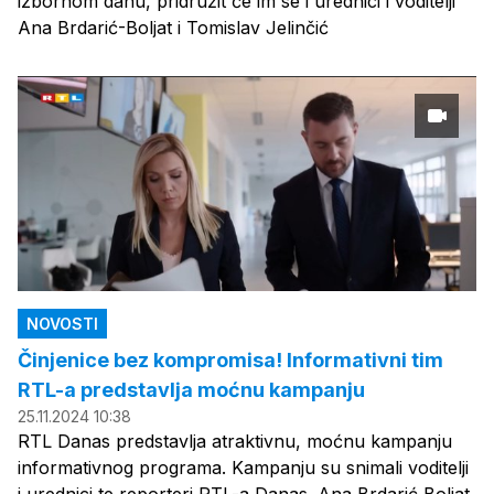
izbornom danu, pridružit će im se i urednici i voditelji
Ana Brdarić-Boljat i Tomislav Jelinčić
NOVOSTI
Činjenice bez kompromisa! Informativni tim
RTL-a predstavlja moćnu kampanju
25.11.2024 10:38
RTL Danas predstavlja atraktivnu, moćnu kampanju
informativnog programa. Kampanju su snimali voditelji
i urednici te reporteri RTL-a Danas. Ana Brdarić Boljat,