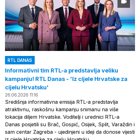
RTL DANAS
Informativni tim RTL-a predstavlja veliku
kampanju! RTL Danas - 'Iz cijele Hrvatske za
cijelu Hrvatsku'
26.06.2026 11:16
Središnja informativna emisija RTL-a predstavlja
atraktivnu, raskošnu kampanju snimanu na više
lokacija diljem Hrvatske. Voditelji i urednici RTL-a
Danas posjetili su Brač, Gospić, Osijek, Split, Varaždin i
sam centar Zagreba - ujedinjeni u ideji da donose vijesti
iz cijele Hrvatske za cijelu Hrvatsku