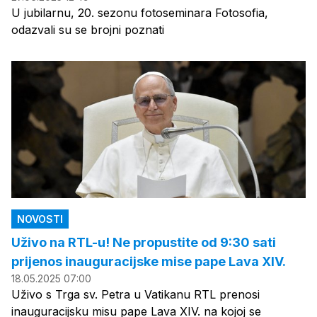
U jubilarnu, 20. sezonu fotoseminara Fotosofia,
odazvali su se brojni poznati
NOVOSTI
Uživo na RTL-u! Ne propustite od 9:30 sati
prijenos inauguracijske mise pape Lava XIV.
18.05.2025 07:00
Uživo s Trga sv. Petra u Vatikanu RTL prenosi
inauguracijsku misu pape Lava XIV. na kojoj se