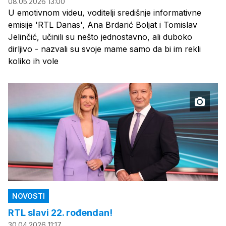
08.05.2026 13:00
U emotivnom videu, voditelji središnje informativne
emisije 'RTL Danas', Ana Brdarić Boljat i Tomislav
Jelinčić, učinili su nešto jednostavno, ali duboko
dirljivo - nazvali su svoje mame samo da bi im rekli
koliko ih vole
NOVOSTI
RTL slavi 22. rođendan!
30.04.2026 11:17