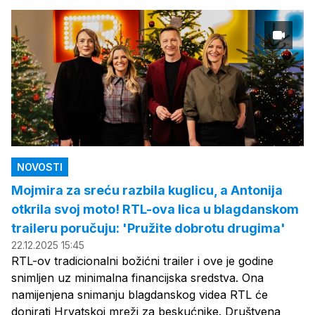
NOVOSTI
Mojmira za sreću razbila kuglicu, a Antonija
otkrila svoj moto! RTL-ova lica u blagdanskom
traileru poručuju: 'Pružite dobrotu drugima'
22.12.2025 15:45
RTL-ov tradicionalni božićni trailer i ove je godine
snimljen uz minimalna financijska sredstva. Ona
namijenjena snimanju blagdanskog videa RTL će
donirati Hrvatskoj mreži za beskućnike. Društvena