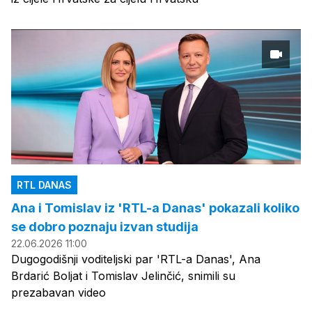
RTL DANAS
Ana i Tomislav iz 'RTL-a Danas' pokazali koliko
se dobro poznaju izvan studija
22.06.2026 11:00
Dugogodišnji voditeljski par 'RTL-a Danas', Ana
Brdarić Boljat i Tomislav Jelinčić, snimili su
prezabavan video