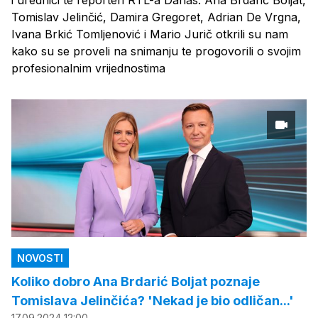
Tomislav Jelinčić, Damira Gregoret, Adrian De Vrgna,
Ivana Brkić Tomljenović i Mario Jurič otkrili su nam
kako su se proveli na snimanju te progovorili o svojim
profesionalnim vrijednostima
NOVOSTI
Koliko dobro Ana Brdarić Boljat poznaje
Tomislava Jelinčića? 'Nekad je bio odličan...'
17.09.2024 12:00