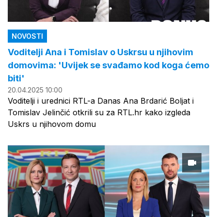
NOVOSTI
Voditelji Ana i Tomislav o Uskrsu u njihovim
domovima: 'Uvijek se svađamo kod koga ćemo
biti'
20.04.2025 10:00
Voditelji i urednici RTL-a Danas Ana Brdarić Boljat i
Tomislav Jelinčić otkrili su za RTL.hr kako izgleda
Uskrs u njihovom domu