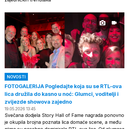
NOVOSTI
FOTOGALERIJA Pogledajte koja su se RTL-ova
lica družila do kasno u noć: Glumci, voditelji i
zvijezde showova zajedno
19.05.2026 13:45
Svečana dodjela Story Hall of Fame nagrada ponovno
je okupila brojna poznata lica domaće scene, a među
njima su posebno dominirala RTL-ova lica. Od glumaca