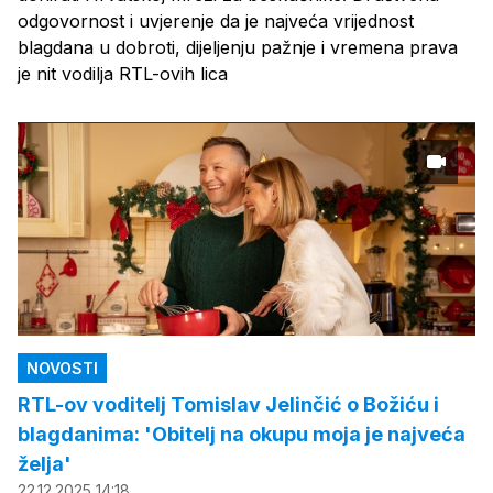
odgovornost i uvjerenje da je najveća vrijednost
blagdana u dobroti, dijeljenju pažnje i vremena prava
je nit vodilja RTL-ovih lica
NOVOSTI
RTL-ov voditelj Tomislav Jelinčić o Božiću i
blagdanima: 'Obitelj na okupu moja je najveća
želja'
22.12.2025 14:18