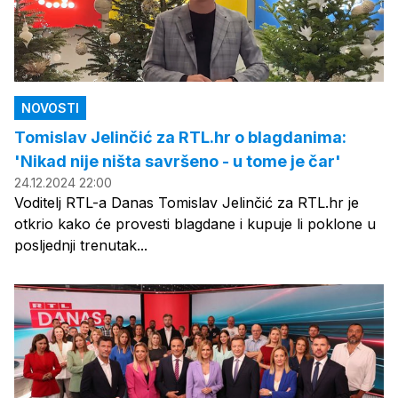
NOVOSTI
Tomislav Jelinčić za RTL.hr o blagdanima:
'Nikad nije ništa savršeno - u tome je čar'
24.12.2024 22:00
Voditelj RTL-a Danas Tomislav Jelinčić za RTL.hr je
otkrio kako će provesti blagdane i kupuje li poklone u
posljednji trenutak...