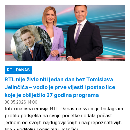
RTL DANAS
RTL nije živio niti jedan dan bez Tomislava
Jelinčića – vodio je prve vijesti i postao lice
koje je obilježilo 27 godina programa
30.05.2026 14:00
Informativna emisija RTL Danas na svom je Instagram
profilu podsjetila na svoje početke i odala počast
jednom od svojih najdugovječnijih i najprepoznatljivijih
lica - voditelju Tomislavu Jelinčiću