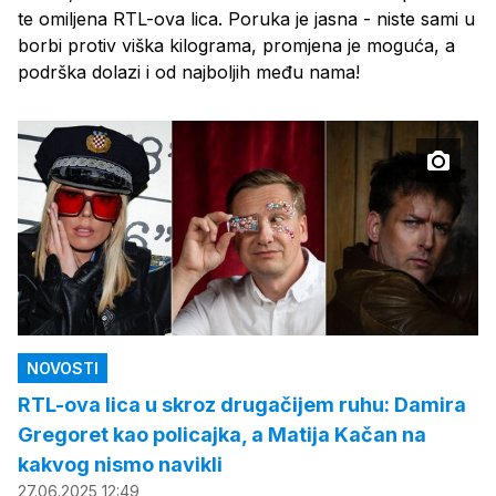
te omiljena RTL-ova lica. Poruka je jasna - niste sami u
borbi protiv viška kilograma, promjena je moguća, a
podrška dolazi i od najboljih među nama!
NOVOSTI
RTL-ova lica u skroz drugačijem ruhu: Damira
Gregoret kao policajka, a Matija Kačan na
kakvog nismo navikli
27.06.2025 12:49