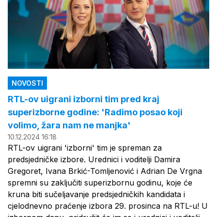
NOVOSTI
RTL-ov uigrani izborni tim pred kraj
superizborne godine: 'Radimo posao koji
volimo, žara nam ne manjka'
10.12.2024 16:18
RTL-ov uigrani 'izborni' tim je spreman za
predsjedničke izbore. Urednici i voditelji Damira
Gregoret, Ivana Brkić-Tomljenović i Adrian De Vrgna
spremni su zaključiti superizbornu godinu, koje će
kruna biti sučeljavanje predsjedničkih kandidata i
cjelodnevno praćenje izbora 29. prosinca na RTL-u! U