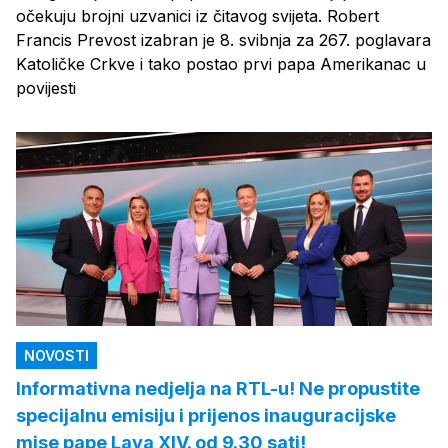
očekuju brojni uzvanici iz čitavog svijeta. Robert
Francis Prevost izabran je 8. svibnja za 267. poglavara
Katoličke Crkve i tako postao prvi papa Amerikanac u
povijesti
NOVOSTI
Informativna nedjelja na RTL-u! Ne propustite
specijalnu emisiju i prijenos inauguracijske
mise pape Lava XIV. od 9.30 sati!