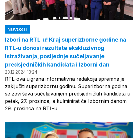
NOVOSTI
Izbori na RTL-u! Kraj superizborne godine na
RTL-u donosi rezultate ekskluzivnog
istraživanja, posljednje sučeljavanje
predsjedničkih kandidata i Izborni dan
23.12.2024 13:24
RTL-ova uigrana informativna redakcija spremna je
zaključiti superizbornu godinu. Superizborna godina
se završava sučeljavanjem predsjedničkih kandidata u
petak, 27. prosinca, a kulminirat će Izbornim danom
29. prosinca na RTL-u