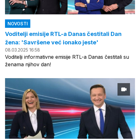
NOVOSTI
Voditelji emisije RTL-a Danas čestitali Dan
žena: 'Savršene već ionako jeste'
08.03.2025 16:58
Voditelji informativne emisije RTL-a Danas čestitali su
ženama njihov dan!