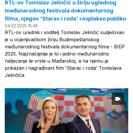
RTL-ov Tomislav Jelinčić u žiriju uglednog
međunarodnog festivala dokumentarnog
filma, njegov 'Starac i roda' rasplakao publiku
04.02.2025 15:48
RTL-ov urednik i voditelj Tomislav Jelinčić sudjelovao
je u ocjenjivačkom žiriju Budimpeštanskog
međunarodnog festivala dokumentarnog filma - BIDF
2025. Najznačajnije je to i jedino međunarodno
natjecanje te vrste u Mađarskoj, a na njemu je
prikazan i nagrađivani film 'Starac i roda' Tomislava
Jelinčića