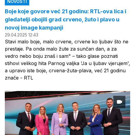
NOVOSTI
Boje koje govore već 21 godinu: RTL-ova lica i
gledatelji obojili grad crveno, žuto i plavo u
novoj image kampanji
29.04.2025 12:43
Stavi malo boje, malo crvene, crvene ko ljubav što ne
prestaje. Pa onda malo žute za sunčan dan, a za
vedro nebo boju znaš i sam" – tako glase poznati
stihovi velikog hita Parnog valjka 'Ja u ljubav vjerujem',
a upravo iste boje, crvena-žuta-plava, već 21 godinu
znače - RTL