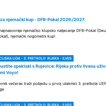
OGLAS
 za njemački kup - DFB-Pokal 2026./2027.
najmasovnije njemačko klupsko natjecanje DFB-Pokal (Deu
kal), njemački nogometni kup!
JSKA LIGA - 3. PRETKOLO: RIJEKA - ILVES
stite spektakl s Rujevice: Rijeka protiv Ilvesa uživ
rmi Voyo!
vnik večeras traži pobjedu u prvoj utakmici 3. pretkola UE
ige
JSKA LIGA - 3. PRETKOLO: RIJEKA - ILVES