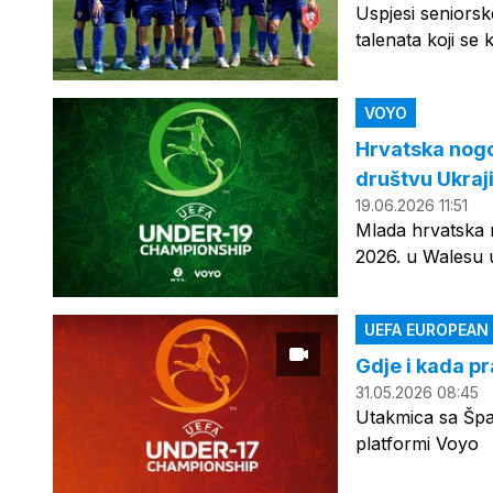
Uspjesi seniorsk
talenata koji se
VOYO
Hrvatska nog
društvu Ukrajin
19.06.2026 11:51
Mlada hrvatska 
2026. u Walesu u 
UEFA EUROPEAN
Gdje i kada pr
31.05.2026 08:45
Utakmica sa Špan
platformi Voyo