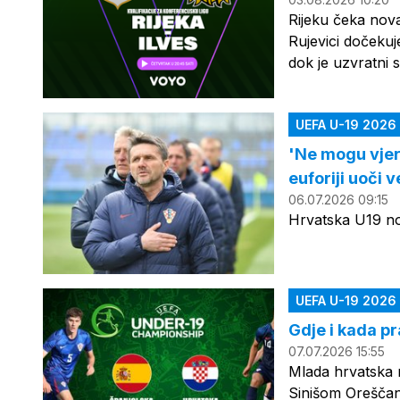
Rijeku čeka nova
Rujevici dočekuj
dok je uzvratni 
UEFA U-19 2026
'Ne mogu vjero
euforiji uoči v
06.07.2026 09:15
Hrvatska U19 no
UEFA U-19 2026
Gdje i kada pr
07.07.2026 15:55
Mlada hrvatska 
Sinišom Oreščani