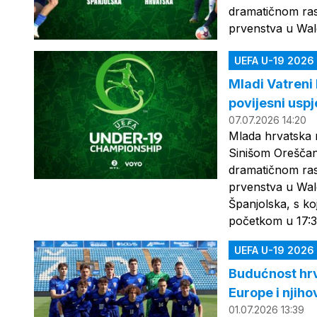
dramatičnom ras
prvenstva u Wa
UEFA U-19 2026
Mladi Vatreni 
povijesni uspj
07.07.2026 14:20
Mlada hrvatska 
Sinišom Oreščani
dramatičnom ras
prvenstva u Wal
Španjolska, s ko
početkom u 17:30
UEFA U-19 2026
Budućnost hrv
Europe i njih
01.07.2026 13:39