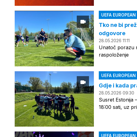
UEFA EUROPEAN
Tko ne bi prež
odgovore
28.05.2026 11:11
Unatoč porazu n
raspoloženje
UEFA EUROPEAN
Gdje i kada pr
28.05.2026 09:30
Susret Estonija 
18:00 sati, uz p
UEFA EUROPEAN