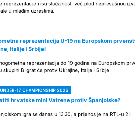
e reprezentacije nisu slučajnost, već plod nepresušnog izv
 kale u mlađim uzrastima.
ometna reprezentacija U-19 na Europskom prvenst
e, Italije i Srbije!
nogometna reprezentacija do 19 godina na Europskom prv
skupini B igrat će protiv Ukrajine, Italije i Srbije
 UNDER-17 CHAMPIONSHIP 2026
atiti hrvatske mini Vatrene protiv Španjolske?
jolskom igra se danas u 13:30, a prijenos je na RTL-u 2 i