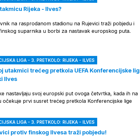
takmicu Rijeka - Ilves?
vnik na rasprodanom stadionu na Rujevici traži pobjedu i
 finskog suparnika u borbi za nastavak europskog puta.
JSKA LIGA - 3. PRETKOLO: RIJEKA - ILVES
oj utakmici trećeg pretkola UEFA Konferencijske li
i Ilves
e nastavljaju svoj europski put ovoga četvrtka, kada ih na
očekuje prvi susret trećeg pretkola Konferencijske lige
JSKA LIGA - 3. PRETKOLO: RIJEKA - ILVES
vici protiv finskog Ilvesa traži pobjedu!