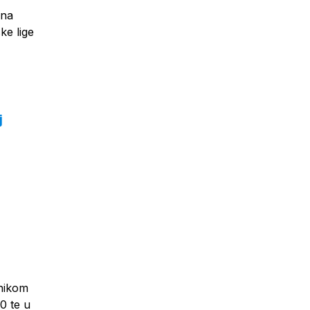
 na
ke lige
j
rnikom
0 te u