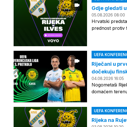
Gdje gledati u
05.08.2026 08:00
Hrvatski predsta
prednost protiv
UEFA KONFERENCI
Riječani u prv
dočekuju finsk
04.08.2026 16:05
Nogometaši Rijek
domaćem terenu 
UEFA KONFERENCI
Rijeka na Ruje
03.08.2026 10:20