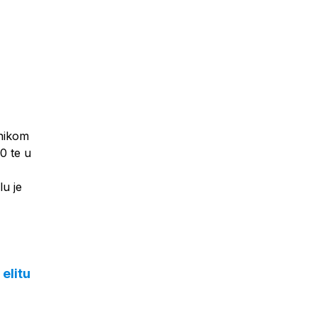
rnikom
0 te u
u je
elitu