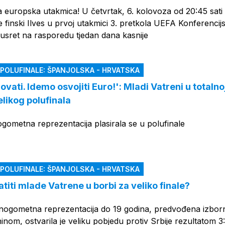
 europska utakmica! U četvrtak, 6. kolovoza od 20:45 sati
e finski Ilves u prvoj utakmici 3. pretkola UEFA Konferencijs
susret na rasporedu tjedan dana kasnije
 POLUFINALE: ŠPANJOLSKA - HRVATSKA
vati. Idemo osvojiti Euro!': Mladi Vatreni u totalno
elikog polufinala
gometna reprezentacija plasirala se u polufinale
 POLUFINALE: ŠPANJOLSKA - HRVATSKA
atiti mlade Vatrene u borbi za veliko finale?
nogometna reprezentacija do 19 godina, predvođena izbo
nom, ostvarila je veliku pobjedu protiv Srbije rezultatom 3: