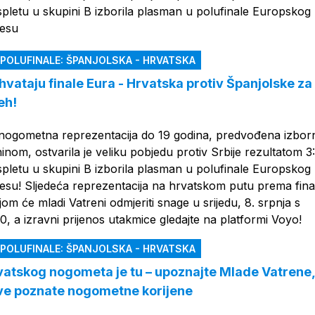
pletu u skupini B izborila plasman u polufinale Europskog
lesu
 POLUFINALE: ŠPANJOLSKA - HRVATSKA
hvataju finale Eura - Hrvatska protiv Španjolske za
eh!
nogometna reprezentacija do 19 godina, predvođena izbo
nom, ostvarila je veliku pobjedu protiv Srbije rezultatom 3:
pletu u skupini B izborila plasman u polufinale Europskog
esu! Sljedeća reprezentacija na hrvatskom putu prema final
jom će mladi Vatreni odmjeriti snage u srijedu, 8. srpnja s
, a izravni prijenos utakmice gledajte na platformi Voyo!
 POLUFINALE: ŠPANJOLSKA - HRVATSKA
atskog nogometa je tu – upoznajte Mlade Vatrene, 
ove poznate nogometne korijene