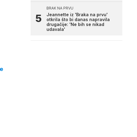
BRAK NA PRVU
Jeannette iz 'Braka na prvu'
otkrila što bi danas napravila
drugačije: 'Ne bih se nikad
udavala'
ge