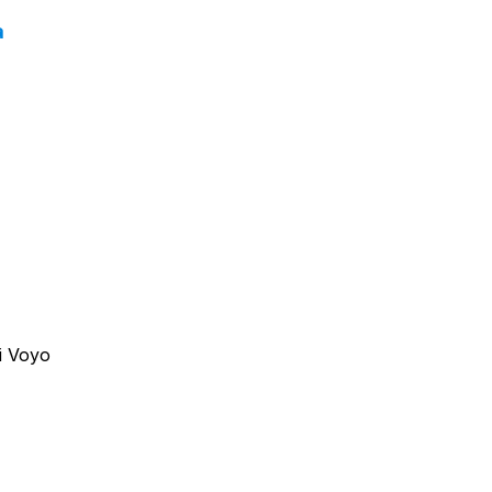
a
i Voyo