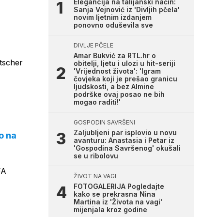
Elegancija na talijanski način:
Sanja Vejnović iz 'Divljih pčela'
novim ljetnim izdanjem
ponovno oduševila sve
DIVLJE PČELE
Amar Bukvić za RTL.hr o
tscher
obitelji, ljetu i ulozi u hit-seriji
'Vrijednost života': 'Igram
čovjeka koji je prešao granicu
ljudskosti, a bez Almine
podrške ovaj posao ne bih
mogao raditi!'
GOSPODIN SAVRŠENI
Zaljubljeni par isplovio u novu
o na
avanturu: Anastasia i Petar iz
'Gospodina Savršenog' okušali
se u ribolovu
FA
ŽIVOT NA VAGI
FOTOGALERIJA Pogledajte
kako se prekrasna Nina
Martina iz 'Života na vagi'
mijenjala kroz godine