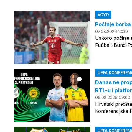
VOYO
Počinje borba
07.08.2026 13:30
Uskoro počinje 
Fußball-Bund-Po
UEFA KONFERENCI
Danas ne propu
RTL-u i platfo
06.08.2026 09:00
Hrvatski predsta
Konferencijske l
UEFA KONFERENCI