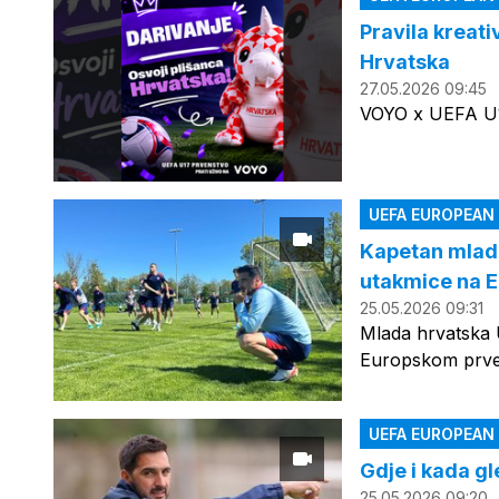
Pravila kreat
Hrvatska
27.05.2026 09:45
VOYO x UEFA U17
UEFA EUROPEAN
Kapetan mlade
utakmice na E
25.05.2026 09:31
Mlada hrvatska U
Europskom prvens
UEFA EUROPEAN
Gdje i kada g
25.05.2026 09:20