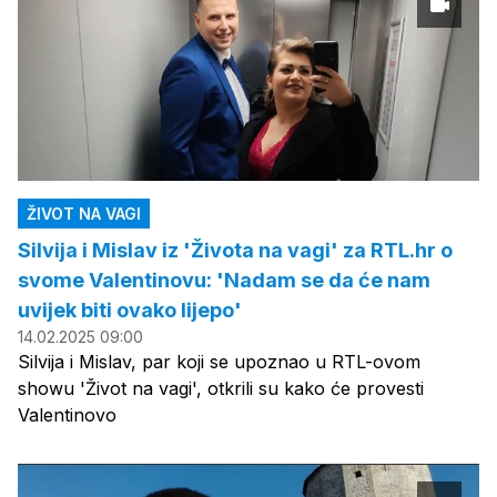
ŽIVOT NA VAGI
Silvija i Mislav iz 'Života na vagi' za RTL.hr o
svome Valentinovu: 'Nadam se da će nam
uvijek biti ovako lijepo'
14.02.2025 09:00
Silvija i Mislav, par koji se upoznao u RTL-ovom
showu 'Život na vagi', otkrili su kako će provesti
Valentinovo