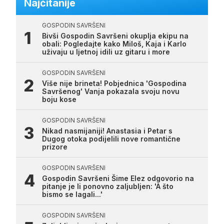
Najčitanije
GOSPODIN SAVRŠENI
Bivši Gospodin Savršeni okuplja ekipu na
obali: Pogledajte kako Miloš, Kaja i Karlo
uživaju u ljetnoj idili uz gitaru i more
GOSPODIN SAVRŠENI
Više nije brineta! Pobjednica 'Gospodina
Savršenog' Vanja pokazala svoju novu
boju kose
GOSPODIN SAVRŠENI
Nikad nasmijaniji! Anastasia i Petar s
Dugog otoka podijelili nove romantične
prizore
GOSPODIN SAVRŠENI
Gospodin Savršeni Šime Elez odgovorio na
pitanje je li ponovno zaljubljen: 'A što
bismo se lagali...'
GOSPODIN SAVRŠENI