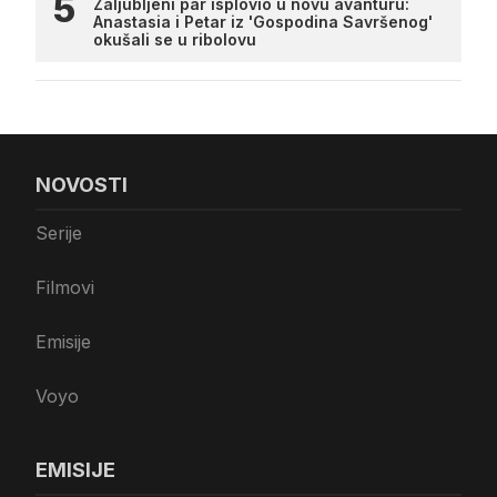
Zaljubljeni par isplovio u novu avanturu:
Anastasia i Petar iz 'Gospodina Savršenog'
okušali se u ribolovu
NOVOSTI
Serije
Filmovi
Emisije
Voyo
EMISIJE