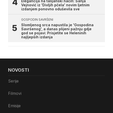
Elegancija na talijanski način: Sanja
Vejnović iz 'Divljih pčela' novim ljetnim
izdanjem ponovno oduševila sve
GOSPODIN SAVRŠENI
Slomljenog srca napustila je 'Gospodina
Savršenog', a danas plijeni pažnju gdje
god se pojavi: Prisjetite se Heleninih
najljepših izdanja
NOVOSTI
Serije
Filmovi
Emisije