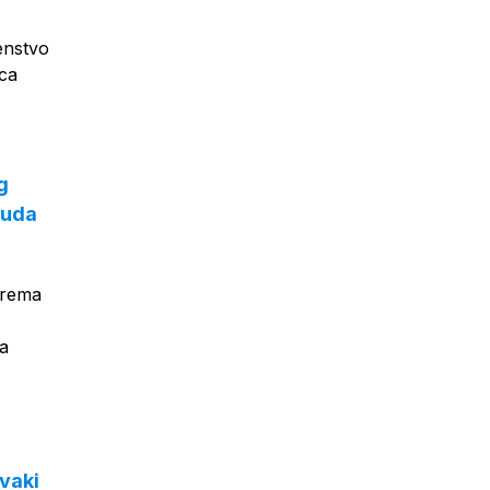
enstvo
ica
g
luda
prema
Za
svaki