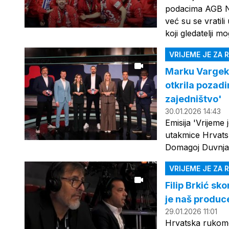
podacima AGB Nie
već su se vratil
koji gledatelji m
VRIJEME JE ZA
Marku Vargeku
otkrila pozadi
zajedništvo'
30.01.2026 14:43
Emisija 'Vrijeme
utakmice Hrvats
Domagoj Duvnja
VRIJEME JE ZA
Filip Brkić s
je naš produc
29.01.2026 11:01
Hrvatska rukome