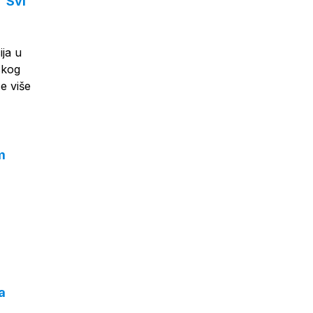
'Svi
ja u
skog
e više
m
a