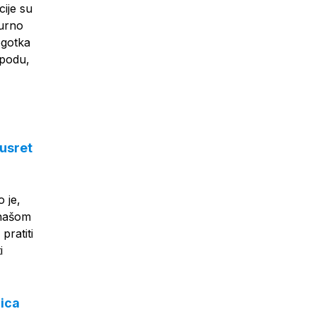
ije su
burno
ogotka
 podu,
susret
 je,
 našom
pratiti
i
mica