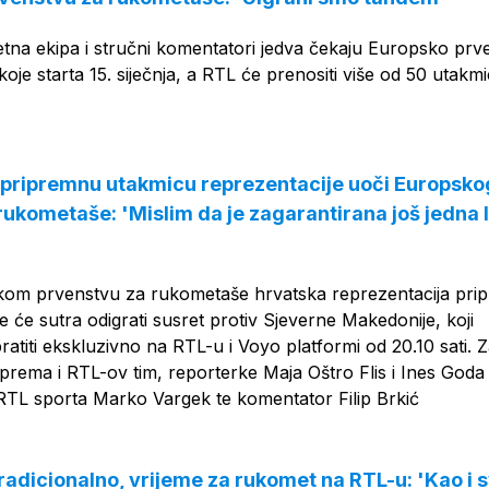
na ekipa i stručni komentatori jedva čekaju Europsko prv
oje starta 15. siječnja, a RTL će prenositi više od 50 utakm
 pripremnu utakmicu reprezentacije uoči Europsko
rukometaše: 'Mislim da je zagarantirana još jedna 
om prvenstvu za rukometaše hrvatska reprezentacija pri
e će sutra odigrati susret protiv Sjeverne Makedonije, koji
pratiti ekskluzivno na RTL-u i Voyo platformi od 20.10 sati. 
prema i RTL-ov tim, reporterke Maja Oštro Flis i Ines Goda
 RTL sporta Marko Vargek te komentator Filip Brkić
 tradicionalno, vrijeme za rukomet na RTL-u: 'Kao i 