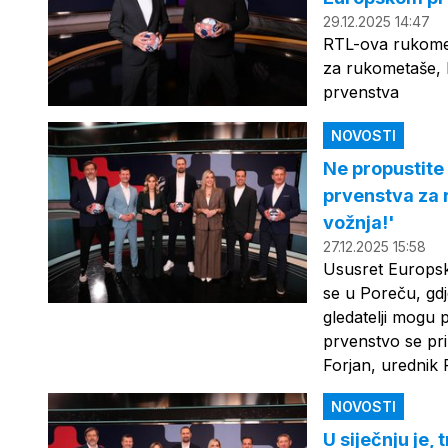
29.12.2025 14:47
RTL-ova rukomet
za rukometaše, k
prvenstva
NOVOSTI
Ne propustite
prvenstva za 
vožnja!'
27.12.2025 15:58
Ususret Europsk
se u Poreču, gdj
gledatelji mogu 
prvenstvo se pri
Forjan, urednik
NOVOSTI
U siječnju je,