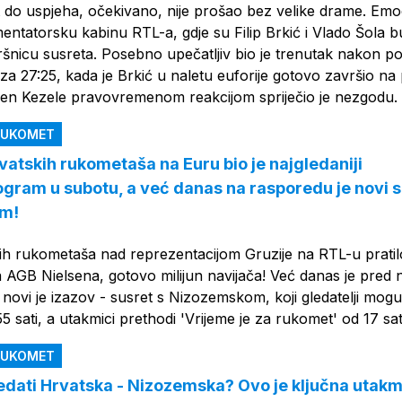
 do uspjeha, očekivano, nije prošao bez velike drame. Emoc
omentatorsku kabinu RTL-a, gdje su Filip Brkić i Vlado Šola 
vršnicu susreta. Posebno upečatljiv bio je trenutak nakon p
a 27:25, kada je Brkić u naletu euforije gotovo završio na
en Kezele pravovremenom reakcijom spriječio je nezgodu.
 RUKOMET
vatskih rukometaša na Euru bio je najgledaniji
rogram u subotu, a već danas na rasporedu je novi 
om!
ih rukometaša nad reprezentacijom Gruzije na RTL-u pratilo
AGB Nielsena, gotovo milijun navijača! Već danas je pred
novi je izazov - susret s Nizozemskom, koji gledatelji mogu 
5 sati, a utakmici prethodi 'Vrijeme je za rukomet' od 17 sat
 RUKOMET
ledati Hrvatska - Nizozemska? Ovo je ključna utak