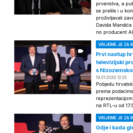
prvenstva, a put
se prelile i u k
proživljavali za
Davida Mandića z
no producent Al
VRIJEME JE ZA
Prvi nastup hr
televizijski p
s Nizozemsk
19.01.2026 12:25
Pobjedu hrvatsk
prema podacima 
reprezentacijom 
na RTL-u od 17.5
VRIJEME JE ZA
Gdje i kada g