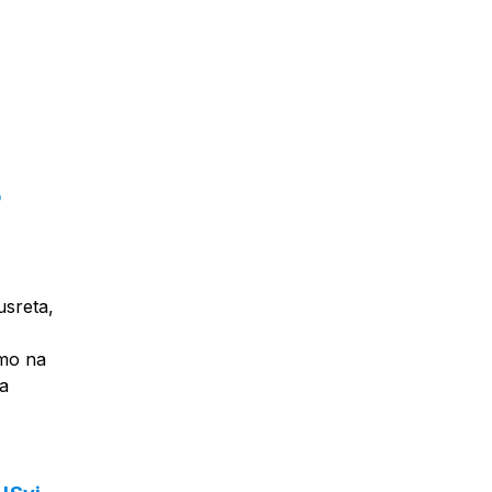
o
usreta,
amo na
za