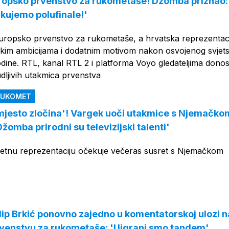
ropsko prvenstvo za rukometaše! Džomba priznao: 
jkujemo polufinale!'
uropsko prvenstvo za rukometaše, a hrvatska reprezentaci
elikim ambicijama i dodatnim motivom nakon osvojenog svjet
dine. RTL, kanal RTL 2 i platforma Voyo gledateljima donos
dljivih utakmica prvenstva
 RUKOMET
mjesto zločina'! Vargek uoči utakmice s Njemačko
 Džomba prirodni su televizijski talenti'
tnu reprezentaciju očekuje večeras susret s Njemačkom
ilip Brkić ponovno zajedno u komentatorskoj ulozi n
venstvu za rukometaše: 'Uigrani smo tandem'