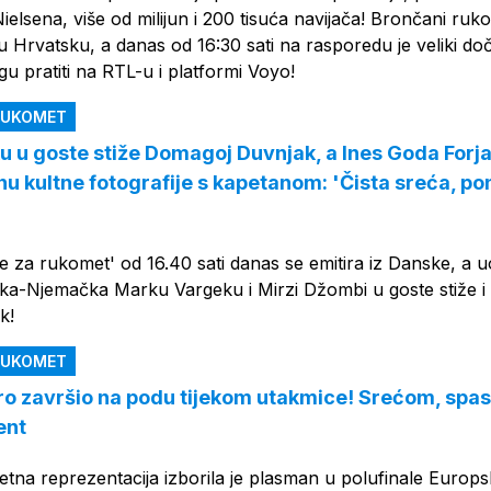
lsena, više od milijun i 200 tisuća navijača! Brončani ruk
i u Hrvatsku, a danas od 16:30 sati na rasporedu je veliki do
ogu pratiti na RTL-u i platformi Voyo!
 RUKOMET
 u goste stiže Domagoj Duvnjak, a Ines Goda Forj
nu kultne fotografije s kapetanom: 'Čista sreća, po
 je za rukomet' od 16.40 sati danas se emitira iz Danske, a u
ka-Njemačka Marku Vargeku i Mirzi Džombi u goste stiže i
k!
 RUKOMET
koro završio na podu tijekom utakmice! Srećom, spas
ent
tna reprezentacija izborila je plasman u polufinale Europ