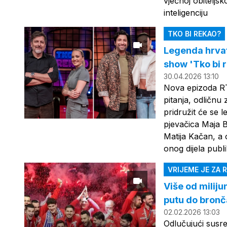
vječnoj obiteljs
inteligenciju
TKO BI REKAO?
Legenda hrvat
show 'Tko bi 
30.04.2026 13:10
Nova epizoda RT
pitanja, odličnu 
pridružit će se 
pjevačica Maja B
Matija Kačan, a o
onog dijela publi
VRIJEME JE ZA
Više od miliju
putu do bronč
02.02.2026 13:03
Odlučujući susre