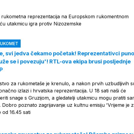
 rukometna reprezentacija na Europskom rukomentnom
eću utakmicu igra protiv Nizozemske
 RUKOMET
e, svi jedva čekamo početak! Reprezentativci pun
ruže se i povezuju'! RTL-ova ekipa brusi posljednje
EP
tvo za rukometaše je krenulo, a nakon prvih uzbudljivih s
onačno izlazi i hrvatska reprezentacija. U 18 sati naši će
riti snage s Gruzijom, a gledatelji utakmicu mogu pratiti s
. Dobro poznato zagrijavanje uz kultnu emisiju 'Vrijeme je 
 od 16.45 sati