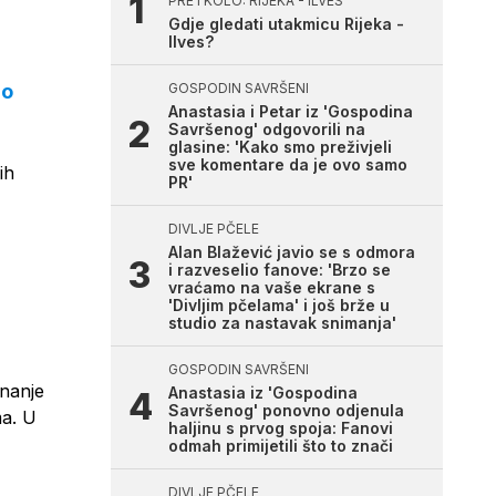
PRETKOLO: RIJEKA - ILVES
Gdje gledati utakmicu Rijeka -
Ilves?
no
GOSPODIN SAVRŠENI
Anastasia i Petar iz 'Gospodina
Savršenog' odgovorili na
glasine: 'Kako smo preživjeli
sve komentare da je ovo samo
ih
PR'
DIVLJE PČELE
Alan Blažević javio se s odmora
i razveselio fanove: 'Brzo se
vraćamo na vaše ekrane s
'Divljim pčelama' i još brže u
studio za nastavak snimanja'
GOSPODIN SAVRŠENI
znanje
Anastasia iz 'Gospodina
Savršenog' ponovno odjenula
ma. U
haljinu s prvog spoja: Fanovi
odmah primijetili što to znači
DIVLJE PČELE