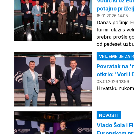
Vodič kroz Eu
potajno prižel
15.01.2026 14:05
Danas počinje E
turnir ulazi s v
srebra prošle go
od pedeset uzbu
VRIJEME JE ZA
Povratak na '
otkrio: 'Vori i
08.01.2026 12:56
Hrvatsku rukome
NOVOSTI
Vlado Šola i F
Europskom pr