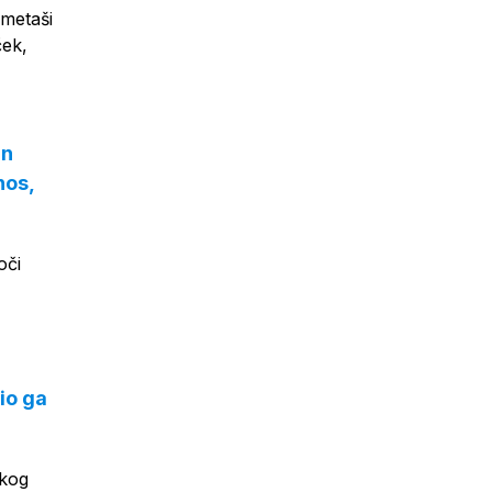
ometaši
ček,
an
nos,
oči
io ga
skog