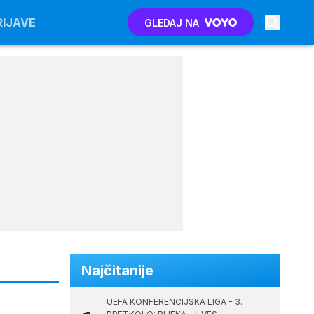
RIJAVE
RIJAVE
GLEDAJ NA
GLEDAJ NA
Najčitanije
UEFA KONFERENCIJSKA LIGA - 3.