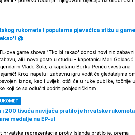
koj temi - poretku rođenja i njegovom utjecaju na osobnost i
skog rukometa i popularna pjevačica stižu u gam
rekao'! @
L-ova game showa 'Tko bi rekao' donosi novi niz zabavni
zabavu, ali i nove goste u studiju - kapetanici Meri Goldašić
legendarni Vlado Šola, a kapetanu Borku Periću svestrana
ajamić! Kroz napetu i zabavnu igru vodit će gledateljima omi
svojeni iznos, kao i uvijek, otići će u ruke publike, točnije 
ke koji će se odlučiti bodriti pobjednički tim
 RUKOMET
n i 200 tisuća navijača pratilo je hrvatske rukomet
ane medalje na EP-u!
t hrvatske reprezentacije protiv Islanda pratilo je, prema