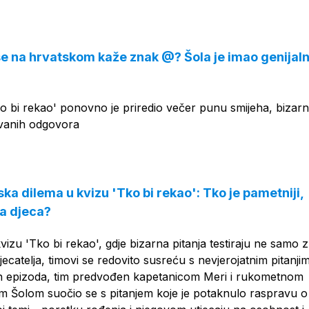
OGLAS
 se na hrvatskom kaže znak @? Šola je imao genijal
o bi rekao' ponovno je priredio večer punu smijeha, bizarn
ivanih odgovora
ska dilema u kvizu 'Tko bi rekao': Tko je pametniji,
đa djeca?
zu 'Tko bi rekao', gdje bizarna pitanja testiraju ne samo 
atjecatelja, timovi se redovito susreću s nevjerojatnim pitanji
ih epizoda, tim predvođen kapetanicom Meri i rukometnom
 Šolom suočio se s pitanjem koje je potaknulo raspravu o