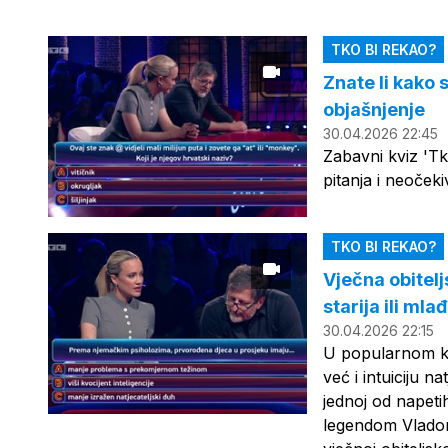
TKO BI REKAO?
Znate li kako
objašnjenje
30.04.2026 22:45
Zabavni kviz 'Tk
pitanja i neoček
TKO BI REKAO?
Vječna obitelj
starija ili mla
30.04.2026 22:15
U popularnom kvi
već i intuiciju n
jednoj od napet
legendom Vladom