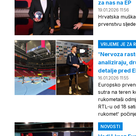
za nas na EP
19.01.2026 11:56
Hrvatska muška
prvenstvu sljed
VRIJEME JE ZA
'Nervoza rast
analiziraju, d
detalje pred 
16.01.2026 11:55
Europsko prvens
sutra na teren k
rukometaši odmje
RTL-u od 18 sati
rukomet' počinje
NOVOSTI