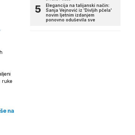
Elegancija na talijanski način:
Sanja Vejnović iz 'Divljih pčela'
novim ljetnim izdanjem
ponovno oduševila sve
e
h
ljeni
u ruke
aše na