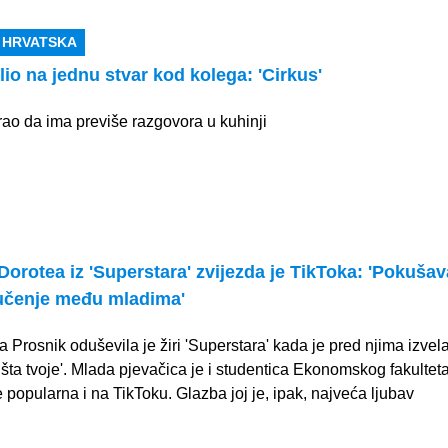
N HRVATSKA
io na jednu stvar kod kolega: 'Cirkus'
ao da ima previše razgovora u kuhinji
? Dorotea iz 'Superstara' zvijezda je TikToka: 'Pokuša
 učenje među mladima'
Prosnik oduševila je žiri 'Superstara' kada je pred njima izvela
šta tvoje'. Mlada pjevačica je i studentica Ekonomskog fakultet
 popularna i na TikToku. Glazba joj je, ipak, najveća ljubav