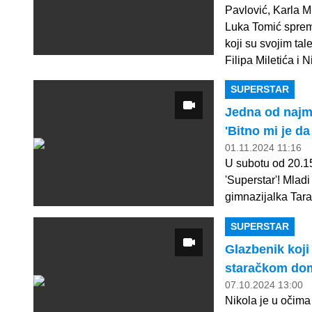
Pavlović, Karla M
Luka Tomić spremn
koji su svojim tale
Filipa Miletića i 
SUPERSTAR
Jedna od najml
'Bitno mi je d
01.11.2024 11:16
U subotu od 20.15
'Superstar'! Mladi
gimnazijalka Tara
SUPERSTAR
Glazbenik koji
staračkom dom
07.10.2024 13:00
Nikola je u očima