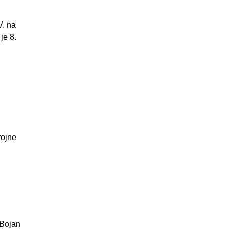
V. na
je 8.
rojne
 Bojan