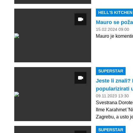
HELL'S KITCHE
Mauro se požal
15.02.2024 09:00
Mauro je komentir
SUPERSTAR
Jeste li znali
popularizirati
09.11.2023 13:30
Svestrana Dorotea 
Ilme Karahmet 'Ni
Zagrebu, a usto je
SUPERSTAR