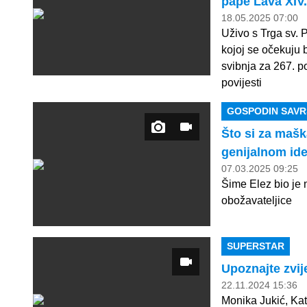
pape Lava XIV
18.05.2025 07:00
Uživo s Trga sv. 
kojoj se očekuju b
svibnja za 267. p
povijesti
GOSPODIN SAVR
Što si za mašk
genijalnom ide
07.03.2025 09:25
Šime Elez bio je
obožavateljice
SUPERSTAR
Upoznajte zvij
22.11.2024 15:36
Monika Jukić, Ka