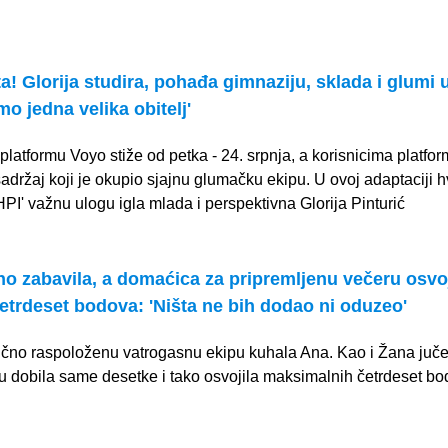
OGLAS
! Glorija studira, pohađa gimnaziju, sklada i glumi u
smo jedna velika obitelj'
 platformu Voyo stiže od petka - 24. srpnja, a korisnicima platfo
držaj koji je okupio sjajnu glumačku ekipu. U ovoj adaptaciji h
HPI' važnu ulogu igla mlada i perspektivna Glorija Pinturić
no zabavila, a domaćica za pripremljenu večeru osvoj
trdeset bodova: 'Ništa ne bih dodao ni oduzeo'
ično raspoloženu vatrogasnu ekipu kuhala Ana. Kao i Žana juče
iju dobila same desetke i tako osvojila maksimalnih četrdeset b