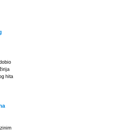
g
 dobio
irija
g hita
 na
ezinim