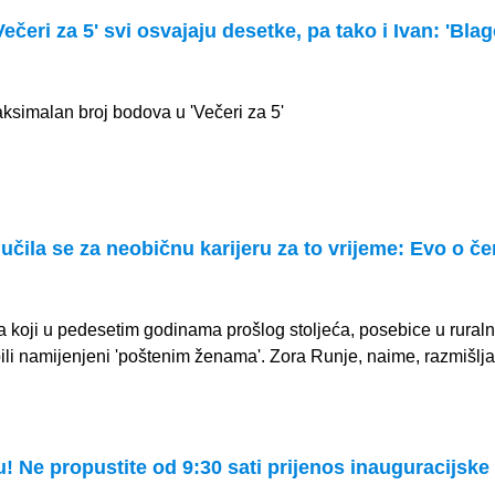
ečeri za 5' svi osvajaju desetke, pa tako i Ivan: 'Bla
aksimalan broj bodova u 'Večeri za 5'
učila se za neobičnu karijeru za to vrijeme: Evo o č
a koji u pedesetim godinama prošlog stoljeća, posebice u rural
ili namijenjeni 'poštenim ženama'. Zora Runje, naime, razmišlja
! Ne propustite od 9:30 sati prijenos inauguracijske