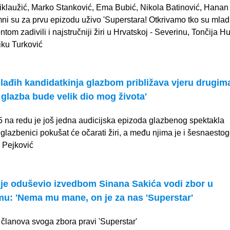
iklaužić, Marko Stanković, Ema Bubić, Nikola Batinović, Hanan 
i su za prvu epizodu uživo 'Superstara! Otkrivamo tko su mladi
ntom zadivili i najstručniji žiri u Hrvatskoj - Severinu, Tončija Hu
Niku Turković
ađih kandidatkinja glazbom približava vjeru drugim
a glazba bude velik dio mog života'
 na redu je još jedna audicijska epizoda glazbenog spektakla
 glazbenici pokušat će očarati žiri, a među njima je i šesnaesto
 Pejković
 je oduševio izvedbom Sinana Sakića vodi zbor u
u: 'Nema mu mane, on je za nas 'Superstar'
 članova svoga zbora pravi 'Superstar'