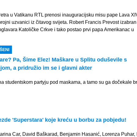
.
Petra u Vatikanu RTL prenosi inauguracijsku misu pape Lava XI
rojni uzvanici iz čitavog svijeta. Robert Francis Prevost izabran 
oglavara Katoličke Crkve i tako postao prvi papa Amerikanac u
ŠENI
are? Pa, Šime Elez! Maškare u Splitu oduševile s
jom, a pridružio im se i glavni akter
 na studentskom partyju pod maskama, a tamo su ga dočekale b
ezde 'Superstara' koje kreću u borbu za pobjedu!
tarina Car, David Baškarad, Benjamin Hasanić, Lorenza Puhar,