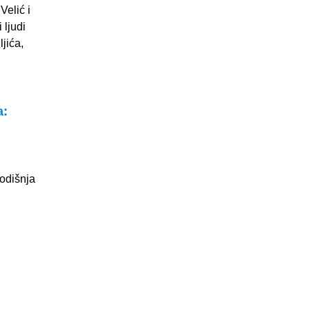
Velić i
 ljudi
ljića,
a:
godišnja