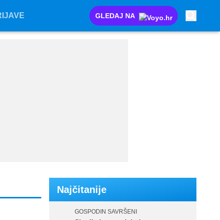
RIJAVE
RIJAVE
GLEDAJ NA
GLEDAJ NA
Najčitanije
GOSPODIN SAVRŠENI