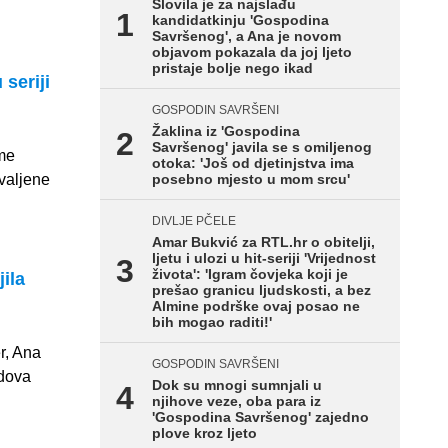
Slovila je za najslađu
kandidatkinju 'Gospodina
Savršenog', a Ana je novom
objavom pokazala da joj ljeto
pristaje bolje nego ikad
 seriji
GOSPODIN SAVRŠENI
Žaklina iz 'Gospodina
Savršenog' javila se s omiljenog
rme
otoka: 'Još od djetinjstva ima
valjene
posebno mjesto u mom srcu'
DIVLJE PČELE
Amar Bukvić za RTL.hr o obitelji,
ljetu i ulozi u hit-seriji 'Vrijednost
života': 'Igram čovjeka koji je
ila
prešao granicu ljudskosti, a bez
Almine podrške ovaj posao ne
bih mogao raditi!'
r, Ana
GOSPODIN SAVRŠENI
odova
Dok su mnogi sumnjali u
njihove veze, oba para iz
'Gospodina Savršenog' zajedno
plove kroz ljeto