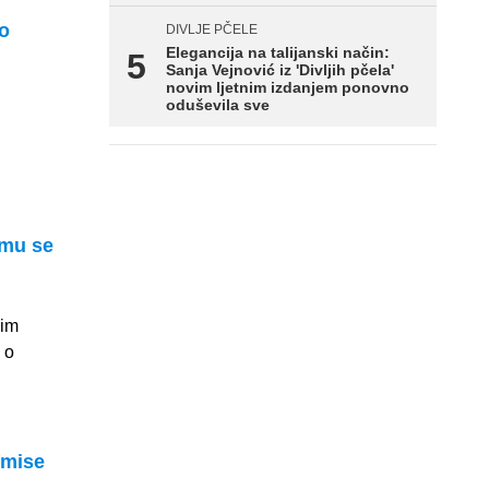
go
DIVLJE PČELE
Elegancija na talijanski način:
Sanja Vejnović iz 'Divljih pčela'
novim ljetnim izdanjem ponovno
oduševila sve
emu se
nim
 o
 mise