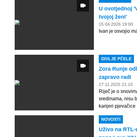
U ovotjednoj 'V
tvojoj ženi'
15.04.2026 19:00
Ivan je osvojio m
DIVLJE PČELE
Zora Runje odl
zapravo radi
27.11.2025 21:15
Riječ je o snovim
sredinama, nisu b
karijeri pjevačice
NOVOSTI
Uživo na RTL-u