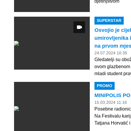
djetinjstvom
SUPERSTAR
Osvojio je cij
umirovljenika 
na prvom mjes
24.07.2024 10:35
Gledatelji su obo
ovom glazbenom sh
mladi student pra
PROMO
MINIPOLIS PO
15.03.2024 11:16
Posebne radionice 
Na Festivalu kari
Tatjana Horvatić i