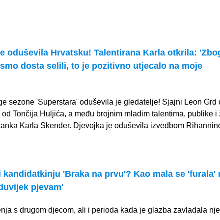
je oduševila Hrvatsku! Talentirana Karla otkrila: 'Zbo
smo dosta selili, to je pozitivno utjecalo na moje
e sezone 'Superstara' oduševila je gledatelje! Sjajni Leon Grd
u od Tončija Huljića, a među brojnim mladim talentima, publike i ž
čanka Karla Skender. Djevojka je oduševila izvedbom Rihannino
i kandidatkinju 'Braka na prvu'? Kao mala se 'furala'
duvijek pjevam'
ženja s drugom djecom, ali i perioda kada je glazba zavladala nj