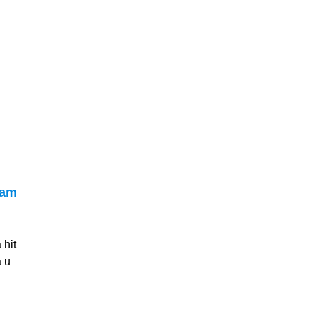
vam
 hit
a u