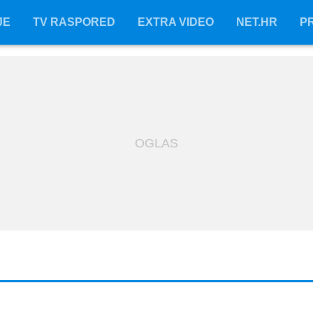
JE
JE
TV RASPORED
TV RASPORED
EXTRA VIDEO
EXTRA VIDEO
NET.HR
NET.HR
P
P
OGLAS