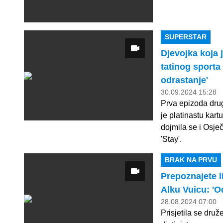
SUPERSTAR
Djevojka koja 
tatinog sporta 
odrastanje'
30.09.2024 15:28
Prva epizoda drug
je platinastu kart
dojmila se i Osje
'Stay'.
BRAK NA PRVU
Prepoznajete l
Alku Vuicu: 'O
28.08.2024 07:00
Prisjetila se dru