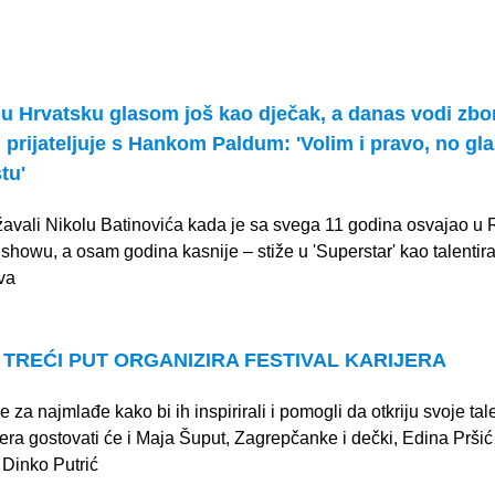
elu Hrvatsku glasom još kao dječak, a danas vodi zbo
i prijateljuje s Hankom Paldum: 'Volim i pravo, no gla
tu'
žavali Nikolu Batinovića kada je sa svega 11 godina osvajao u
owu, a osam godina kasnije – stiže u 'Superstar' kao talentira
va
 TREĆI PUT ORGANIZIRA FESTIVAL KARIJERA
za najmlađe kako bi ih inspirirali i pomogli da otkriju svoje tal
jera gostovati će i Maja Šuput, Zagrepčanke i dečki, Edina Pršić
 Dinko Putrić