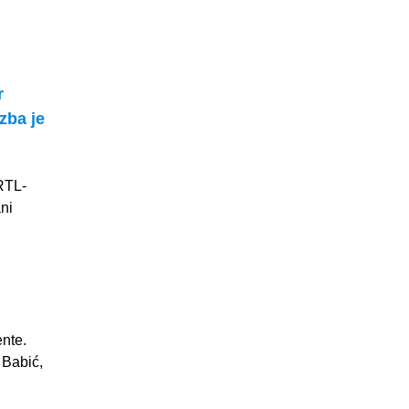
r
zba je
 RTL-
ni
ente.
 Babić,