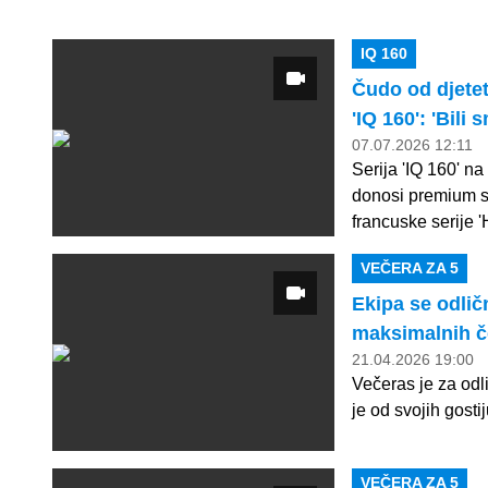
IQ 160
Čudo od djeteta
'IQ 160': 'Bili 
07.07.2026 12:11
Serija 'IQ 160' na
donosi premium sa
francuske serije '
VEČERA ZA 5
Ekipa se odlič
maksimalnih če
21.04.2026 19:00
Večeras je za odl
je od svojih gost
VEČERA ZA 5