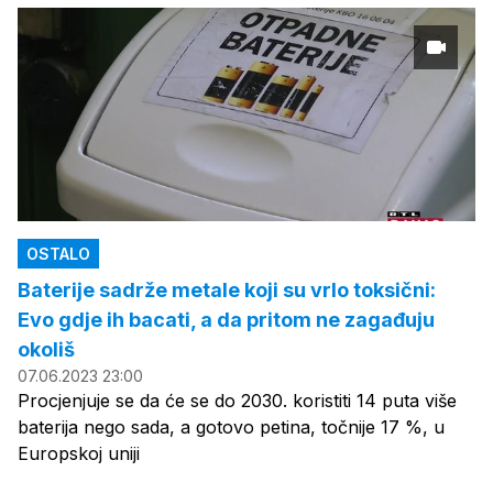
OSTALO
Baterije sadrže metale koji su vrlo toksični:
Evo gdje ih bacati, a da pritom ne zagađuju
okoliš
07.06.2023 23:00
Procjenjuje se da će se do 2030. koristiti 14 puta više
baterija nego sada, a gotovo petina, točnije 17 %, u
Europskoj uniji