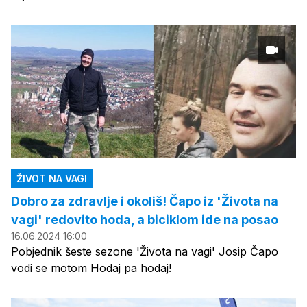
ŽIVOT NA VAGI
Dobro za zdravlje i okoliš! Čapo iz 'Života na
vagi' redovito hoda, a biciklom ide na posao
16.06.2024 16:00
Pobjednik šeste sezone 'Života na vagi' Josip Čapo
vodi se motom Hodaj pa hodaj!