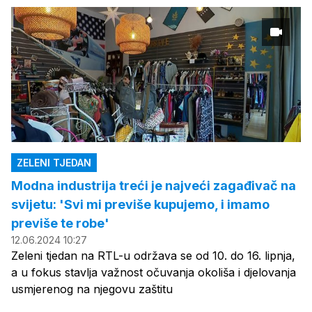
ZELENI TJEDAN
Modna industrija treći je najveći zagađivač na
svijetu: 'Svi mi previše kupujemo, i imamo
previše te robe'
12.06.2024 10:27
Zeleni tjedan na RTL-u održava se od 10. do 16. lipnja,
a u fokus stavlja važnost očuvanja okoliša i djelovanja
usmjerenog na njegovu zaštitu