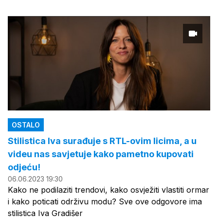
OSTALO
Stilistica Iva surađuje s RTL-ovim licima, a u
videu nas savjetuje kako pametno kupovati
odjeću!
06.06.2023 19:30
Kako ne podilaziti trendovi, kako osvježiti vlastiti ormar
i kako poticati održivu modu? Sve ove odgovore ima
stilistica Iva Gradišer