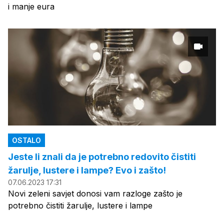
i manje eura
OSTALO
Jeste li znali da je potrebno redovito čistiti
žarulje, lustere i lampe? Evo i zašto!
07.06.2023 17:31
Novi zeleni savjet donosi vam razloge zašto je
potrebno čistiti žarulje, lustere i lampe