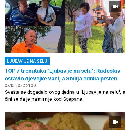
LJUBAV JE NA SELU
TOP 7 trenutaka 'Ljubav je na selu': Radoslav
ostavio djevojke vani, a Smilja odbila prsten
08.10.2023 21:00
Svašta se događalo ovog tjedna u 'Ljubav je na selu', a
čini se da je najmirnije kod Stjepana