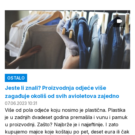
OSTALO
Jeste li znali? Proizvodnja odjeće više
zagađuje okoliš od svih avioletova zajedno
07.06.2023 10:31
Više od pola odjeće koju nosimo je plastična. Plastika
je u zadnjih dvadeset godina premašila i vunu i pamuk
u proizvodnji. Zašto? Najbrže je i najjeftinije. I zato
kupujemo majice koje koštaju po pet, deset eura ili čak