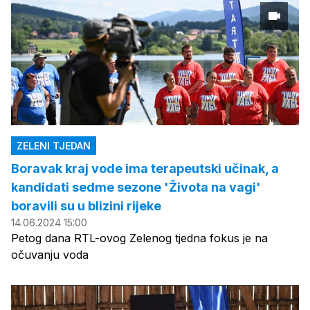
ZELENI TJEDAN
Boravak kraj vode ima terapeutski učinak, a
kandidati sedme sezone 'Života na vagi'
boravili su u blizini rijeke
14.06.2024 15:00
Petog dana RTL-ovog Zelenog tjedna fokus je na
očuvanju voda