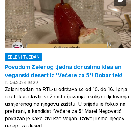
ZELENI TJEDAN
Povodom Zelenog tjedna donosimo idealan
veganski desert iz 'Večere za 5'! Dobar tek!
12.06.2024 16:29
Zeleni tjedan na RTL-u održava se od 10. do 16. lipnja,
a u fokus stavlja važnost očuvanja okoliša i djelovanja
usmjerenog na njegovu zaštitu. U srijedu je fokus na
prehrani, a kandidat 'Večere za 5' Matei Negovetić
pokazao je kako živi kao vegan. Izdvojili smo njegov
recept za desert