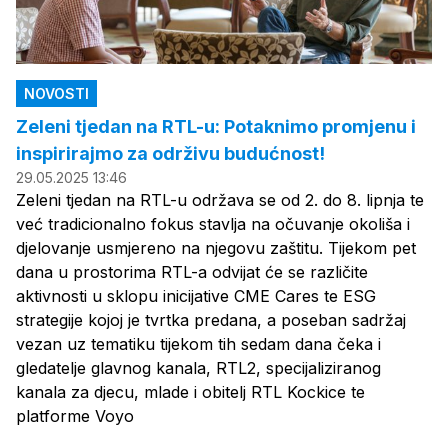
NOVOSTI
Zeleni tjedan na RTL-u: Potaknimo promjenu i
inspirirajmo za održivu budućnost!
29.05.2025 13:46
Zeleni tjedan na RTL-u održava se od 2. do 8. lipnja te
već tradicionalno fokus stavlja na očuvanje okoliša i
djelovanje usmjereno na njegovu zaštitu. Tijekom pet
dana u prostorima RTL-a odvijat će se različite
aktivnosti u sklopu inicijative CME Cares te ESG
strategije kojoj je tvrtka predana, a poseban sadržaj
vezan uz tematiku tijekom tih sedam dana čeka i
gledatelje glavnog kanala, RTL2, specijaliziranog
kanala za djecu, mlade i obitelj RTL Kockice te
platforme Voyo