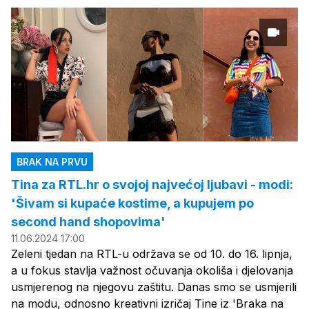
BRAK NA PRVU
Tina za RTL.hr o svojoj najvećoj ljubavi - modi:
'Šivam si kupaće kostime, a kupujem po
second hand shopovima'
11.06.2024 17:00
Zeleni tjedan na RTL-u održava se od 10. do 16. lipnja,
a u fokus stavlja važnost očuvanja okoliša i djelovanja
usmjerenog na njegovu zaštitu. Danas smo se usmjerili
na modu, odnosno kreativni izričaj Tine iz 'Braka na