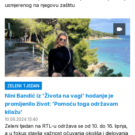
usmjerenog na njegovu zaštitu
ZELENI TJEDAN
Nini Bandić iz 'Života na vagi' hodanje je
promijenilo život: 'Pomoću toga održavam
kilažu'
10.06.2024 13:40
Zeleni tjedan na RTL-u održava se od 10. do 16. lipnja,
a u fokus stavlja važnost očuvanja okoliša i djelovanja