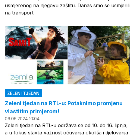
usmjerenog na njegovu zaštitu. Danas smo se usmjerili
na transport
ZELENI TJEDAN
Zeleni tjedan na RTL-u: Potaknimo promjenu
vlastitim primjerom!
06.06.2024 10:04
Zeleni tjedan na RTL-u održava se od 10. do 16. lipnja,
a u fokus stavlja važnost očuvanja okoliša i djelovanja