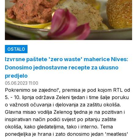
OSTALO
Izvrsne paštete 'zero waste' maherice Nives:
Donosimo jednostavne recepte za ukusno
predjelo
05.06.2023 11:00
Pokrenimo se zajedno!', premisa je pod kojom RTL od
5. - 10. lipnja održava Zeleni tjedan i time šalje poruku
o važnosti očuvanja i djelovanja za zaštitu okoliša.
Glavna misao vodilja Zelenog tjedna je na pozitivan i
inspirativan način podići svijest po pitanju zaštite
okoliša, kako gledateljima, tako i interno. Tema
ponedjeljka je hrana i zato donosimo jedan 'meatless'