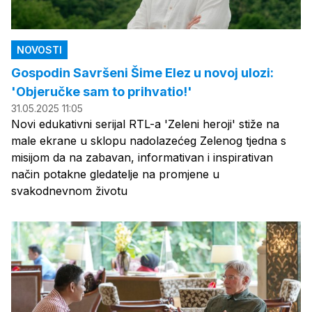
NOVOSTI
Gospodin Savršeni Šime Elez u novoj ulozi:
'Objeručke sam to prihvatio!'
31.05.2025 11:05
Novi edukativni serijal RTL-a 'Zeleni heroji' stiže na
male ekrane u sklopu nadolazećeg Zelenog tjedna s
misijom da na zabavan, informativan i inspirativan
način potakne gledatelje na promjene u
svakodnevnom životu