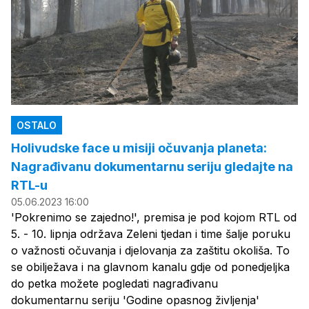
OSTALO
Holivudske face u misiji očuvanja planeta:
Nagrađivanu dokumentarnu seriju gledajte na
RTL-u
05.06.2023 16:00
'Pokrenimo se zajedno!', premisa je pod kojom RTL od
5. - 10. lipnja održava Zeleni tjedan i time šalje poruku
o važnosti očuvanja i djelovanja za zaštitu okoliša. To
se obilježava i na glavnom kanalu gdje od ponedjeljka
do petka možete pogledati nagrađivanu
dokumentarnu seriju 'Godine opasnog življenja'