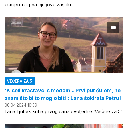
usmjerenog na njegovu zaštitu
VEČERA ZA 5
'Kiseli krastavci s medom... Prvi put čujem, ne
znam što bi to moglo biti': Lana šokirala Petru!
08.04.2024 10:39
Lana Ljubek kuha prvog dana ovotjedne 'Večere za 5'