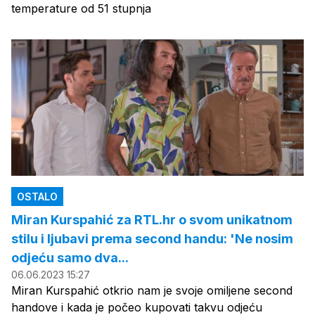
temperature od 51 stupnja
OSTALO
Miran Kurspahić za RTL.hr o svom unikatnom
stilu i ljubavi prema second handu: 'Ne nosim
odjeću samo dva...
06.06.2023 15:27
Miran Kurspahić otkrio nam je svoje omiljene second
handove i kada je počeo kupovati takvu odjeću