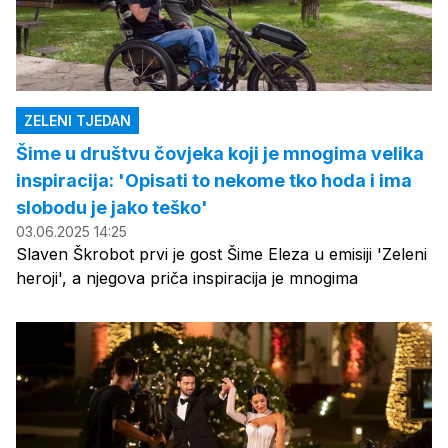
ZELENI TJEDAN
Šime u društvu čovjeka koji je mnogima velika
inspiracija: 'Opisati to nekome tko hoda i ima
slobodu je jako teško'
03.06.2025 14:25
Slaven Škrobot prvi je gost Šime Eleza u emisiji 'Zeleni
heroji', a njegova priča inspiracija je mnogima