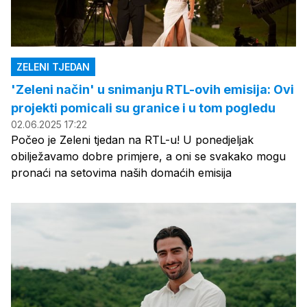
ZELENI TJEDAN
'Zeleni način' u snimanju RTL-ovih emisija: Ovi
projekti pomicali su granice i u tom pogledu
02.06.2025 17:22
Počeo je Zeleni tjedan na RTL-u! U ponedjeljak
obilježavamo dobre primjere, a oni se svakako mogu
pronaći na setovima naših domaćih emisija