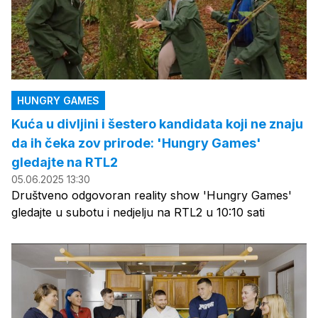
HUNGRY GAMES
Kuća u divljini i šestero kandidata koji ne znaju
da ih čeka zov prirode: 'Hungry Games'
gledajte na RTL2
05.06.2025 13:30
Društveno odgovoran reality show 'Hungry Games'
gledajte u subotu i nedjelju na RTL2 u 10:10 sati