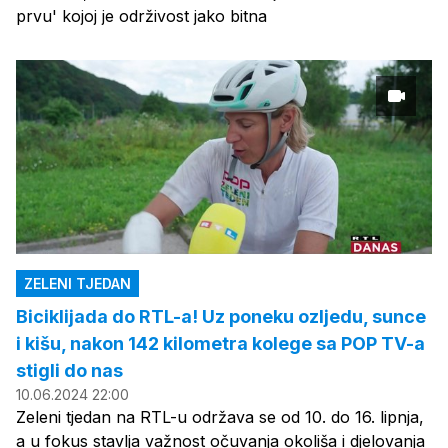
prvu' kojoj je održivost jako bitna
ZELENI TJEDAN
Biciklijada do RTL-a! Uz poneku ozljedu, sunce
i kišu, nakon 142 kilometra kolege sa POP TV-a
stigli do nas
10.06.2024 22:00
Zeleni tjedan na RTL-u održava se od 10. do 16. lipnja,
a u fokus stavlja važnost očuvanja okoliša i djelovanja