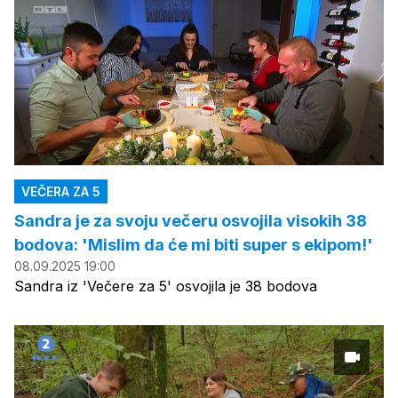
VEČERA ZA 5
Sandra je za svoju večeru osvojila visokih 38
bodova: 'Mislim da će mi biti super s ekipom!'
08.09.2025 19:00
Sandra iz 'Večere za 5' osvojila je 38 bodova