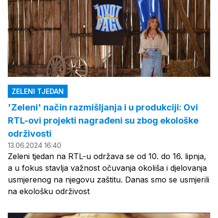
ZELENI TJEDAN
'Zeleni' način razmišljanja i u produkciji: Ovi
RTL-ovi projekti nagrađeni su zbog ekološke
održivosti
13.06.2024 16:40
Zeleni tjedan na RTL-u održava se od 10. do 16. lipnja,
a u fokus stavlja važnost očuvanja okoliša i djelovanja
usmjerenog na njegovu zaštitu. Danas smo se usmjerili
na ekološku održivost