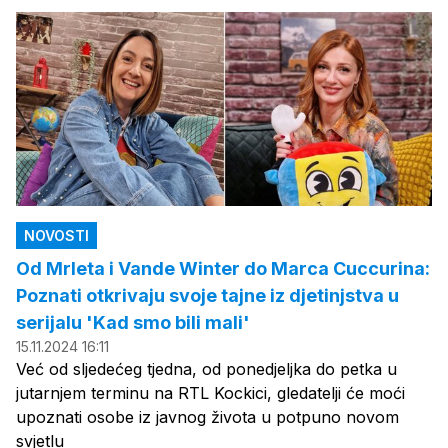
NOVOSTI
Od Mrleta i Vande Winter do Marca Cuccurina:
Poznati otkrivaju svoje tajne iz djetinjstva u
serijalu 'Kad smo bili mali'
15.11.2024 16:11
Već od sljedećeg tjedna, od ponedjeljka do petka u
jutarnjem terminu na RTL Kockici, gledatelji će moći
upoznati osobe iz javnog života u potpuno novom
svjetlu