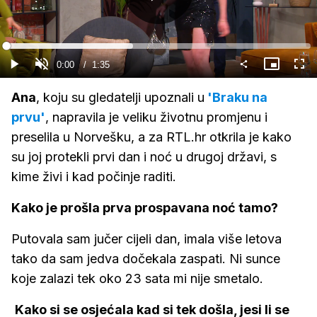
Gledaj
Loaded
:
41.66%
Current
0:00
/
Duration
1:35
Gledaj
Upali
Slika
Cijel
zvuk
u
zasl
slici
Time
Ana
, koju su gledatelji upoznali u
'Braku na
prvu'
, napravila je veliku životnu promjenu i
preselila u Norvešku, a za RTL.hr otkrila je kako
su joj protekli prvi dan i noć u drugoj državi, s
kime živi i kad počinje raditi.
Kako je prošla prva prospavana noć tamo?
Putovala sam jučer cijeli dan, imala više letova
tako da sam jedva dočekala zaspati. Ni sunce
koje zalazi tek oko 23 sata mi nije smetalo.
Kako si se osjećala kad si tek došla, jesi li se