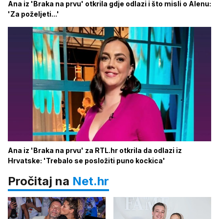
Ana iz 'Braka na prvu' otkrila gdje odlazi i što misli o Alenu:
'Za poželjeti...'
Ana iz 'Braka na prvu' za RTL.hr otkrila da odlazi iz
Hrvatske: 'Trebalo se posložiti puno kockica'
Pročitaj na
Net.hr