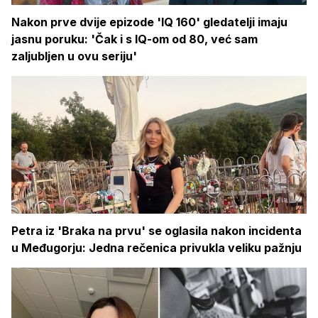
Nakon prve dvije epizode 'IQ 160' gledatelji imaju
jasnu poruku: 'Čak i s IQ-om od 80, već sam
zaljubljen u ovu seriju'
Petra iz 'Braka na prvu' se oglasila nakon incidenta
u Međugorju: Jedna rečenica privukla veliku pažnju