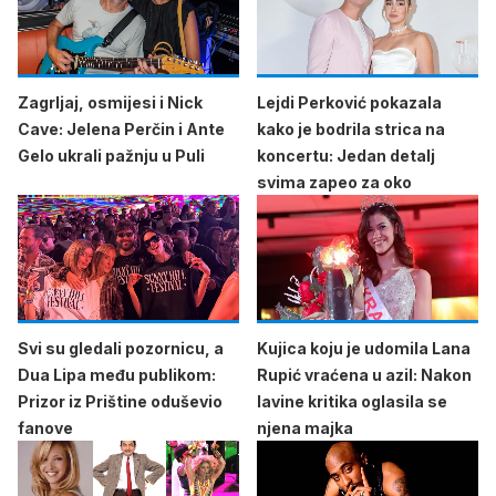
Zagrljaj, osmijesi i Nick
Lejdi Perković pokazala
Cave: Jelena Perčin i Ante
kako je bodrila strica na
Gelo ukrali pažnju u Puli
koncertu: Jedan detalj
svima zapeo za oko
Svi su gledali pozornicu, a
Kujica koju je udomila Lana
Dua Lipa među publikom:
Rupić vraćena u azil: Nakon
Prizor iz Prištine oduševio
lavine kritika oglasila se
fanove
njena majka