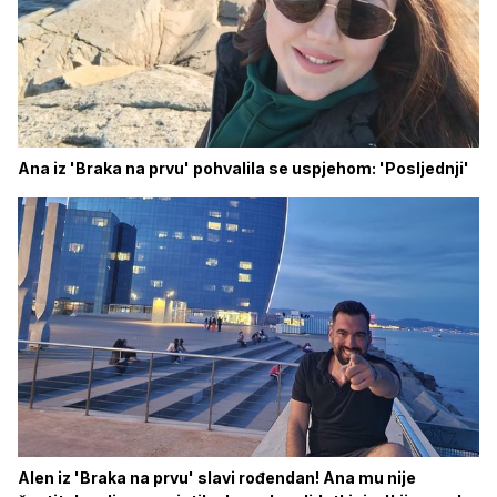
Ana iz 'Braka na prvu' pohvalila se uspjehom: 'Posljednji'
Alen iz 'Braka na prvu' slavi rođendan! Ana mu nije