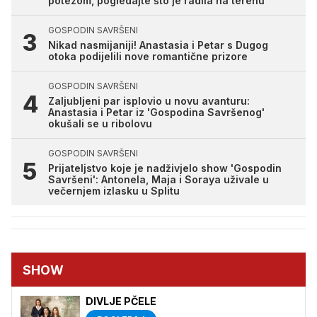
potezom, pogledajte što je radila na terenu
GOSPODIN SAVRŠENI
Nikad nasmijaniji! Anastasia i Petar s Dugog
otoka podijelili nove romantične prizore
GOSPODIN SAVRŠENI
Zaljubljeni par isplovio u novu avanturu:
Anastasia i Petar iz 'Gospodina Savršenog'
okušali se u ribolovu
GOSPODIN SAVRŠENI
Prijateljstvo koje je nadživjelo show 'Gospodin
Savršeni': Antonela, Maja i Soraya uživale u
večernjem izlasku u Splitu
SHOW
DIVLJE PČELE