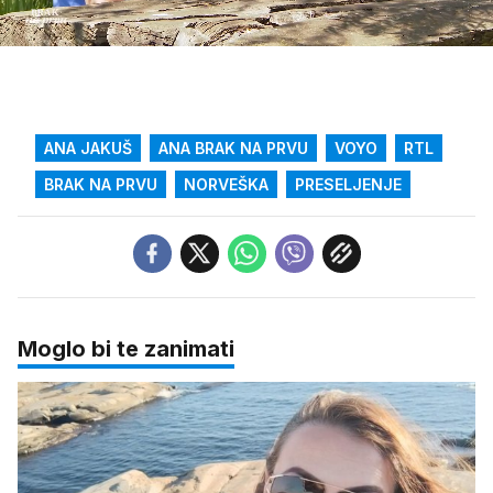
49.90%
/
Upali
zvuk
ANA JAKUŠ
ANA BRAK NA PRVU
VOYO
RTL
BRAK NA PRVU
NORVEŠKA
PRESELJENJE
Moglo bi te zanimati