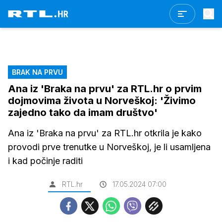
BRAK NA PRVU
Ana iz 'Braka na prvu' za RTL.hr o prvim
dojmovima života u Norveškoj: 'Živimo
zajedno tako da imam društvo'
Ana iz 'Braka na prvu' za RTL.hr otkrila je kako
provodi prve trenutke u Norveškoj, je li usamljena
i kad počinje raditi
RTL.hr
17.05.2024 07:00