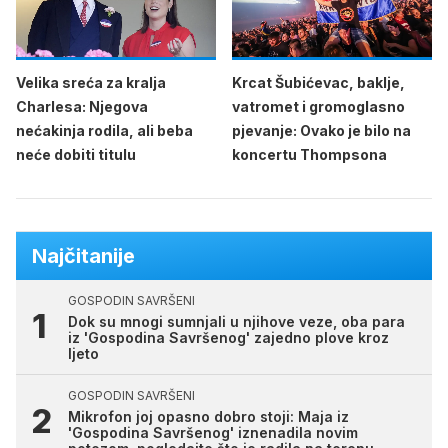
Velika sreća za kralja
Krcat Šubićevac, baklje,
Charlesa: Njegova
vatromet i gromoglasno
nećakinja rodila, ali beba
pjevanje: Ovako je bilo na
neće dobiti titulu
koncertu Thompsona
Najčitanije
GOSPODIN SAVRŠENI
Dok su mnogi sumnjali u njihove veze, oba para
iz 'Gospodina Savršenog' zajedno plove kroz
ljeto
GOSPODIN SAVRŠENI
Mikrofon joj opasno dobro stoji: Maja iz
'Gospodina Savršenog' iznenadila novim