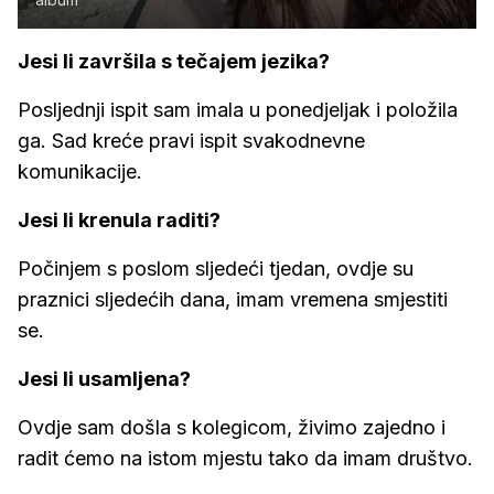
Jesi li završila s tečajem jezika?
Posljednji ispit sam imala u ponedjeljak i položila
ga. Sad kreće pravi ispit svakodnevne
komunikacije.
Jesi li krenula raditi?
Počinjem s poslom sljedeći tjedan, ovdje su
praznici sljedećih dana, imam vremena smjestiti
se.
Jesi li usamljena?
Ovdje sam došla s kolegicom, živimo zajedno i
radit ćemo na istom mjestu tako da imam društvo.