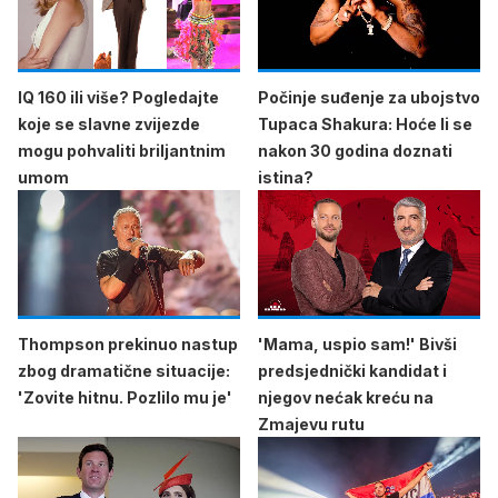
IQ 160 ili više? Pogledajte
Počinje suđenje za ubojstvo
koje se slavne zvijezde
Tupaca Shakura: Hoće li se
mogu pohvaliti briljantnim
nakon 30 godina doznati
umom
istina?
Thompson prekinuo nastup
'Mama, uspio sam!' Bivši
zbog dramatične situacije:
predsjednički kandidat i
'Zovite hitnu. Pozlilo mu je'
njegov nećak kreću na
Zmajevu rutu