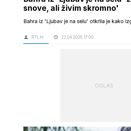
snove, ali živim skromno'
Bahra iz 'Ljubav je na selu' otkrila je kako 
RTL.hr
22.04.2025 17:00
OGLAS