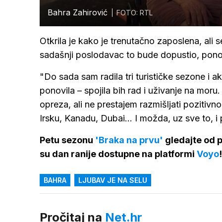
Bahra Zahirović
FOTO: RTL
Otkrila je kako je trenutačno zaposlena, ali s
sadašnji poslodavac to bude dopustio, pono
"Do sada sam radila tri turističke sezone i a
ponovila – spojila bih rad i uživanje na moru
opreza, ali ne prestajem razmišljati pozitivno
Irsku, Kanadu, Dubai... I možda, uz sve to, i
Petu sezonu
'Braka na prvu'
gledajte od p
su dan ranije dostupne na platformi
Voyo
!
BAHRA
LJUBAV JE NA SELU
Pročitaj na
Net.hr