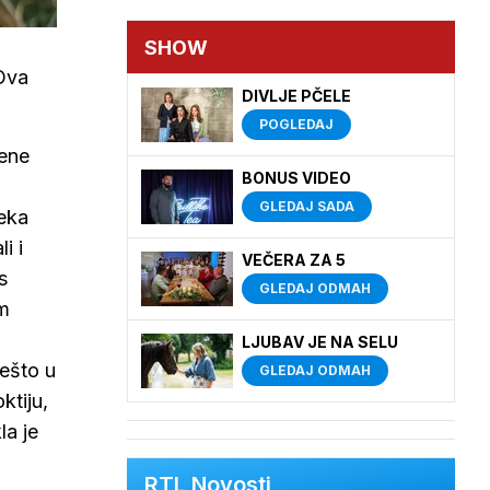
SHOW
 Ova
DIVLJE PČELE
POGLEDAJ
đene
BONUS VIDEO
GLEDAJ SADA
neka
i i
VEČERA ZA 5
s
GLEDAJ ODMAH
em
LJUBAV JE NA SELU
nešto u
GLEDAJ ODMAH
ktiju,
la je
RTL Novosti