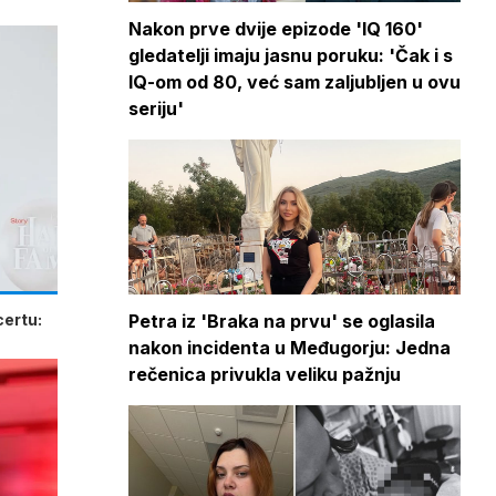
Nakon prve dvije epizode 'IQ 160'
gledatelji imaju jasnu poruku: 'Čak i s
IQ-om od 80, već sam zaljubljen u ovu
seriju'
certu:
Petra iz 'Braka na prvu' se oglasila
nakon incidenta u Međugorju: Jedna
rečenica privukla veliku pažnju