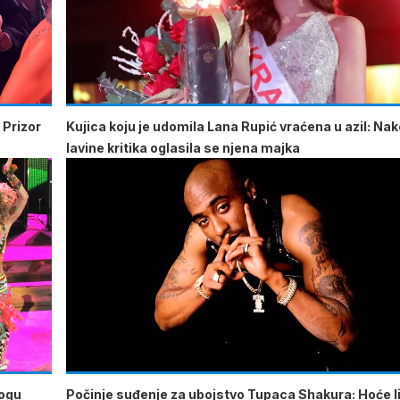
 Prizor
Kujica koju je udomila Lana Rupić vraćena u azil: Na
lavine kritika oglasila se njena majka
mogu
Počinje suđenje za ubojstvo Tupaca Shakura: Hoće li