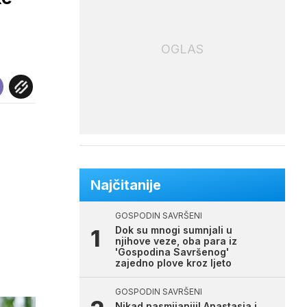
OGLAS
Najčitanije
GOSPODIN SAVRŠENI
Dok su mnogi sumnjali u
njihove veze, oba para iz
'Gospodina Savršenog'
zajedno plove kroz ljeto
GOSPODIN SAVRŠENI
Nikad nasmijaniji! Anastasia i