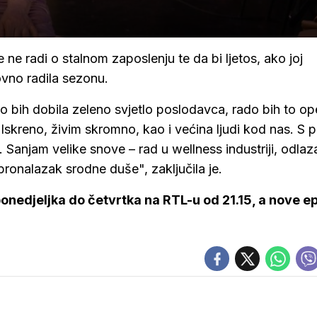
e ne radi o stalnom zaposlenju te da bi ljetos, ako joj
vno radila sezonu.
ko bih dobila zeleno svjetlo poslodavca, rado bih to op
. Iskreno, živim skromno, kao i većina ljudi kod nas. S 
. Sanjam velike snove – rad u wellness industriji, odlaz
 pronalazak srodne duše", zaključila je.
onedjeljka do četvrtka na RTL-u od 21.15, a nove e