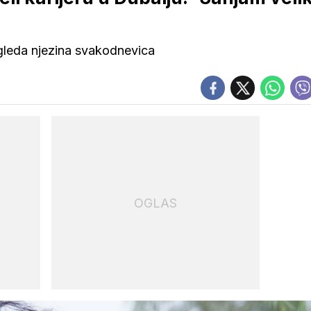
izgleda njezina svakodnevica
OGLAS