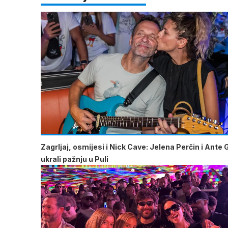
Zagrljaj, osmijesi i Nick Cave: Jelena Perčin i Ante 
ukrali pažnju u Puli