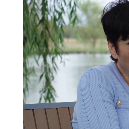
Loaded
:
45.09%