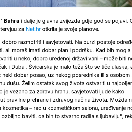
u'
Bahra
i dalje je glavna zvijezda gdje god se pojavi.
ntervjuu za
Net.hr
otkrila je svoje planove.
lo dobro razmotriti i savjetovati. Na burzi postoje odre
iti, ali moraš imati dobar plan i podršku. Kad bih mogla
stvariti u nekoj dobro uređenoj državi vani – može biti 
k i Dubai. Švicarska je malo teža što se tiče ulaska, al
roz neki dobar posao, uz nekog posrednika ili s osobom 
odnu dušu. Želim ostatak svog života ostvariti u najbolj
što je vezano za zdravu hranu, savjetovati ljude kako
put pravilne prehrane i zdravog načina života. Možda 
 kozmetika – rad u kozmetičkom salonu, uređivanje no
zbiljno baviti, da bih to stvarno radila s ljubavlju", rek