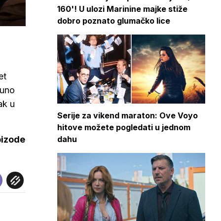
160'! U ulozi Marinine majke stiže
dobro poznato glumačko lice
et
puno
ak u
Serije za vikend maraton: Ove Voyo
hitove možete pogledati u jednom
dahu
pizode