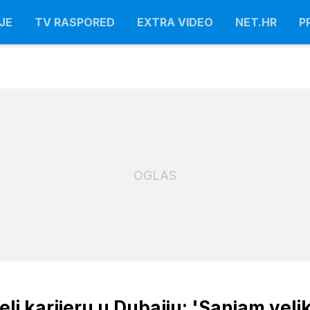
JE
TV RASPORED
EXTRA VIDEO
NET.HR
P
OGLAS
eli karijeru u Dubaiju: 'Sanjam veli