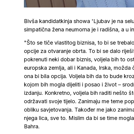
/
Upali
zvuk
Bivša kandidatkinja showa 'Ljubav je na sel
simpatična žena neumorna je i radišna, a u i
"Što se tiče vlastitog biznisa, to bi se treba
opcije za otvaranje obrta. To bi se dalo riješ
pokrenuti neki dobar biznis, voljela bih to o
europska zemlja, ali i Kanada, Irska, možda ča
ona bi bila opcija. Voljela bih da to bude k
kojom bih mogla dijeliti i posao i život – sr
izdanju. Konkretno, voljela bih raditi nešto 
održavati svoje tijelo. Zanimaju me teme po
obliku savjetovanja. Također me jako zanima
njega lica, sve to. Mislim da bi se time mogla o
Bahra.