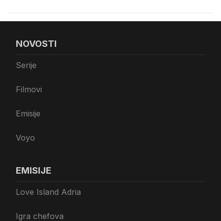
NOVOSTI
Serije
Filmovi
Emisije
Voyo
EMISIJE
Love Island Adria
Igra chefova