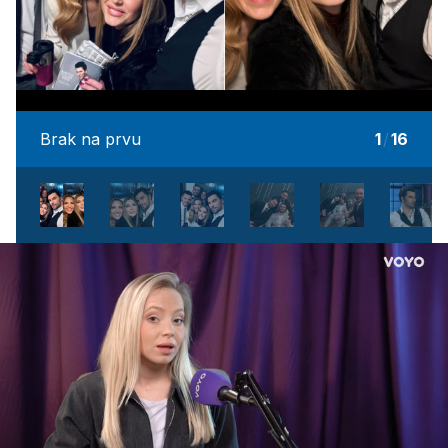
Brak na prvu
1
/
16