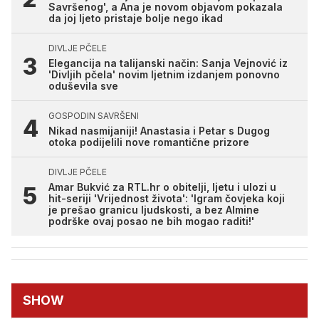
Savršenog', a Ana je novom objavom pokazala
da joj ljeto pristaje bolje nego ikad
DIVLJE PČELE
Elegancija na talijanski način: Sanja Vejnović iz
'Divljih pčela' novim ljetnim izdanjem ponovno
oduševila sve
GOSPODIN SAVRŠENI
Nikad nasmijaniji! Anastasia i Petar s Dugog
otoka podijelili nove romantične prizore
DIVLJE PČELE
Amar Bukvić za RTL.hr o obitelji, ljetu i ulozi u
hit-seriji 'Vrijednost života': 'Igram čovjeka koji
je prešao granicu ljudskosti, a bez Almine
podrške ovaj posao ne bih mogao raditi!'
SHOW