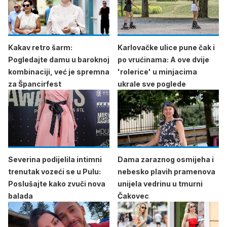
Kakav retro šarm:
Karlovačke ulice pune čak i
Pogledajte damu u baroknoj
po vrućinama: A ove dvije
kombinaciji, već je spremna
'rolerice' u minjacima
za Špancirfest
ukrale sve poglede
Severina podijelila intimni
Dama zaraznog osmijeha i
trenutak vozeći se u Pulu:
nebesko plavih pramenova
Poslušajte kako zvuči nova
unijela vedrinu u tmurni
balada
Čakovec