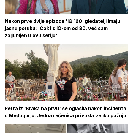
Nakon prve dvije epizode 'IQ 160' gledatelji imaju
jasnu poruku: 'Čak i s IQ-om od 80, već sam
zaljubljen u ovu seriju'
Petra iz 'Braka na prvu' se oglasila nakon incidenta
u Međugorju: Jedna rečenica privukla veliku pažnju