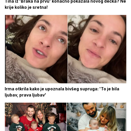
Tina iz 'Braka na prvu' konačno pokazala novog dečka? Ne
krije koliko je sretna!
Irma otkrila kako je upoznala bivšeg supruga: 'To je bila
ljubav, prava ljubav'