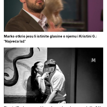
Marko otkrio jesu li istinite glasine o njemu i Kristini G.:
'Najveća laž'