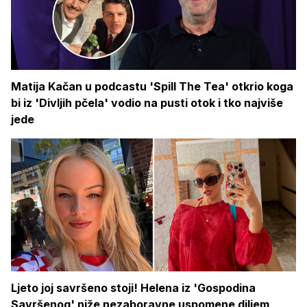
Matija Kačan u podcastu 'Spill The Tea' otkrio koga
bi iz 'Divljih pčela' vodio na pusti otok i tko najviše
jede
Ljeto joj savršeno stoji! Helena iz 'Gospodina
Savršenog' niže nezaboravne uspomene diljem