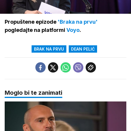
Loaded
:
3.54%
/
Upali
zvuk
Propuštene epizode
'Braka na prvu'
pogledajte na platformi
Voyo
.
BRAK NA PRVU
DEAN PELIĆ
Moglo bi te zanimati