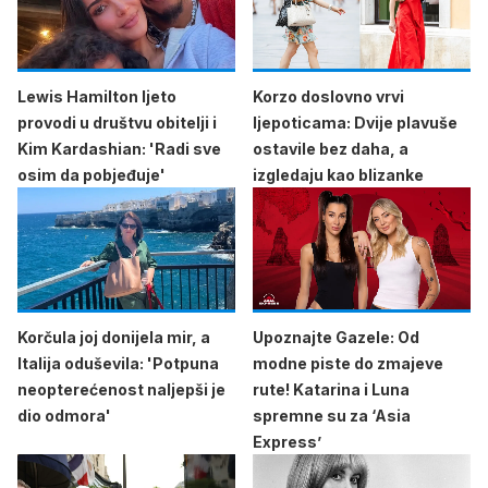
Lewis Hamilton ljeto
Korzo doslovno vrvi
provodi u društvu obitelji i
ljepoticama: Dvije plavuše
Kim Kardashian: 'Radi sve
ostavile bez daha, a
osim da pobjeđuje'
izgledaju kao blizanke
Korčula joj donijela mir, a
Upoznajte Gazele: Od
Italija oduševila: 'Potpuna
modne piste do zmajeve
neopterećenost naljepši je
rute! Katarina i Luna
dio odmora'
spremne su za ‘Asia
Express’