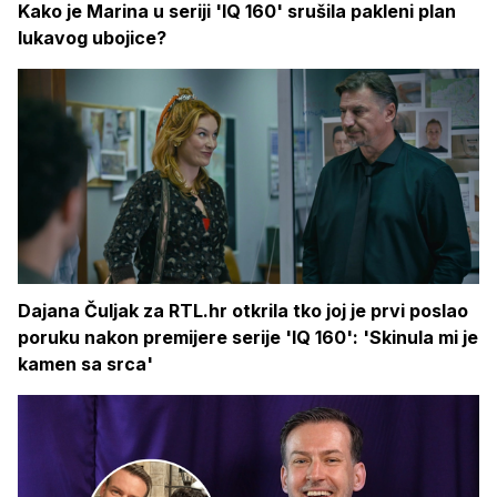
Kako je Marina u seriji 'IQ 160' srušila pakleni plan
lukavog ubojice?
Dajana Čuljak za RTL.hr otkrila tko joj je prvi poslao
poruku nakon premijere serije 'IQ 160': 'Skinula mi je
kamen sa srca'