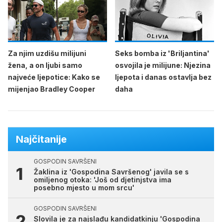
Za njim uzdišu milijuni
Seks bomba iz 'Briljantina'
žena, a on ljubi samo
osvojila je milijune: Njezina
najveće ljepotice: Kako se
ljepota i danas ostavlja bez
mijenjao Bradley Cooper
daha
Najčitanije
GOSPODIN SAVRŠENI
Žaklina iz 'Gospodina Savršenog' javila se s
omiljenog otoka: 'Još od djetinjstva ima
posebno mjesto u mom srcu'
GOSPODIN SAVRŠENI
Slovila je za najslađu kandidatkinju 'Gospodina