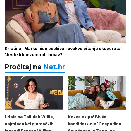
Kristina i Marko nisu očekivali ovakvo pitanje eksperata!
'Jeste li konzumirali ljubav?'
Pročitaj na
Net.hr
Udala se Tallulah Willis,
Kakva ekipa! Bivše
najmlađa kći glumačkih
kandidatkinje 'Gospodina
legendi Brucea Willisa i
Savršenog' u Zadru se