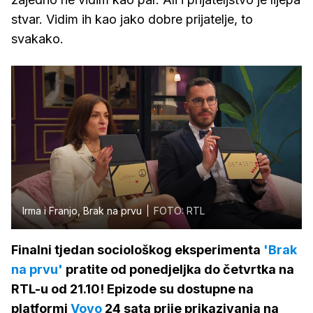
stvar. Vidim ih kao jako dobre prijatelje, to
svakako.
Irma i Franjo, Brak na prvu
FOTO: RTL
Finalni tjedan sociološkog eksperimenta
'Brak
na prvu'
pratite od ponedjeljka do četvrtka na
RTL-u od 21.10! Epizode su dostupne na
platformi
Voyo
24 sata prije prikazivanja na