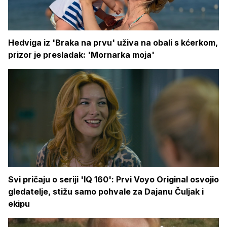
Hedviga iz 'Braka na prvu' uživa na obali s kćerkom,
prizor je presladak: 'Mornarka moja'
Svi pričaju o seriji 'IQ 160': Prvi Voyo Original osvojio
gledatelje, stižu samo pohvale za Dajanu Čuljak i
ekipu