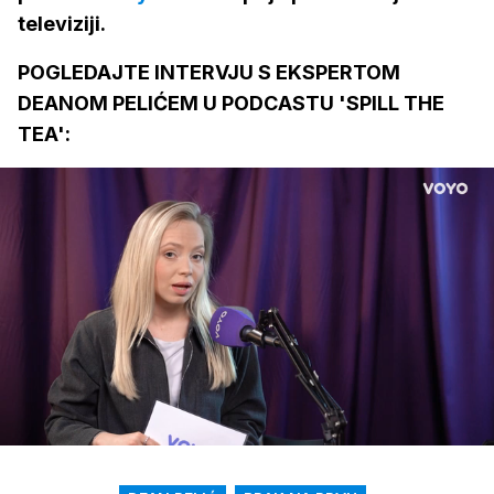
televiziji.
POGLEDAJTE INTERVJU S EKSPERTOM
DEANOM PELIĆEM U PODCASTU 'SPILL THE
TEA':
Loaded
:
3.54%
/
Upali
zvuk