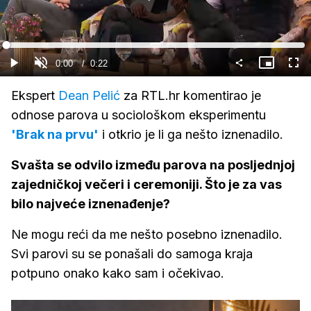
Gledaj
Loaded
:
100.00%
Current
0:00
/
Duration
0:22
Gledaj
Upali
Slika
Cijel
zvuk
u
zasl
slici
Time
Ekspert
Dean Pelić
za RTL.hr komentirao je
odnose parova u sociološkom eksperimentu
'Brak na prvu'
i otkrio je li ga nešto iznenadilo.
Svašta se odvilo između parova na posljednjoj
zajedničkoj večeri i ceremoniji. Što je za vas
bilo najveće iznenađenje?
Ne mogu reći da me nešto posebno iznenadilo.
Svi parovi su se ponašali do samoga kraja
potpuno onako kako sam i očekivao.