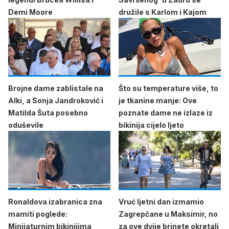
Demi Moore
družile s Karlom i Kajom
Brojne dame zablistale na
Što su temperature više, to
Alki, a Sonja Jandroković i
je tkanine manje: Ove
Matilda Šuta posebno
poznate dame ne izlaze iz
oduševile
bikinija cijelo ljeto
Ronaldova izabranica zna
Vruć ljetni dan izmamio
mamiti poglede:
Zagrepčane u Maksimir, no
Minijaturnim bikinijima
za ove dvije brinete okretali