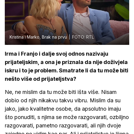
Kristina i Marko, Brak na prvu
FOTO: RTL
Irma i Franjo i dalje svoj odnos nazivaju
prijateljskim, a ona je priznala da nije doživjela
iskru i to je problem. Smatrate li da tu može biti
nešto više od prijateljstva?
Ne, ne mislim da tu može biti išta više. Nisam
dobio od njih nikakvu takvu vibru. Mislim da su
jako, jako kvalitetne osobe, da apsolutno imaju
što ponuditi, s njima se može razgovarati, ozbiljno
razgovarati, pametno razgovarati, ali njih dvoje
zajedno ne vidim kao par. Ali i prijateljstvo je lijepa