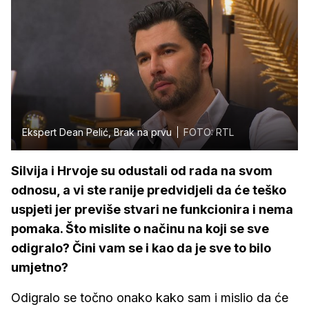
Ekspert Dean Pelić, Brak na prvu
FOTO: RTL
Silvija i Hrvoje su odustali od rada na svom
odnosu, a vi ste ranije predvidjeli da će teško
uspjeti jer previše stvari ne funkcionira i nema
pomaka. Što mislite o načinu na koji se sve
odigralo? Čini vam se i kao da je sve to bilo
umjetno?
Odigralo se točno onako kako sam i mislio da će