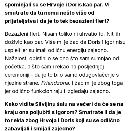
spominjali su se Hrvoje i Doris kao par. Vi
smatrate da tu nema nešto više od
prijateljstva i da je to tek bezazleni flert?
Bezazleni flert. Nisam toliko ni uhvatio to. Niti ih
doživio kao par. Više mi je žao da Doris i Igor nisu
uspjeli jer su imali odličnu energiju zajedno.
Nažalost, obistinilo se ono što sam sumnjao od
početka, a što sam i rekao na posljednjoj
ceremoniji - da je to bilo samo odugovlačenje s
njezine strane.
Friendzona
. I žao mi je zbog toga
jer odlično funkcioniraju i izgledaju zajedno.
Kako vidite Silvijinu šalu na večeri da će se na
kraju ona poljubiti s Igorom? Smatrate li da je
to rekla zbog Hrvoja i Doris koji su se odlično
zabavljali i smijali zajedno?