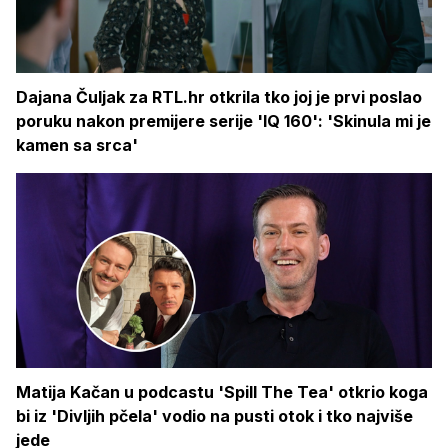
Dajana Čuljak za RTL.hr otkrila tko joj je prvi poslao
poruku nakon premijere serije 'IQ 160': 'Skinula mi je
kamen sa srca'
Matija Kačan u podcastu 'Spill The Tea' otkrio koga
bi iz 'Divljih pčela' vodio na pusti otok i tko najviše
jede