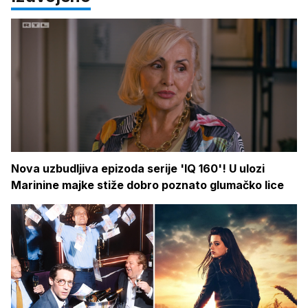
Nova uzbudljiva epizoda serije 'IQ 160'! U ulozi
Marinine majke stiže dobro poznato glumačko lice