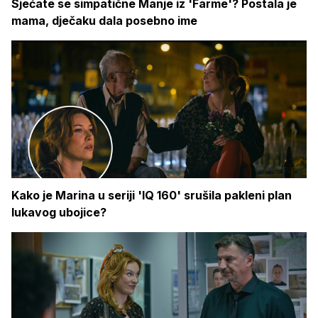
Sjećate se simpatične Manje iz 'Farme'? Postala je
mama, dječaku dala posebno ime
Kako je Marina u seriji 'IQ 160' srušila pakleni plan
lukavog ubojice?