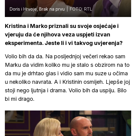
Doris i Hrvoje, Brak na prvu
FOTO: RTL
Kristina i Marko priznali su svoje osjećaje i
vjeruju da će njihova veza uspjeti izvan
eksperimenta. Jeste li i vi takvog uvjerenja?
Volio bih da da. Na posljednjoj večeri rekao sam
Marku da vidim koliko mu je stalo s obzirom na to
da mu je drhtao glas i vidio sam mu suze u očima
u nekoliko navrata. A i Kristinin osmijeh. Ljepše joj
stoji nego ljutnja i drama. Volio bih da uspiju. Bilo
bi mi drago.