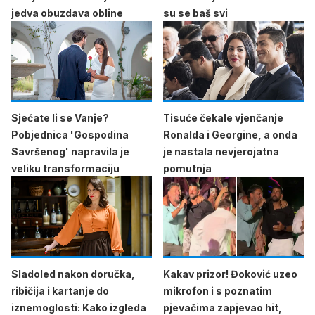
jedva obuzdava obline
su se baš svi
Sjećate li se Vanje?
Tisuće čekale vjenčanje
Pobjednica 'Gospodina
Ronalda i Georgine, a onda
Savršenog' napravila je
je nastala nevjerojatna
veliku transformaciju
pomutnja
Sladoled nakon doručka,
Kakav prizor! Đoković uzeo
ribičija i kartanje do
mikrofon i s poznatim
iznemoglosti: Kako izgleda
pjevačima zapjevao hit,