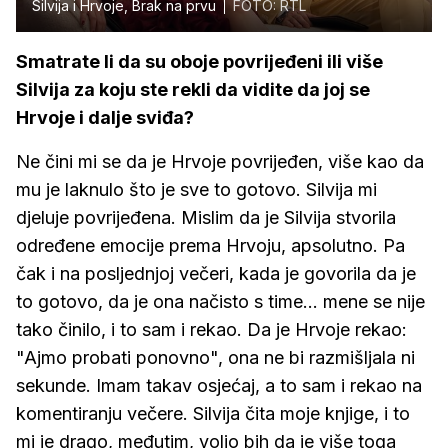
Silvija i Hrvoje, Brak na prvu
FOTO: RTL
Smatrate li da su oboje povrijeđeni ili više
Silvija za koju ste rekli da vidite da joj se
Hrvoje i dalje sviđa?
Ne čini mi se da je Hrvoje povrijeđen, više kao da
mu je laknulo što je sve to gotovo. Silvija mi
djeluje povrijeđena. Mislim da je Silvija stvorila
određene emocije prema Hrvoju, apsolutno. Pa
čak i na posljednjoj večeri, kada je govorila da je
to gotovo, da je ona načisto s time... mene se nije
tako činilo, i to sam i rekao. Da je Hrvoje rekao:
"Ajmo probati ponovno", ona ne bi razmišljala ni
sekunde. Imam takav osjećaj, a to sam i rekao na
komentiranju večere. Silvija čita moje knjige, i to
mi je drago, međutim, volio bih da je više toga