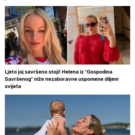
Ljeto joj savršeno stoji! Helena iz 'Gospodina
Savršenog' niže nezaboravne uspomene diljem
svijeta