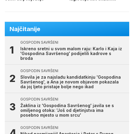
Najčitanije
GOSPODIN SAVRŠENI
Iskreno sretni u svom malom raju: Karlo i Kaja iz
'Gospodina Savršenog' podijelili kadrove s
broda
GOSPODIN SAVRŠENI
Slovila je za najslađu kandidatkinju 'Gospodina
Savršenog', a Ana je novom objavom pokazala
da joj ljeto pristaje bolje nego ikad
GOSPODIN SAVRŠENI
Žaklina iz 'Gospodina Savršenog' javila se s
omiljenog otoka: 'Još od djetinjstva ima
posebno mjesto u mom srcu'
GOSPODIN SAVRŠENI
Nikad nasmijaniji! Anastasia i Petar s Dugog