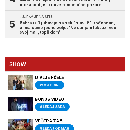
otoka podijelili nove romantične prizore
LJUBAV JE NA SELU
Bahra iz 'Ljubav je na selu' slavi 61. rođendan,
a ima samo jednu želju: 'Ne sanjam luksuz, već
svoj mali, topli dom'
SHOW
DIVLJE PČELE
POGLEDAJ
BONUS VIDEO
GLEDAJ SADA
VEČERA ZA 5
GLEDAJ ODMAH