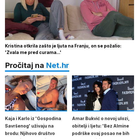
Kristina otkrila zašto je ljuta na Franju, on se požalio:
'Zvala me pred curama...'
Pročitaj na
Net.hr
Kaja i Karlo iz 'Gospodina
Amar Bukvić o novoj ulozi,
Savršenog' uživaju na
obitelji i ljetu: 'Bez Almine
brodu: Njihovo društvo
podrške ovaj posao ne bih