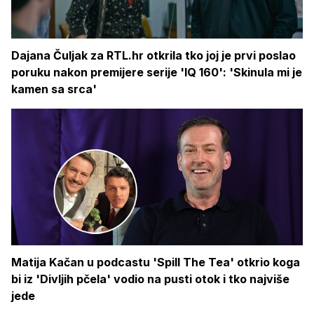
Dajana Čuljak za RTL.hr otkrila tko joj je prvi poslao
poruku nakon premijere serije 'IQ 160': 'Skinula mi je
kamen sa srca'
Matija Kačan u podcastu 'Spill The Tea' otkrio koga
bi iz 'Divljih pčela' vodio na pusti otok i tko najviše
jede