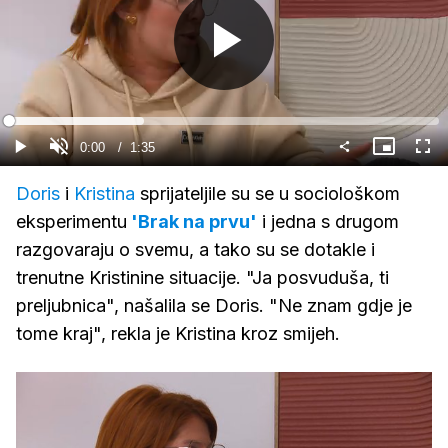
Gledaj
Loaded
:
31.43%
Current
0:00
/
Duration
1:35
Gledaj
Upali
Slika
Cijel
zvuk
u
zasl
slici
Time
Doris
i
Kristina
sprijateljile su se u sociološkom
eksperimentu
'Brak na prvu'
i jedna s drugom
razgovaraju o svemu, a tako su se dotakle i
trenutne Kristinine situacije. "Ja posvuduša, ti
preljubnica", našalila se Doris. "Ne znam gdje je
tome kraj", rekla je Kristina kroz smijeh.