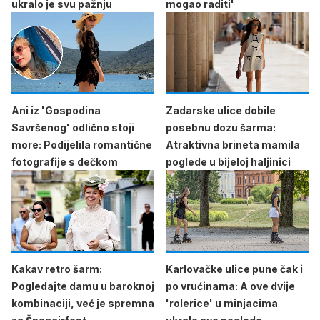
ukralo je svu pažnju
mogao raditi'
Ani iz 'Gospodina
Zadarske ulice dobile
Savršenog' odlično stoji
posebnu dozu šarma:
more: Podijelila romantične
Atraktivna brineta mamila
fotografije s dečkom
poglede u bijeloj haljinici
Kakav retro šarm:
Karlovačke ulice pune čak i
Pogledajte damu u baroknoj
po vrućinama: A ove dvije
kombinaciji, već je spremna
'rolerice' u minjacima