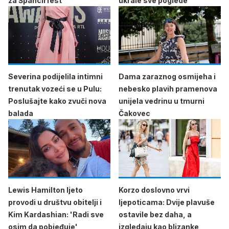
za Špancirfest
ukrale sve poglede
Severina podijelila intimni
Dama zaraznog osmijeha i
trenutak vozeći se u Pulu:
nebesko plavih pramenova
Poslušajte kako zvuči nova
unijela vedrinu u tmurni
balada
Čakovec
Lewis Hamilton ljeto
Korzo doslovno vrvi
provodi u društvu obitelji i
ljepoticama: Dvije plavuše
Kim Kardashian: 'Radi sve
ostavile bez daha, a
osim da pobjeđuje'
izgledaju kao blizanke