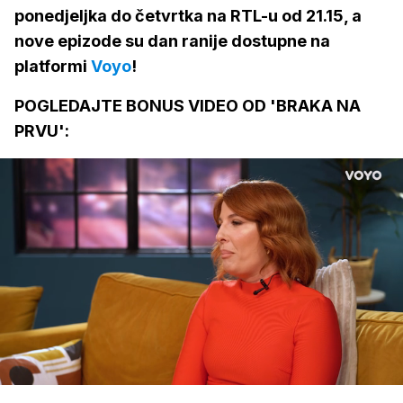
ponedjeljka do četvrtka na RTL-u od 21.15, a
nove epizode su dan ranije dostupne na
platformi
Voyo
!
POGLEDAJTE BONUS VIDEO OD 'BRAKA NA
PRVU':
Loaded
:
51.28%
/
Upali
zvuk