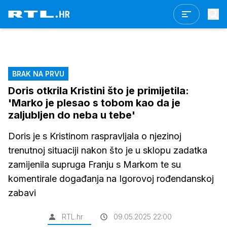
BRAK NA PRVU
Doris otkrila Kristini što je primijetila:
'Marko je plesao s tobom kao da je
zaljubljen do neba u tebe'
Doris je s Kristinom raspravljala o njezinoj
trenutnoj situaciji nakon što je u sklopu zadatka
zamijenila supruga Franju s Markom te su
komentirale događanja na Igorovoj rođendanskoj
zabavi
RTL.hr
09.05.2025 22:00