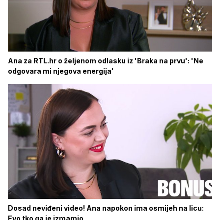
Ana za RTL.hr o željenom odlasku iz 'Braka na prvu': 'Ne
odgovara mi njegova energija'
Dosad neviđeni video! Ana napokon ima osmijeh na licu:
Evo tko ga je izmamio