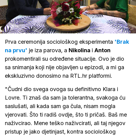
Loaded
:
44.91%
/
Upali
zvuk
Prva ceremonija sociološkog eksperimenta
'Brak
na prvu'
je iza parova, a
Nikolina
i
Anton
prokomentirali su određene situacije. Ovo je dio
sa snimanja koji nije objavljen u epizodi, a mi ga
ekskluzivno donosimo na RTL.hr platformi.
"Čudni dio svega ovoga su definitivno Klara i
Lovre. Ti znaš da sam ja tolerantna, svakoga ću
saslušati, ali kada sam ga čula, nisam mogla
vjerovati. Što ti radiš ovdje, što ti pričaš. Baš me
naživcirao. Mene teško naživcirati, ali taj njegov
pristup je jako djetinjast, kontra sociološkog