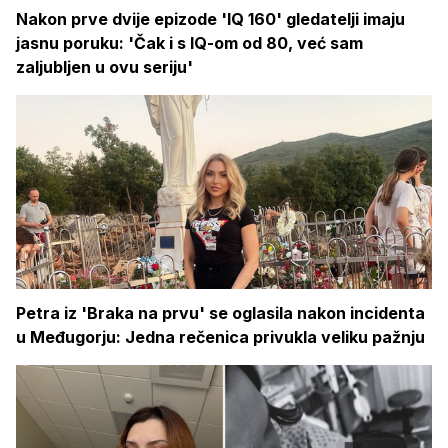
Nakon prve dvije epizode 'IQ 160' gledatelji imaju
jasnu poruku: 'Čak i s IQ-om od 80, već sam
zaljubljen u ovu seriju'
Petra iz 'Braka na prvu' se oglasila nakon incidenta
u Međugorju: Jedna rečenica privukla veliku pažnju