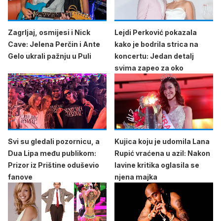
Zagrljaj, osmijesi i Nick
Lejdi Perković pokazala
Cave: Jelena Perčin i Ante
kako je bodrila strica na
Gelo ukrali pažnju u Puli
koncertu: Jedan detalj
svima zapeo za oko
Svi su gledali pozornicu, a
Kujica koju je udomila Lana
Dua Lipa među publikom:
Rupić vraćena u azil: Nakon
Prizor iz Prištine oduševio
lavine kritika oglasila se
fanove
njena majka