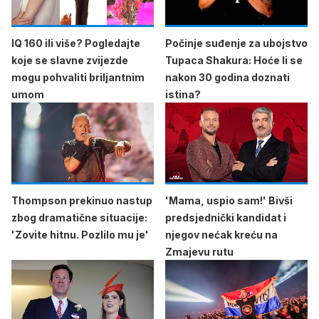
IQ 160 ili više? Pogledajte
Počinje suđenje za ubojstvo
koje se slavne zvijezde
Tupaca Shakura: Hoće li se
mogu pohvaliti briljantnim
nakon 30 godina doznati
umom
istina?
Thompson prekinuo nastup
'Mama, uspio sam!' Bivši
zbog dramatične situacije:
predsjednički kandidat i
'Zovite hitnu. Pozlilo mu je'
njegov nećak kreću na
Zmajevu rutu