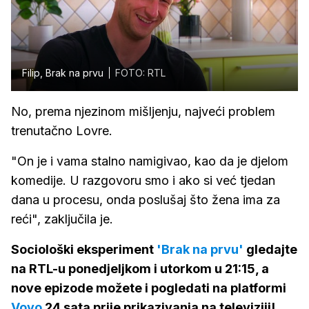
Filip, Brak na prvu
FOTO: RTL
No, prema njezinom mišljenju, najveći problem
trenutačno Lovre.
"On je i vama stalno namigivao, kao da je djelom
komedije. U razgovoru smo i ako si već tjedan
dana u procesu, onda poslušaj što žena ima za
reći", zaključila je.
Sociološki eksperiment
'Brak na prvu'
gledajte
na RTL-u ponedjeljkom i utorkom u 21:15, a
nove epizode možete i pogledati na platformi
Voyo
24 sata prije prikazivanja na televiziji!