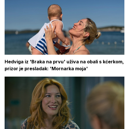
Hedviga iz 'Braka na prvu' uživa na obali s kćerkom,
prizor je presladak: 'Mornarka moja'