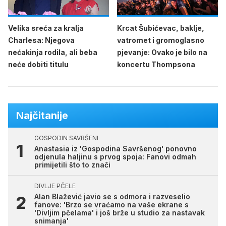
Velika sreća za kralja
Krcat Šubićevac, baklje,
Charlesa: Njegova
vatromet i gromoglasno
nećakinja rodila, ali beba
pjevanje: Ovako je bilo na
neće dobiti titulu
koncertu Thompsona
Najčitanije
GOSPODIN SAVRŠENI
Anastasia iz 'Gospodina Savršenog' ponovno
odjenula haljinu s prvog spoja: Fanovi odmah
primijetili što to znači
DIVLJE PČELE
Alan Blažević javio se s odmora i razveselio
fanove: 'Brzo se vraćamo na vaše ekrane s
'Divljim pčelama' i još brže u studio za nastavak
snimanja'