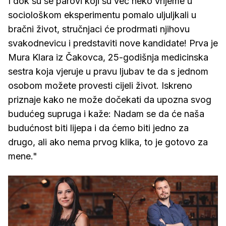
I dok su se parovi koji su već neko vrijeme u
sociološkom eksperimentu pomalo uljuljkali u
bračni život, stručnjaci će prodrmati njihovu
svakodnevicu i predstaviti nove kandidate! Prva je
Mura Klara iz Čakovca, 25-godišnja medicinska
sestra koja vjeruje u pravu ljubav te da s jednom
osobom možete provesti cijeli život. Iskreno
priznaje kako ne može dočekati da upozna svog
budućeg supruga i kaže: Nadam se da će naša
budućnost biti lijepa i da ćemo biti jedno za
drugo, ali ako nema prvog klika, to je gotovo za
mene."