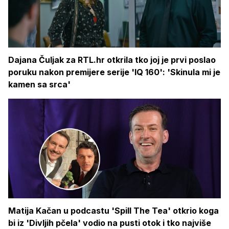
Dajana Čuljak za RTL.hr otkrila tko joj je prvi poslao
poruku nakon premijere serije 'IQ 160': 'Skinula mi je
kamen sa srca'
Matija Kačan u podcastu 'Spill The Tea' otkrio koga
bi iz 'Divljih pčela' vodio na pusti otok i tko najviše