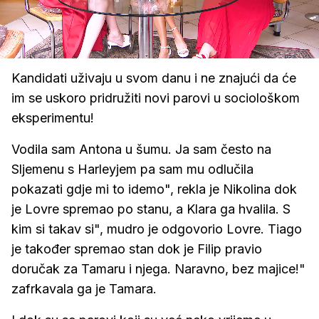
Loaded
:
92.91%
/
Upali
zvuk
Kandidati uživaju u svom danu i ne znajući da će
im se uskoro pridružiti novi parovi u sociološkom
eksperimentu!
Vodila sam Antona u šumu. Ja sam često na
Sljemenu s Harleyjem pa sam mu odlučila
pokazati gdje mi to idemo", rekla je Nikolina dok
je Lovre spremao po stanu, a Klara ga hvalila. S
kim si takav si", mudro je odgovorio Lovre. Tiago
je također spremao stan dok je Filip pravio
doručak za Tamaru i njega. Naravno, bez majice!"
zafrkavala ga je Tamara.