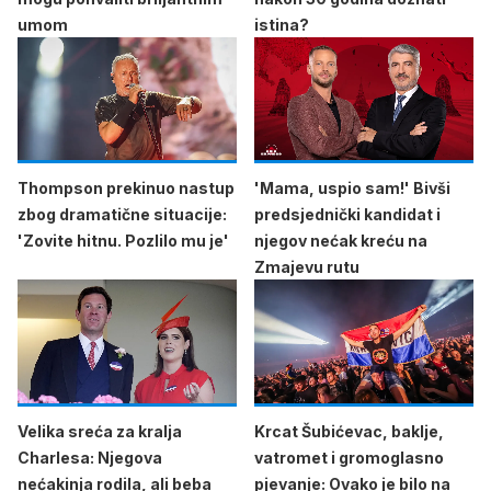
umom
istina?
Thompson prekinuo nastup
'Mama, uspio sam!' Bivši
zbog dramatične situacije:
predsjednički kandidat i
'Zovite hitnu. Pozlilo mu je'
njegov nećak kreću na
Zmajevu rutu
Velika sreća za kralja
Krcat Šubićevac, baklje,
Charlesa: Njegova
vatromet i gromoglasno
nećakinja rodila, ali beba
pjevanje: Ovako je bilo na