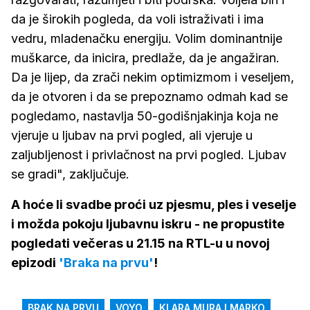
da je širokih pogleda, da voli istraživati i ima
vedru, mladenačku energiju. Volim dominantnije
muškarce, da inicira, predlaže, da je angažiran.
Da je lijep, da zrači nekim optimizmom i veseljem,
da je otvoren i da se prepoznamo odmah kad se
pogledamo, nastavlja 50-godišnjakinja koja ne
vjeruje u ljubav na prvi pogled, ali vjeruje u
zaljubljenost i privlačnost na prvi pogled. Ljubav
se gradi", zaključuje.
A hoće li svadbe proći uz pjesmu, ples i veselje
i možda pokoju ljubavnu iskru - ne propustite
pogledati večeras u 21.15 na RTL-u u novoj
epizodi
'Braka na prvu'
!
BRAK NA PRVU
VOYO
KLARA MURA I MARKO