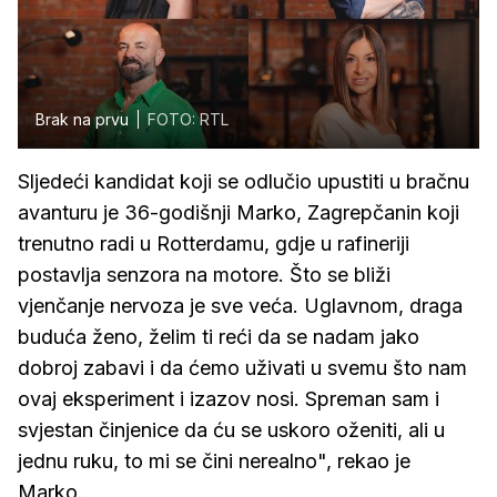
Brak na prvu
FOTO: RTL
Sljedeći kandidat koji se odlučio upustiti u bračnu
avanturu je 36-godišnji Marko, Zagrepčanin koji
trenutno radi u Rotterdamu, gdje u rafineriji
postavlja senzora na motore. Što se bliži
vjenčanje nervoza je sve veća. Uglavnom, draga
buduća ženo, želim ti reći da se nadam jako
dobroj zabavi i da ćemo uživati u svemu što nam
ovaj eksperiment i izazov nosi. Spreman sam i
svjestan činjenice da ću se uskoro oženiti, ali u
jednu ruku, to mi se čini nerealno", rekao je
Marko.