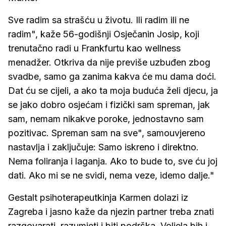
Sve radim sa strašću u životu. Ili radim ili ne
radim", kaže 56-godišnji Osječanin Josip, koji
trenutačno radi u Frankfurtu kao wellness
menadžer. Otkriva da nije previše uzbuđen zbog
svadbe, samo ga zanima kakva će mu dama doći.
Dat ću se cijeli, a ako ta moja buduća želi djecu, ja
se jako dobro osjećam i fizički sam spreman, jak
sam, nemam nikakve poroke, jednostavno sam
pozitivac. Spreman sam na sve", samouvjereno
nastavlja i zaključuje: Samo iskreno i direktno.
Nema foliranja i laganja. Ako to bude to, sve ću joj
dati. Ako mi se ne svidi, nema veze, idemo dalje."
Gestalt psihoterapeutkinja Karmen dolazi iz
Zagreba i jasno kaže da njezin partner treba znati
razgovarati, razumjeti i biti podrška. Voljela bih i