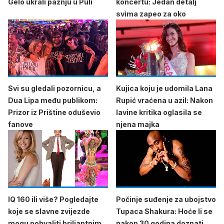
Gelo ukrali pažnju u Puli
koncertu: Jedan detalj
svima zapeo za oko
Svi su gledali pozornicu, a
Kujica koju je udomila Lana
Dua Lipa među publikom:
Rupić vraćena u azil: Nakon
Prizor iz Prištine oduševio
lavine kritika oglasila se
fanove
njena majka
IQ 160 ili više? Pogledajte
Počinje suđenje za ubojstvo
koje se slavne zvijezde
Tupaca Shakura: Hoće li se
mogu pohvaliti briljantnim
nakon 30 godina doznati