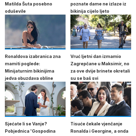
Matilda Šuta posebno
poznate dame ne izlaze iz
oduševile
bikinija cijelo ljeto
Ronaldova izabranica zna
Vruć ljetni dan izmamio
mamiti poglede:
Zagrepčane u Maksimir, no
Minijaturnim bikinijima
za ove dvije brinete okretali
jedva obuzdava obline
su se baš svi
Sjećate li se Vanje?
Tisuće čekale vjenčanje
Pobjednica 'Gospodina
Ronalda i Georgine, a onda