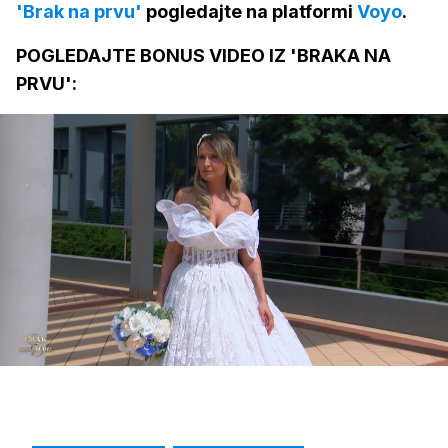
'Brak na prvu'
pogledajte na platformi
Voyo
.
POGLEDAJTE BONUS VIDEO IZ 'BRAKA NA
PRVU':
Loaded
:
10.15%
/
Upali
zvuk