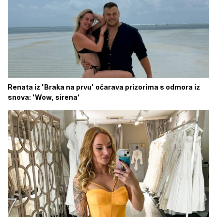
Renata iz 'Braka na prvu' očarava prizorima s odmora iz
snova: 'Wow, sirena'