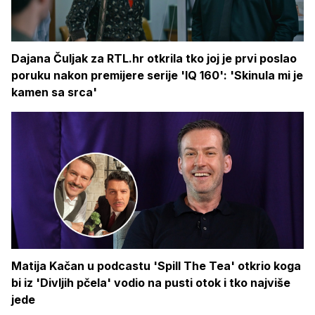
Dajana Čuljak za RTL.hr otkrila tko joj je prvi poslao
poruku nakon premijere serije 'IQ 160': 'Skinula mi je
kamen sa srca'
Matija Kačan u podcastu 'Spill The Tea' otkrio koga
bi iz 'Divljih pčela' vodio na pusti otok i tko najviše
jede