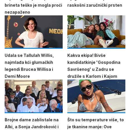
brineta teško je mogla proći
raskošni zaručnički prsten
nezapaženo
Udala se Tallulah Willis,
Kakva ekipa! Bivše
najmlađa kći glumačkih
kandidatkinje 'Gospodina
legendi Brucea Willisa i
Savršenog' u Zadru se
Demi Moore
družile s Karlom i Kajom
Brojne dame zablistale na
Što su temperature više, to
Alki, a Sonja Jandroković i
je tkanine manje: Ove