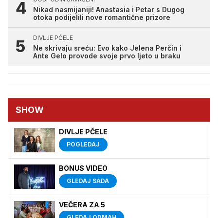
Nikad nasmijaniji! Anastasia i Petar s Dugog
otoka podijelili nove romantične prizore
DIVLJE PČELE
Ne skrivaju sreću: Evo kako Jelena Perčin i
Ante Gelo provode svoje prvo ljeto u braku
SHOW
DIVLJE PČELE
POGLEDAJ
BONUS VIDEO
GLEDAJ SADA
VEČERA ZA 5
GLEDAJ ODMAH