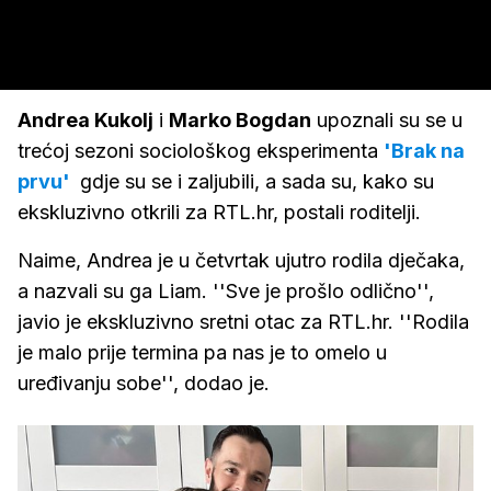
Andrea Kukolj
i
Marko Bogdan
upoznali su se u
trećoj sezoni sociološkog eksperimenta
'Brak na
prvu'
gdje su se i zaljubili, a sada su, kako su
ekskluzivno otkrili za RTL.hr, postali roditelji.
Naime, Andrea je u četvrtak ujutro rodila dječaka,
a nazvali su ga Liam. ''Sve je prošlo odlično'',
javio je ekskluzivno sretni otac za RTL.hr. ''Rodila
je malo prije termina pa nas je to omelo u
uređivanju sobe'', dodao je.