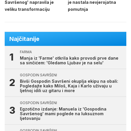
Savršenog' napravila je
je nastala nevjerojatna
veliku transformaciju
pomutnja
Najčitanije
FARMA
Manja iz 'Farme' otkrila kako provodi prve dane
sa sinčićem: 'Gledamo Ljubav je na selu'
GOSPODIN SAVRŠENI
Bivši Gospodin Savršeni okuplja ekipu na obali:
Pogledajte kako Miloš, Kaja i Karlo uživaju u
ljetnoj idili uz gitaru i more
GOSPODIN SAVRŠENI
Egzotično izdanje: Manuela iz 'Gospodina
Savršenog' mami poglede na luksuznom
ljetovanju
GOSPODIN SAVRŠENI