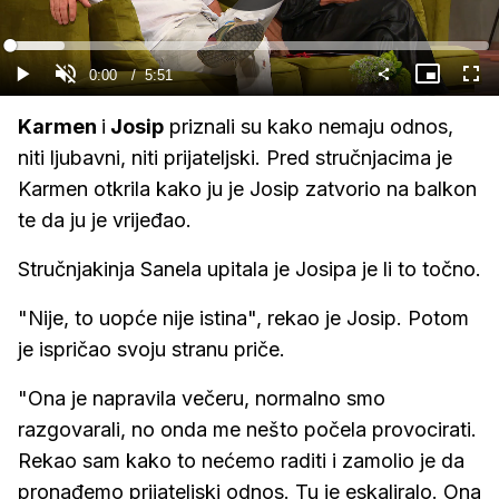
Gledaj
Loaded
:
11.35%
Current
0:00
/
Duration
5:51
Gledaj
Upali
Slika
Cijel
zvuk
u
zasl
slici
Time
Karmen
i
Josip
priznali su kako nemaju odnos,
niti ljubavni, niti prijateljski. Pred stručnjacima je
Karmen otkrila kako ju je Josip zatvorio na balkon
te da ju je vrijeđao.
Stručnjakinja Sanela upitala je Josipa je li to točno.
"Nije, to uopće nije istina", rekao je Josip. Potom
je ispričao svoju stranu priče.
"Ona je napravila večeru, normalno smo
razgovarali, no onda me nešto počela provocirati.
Rekao sam kako to nećemo raditi i zamolio je da
pronađemo prijateljski odnos. Tu je eskaliralo. Ona