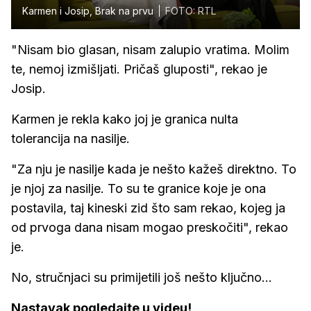
Karmen i Josip, Brak na prvu
FOTO: RTL
"Nisam bio glasan, nisam zalupio vratima. Molim
te, nemoj izmišljati. Pričaš gluposti", rekao je
Josip.
Karmen je rekla kako joj je granica nulta
tolerancija na nasilje.
"Za nju je nasilje kada je nešto kažeš direktno. To
je njoj za nasilje. To su te granice koje je ona
postavila, taj kineski zid što sam rekao, kojeg ja
od prvoga dana nisam mogao preskočiti", rekao
je.
No, stručnjaci su primijetili još nešto ključno...
Nastavak pogledajte u videu!