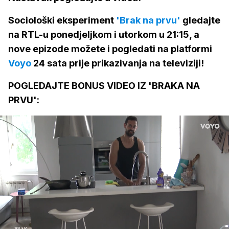
Sociološki eksperiment
'Brak na prvu'
gledajte
na RTL-u ponedjeljkom i utorkom u 21:15, a
nove epizode možete i pogledati na platformi
Voyo
24 sata prije prikazivanja na televiziji!
POGLEDAJTE BONUS VIDEO IZ 'BRAKA NA
PRVU':
Loaded
: