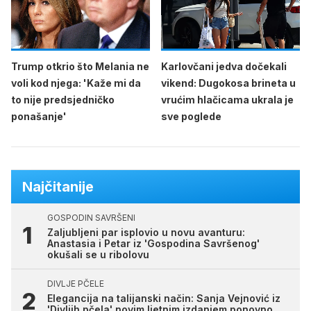
Trump otkrio što Melania ne
Karlovčani jedva dočekali
voli kod njega: 'Kaže mi da
vikend: Dugokosa brineta u
to nije predsjedničko
vrućim hlačicama ukrala je
ponašanje'
sve poglede
Najčitanije
GOSPODIN SAVRŠENI
Zaljubljeni par isplovio u novu avanturu:
Anastasia i Petar iz 'Gospodina Savršenog'
okušali se u ribolovu
DIVLJE PČELE
Elegancija na talijanski način: Sanja Vejnović iz
'Divljih pčela' novim ljetnim izdanjem ponovno