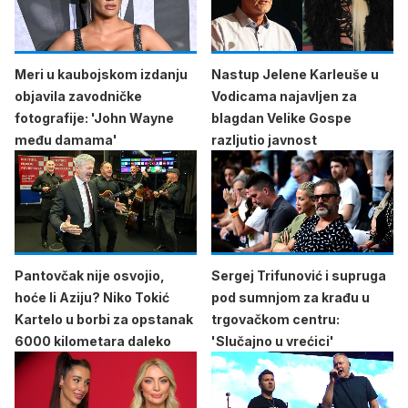
Meri u kaubojskom izdanju
Nastup Jelene Karleuše u
objavila zavodničke
Vodicama najavljen za
fotografije: 'John Wayne
blagdan Velike Gospe
među damama'
razljutio javnost
Pantovčak nije osvojio,
Sergej Trifunović i supruga
hoće li Aziju? Niko Tokić
pod sumnjom za krađu u
Kartelo u borbi za opstanak
trgovačkom centru:
6000 kilometara daleko
'Slučajno u vrećici'