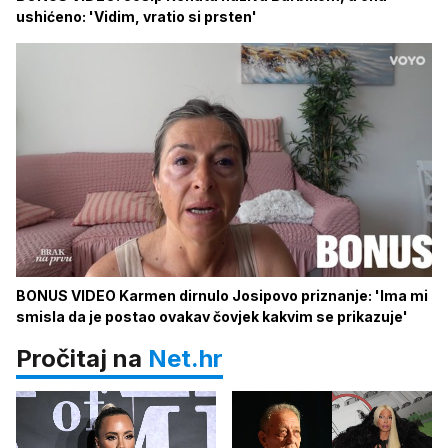
ushićeno: 'Vidim, vratio si prsten'
BONUS VIDEO Karmen dirnulo Josipovo priznanje: 'Ima mi
smisla da je postao ovakav čovjek kakvim se prikazuje'
Pročitaj na
Net.hr