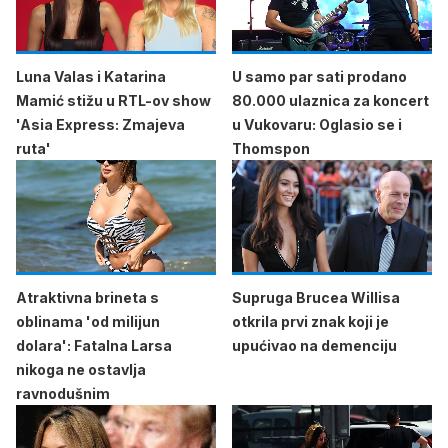
Luna Valas i Katarina
U samo par sati prodano
Mamić stižu u RTL-ov show
80.000 ulaznica za koncert
'Asia Express: Zmajeva
u Vukovaru: Oglasio se i
ruta'
Thomspon
Atraktivna brineta s
Supruga Brucea Willisa
oblinama 'od milijun
otkrila prvi znak koji je
dolara': Fatalna Larsa
upućivao na demenciju
nikoga ne ostavlja
ravnodušnim