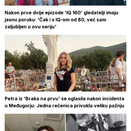
Nakon prve dvije epizode 'IQ 160' gledatelji imaju
jasnu poruku: 'Čak i s IQ-om od 80, već sam
zaljubljen u ovu seriju'
Petra iz 'Braka na prvu' se oglasila nakon incidenta
u Međugorju: Jedna rečenica privukla veliku pažnju