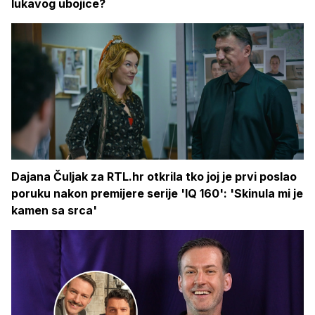
lukavog ubojice?
Dajana Čuljak za RTL.hr otkrila tko joj je prvi poslao
poruku nakon premijere serije 'IQ 160': 'Skinula mi je
kamen sa srca'