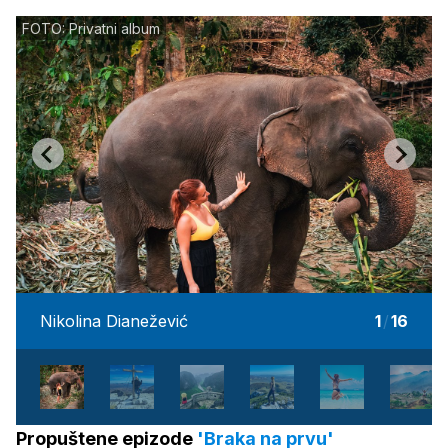
FOTO: Privatni album
Nikolina Dianežević
1
/
16
Propuštene epizode
'Braka na prvu'