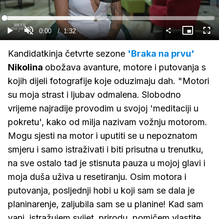
Gledaj
Loaded
:
43.08%
Current
0:00
/
Duration
1:32
Gledaj
Upali
Slika
Cijel
zvuk
u
zasl
slici
Time
Kandidatkinja četvrte sezone
'Braka na prvu'
Nikolina
obožava avanture, motore i putovanja s
kojih dijeli fotografije koje oduzimaju dah. "Motori
su moja strast i ljubav odmalena. Slobodno
vrijeme najradije provodim u svojoj 'meditaciji u
pokretu', kako od milja nazivam vožnju motorom.
Mogu sjesti na motor i uputiti se u nepoznatom
smjeru i samo istraživati i biti prisutna u trenutku,
na sve ostalo tad je stisnuta pauza u mojoj glavi i
moja duša uživa u resetiranju. Osim motora i
putovanja, posljednji hobi u koji sam se dala je
planinarenje, zaljubila sam se u planine! Kad sam
vani, istražujem svijet, prirodu, pomičem vlastite