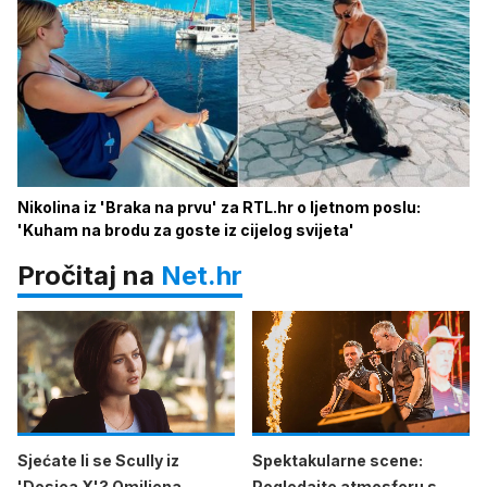
Nikolina iz 'Braka na prvu' za RTL.hr o ljetnom poslu:
'Kuham na brodu za goste iz cijelog svijeta'
Pročitaj na
Net.hr
Sjećate li se Scully iz
Spektakularne scene:
'Dosjea X'? Omiljena
Pogledajte atmosferu s