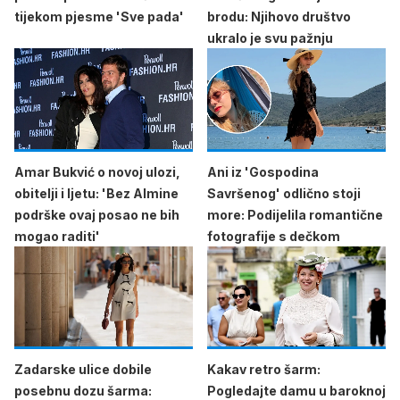
tijekom pjesme 'Sve pada'
brodu: Njihovo društvo
ukralo je svu pažnju
Amar Bukvić o novoj ulozi,
Ani iz 'Gospodina
obitelji i ljetu: 'Bez Almine
Savršenog' odlično stoji
podrške ovaj posao ne bih
more: Podijelila romantične
mogao raditi'
fotografije s dečkom
Zadarske ulice dobile
Kakav retro šarm:
posebnu dozu šarma:
Pogledajte damu u baroknoj