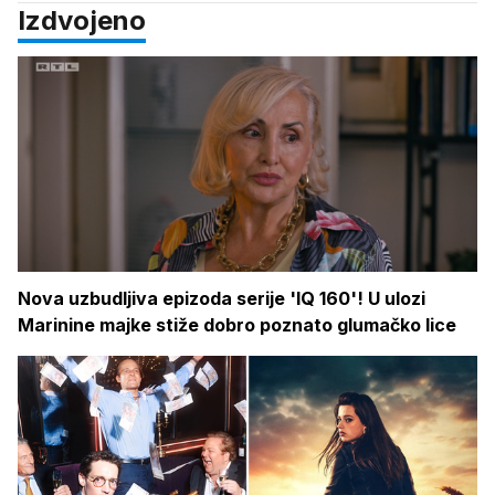
Izdvojeno
Nova uzbudljiva epizoda serije 'IQ 160'! U ulozi
Marinine majke stiže dobro poznato glumačko lice