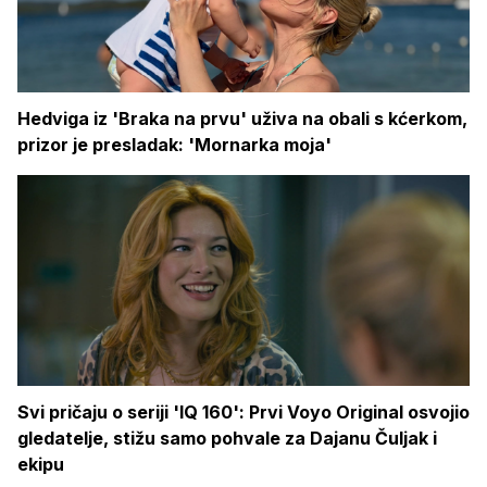
Hedviga iz 'Braka na prvu' uživa na obali s kćerkom,
prizor je presladak: 'Mornarka moja'
Svi pričaju o seriji 'IQ 160': Prvi Voyo Original osvojio
gledatelje, stižu samo pohvale za Dajanu Čuljak i
ekipu