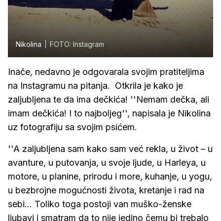
Nikolina
FOTO: Instagram
Inače, nedavno je odgovarala svojim pratiteljima
na Instagramu na pitanja. Otkrila je kako je
zaljubljena te da ima dečkića! ''Nemam dečka, ali
imam dečkića! I to najboljeg'', napisala je Nikolina
uz fotografiju sa svojim psićem.
''A zaljubljena sam kako sam već rekla, u život – u
avanture, u putovanja, u svoje ljude, u Harleya, u
motore, u planine, prirodu i more, kuhanje, u yogu,
u bezbrojne mogućnosti života, kretanje i rad na
sebi... Toliko toga postoji van muško-ženske
ljubavi i smatram da to nije jedino čemu bi trebalo