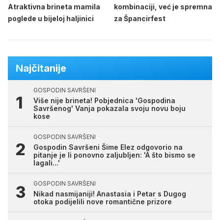
Atraktivna brineta mamila
kombinaciji, već je spremna
poglede u bijeloj haljinici
za Špancirfest
Najčitanije
GOSPODIN SAVRŠENI
Više nije brineta! Pobjednica 'Gospodina
Savršenog' Vanja pokazala svoju novu boju
kose
GOSPODIN SAVRŠENI
Gospodin Savršeni Šime Elez odgovorio na
pitanje je li ponovno zaljubljen: 'A što bismo se
lagali...'
GOSPODIN SAVRŠENI
Nikad nasmijaniji! Anastasia i Petar s Dugog
otoka podijelili nove romantične prizore