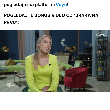
pogledajte na platformi
Voyo
!
POGLEDAJTE BONUS VIDEO OD 'BRAKA NA
PRVU':
Loaded
:
43.21%
/
Upali
zvuk