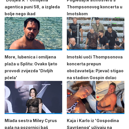
agentica puni 58, a izgleda
Thompsonovog koncerta u
bolje nego ikad
Imotskom
More, lubenica i omiljena
Imotski uoči Thompsonova
plaža u Splitu: Ovako ljeto
koncerta prepun
provodi zvijezda 'Divljih
obožavatelja: Pjevač stigao
pčela'
na stadion Gospin dolac
Mlađa sestra Miley Cyrus
Kaja i Karlo iz 'Gospodina
pala na pozornici baš
Savršenog' uživaju na