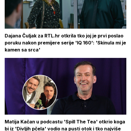
Dajana Čuljak za RTL.hr otkrila tko joj je prvi poslao
poruku nakon premijere serije 'IQ 160': 'Skinula mi je
kamen sa srca'
Matija Kačan u podcastu 'Spill The Tea' otkrio koga
bi iz 'Divljih pčela' vodio na pusti otok i tko najviše