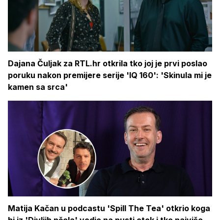
Dajana Čuljak za RTL.hr otkrila tko joj je prvi poslao
poruku nakon premijere serije 'IQ 160': 'Skinula mi je
kamen sa srca'
Matija Kačan u podcastu 'Spill The Tea' otkrio koga
bi iz 'Divljih pčela' vodio na pusti otok i tko najviše