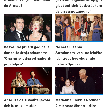
de Armas?
glazbeni idol: 'Jedva čekam
da pjevamo zajedno'
Razveli se prije 11 godina, a
Ne šetaju samo
danas šokiraju odnosom:
Stradunom, već i na izložbe
'Ona mi je jedna od najboljih
idu: Ljepotice okupirale
prijateljica'
palaču Sponza
Ante Travizi u voditeljskom
Madonna, Dennis Rodman i
debiju muku muči s
2 mjeseca čistog ludila: