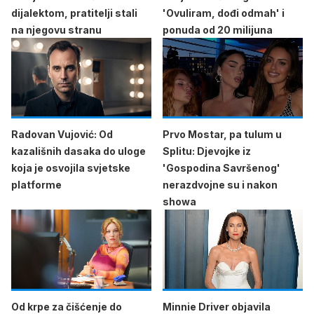
dijalektom, pratitelji stali
'Ovuliram, dođi odmah' i
na njegovu stranu
ponuda od 20 milijuna
Radovan Vujović: Od
Prvo Mostar, pa tulum u
kazališnih dasaka do uloge
Splitu: Djevojke iz
koja je osvojila svjetske
'Gospodina Savršenog'
platforme
nerazdvojne su i nakon
showa
Od krpe za čišćenje do
Minnie Driver objavila