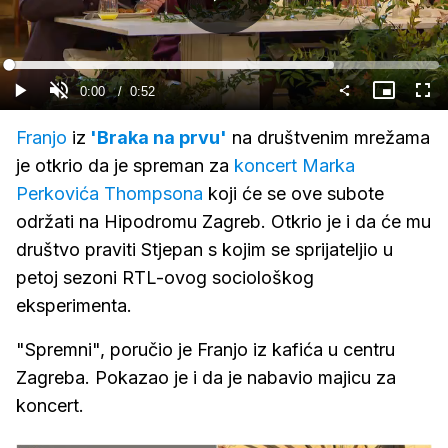
Gledaj
Loaded
:
75.58%
Current
0:00
/
Duration
0:52
Gledaj
Upali
Slika
Cijel
zvuk
u
zasl
slici
Time
Franjo
iz
'Braka na prvu'
na društvenim mrežama
je otkrio da je spreman za
koncert Marka
Perkovića Thompsona
koji će se ove subote
održati na Hipodromu Zagreb. Otkrio je i da će mu
društvo praviti Stjepan s kojim se sprijateljio u
petoj sezoni RTL-ovog sociološkog
eksperimenta.
"Spremni", poručio je Franjo iz kafića u centru
Zagreba. Pokazao je i da je nabavio majicu za
koncert.