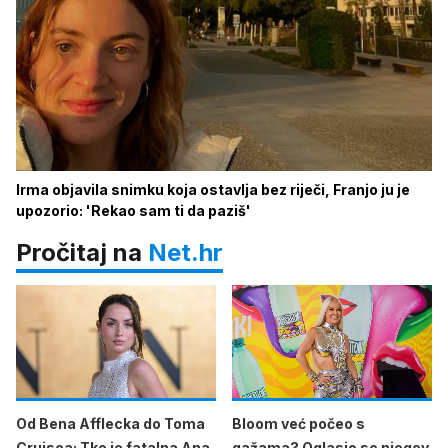
Irma objavila snimku koja ostavlja bez riječi, Franjo ju je
upozorio: 'Rekao sam ti da paziš'
Pročitaj na
Net.hr
Od Bena Afflecka do Toma
Bloom već počeo s
Cruisea: Tko je fatalna Ana
gažama? Oglasio se njegov