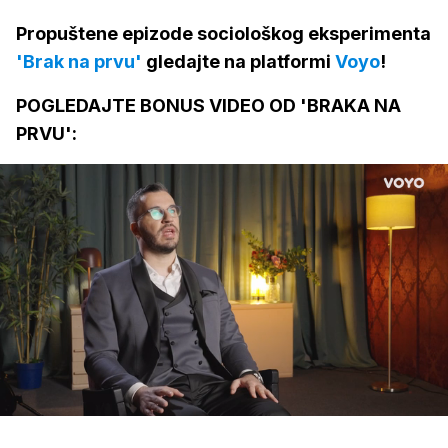
Propuštene epizode sociološkog eksperimenta
'Brak na prvu'
gledajte na platformi
Voyo
!
POGLEDAJTE BONUS VIDEO OD 'BRAKA NA
PRVU':
Loaded
:
22.34%
/
Upali
zvuk