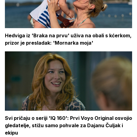
Hedviga iz 'Braka na prvu' uživa na obali s kćerkom,
prizor je presladak: 'Mornarka moja'
Svi pričaju o seriji 'IQ 160': Prvi Voyo Original osvojio
gledatelje, stižu samo pohvale za Dajanu Čuljak i
ekipu