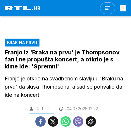
BRAK NA PRVU
Franjo iz 'Braka na prvu' je Thompsonov
fan i ne propušta koncert, a otkrio je s
kime ide: 'Spremni'
Franjo je otkrio na svadbenom slavlju u 'Braku na
prvu' da sluša Thompsona, a sad se pohvalio da
ide na koncert
RTL.hr
04.07.2025 12:22