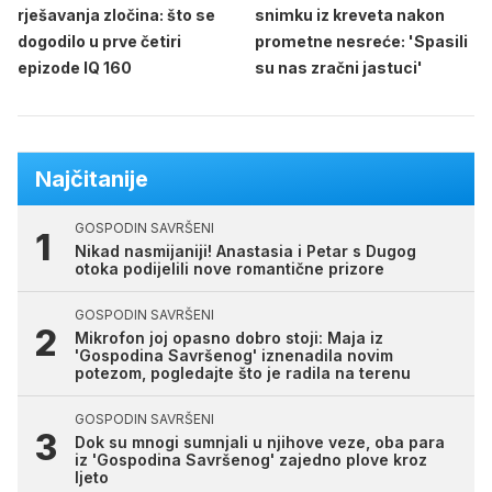
rješavanja zločina: što se
snimku iz kreveta nakon
dogodilo u prve četiri
prometne nesreće: 'Spasili
epizode IQ 160
su nas zračni jastuci'
Najčitanije
GOSPODIN SAVRŠENI
Nikad nasmijaniji! Anastasia i Petar s Dugog
otoka podijelili nove romantične prizore
GOSPODIN SAVRŠENI
Mikrofon joj opasno dobro stoji: Maja iz
'Gospodina Savršenog' iznenadila novim
potezom, pogledajte što je radila na terenu
GOSPODIN SAVRŠENI
Dok su mnogi sumnjali u njihove veze, oba para
iz 'Gospodina Savršenog' zajedno plove kroz
ljeto