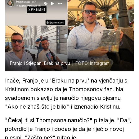
Franjo i Stjepan, Brak na prvu
FOTO: Instagram
Inače, Franjo je u 'Braku na prvu' na vjenčanju s
Kristinom pokazao da je Thompsonov fan. Na
svadbenom slavlju je naručio njegovu pjesmu
"Ako ne znaš što je bilo" i iznenadio Kristinu.
"Čekaj, ti si Thompsona naručio?" pitala je. "Da",
potvrdio je Franjo i dodao je da je riječ o novoj
pjesmi. "Zašto ne?" pitao je.