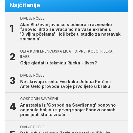
Najčitanije
DIVLJE PČELE
Alan Blažević javio se s odmora i razveselio
fanove: 'Brzo se vraćamo na vaše ekrane s
'Divljim pčelama' i još brže u studio za nastavak
snimanja'
UEFA KONFERENCIJSKA LIGA - 3. PRETKOLO: RIJEKA -
ILVES
Gdje gledati utakmicu Rijeka - Ilves?
DIVLJE PČELE
Ne skrivaju sreću: Evo kako Jelena Perčin i
Ante Gelo provode svoje prvo ljeto u braku
GOSPODIN SAVRŠENI
Anastasia iz 'Gospodina Savršenog' ponovno
odjenula haljinu s prvog spoja: Fanovi odmah
primijetili što to znači
DIVLJE PČELE