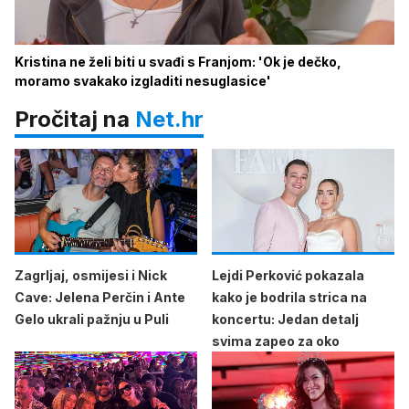
Kristina ne želi biti u svađi s Franjom: 'Ok je dečko,
moramo svakako izgladiti nesuglasice'
Pročitaj na
Net.hr
Zagrljaj, osmijesi i Nick
Lejdi Perković pokazala
Cave: Jelena Perčin i Ante
kako je bodrila strica na
Gelo ukrali pažnju u Puli
koncertu: Jedan detalj
svima zapeo za oko