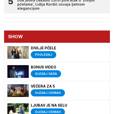
Dok jedva čekamo Zorin povratak u 'Divljim
pčelama', Lidija Kordić osvaja ljetnom
elegancijom
SHOW
DIVLJE PČELE
POGLEDAJ
BONUS VIDEO
GLEDAJ SADA
VEČERA ZA 5
GLEDAJ ODMAH
LJUBAV JE NA SELU
GLEDAJ ODMAH