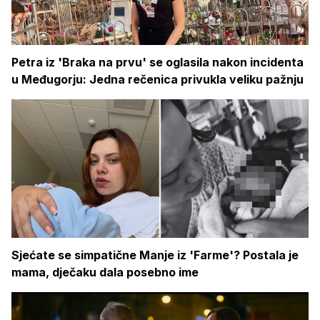
Petra iz 'Braka na prvu' se oglasila nakon incidenta
u Međugorju: Jedna rečenica privukla veliku pažnju
Sjećate se simpatične Manje iz 'Farme'? Postala je
mama, dječaku dala posebno ime