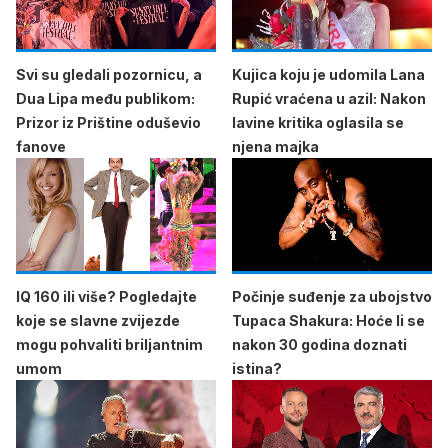
Svi su gledali pozornicu, a
Kujica koju je udomila Lana
Dua Lipa među publikom:
Rupić vraćena u azil: Nakon
Prizor iz Prištine oduševio
lavine kritika oglasila se
fanove
njena majka
IQ 160 ili više? Pogledajte
Počinje suđenje za ubojstvo
koje se slavne zvijezde
Tupaca Shakura: Hoće li se
mogu pohvaliti briljantnim
nakon 30 godina doznati
umom
istina?