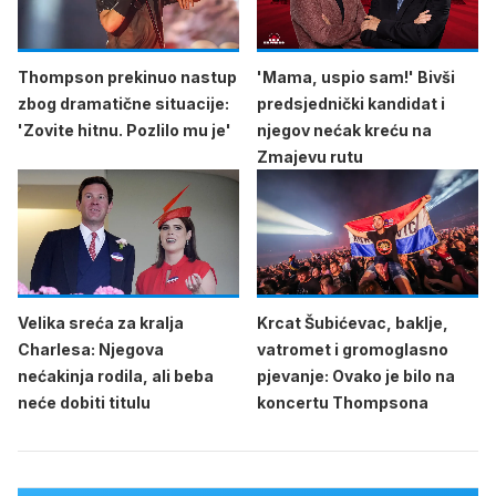
Thompson prekinuo nastup
'Mama, uspio sam!' Bivši
zbog dramatične situacije:
predsjednički kandidat i
'Zovite hitnu. Pozlilo mu je'
njegov nećak kreću na
Zmajevu rutu
Velika sreća za kralja
Krcat Šubićevac, baklje,
Charlesa: Njegova
vatromet i gromoglasno
nećakinja rodila, ali beba
pjevanje: Ovako je bilo na
neće dobiti titulu
koncertu Thompsona