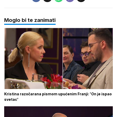
Moglo bi te zanimati
Kristina razočarana pismom upućenim Franji: 'On je ispao
svetac'