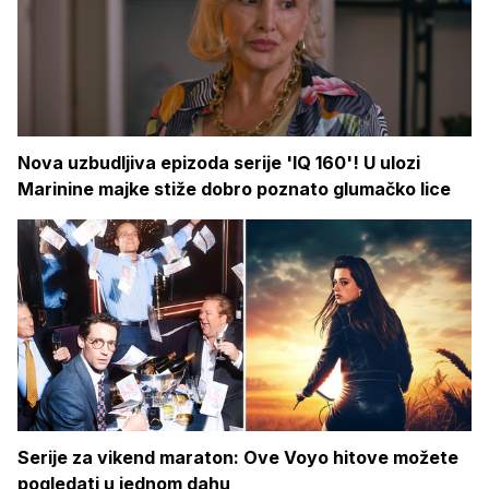
Nova uzbudljiva epizoda serije 'IQ 160'! U ulozi
Marinine majke stiže dobro poznato glumačko lice
Serije za vikend maraton: Ove Voyo hitove možete
pogledati u jednom dahu