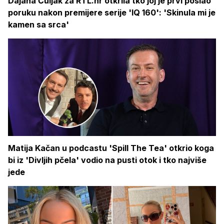
Dajana Čuljak za RTL.hr otkrila tko joj je prvi poslao
poruku nakon premijere serije 'IQ 160': 'Skinula mi je
kamen sa srca'
Matija Kačan u podcastu 'Spill The Tea' otkrio koga
bi iz 'Divljih pčela' vodio na pusti otok i tko najviše
jede