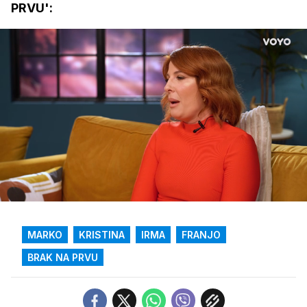
PRVU':
Loaded
:
51.28%
/
Upali
zvuk
MARKO
KRISTINA
IRMA
FRANJO
BRAK NA PRVU