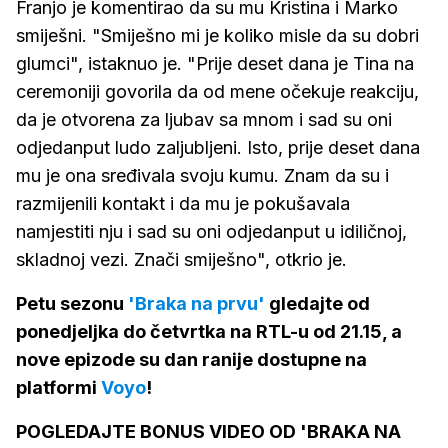
Franjo je komentirao da su mu Kristina i Marko
smiješni. "Smiješno mi je koliko misle da su dobri
glumci", istaknuo je. "Prije deset dana je Tina na
ceremoniji govorila da od mene očekuje reakciju,
da je otvorena za ljubav sa mnom i sad su oni
odjedanput ludo zaljubljeni. Isto, prije deset dana
mu je ona sređivala svoju kumu. Znam da su i
razmijenili kontakt i da mu je pokušavala
namjestiti nju i sad su oni odjedanput u idiličnoj,
skladnoj vezi. Znači smiješno", otkrio je.
Petu sezonu
'Braka na prvu'
gledajte od
ponedjeljka do četvrtka na RTL-u od 21.15, a
nove epizode su dan ranije dostupne na
platformi
Voyo
!
POGLEDAJTE BONUS VIDEO OD 'BRAKA NA