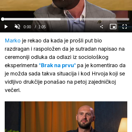
Gledaj
Loaded
:
45.83%
Current
0:00
/
Duration
1:05
Gledaj
Upali
Slika
Cijel
zvuk
u
zasl
slici
Time
Marko
je rekao da kada je prošli put bio
razdragan i raspoložen da je sutradan napisao na
ceremoniji odluka da odlazi iz sociološkog
eksperimenta
'Brak na prvu'
pa je komentirao da
je možda sada takva situacija i kod Hrvoja koji se
vidljivo drukčije ponašao na petoj zajedničkoj
večeri.