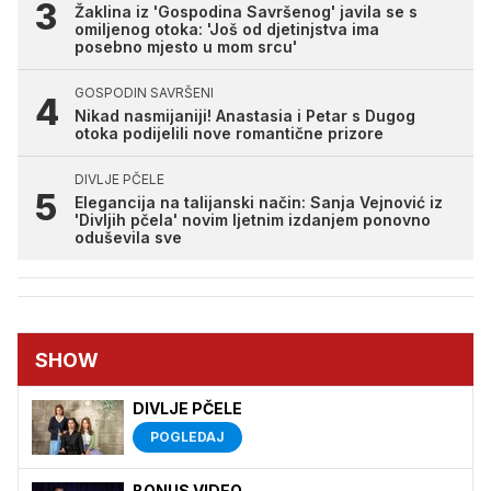
Žaklina iz 'Gospodina Savršenog' javila se s
omiljenog otoka: 'Još od djetinjstva ima
posebno mjesto u mom srcu'
GOSPODIN SAVRŠENI
Nikad nasmijaniji! Anastasia i Petar s Dugog
otoka podijelili nove romantične prizore
DIVLJE PČELE
Elegancija na talijanski način: Sanja Vejnović iz
'Divljih pčela' novim ljetnim izdanjem ponovno
oduševila sve
SHOW
DIVLJE PČELE
POGLEDAJ
BONUS VIDEO