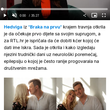
Gledaj
Loaded
:
1.41%
Current
0:00
/
Duration
35:27
Gledaj
Upali
Slika
Cijel
zvuk
u
zasl
slici
Time
Hedviga
iz
'Braka na prvu'
krajem travnja otkrila
je da očekuje prvo dijete sa svojim suprugom, a
za RTL.hr je ispričala da će dobiti kćer kojoj će
dati ime Iskra. Sada je otkrila i kako izgledaju
njezini trudnički dani uz neurološki poremećaj,
epilepsiju o kojoj je često ranije progovarala na
društvenim mrežama.