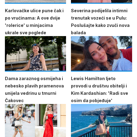
Karlovačke ulice pune čak i
Severina podijelila intimni
po vrućinama: A ove dvije
trenutak vozeći se u Pulu:
'rolerice' u minjacima
Poslušajte kako zvuči nova
ukrale sve poglede
balada
Dama zaraznog osmijeha i
Lewis Hamilton ljeto
nebesko plavih pramenova
provodi u društvu obitelji i
unijela vedrinu u tmurni
Kim Kardashian: 'Radi sve
Čakovec
osim da pobjeđuje'