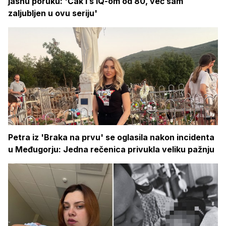
jasnu poruku: 'Čak i s IQ-om od 80, već sam
zaljubljen u ovu seriju'
Petra iz 'Braka na prvu' se oglasila nakon incidenta
u Međugorju: Jedna rečenica privukla veliku pažnju