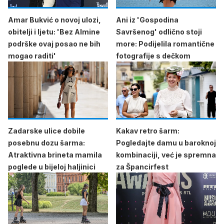
Amar Bukvić o novoj ulozi,
Ani iz 'Gospodina
obitelji i ljetu: 'Bez Almine
Savršenog' odlično stoji
podrške ovaj posao ne bih
more: Podijelila romantične
mogao raditi'
fotografije s dečkom
Zadarske ulice dobile
Kakav retro šarm:
posebnu dozu šarma:
Pogledajte damu u baroknoj
Atraktivna brineta mamila
kombinaciji, već je spremna
poglede u bijeloj haljinici
za Špancirfest