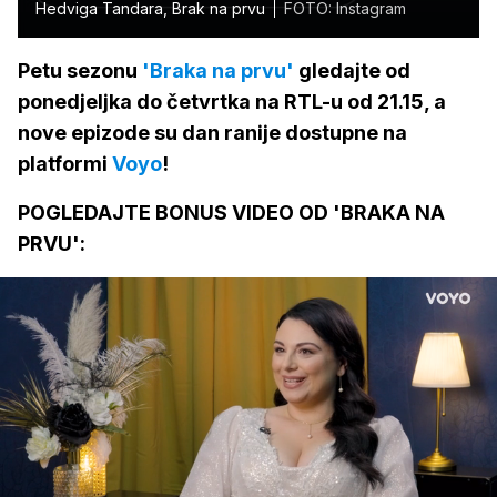
Hedviga Tandara, Brak na prvu
FOTO: Instagram
Petu sezonu
'Braka na prvu'
gledajte od
ponedjeljka do četvrtka na RTL-u od 21.15, a
nove epizode su dan ranije dostupne na
platformi
Voyo
!
POGLEDAJTE BONUS VIDEO OD 'BRAKA NA
PRVU':