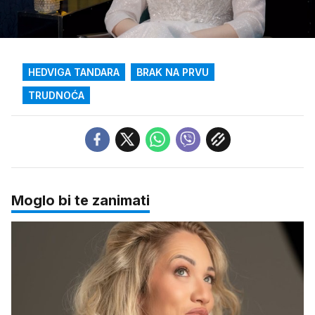
Loaded
:
13.69%
/
Upali
zvuk
HEDVIGA TANDARA
BRAK NA PRVU
TRUDNOĆA
Moglo bi te zanimati