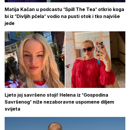
Matija Kačan u podcastu 'Spill The Tea' otkrio koga
bi iz 'Divljih pčela' vodio na pusti otok i tko najviše
jede
Ljeto joj savršeno stoji! Helena iz 'Gospodina
Savršenog' niže nezaboravne uspomene diljem
svijeta