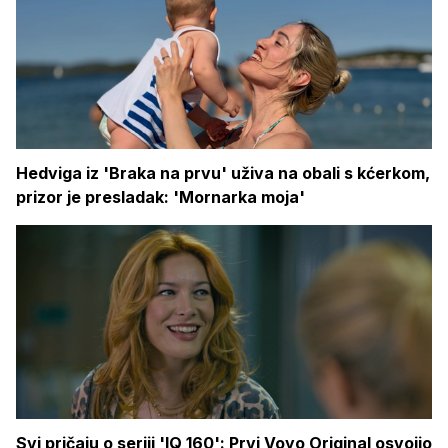
Hedviga iz 'Braka na prvu' uživa na obali s kćerkom,
prizor je presladak: 'Mornarka moja'
Svi pričaju o seriji 'IQ 160': Prvi Voyo Original osvojio