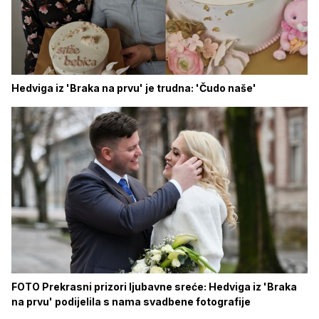
Hedviga iz 'Braka na prvu' je trudna: 'Čudo naše'
FOTO Prekrasni prizori ljubavne sreće: Hedviga iz 'Braka
na prvu' podijelila s nama svadbene fotografije