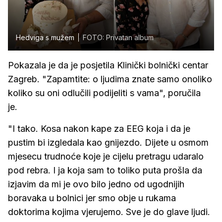
Hedviga s mužem
FOTO: Privatan album
Pokazala je da je posjetila Klinički bolnički centar
Zagreb. "Zapamtite: o ljudima znate samo onoliko
koliko su oni odlučili podijeliti s vama", poručila
je.
"I tako. Kosa nakon kape za EEG koja i da je
pustim bi izgledala kao gnijezdo. Dijete u osmom
mjesecu trudnoće koje je cijelu pretragu udaralo
pod rebra. I ja koja sam to toliko puta prošla da
izjavim da mi je ovo bilo jedno od ugodnijih
boravaka u bolnici jer smo obje u rukama
doktorima kojima vjerujemo. Sve je do glave ljudi.