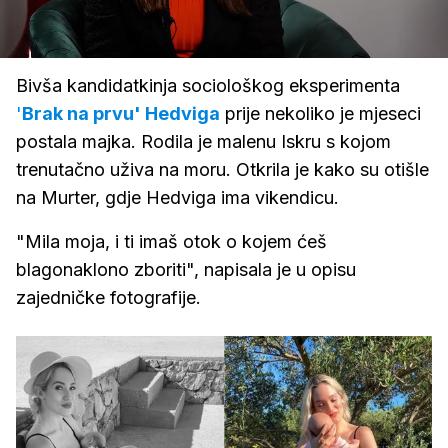
Loaded
:
2.82%
/
Upali
zvuk
Bivša kandidatkinja sociološkog eksperimenta
'
Brak na prvu'
Hedviga
prije nekoliko je mjeseci
postala majka. Rodila je malenu Iskru s kojom
trenutačno uživa na moru. Otkrila je kako su otišle
na Murter, gdje Hedviga ima vikendicu.
"Mila moja, i ti imaš otok o kojem ćeš
blagonaklono zboriti", napisala je u opisu
zajedničke fotografije.