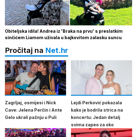
Obiteljska idila! Andrea iz 'Braka na prvu' s preslatkim
sinčićem Liamom uživala u bajkovitom zalasku suncu
Pročitaj na
Net.hr
Zagrljaj, osmijesi i Nick
Lejdi Perković pokazala
Cave: Jelena Perčin i Ante
kako je bodrila strica na
Gelo ukrali pažnju u Puli
koncertu: Jedan detalj
svima zapeo za oko