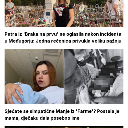
Petra iz 'Braka na prvu' se oglasila nakon incidenta
u Međugorju: Jedna rečenica privukla veliku pažnju
Sjećate se simpatične Manje iz 'Farme'? Postala je
mama, dječaku dala posebno ime