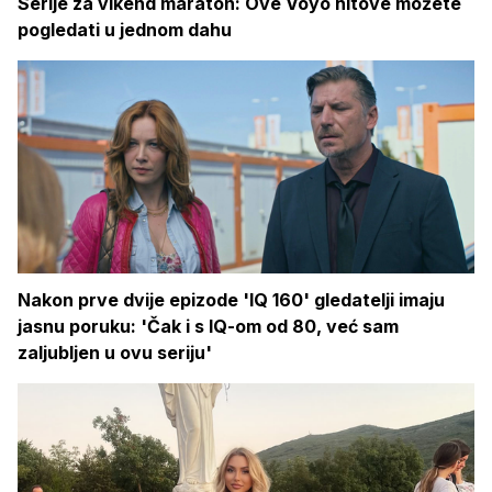
Serije za vikend maraton: Ove Voyo hitove možete
pogledati u jednom dahu
Nakon prve dvije epizode 'IQ 160' gledatelji imaju
jasnu poruku: 'Čak i s IQ-om od 80, već sam
zaljubljen u ovu seriju'