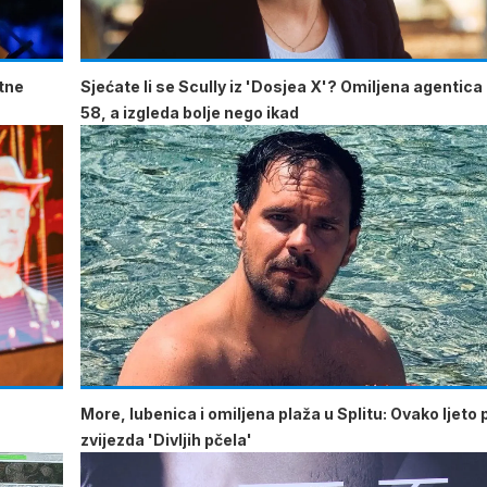
atne
Sjećate li se Scully iz 'Dosjea X'? Omiljena agentica
58, a izgleda bolje nego ikad
More, lubenica i omiljena plaža u Splitu: Ovako ljeto 
zvijezda 'Divljih pčela'