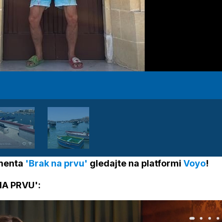
imenta
'Brak na prvu'
gledajte na platformi
Voyo
!
A PRVU':