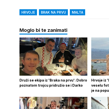
HRVOJE
BRAK NA PRVU
MALTA
Moglo bi te zanimati
Druži se ekipa iz 'Braka na prvu': Dobro
Hrvoje iz 
poznatom trojcu pridružio se i Darko
veselu fot
je na pop