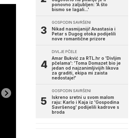
ponovno zaljubljen: 'A što
bismo se lagali...'
GOSPODIN SAVRŠENI
Nikad nasmijaniji! Anastasia i
Petar s Dugog otoka podijelili
nove romantične prizore
DIVLJE PČELE
Amar Bukvić za RTL.hr o 'Divljim
pčelama': 'Toma Domazet bio je
jedan od najzanimljivijih likova
za graditi, ekipa mi zaista
nedostaje!'
GOSPODIN SAVRŠENI
Iskreno sretni u svom malom
raju: Karlo i Kaja iz 'Gospodina
Savršenog' podijelili kadrove s
broda