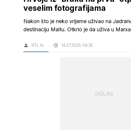
veselim fotografijama
Nakon što je neko vrijeme uživao na Jadranu
destinaciju Maltu. Otkrio je da uživa u Mar
RTL.hr
14.07.2025 09:35
OGLAS