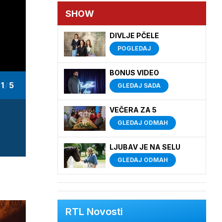
SHOW
DIVLJE PČELE
POGLEDAJ
BONUS VIDEO
1
/
5
GLEDAJ SADA
VEČERA ZA 5
GLEDAJ ODMAH
LJUBAV JE NA SELU
GLEDAJ ODMAH
RTL Novosti