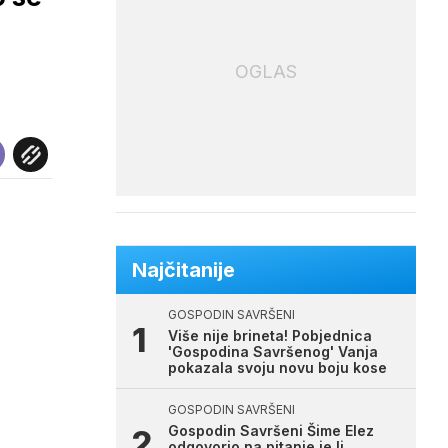
OGLAS
Najčitanije
GOSPODIN SAVRŠENI
Više nije brineta! Pobjednica
'Gospodina Savršenog' Vanja
pokazala svoju novu boju kose
GOSPODIN SAVRŠENI
Gospodin Savršeni Šime Elez
odgovorio na pitanje je li