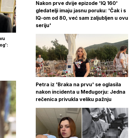
Nakon prve dvije epizode 'IQ 160'
gledatelji imaju jasnu poruku: 'Čak i s
IQ-om od 80, već sam zaljubljen u ovu
seriju'
tvu
og':
Petra iz 'Braka na prvu' se oglasila
nakon incidenta u Međugorju: Jedna
rečenica privukla veliku pažnju