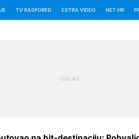
JE
TV RASPORED
EXTRA VIDEO
NET.HR
P
OGLAS
putovao na hit-destinaciju: Pohvali