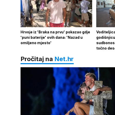
Hrvoje iz 'Braka na prvu' pokazao gdje
Voditeljic
'puni baterije' ovih dana: 'Nazad u
godišnjicu
omiljeno mjesto'
sudbonosno
točno des
Pročitaj na
Net.hr