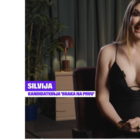
Loaded
:
14.56%
/
Upali
zvuk