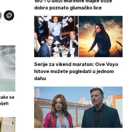
160'! U ulozi Marinine majke stiže
dobro poznato glumačko lice
Serije za vikend maraton: Ove Voyo
hitove možete pogledati u jednom
dahu
 kako se
ijeh