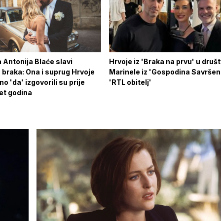
a Antonija Blaće slavi
Hrvoje iz 'Braka na prvu' u druš
 braka: Ona i suprug Hrvoje
Marinele iz 'Gospodina Savršen
 'da' izgovorili su prije
'RTL obitelj'
et godina