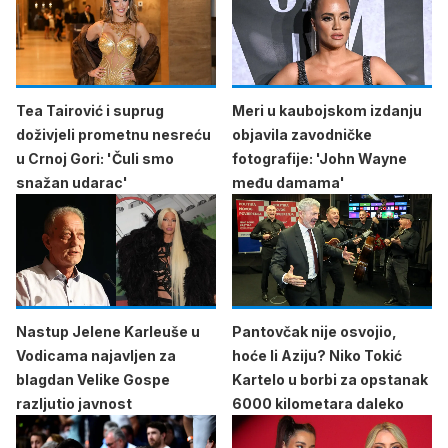
Tea Tairović i suprug
Meri u kaubojskom izdanju
doživjeli prometnu nesreću
objavila zavodničke
u Crnoj Gori: 'Čuli smo
fotografije: 'John Wayne
snažan udarac'
među damama'
Nastup Jelene Karleuše u
Pantovčak nije osvojio,
Vodicama najavljen za
hoće li Aziju? Niko Tokić
blagdan Velike Gospe
Kartelo u borbi za opstanak
razljutio javnost
6000 kilometara daleko