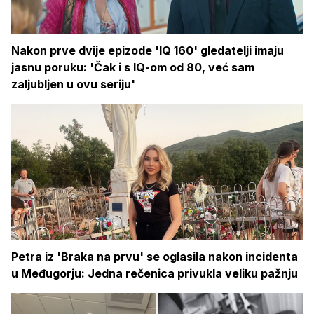
Nakon prve dvije epizode 'IQ 160' gledatelji imaju
jasnu poruku: 'Čak i s IQ-om od 80, već sam
zaljubljen u ovu seriju'
Petra iz 'Braka na prvu' se oglasila nakon incidenta
u Međugorju: Jedna rečenica privukla veliku pažnju