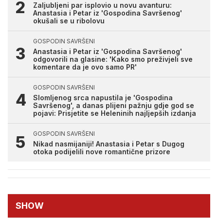
Zaljubljeni par isplovio u novu avanturu:
Anastasia i Petar iz 'Gospodina Savršenog'
okušali se u ribolovu
GOSPODIN SAVRŠENI
Anastasia i Petar iz 'Gospodina Savršenog'
odgovorili na glasine: 'Kako smo preživjeli sve
komentare da je ovo samo PR'
GOSPODIN SAVRŠENI
Slomljenog srca napustila je 'Gospodina
Savršenog', a danas plijeni pažnju gdje god se
pojavi: Prisjetite se Heleninih najljepših izdanja
GOSPODIN SAVRŠENI
Nikad nasmijaniji! Anastasia i Petar s Dugog
otoka podijelili nove romantične prizore
SHOW