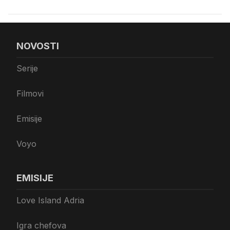
NOVOSTI
Serije
Filmovi
Emisije
Voyo
EMISIJE
Love Island Adria
Igra chefova