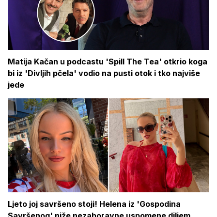
Matija Kačan u podcastu 'Spill The Tea' otkrio koga
bi iz 'Divljih pčela' vodio na pusti otok i tko najviše
jede
Ljeto joj savršeno stoji! Helena iz 'Gospodina
Savršenog' niže nezaboravne uspomene diljem