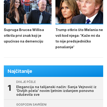
Supruga Brucea Willisa
Trump otkrio što Melania ne
otkrila prvi znak koji je
voli kod njega: 'Kaže mi da
upućivao na demenciju
to nije predsjedničko
ponašanje'
Najčitanije
DIVLJE PČELE
Elegancija na talijanski način: Sanja Vejnović iz
'Divljih pčela' novim ljetnim izdanjem ponovno
oduševila sve
GOSPODIN SAVRŠENI