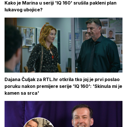
Kako je Marina u seriji 'IQ 160' srušila pakleni plan
lukavog ubojice?
Dajana Čuljak za RTL.hr otkrila tko joj je prvi poslao
poruku nakon premijere serije 'IQ 160': 'Skinula mi je
kamen sa srca'