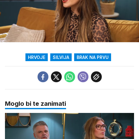
Loaded
:
31.65%
/
Upali
zvuk
HRVOJE
SILVIJA
BRAK NA PRVU
Moglo bi te zanimati