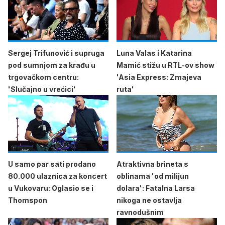
Sergej Trifunović i supruga
Luna Valas i Katarina
pod sumnjom za krađu u
Mamić stižu u RTL-ov show
trgovačkom centru:
'Asia Express: Zmajeva
'Slučajno u vrećici'
ruta'
U samo par sati prodano
Atraktivna brineta s
80.000 ulaznica za koncert
oblinama 'od milijun
u Vukovaru: Oglasio se i
dolara': Fatalna Larsa
Thomspon
nikoga ne ostavlja
ravnodušnim