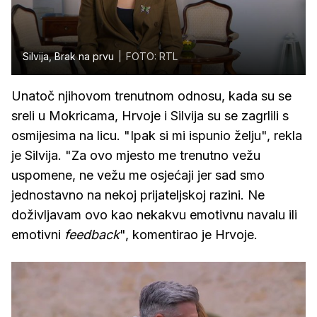
Silvija, Brak na prvu
FOTO: RTL
Unatoč njihovom trenutnom odnosu, kada su se
sreli u Mokricama, Hrvoje i Silvija su se zagrlili s
osmijesima na licu. "Ipak si mi ispunio želju", rekla
je Silvija. "Za ovo mjesto me trenutno vežu
uspomene, ne vežu me osjećaji jer sad smo
jednostavno na nekoj prijateljskoj razini. Ne
doživljavam ovo kao nekakvu emotivnu navalu ili
emotivni
feedback
", komentirao je Hrvoje.