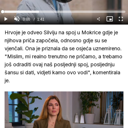
Gledaj
Loaded
:
29.66%
Current
0:00
/
Duration
1:41
Gledaj
Upali
Slika
Cijel
zvuk
u
zasl
slici
Time
Hrvoje je odveo Silviju na spoj u Mokrice gdje je
njihova priča započela, odnosno gdje su se
vjenčali. Ona je priznala da se osjeća uznemireno.
"Mislim, mi realno trenutno ne pričamo, a trebamo
još odraditi ovaj naš posljednji spoj, posljednju
šansu si dati, vidjeti kamo ovo vodi", komentirala
je.