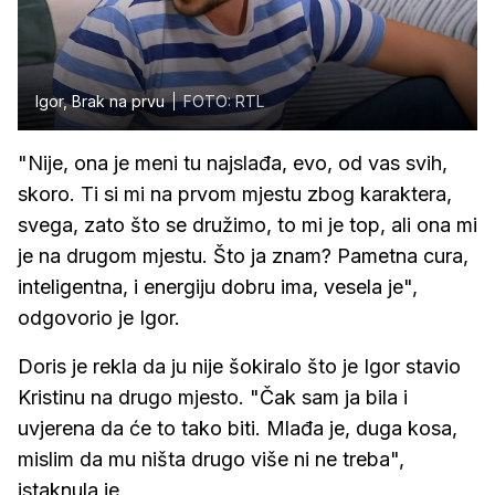
Igor, Brak na prvu
FOTO: RTL
"Nije, ona je meni tu najslađa, evo, od vas svih,
skoro. Ti si mi na prvom mjestu zbog karaktera,
svega, zato što se družimo, to mi je top, ali ona mi
je na drugom mjestu. Što ja znam? Pametna cura,
inteligentna, i energiju dobru ima, vesela je",
odgovorio je Igor.
Doris je rekla da ju nije šokiralo što je Igor stavio
Kristinu na drugo mjesto. "Čak sam ja bila i
uvjerena da će to tako biti. Mlađa je, duga kosa,
mislim da mu ništa drugo više ni ne treba",
istaknula je.