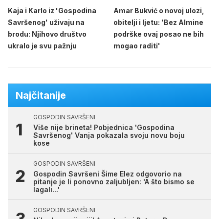
Kaja i Karlo iz 'Gospodina
Amar Bukvić o novoj ulozi,
Savršenog' uživaju na
obitelji i ljetu: 'Bez Almine
brodu: Njihovo društvo
podrške ovaj posao ne bih
ukralo je svu pažnju
mogao raditi'
Najčitanije
GOSPODIN SAVRŠENI
Više nije brineta! Pobjednica 'Gospodina
Savršenog' Vanja pokazala svoju novu boju
kose
GOSPODIN SAVRŠENI
Gospodin Savršeni Šime Elez odgovorio na
pitanje je li ponovno zaljubljen: 'A što bismo se
lagali...'
GOSPODIN SAVRŠENI