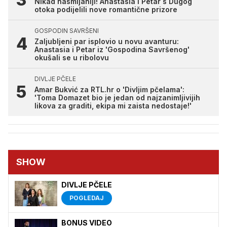
Nikad nasmijaniji! Anastasia i Petar s Dugog
otoka podijelili nove romantične prizore
GOSPODIN SAVRŠENI
Zaljubljeni par isplovio u novu avanturu:
Anastasia i Petar iz 'Gospodina Savršenog'
okušali se u ribolovu
DIVLJE PČELE
Amar Bukvić za RTL.hr o 'Divljim pčelama':
'Toma Domazet bio je jedan od najzanimljivijih
likova za graditi, ekipa mi zaista nedostaje!'
SHOW
DIVLJE PČELE
POGLEDAJ
BONUS VIDEO