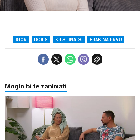
20.63%
/
Upali
zvuk
IGOR
DORIS
KRISTINA G.
BRAK NA PRVU
Moglo bi te zanimati