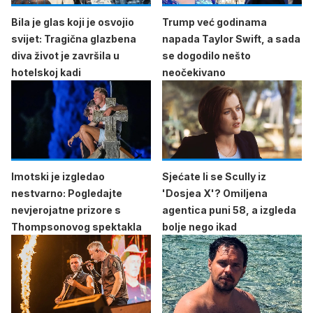
Bila je glas koji je osvojio
Trump već godinama
svijet: Tragična glazbena
napada Taylor Swift, a sada
diva život je završila u
se dogodilo nešto
hotelskoj kadi
neočekivano
Imotski je izgledao
Sjećate li se Scully iz
nestvarno: Pogledajte
'Dosjea X'? Omiljena
nevjerojatne prizore s
agentica puni 58, a izgleda
Thompsonovog spektakla
bolje nego ikad