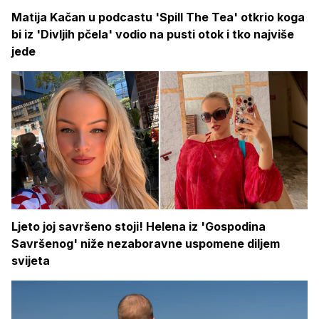
Matija Kačan u podcastu 'Spill The Tea' otkrio koga
bi iz 'Divljih pčela' vodio na pusti otok i tko najviše
jede
Ljeto joj savršeno stoji! Helena iz 'Gospodina
Savršenog' niže nezaboravne uspomene diljem
svijeta