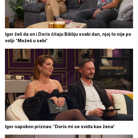
Igor želi da on i Doris čitaju Bibliju svaki dan, njoj to nije po
volji: 'Možeš u sebi'
Igor napokon priznao: 'Doris mi se sviđa kao žena'