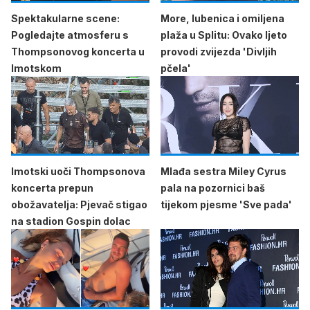
Spektakularne scene:
More, lubenica i omiljena
Pogledajte atmosferu s
plaža u Splitu: Ovako ljeto
Thompsonovog koncerta u
provodi zvijezda 'Divljih
Imotskom
pčela'
Imotski uoči Thompsonova
Mlađa sestra Miley Cyrus
koncerta prepun
pala na pozornici baš
obožavatelja: Pjevač stigao
tijekom pjesme 'Sve pada'
na stadion Gospin dolac