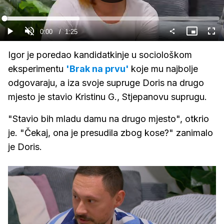
Gledaj
Loaded
:
34.89%
Current
0:00
/
Duration
1:25
Gledaj
Upali
Slika
Cijel
zvuk
u
zasl
slici
Time
Igor je poredao kandidatkinje u sociološkom
eksperimentu
'Brak na prvu'
koje mu najbolje
odgovaraju, a iza svoje supruge Doris na drugo
mjesto je stavio Kristinu G., Stjepanovu suprugu.
"Stavio bih mladu damu na drugo mjesto", otkrio
je. "Čekaj, ona je presudila zbog kose?" zanimalo
je Doris.