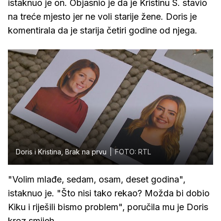
istaknuo je on. Objasnio je da je Kristinu S. stavio
na treće mjesto jer ne voli starije žene. Doris je
komentirala da je starija četiri godine od njega.
Doris i Kristina, Brak na prvu
FOTO: RTL
"Volim mlađe, sedam, osam, deset godina",
istaknuo je. "Što nisi tako rekao? Možda bi dobio
Kiku i riješili bismo problem", poručila mu je Doris
kroz smijeh.