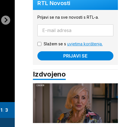
RTL Novosti
Prijavi se na sve novosti s RTL-a.
Slažem se s
uvjetima korištenja.
PRIJAVI SE
Izdvojeno
1
/
3