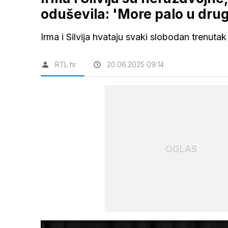
oduševila: 'More palo u drug
Irma i Silvija hvataju svaki slobodan trenuta
RTL.hr
20.06.2025 09:14
OGLAS