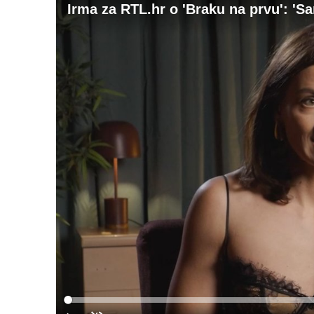
Irma za RTL.hr o 'Braku na prvu': 'Sa
Loaded
:
0%