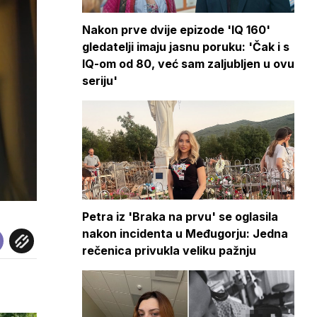
Nakon prve dvije epizode 'IQ 160'
gledatelji imaju jasnu poruku: 'Čak i s
IQ-om od 80, već sam zaljubljen u ovu
seriju'
Petra iz 'Braka na prvu' se oglasila
nakon incidenta u Međugorju: Jedna
rečenica privukla veliku pažnju