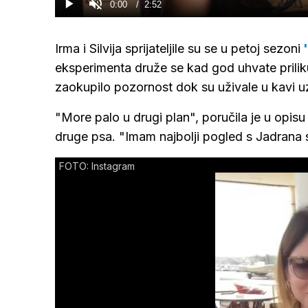
Current
0:00
/
Duration
2:52
Gledaj
Upali
zvuk
Time
Irma i Silvija sprijateljile su se u petoj sezoni
'
eksperimenta druže se kad god uhvate priliku. I
zaokupilo pozornost dok su uživale u kavi 
"More palo u drugi plan", poručila je u opisu 
druge psa. "Imam najbolji pogled s Jadrana s
FOTO: Instagram