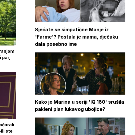
Sjećate se simpatične Manje iz
'Farme'? Postala je mama, dječaku
dala posebno ime
Franjom
i par,
Kako je Marina u seriji 'IQ 160' srušila
pakleni plan lukavog ubojice?
očarali
ili ste