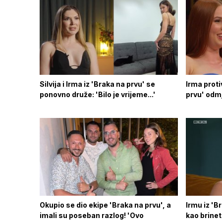
Silvija i Irma iz 'Braka na prvu' se
Irma proti
ponovno druže: 'Bilo je vrijeme...'
prvu' odmj
Okupio se dio ekipe 'Braka na prvu', a
Irmu iz 'B
imali su poseban razlog! 'Ovo
kao brinet