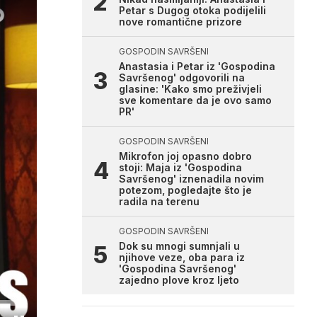
Petar s Dugog otoka podijelili
nove romantične prizore
GOSPODIN SAVRŠENI
Anastasia i Petar iz 'Gospodina
Savršenog' odgovorili na
glasine: 'Kako smo preživjeli
sve komentare da je ovo samo
PR'
GOSPODIN SAVRŠENI
Mikrofon joj opasno dobro
stoji: Maja iz 'Gospodina
Savršenog' iznenadila novim
potezom, pogledajte što je
radila na terenu
GOSPODIN SAVRŠENI
Dok su mnogi sumnjali u
njihove veze, oba para iz
'Gospodina Savršenog'
zajedno plove kroz ljeto