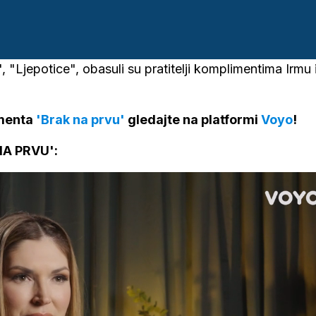
", "Ljepotice", obasuli su pratitelji komplimentima Irmu 
imenta
'Brak na prvu'
gledajte na platformi
Voyo
!
A PRVU':