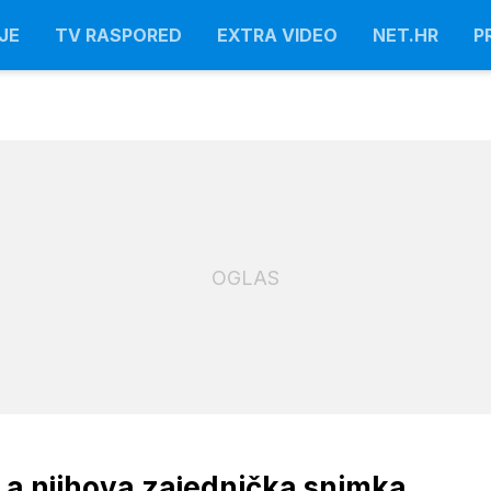
JE
TV RASPORED
EXTRA VIDEO
NET.HR
P
OGLAS
e, a njihova zajednička snimka