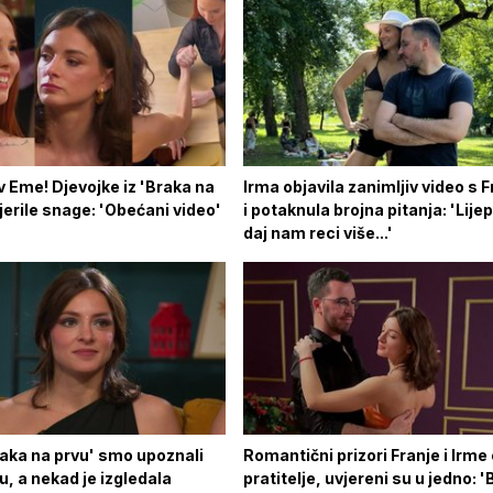
v Eme! Djevojke iz 'Braka na
Irma objavila zanimljiv video s 
erile snage: 'Obećani video'
i potaknula brojna pitanja: 'Lijep
daj nam reci više...'
raka na prvu' smo upoznali
Romantični prizori Franje i Irme 
u, a nekad je izgledala
pratitelje, uvjereni su u jedno: 'B