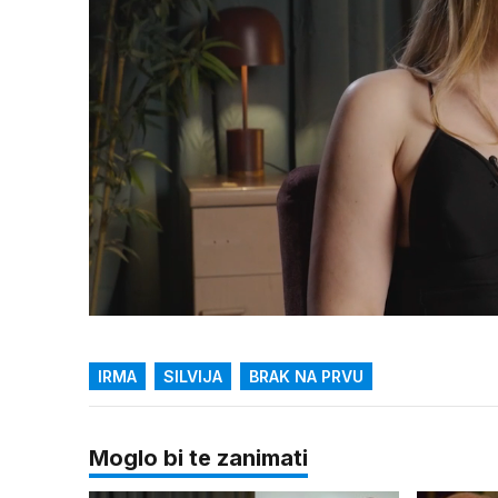
Loaded
:
21.87%
/
Upali
zvuk
IRMA
SILVIJA
BRAK NA PRVU
Moglo bi te zanimati